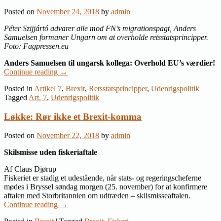
Posted on
November 24, 2018
by
admin
Péter Szijjártó advarer alle mod FN’s migrationspagt, Anders
Samuelsen formaner Ungarn om at overholde retsstatsprincipper.
Foto: Fagpressen.eu
Anders Samuelsen til ungarsk kollega: Overhold EU’s værdier!
Continue reading
→
Posted in
Artikel 7
,
Brexit
,
Retsstatsprincipper
,
Udenrigspolitik
|
Tagged
Art. 7
,
Udenrigspolitik
Løkke: Rør ikke et Brexit-komma
Posted on
November 22, 2018
by
admin
Skilsmisse uden fiskeriaftale
Af Claus Djørup
Fiskeriet er stadig et udestående, når stats- og regeringscheferne
mødes i Bryssel søndag morgen (25. november) for at konfirmere
aftalen med Storbritannien om udtræden – skilsmisseaftalen.
Continue reading
→