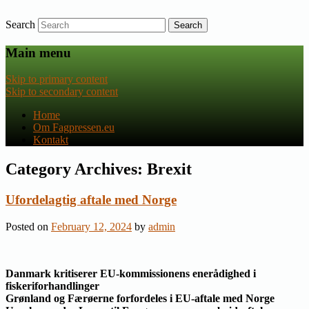
Search
Nyheder om dansk EU-politik
Fagpressen.eu
Main menu
Skip to primary content
Skip to secondary content
Home
Om Fagpressen.eu
Kontakt
Category Archives:
Brexit
Ufordelagtig aftale med Norge
Posted on
February 12, 2024
by
admin
Danmark kritiserer EU-kommissionens enerådighed i
fiskeriforhandlinger
Grønland og Færøerne forfordeles i EU-aftale med Norge