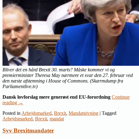
Bliver det en hård Brexit 30. marts? Måske kommer vi og
premierminister Theresa May nærmere et svar den 27. februar ved
den næste afstemning i House of Commons. (Skærmdump fra
Parliamentlive.tv)
Dansk lovforslag mere generøst end EU-forordning
Continue
reading
→
Posted in
Arbejdsmarked
,
Brexit
,
Mandatgivning
|
Tagged
Arbejdsmarked
,
Brexit
,
mandat
Syv Brexitmandater