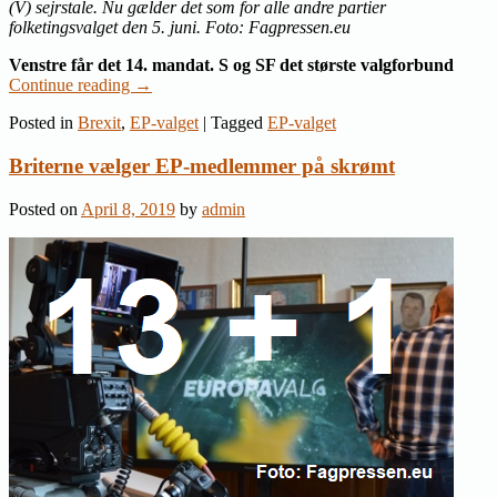
(V) sejrstale. Nu gælder det som for alle andre partier
folketingsvalget den 5. juni. Foto: Fagpressen.eu
Venstre får det 14. mandat. S og SF det største valgforbund
Continue reading
→
Posted in
Brexit
,
EP-valget
|
Tagged
EP-valget
Briterne vælger EP-medlemmer på skrømt
Posted on
April 8, 2019
by
admin