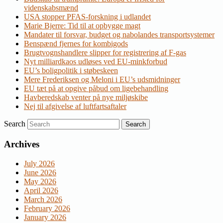
videnskabsmænd
USA stopper PFAS-forskning i udlandet
Marie Bjerre: Tid til at opbygge magt
Mandater til forsvar, budget og nabolandes transportsystemer
Benspænd fjernes for kombigods
Brugtvognshandlere slipper for registrering af F-gas
Nyt milliardkaos udløses ved EU-minkforbud
EU’s boligpolitik i støbeskeen
Mere Frederiksen og Meloni i EU’s udsmidninger
EU tæt på at opgive påbud om ligebehandling
Havberedskab venter på nye miljøskibe
Nej til afgivelse af luftfartsaftaler
Search
Archives
July 2026
June 2026
May 2026
April 2026
March 2026
February 2026
January 2026