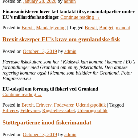
Posted on
January 28, 2020
by
admin
Finansministeren lover tæt kontakt til syv mandatpartier under
EU’s milliardforhandlinger
Continue reading
→
Posted in
Brexit
,
Mandatgivning
|
Tagged
Brexit
,
Budget
,
mandat
Brexit skærper EU’s krav om grønlandske fisk
Posted on
October 13, 2019
by
admin
Færøske fiskekuttere som her i Klaksvík kan komme i klemme i EU’s
forhandlinger med Grønland om en ny fiskeriaftale. Den danske
regering kommer også i klemme som bisidder for Grønland. Foto:
Fagpressen.eu
EU-udspil om forrang til fiskeri ved Grønland
Continue reading
→
Posted in
Brexit
,
Erhverv
,
Fødevarer
,
Udenrigspolitik
|
Tagged
Erhverv
,
Fødevarer
,
Rigsfællesskabet
,
Udenrigspolitik
Støttepartierne imod fiskerimandat
Posted on
October 13, 2019
by
admin