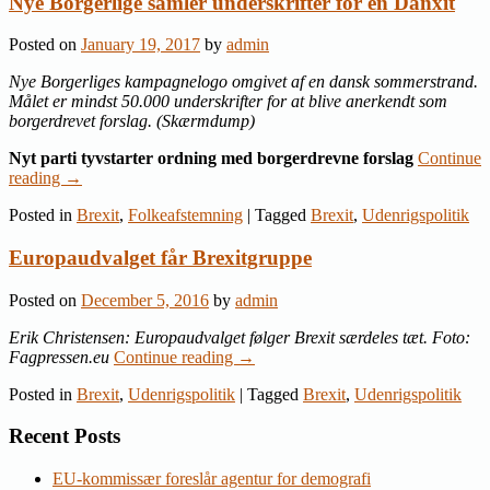
Nye Borgerlige samler underskrifter for en Danxit
Posted on
January 19, 2017
by
admin
Nye Borgerliges kampagnelogo omgivet af en dansk sommerstrand.
Målet er mindst 50.000 underskrifter for at blive anerkendt som
borgerdrevet forslag. (Skærmdump)
Nyt parti tyvstarter ordning med borgerdrevne forslag
Continue
reading
→
Posted in
Brexit
,
Folkeafstemning
|
Tagged
Brexit
,
Udenrigspolitik
Europaudvalget får Brexitgruppe
Posted on
December 5, 2016
by
admin
Erik Christensen: Europaudvalget følger Brexit særdeles tæt. Foto:
Fagpressen.eu
Continue reading
→
Posted in
Brexit
,
Udenrigspolitik
|
Tagged
Brexit
,
Udenrigspolitik
Recent Posts
EU-kommissær foreslår agentur for demografi