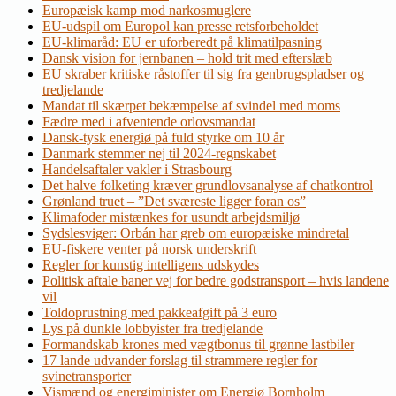
Europæisk kamp mod narkosmuglere
EU-udspil om Europol kan presse retsforbeholdet
EU-klimaråd: EU er uforberedt på klimatilpasning
Dansk vision for jernbanen – hold trit med efterslæb
EU skraber kritiske råstoffer til sig fra genbrugspladser og
tredjelande
Mandat til skærpet bekæmpelse af svindel med moms
Fædre med i afventende orlovsmandat
Dansk-tysk energiø på fuld styrke om 10 år
Danmark stemmer nej til 2024-regnskabet
Handelsaftaler vakler i Strasbourg
Det halve folketing kræver grundlovsanalyse af chatkontrol
Grønland truet – ”Det sværeste ligger foran os”
Klimafoder mistænkes for usundt arbejdsmiljø
Sydslesviger: Orbán har greb om europæiske mindretal
EU-fiskere venter på norsk underskrift
Regler for kunstig intelligens udskydes
Politisk aftale baner vej for bedre godstransport – hvis landene
vil
Toldoprustning med pakkeafgift på 3 euro
Lys på dunkle lobbyister fra tredjelande
Formandskab krones med vægtbonus til grønne lastbiler
17 lande udvander forslag til strammere regler for
svinetransporter
Vismænd og energiminister om Energiø Bornholm