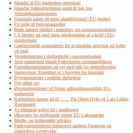
Mandat til EU-budgettets metrologi
Islandsk folkeafstemning sendt til tjek hos
Venedigkommissionen
Danmark satser på mere ulandsbistand i EU-budget
Fri pulje til forsvarsgazeller
Røde lamper blinker i mandater om pensionsprodukter
LA lægger ud med mere anerkendelse af a-kraft i EU-
reguleringer
Gødningstold suspenderes for at mindske prischok på foder
og mad
Venstreminister i dobbeltrolle i europaudvalget
Stort mandefald blandt Folketingets europapolitikere
Energikommissæren på vej med mål for elektrificering
Statsrevisor: Energinet er i forvejen for langsom
Dyretransporter i politisk slæbegear
Det sidste nej
Øresundsregioner vil fjerne udlændingepolitisk EU-
undtagelse
Karlsprisen kunne gå til …… Pia Olsen Dyhr og Lars Løkke
Rasmussen
To klimaråd griber fat i landbruget
Økovarer fra tredjelande mister EU’s økomærke
Medie- og kulturstøtte udvides
Fødevareministeren balancerer mellem Færøerne og
makrellens overlevelse