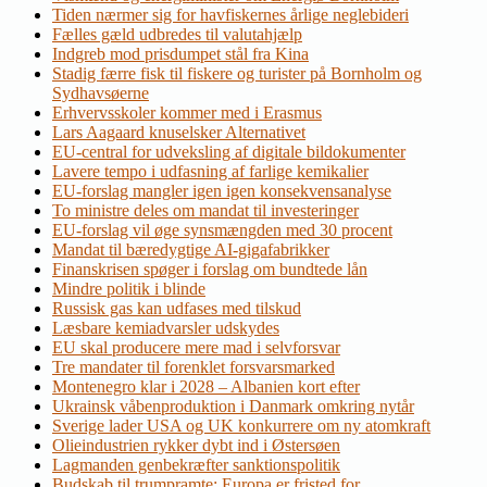
Tiden nærmer sig for havfiskernes årlige neglebideri
Fælles gæld udbredes til valutahjælp
Indgreb mod prisdumpet stål fra Kina
Stadig færre fisk til fiskere og turister på Bornholm og
Sydhavsøerne
Erhvervsskoler kommer med i Erasmus
Lars Aagaard knuselsker Alternativet
EU-central for udveksling af digitale bildokumenter
Lavere tempo i udfasning af farlige kemikalier
EU-forslag mangler igen igen konsekvensanalyse
To ministre deles om mandat til investeringer
EU-forslag vil øge synsmængden med 30 procent
Mandat til bæredygtige AI-gigafabrikker
Finanskrisen spøger i forslag om bundtede lån
Mindre politik i blinde
Russisk gas kan udfases med tilskud
Læsbare kemiadvarsler udskydes
EU skal producere mere mad i selvforsvar
Tre mandater til forenklet forsvarsmarked
Montenegro klar i 2028 – Albanien kort efter
Ukrainsk våbenproduktion i Danmark omkring nytår
Sverige lader USA og UK konkurrere om ny atomkraft
Olieindustrien rykker dybt ind i Østersøen
Lagmanden genbekræfter sanktionspolitik
Budskab til trumpramte: Europa er fristed for