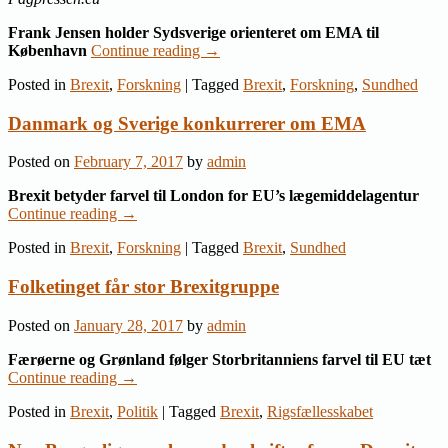
Frank Jensen holder Sydsverige orienteret om EMA til
København
Continue reading
→
Posted in
Brexit
,
Forskning
|
Tagged
Brexit
,
Forskning
,
Sundhed
Danmark og Sverige konkurrerer om EMA
Posted on
February 7, 2017
by
admin
Brexit betyder farvel til London for EU’s lægemiddelagentur
Continue reading
→
Posted in
Brexit
,
Forskning
|
Tagged
Brexit
,
Sundhed
Folketinget får stor Brexitgruppe
Posted on
January 28, 2017
by
admin
Færøerne og Grønland følger Storbritanniens farvel til EU tæt
Continue reading
→
Posted in
Brexit
,
Politik
|
Tagged
Brexit
,
Rigsfællesskabet