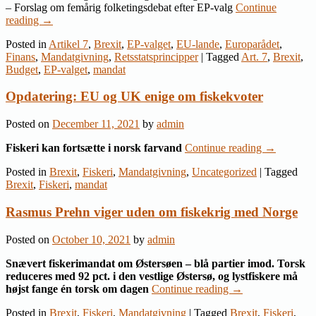
– Forslag om femårig folketingsdebat efter EP-valg
Continue
reading
→
Posted in
Artikel 7
,
Brexit
,
EP-valget
,
EU-lande
,
Europarådet
,
Finans
,
Mandatgivning
,
Retsstatsprincipper
|
Tagged
Art. 7
,
Brexit
,
Budget
,
EP-valget
,
mandat
Opdatering: EU og UK enige om fiskekvoter
Posted on
December 11, 2021
by
admin
Fiskeri kan fortsætte i norsk farvand
Continue reading
→
Posted in
Brexit
,
Fiskeri
,
Mandatgivning
,
Uncategorized
|
Tagged
Brexit
,
Fiskeri
,
mandat
Rasmus Prehn viger uden om fiskekrig med Norge
Posted on
October 10, 2021
by
admin
Snævert fiskerimandat om Østersøen – blå partier imod. Torsk
reduceres med 92 pct. i den vestlige Østersø, og lystfiskere må
højst fange én torsk om dagen
Continue reading
→
Posted in
Brexit
,
Fiskeri
,
Mandatgivning
|
Tagged
Brexit
,
Fiskeri
,