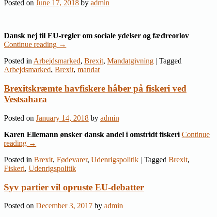
Posted on
June 17, 2018
by
admin
Dansk nej til EU-regler om sociale ydelser og fædreorlov
Continue reading
→
Posted in
Arbejdsmarked
,
Brexit
,
Mandatgivning
|
Tagged
Arbejdsmarked
,
Brexit
,
mandat
Brexitskræmte havfiskere håber på fiskeri ved
Vestsahara
Posted on
January 14, 2018
by
admin
Karen Ellemann ønsker dansk andel i omstridt fiskeri
Continue
reading
→
Posted in
Brexit
,
Fødevarer
,
Udenrigspolitik
|
Tagged
Brexit
,
Fiskeri
,
Udenrigspolitik
Syv partier vil opruste EU-debatter
Posted on
December 3, 2017
by
admin