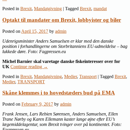
Posted in
Brexit
,
Mandatgivning
|
Tagged
Brexit
,
mandat
Optakt til mandater om Brexit, lobbyister og biler
Posted on
April 15, 2017
by
admin
Udenrigsminister Anders Samuelsen er klar med den danske
position i forhandlingerne om Storbritanniens EU-udmeldelse – bag
lukkede døre. Foto: Fagpressen.eu
Michel Barnier skal varetage danske fiskeinteresser over for
UK
Continue reading
→
Posted in
Brexit
,
Mandatgivning
,
Medier
,
Transport
|
Tagged
Brexit
,
Medier
,
TRANSPORT
Skåne klemmes i to hovedstæders bud på EMA
Posted on
February 9, 2017
by
admin
Frank Jensen, Lars Rebien Sørensen, Anders Samuelsen, Ellen
Trane Nørby og Karen Ellemann kaster lange øjne efter EU’s
lægemiddelagentur, som Brexit tvinger over på kontinentet. Foto:
Fagpressen.eu