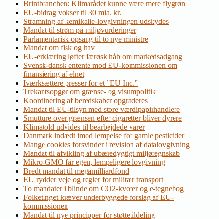
Brintbranchen: Klimarådet kunne være mere flygrøn
EU-bidrag vokser til 30 mia. kr.
Stramning af kemikalie-lovgivningen udskydes
Mandat til strøm på miljøvurderinger
Parlamentarisk opsang til to nye ministre
Mandat om fisk og hav
EU-erklæring løfter færøsk håb om markedsadgang
Svensk-dansk entente mod EU-kommissionen om
finansiering af elnet
Iværksættere presser for et ”EU Inc.”
Trekantsopgør om grænse- og visumpolitik
Koordinering af beredskaber opgraderes
Mandat til EU-tilsyn med store værdipapirhandlere
Smutture over grænsen efter cigaretter bliver dyrere
Klimatold udvides til bearbejdede varer
Danmark indædt imod lempelse for gamle pesticider
Mange cookies forsvinder i revision af datalovgivning
Mandat til afvikling af ubæredygtigt miljøregnskab
Mikro-GMO får egen, lempeligere lovgivning
Bredt mandat til megamilliardfond
EU rydder veje og regler for militær transport
To mandater i blinde om CO2-kvoter og e-tegnebog
Folketinget kræver underbyggede forslag af EU-
kommissionen
Mandat til nye principper for støttetildeling