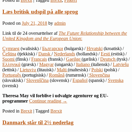
Posted in
Brexit
|
Tagged
Brexit
,
Fiskeri
Læs britisk udspil på alle sprog
Posted on
July 21, 2018
by
admin
Link til de 24 oversættelser af
The Future Relationship between the
United Kingdom and the European Union
:
Cymraeg
(walisisk) /
Български
(bulgarsk) /
Hrvatski
(kroatisk) /
Čeština
(tjekkisk) /
Dansk
/
Nederlands
(hollandsk) /
Eesti
(estisk) /
Suomi
(finsk) /
Français
(fransk) /
Gaeilge
(gælisk) /
Deutsch
(tysk) /
Ελληνικά
(græsk) /
Magyar
(ungarsk) /
Italiano
(italiensk) /
Latviešu
(lettisk) /
Lietuviʯ
(litauisk) /
Malti
(maltesisk) /
Polski
(polsk) /
Português
(portugisisk) /
Română
(rumænsk) /
Slovenčina
(slovakisk) /
Slovenščina
(slovensk) /
Español
(spansk) /
Svenska
(svensk)
Theresa May vil forblive i udvalgte agenturer og EU-
programmer
Continue reading
→
Posted in
Brexit
|
Tagged
Brexit
Danmark står til 2½ nederlag