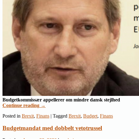
Budgetkommissær appellerer om mindre dansk stejlhed
Continue reading
→
Posted in
Brexit
,
Finans
|
Tagged
Brexit
,
Budget
,
Finans
Budgetmandat med dobbelt vetotrussel