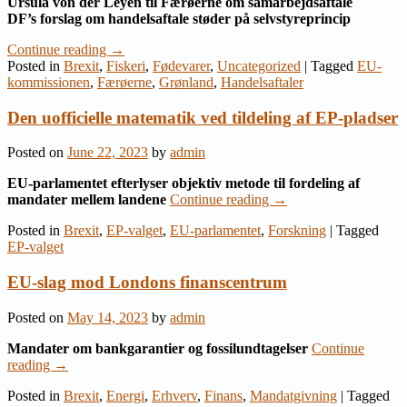
Ursula von der Leyen til Færøerne om samarbejdsaftale
DF’s forslag om handelsaftale støder på selvstyreprincip
Continue reading
→
Posted in
Brexit
,
Fiskeri
,
Fødevarer
,
Uncategorized
|
Tagged
EU-
kommissionen
,
Færøerne
,
Grønland
,
Handelsaftaler
Den uofficielle matematik ved tildeling af EP-pladser
Posted on
June 22, 2023
by
admin
EU-parlamentet efterlyser objektiv metode til fordeling af
mandater mellem landene
Continue reading
→
Posted in
Brexit
,
EP-valget
,
EU-parlamentet
,
Forskning
|
Tagged
EP-valget
EU-slag mod Londons finanscentrum
Posted on
May 14, 2023
by
admin
Mandater om bankgarantier og fossilundtagelser
Continue
reading
→
Posted in
Brexit
,
Energi
,
Erhverv
,
Finans
,
Mandatgivning
|
Tagged