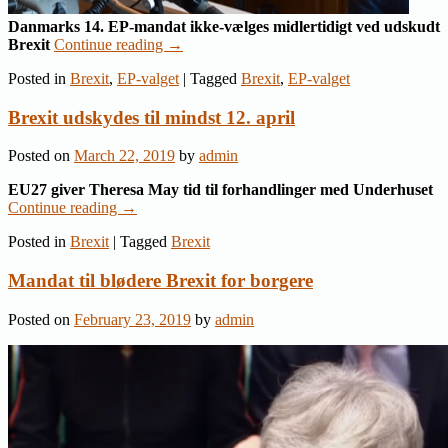
Danmarks 14. EP-mandat ikke-vælges midlertidigt ved udskudt
Brexit
Continue reading
→
Posted in
Brexit
,
EP-valget
|
Tagged
Brexit
,
EP-valget
Brexit udskydes til mindst 12. april
Posted on
March 22, 2019
by
admin
EU27 giver Theresa May tid til forhandlinger med Underhuset
Continue reading
→
Posted in
Brexit
|
Tagged
Brexit
Mandat til blødere Brexit for borgere
Posted on
February 23, 2019
by
admin