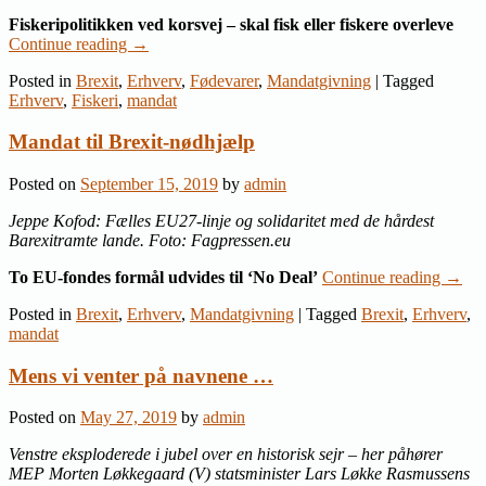
Fiskeripolitikken ved korsvej – skal fisk eller fiskere overleve
Continue reading
→
Posted in
Brexit
,
Erhverv
,
Fødevarer
,
Mandatgivning
|
Tagged
Erhverv
,
Fiskeri
,
mandat
Mandat til Brexit-nødhjælp
Posted on
September 15, 2019
by
admin
Jeppe Kofod: Fælles EU27-linje og solidaritet med de hårdest
Barexitramte lande. Foto: Fagpressen.eu
To EU-fondes formål udvides til ‘No Deal’
Continue reading
→
Posted in
Brexit
,
Erhverv
,
Mandatgivning
|
Tagged
Brexit
,
Erhverv
,
mandat
Mens vi venter på navnene …
Posted on
May 27, 2019
by
admin
Venstre eksploderede i jubel over en historisk sejr – her påhører
MEP Morten Løkkegaard (V) statsminister Lars Løkke Rasmussens