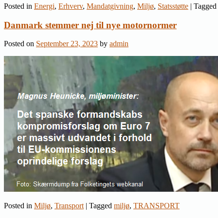
Posted in
Energi
,
Erhverv
,
Mandatgivning
,
Miljø
,
Statsstøtte
|
Tagged
Danmark stemmer nej til nye motornormer
Posted on
September 23, 2023
by
admin
Posted in
Miljø
,
Transport
|
Tagged
miljø
,
TRANSPORT