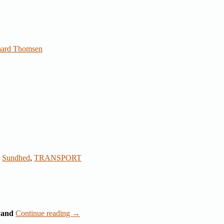
aard Thomsen
,
Sundhed
,
TRANSPORT
evand
Continue reading
→