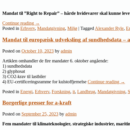
Mandat til ”Right to Repair” – hårde hvidevarer skal kunne leve
Continue reading
→
Posted in
Erhverv
,
Mandatgivning
,
Miljø
|
Tagged
Alexander Ryle
,
E
Mandat til europæisk udveksling af sundhedsdata – a
Posted on
October 10, 2023
by
admin
Artiklen omhandler de fire mandater 6. oktober angående:
1) sundhedsdata
2) glyphosat
3) CO2-krav til lastbiler
4) EU-certificeringsramme for kulstoffjernelse
Continue reading
→
Posted in
Energi
,
Erhverv
,
Forskning
,
it
,
Landbrug
,
Mandatgivning
,
S
Borgerlige presser for a-kraft
Posted on
September 25, 2023
by
admin
Fem mandater til klimateknologier, strategiske industrier, marit