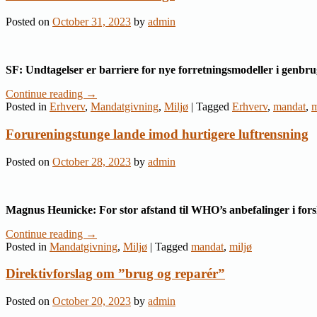
Posted on
October 31, 2023
by
admin
SF: Undtagelser er barriere for nye forretningsmodeller i genb
Continue reading
→
Posted in
Erhverv
,
Mandatgivning
,
Miljø
|
Tagged
Erhverv
,
mandat
,
m
Forureningstunge lande imod hurtigere luftrensning
Posted on
October 28, 2023
by
admin
Magnus Heunicke: For stor afstand til WHO’s anbefalinger i forsla
Continue reading
→
Posted in
Mandatgivning
,
Miljø
|
Tagged
mandat
,
miljø
Direktivforslag om ”brug og reparér”
Posted on
October 20, 2023
by
admin