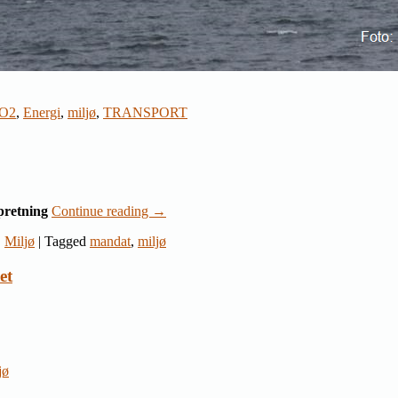
O2
,
Energi
,
miljø
,
TRANSPORT
pretning
Continue reading
→
,
Miljø
|
Tagged
mandat
,
miljø
et
jø