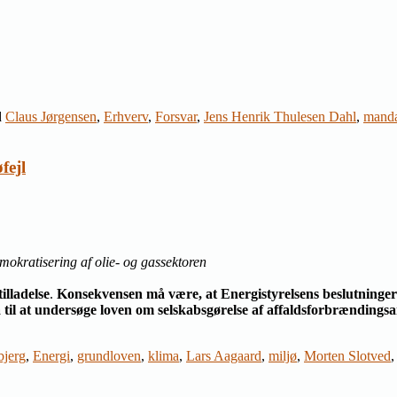
d
Claus Jørgensen
,
Erhverv
,
Forsvar
,
Jens Henrik Thulesen Dahl
,
mand
fejl
okratisering af olie- og gassektoren
lladelse
.
Konsekvensen må være, at Energistyrelsens beslutninger f
til at undersøge loven om selskabsgørelse af affaldsforbrændingsan
bjerg
,
Energi
,
grundloven
,
klima
,
Lars Aagaard
,
miljø
,
Morten Slotved