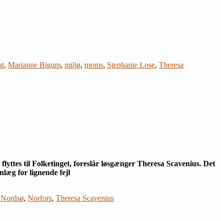
at
,
Marianne Bigum
,
miljø
,
moms
,
Stephanie Lose
,
Theresa
lyttes til Folketinget, foreslår løsgænger Theresa Scavenius. Det
læg for lignende fejl
,
Nordsø
,
Norfors
,
Theresa Scavenius