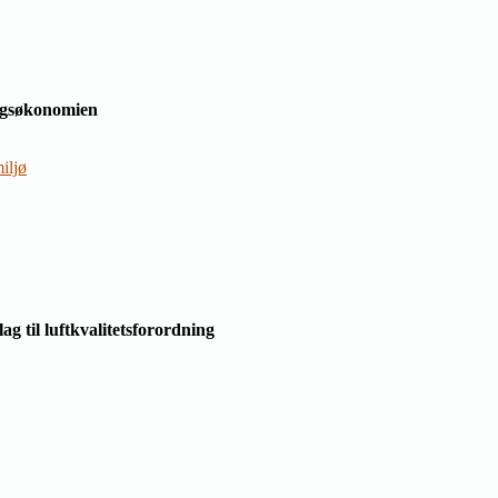
rugsøkonomien
iljø
g til luftkvalitetsforordning