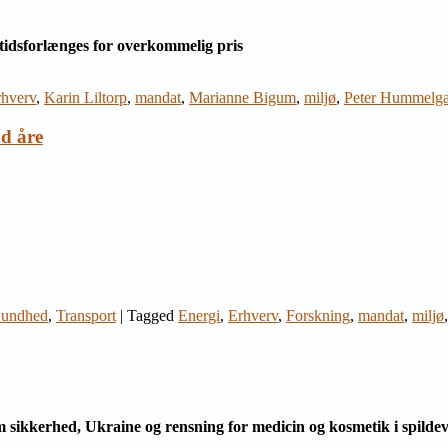
tidsforlænges for overkommelig pris
rhverv
,
Karin Liltorp
,
mandat
,
Marianne Bigum
,
miljø
,
Peter Hummelg
d åre
undhed
,
Transport
|
Tagged
Energi
,
Erhverv
,
Forskning
,
mandat
,
miljø
im sikkerhed, Ukraine og rensning for medicin og kosmetik i spild