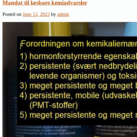
Mandat til læsbare kemiadvarsler
Posted on
June 12, 2023
by
admin