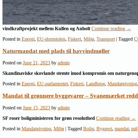
vindkraftprojekt mellem Kullen og Anholt
Continue reading
→
Posted in
Energi
,
EU-domstolen
,
Fiskeri
,
Miljø
,
Transport
|
Tagged
C
Naturmandat med plads til havvindmøller
Posted on
June 21, 2023
by
admin
Skandinaviske skovlande stemte imod kompromis om naturgeno
Posted in
Energi
,
EU-parlamentet
,
Fiskeri
,
Landbrug
,
Mandatgivning
Mandat til grønnere byggevarer – Svanemærket redd
Posted on
June 15, 2023
by
admin
SF roser boligministeren for grøn resoluthed
Continue reading
→
Posted in
Mandatgivning
,
Miljø
|
Tagged
Bolig
,
Byggeri
,
mandat
,
mil