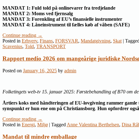
MANDAT 1: Fuld told på onlinevarer fra tredjelande
MANDAT 2: Moms ved fjernsalg
MANDAT 3: Forenkling af EU’s finansielle instrumenter
MANDAT 4: Låneinstrument til fælles køb af våben (SAFE)
Continue reading
→
Posted in
Erhverv
,
Finans
,
FORSVAR
,
Mandatgivning
,
Skat
|
Tagge
Scavenius
,
Told
,
TRANSPORT
Rapport medio 2026 om mangeårige juridiske Nordsø
Posted on
January 16, 2025
by
admin
Folketingets web-tv 15. januar 2025: Førstebehandling af B70 om dem
Årtiers koks med håndteringen af EU-lovgivning rammer gamle ti
synspunkt er hun ene om på Christiansborg
.
Hun opfordrer også 
Continue reading
→
Posted in
Energi
,
Miljø
|
Tagged
Anne Valentina Berthelsen
,
Dina Rå
Mandat til mindre emballage