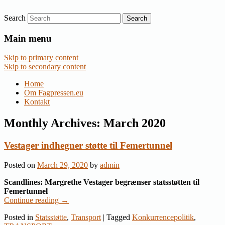
Search
Nyheder om dansk EU-politik
Fagpressen.eu
Main menu
Skip to primary content
Skip to secondary content
Home
Om Fagpressen.eu
Kontakt
Monthly Archives:
March 2020
Vestager indhegner støtte til Femertunnel
Posted on
March 29, 2020
by
admin
Scandlines: Margrethe Vestager begrænser statsstøtten til
Femertunnel
Continue reading
→
Posted in
Statsstøtte
,
Transport
|
Tagged
Konkurrencepolitik
,