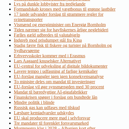
Lys på dunkle lobbyister fra tredjelande
Formandskab krones med vægtbonus til grønne lastbiler
17 lande udvander forslag til strammere regler for
svinetransporter
Vismænd og energiminister om Energiø Bornholm
Tiden nærmer sig for havfiskernes årlige neglebideri
Fælles gæld udbredes til valutahjælp
Indgreb mod prisdumpet stål fra Kina
Stadig færre fisk til fiskere og turister på Bornholm og
Sydhavsøerne
Erhvervsskoler kommer med i Erasmus
Lars Aagaard knuselsker Alternativet
EU-central for udveksling af digitale bildokumenter
Lavere tempo i udfasning af farlige kemikalier
EU-forslag mangler igen igen konsekvensanalyse
To ministre deles om mandat til investeringer
EU-forslag vil øge synsmængden med 30 procent
Mandat til bæredygtige AI-gigafabrikker
Finanskrisen spøger i forslag om bundtede lån
Mindre politik i blinde
Russisk gas kan udfases med tilskud
Læsbare kemiadvarsler udskydes
EU skal producere mere mad i selvforsvar
Tre mandater til forenklet forsvarsmarked
Montenegro klar i 2028 – Albanien kort efter