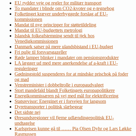
EU rydder veje og regler for militær transport
To mandater i blinde om CO2-kvoter og e-tegnebog
Folketinget kræver underbyggede forslag af EU-
kommissionen
Mandat til nye principper for støttetildeling
Mandat til EU-budgettets metrologi
Islandsk folkeafstemning sendt til tjek hos
Venedigkommissionen
Danmark satser på mere ulandsbistand i EU-budget
Fri pulje til forsvarsgazeller
Røde lamper blinker i mandater om pensionsprodukter
LA lægger ud med mere anerkendelse af a-kraft i EU-
reguleringer
Gødningstold suspenderes for at mindske prischok på foder
og mad
Venstreminister i dobbeltrolle i europaudvalget
Stort mandefald blandt Folketingets europapolitikere
Energikommissæren på vej med mål for elektrificering
Statsrevisor: Energinet er i forvejen for langsom
Dyretransporter i politisk slæbegear
Det sidste nej
Øresundsregioner vil fjerne udlændingepolitisk EU-
undtagelse
Karlsprisen kunne gå til …… Pia Olsen Dyhr og Lars Løkke
Rasmussen