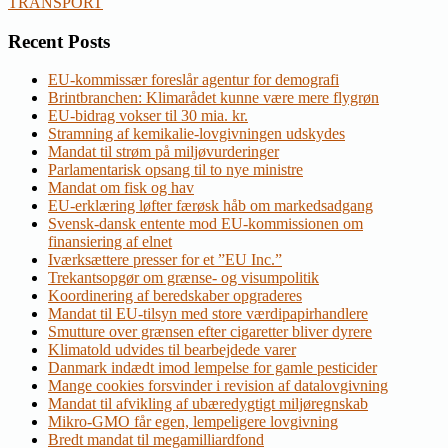
TRANSPORT
Recent Posts
EU-kommissær foreslår agentur for demografi
Brintbranchen: Klimarådet kunne være mere flygrøn
EU-bidrag vokser til 30 mia. kr.
Stramning af kemikalie-lovgivningen udskydes
Mandat til strøm på miljøvurderinger
Parlamentarisk opsang til to nye ministre
Mandat om fisk og hav
EU-erklæring løfter færøsk håb om markedsadgang
Svensk-dansk entente mod EU-kommissionen om
finansiering af elnet
Iværksættere presser for et ”EU Inc.”
Trekantsopgør om grænse- og visumpolitik
Koordinering af beredskaber opgraderes
Mandat til EU-tilsyn med store værdipapirhandlere
Smutture over grænsen efter cigaretter bliver dyrere
Klimatold udvides til bearbejdede varer
Danmark indædt imod lempelse for gamle pesticider
Mange cookies forsvinder i revision af datalovgivning
Mandat til afvikling af ubæredygtigt miljøregnskab
Mikro-GMO får egen, lempeligere lovgivning
Bredt mandat til megamilliardfond