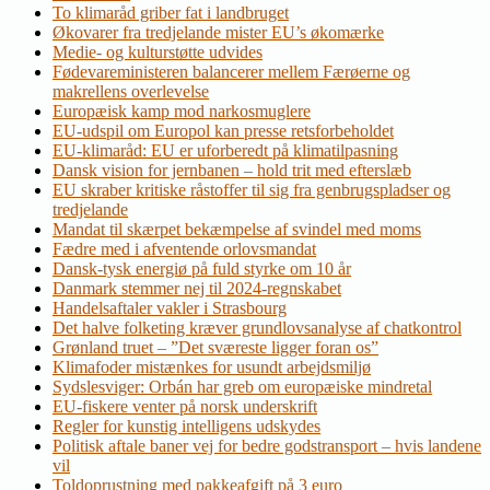
To klimaråd griber fat i landbruget
Økovarer fra tredjelande mister EU’s økomærke
Medie- og kulturstøtte udvides
Fødevareministeren balancerer mellem Færøerne og
makrellens overlevelse
Europæisk kamp mod narkosmuglere
EU-udspil om Europol kan presse retsforbeholdet
EU-klimaråd: EU er uforberedt på klimatilpasning
Dansk vision for jernbanen – hold trit med efterslæb
EU skraber kritiske råstoffer til sig fra genbrugspladser og
tredjelande
Mandat til skærpet bekæmpelse af svindel med moms
Fædre med i afventende orlovsmandat
Dansk-tysk energiø på fuld styrke om 10 år
Danmark stemmer nej til 2024-regnskabet
Handelsaftaler vakler i Strasbourg
Det halve folketing kræver grundlovsanalyse af chatkontrol
Grønland truet – ”Det sværeste ligger foran os”
Klimafoder mistænkes for usundt arbejdsmiljø
Sydslesviger: Orbán har greb om europæiske mindretal
EU-fiskere venter på norsk underskrift
Regler for kunstig intelligens udskydes
Politisk aftale baner vej for bedre godstransport – hvis landene
vil
Toldoprustning med pakkeafgift på 3 euro