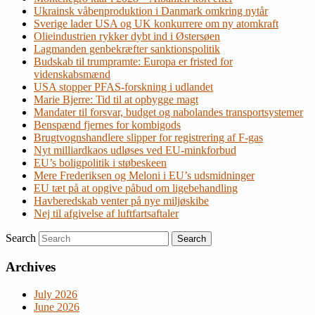
Ukrainsk våbenproduktion i Danmark omkring nytår
Sverige lader USA og UK konkurrere om ny atomkraft
Olieindustrien rykker dybt ind i Østersøen
Lagmanden genbekræfter sanktionspolitik
Budskab til trumpramte: Europa er fristed for
videnskabsmænd
USA stopper PFAS-forskning i udlandet
Marie Bjerre: Tid til at opbygge magt
Mandater til forsvar, budget og nabolandes transportsystemer
Benspænd fjernes for kombigods
Brugtvognshandlere slipper for registrering af F-gas
Nyt milliardkaos udløses ved EU-minkforbud
EU’s boligpolitik i støbeskeen
Mere Frederiksen og Meloni i EU’s udsmidninger
EU tæt på at opgive påbud om ligebehandling
Havberedskab venter på nye miljøskibe
Nej til afgivelse af luftfartsaftaler
Search
Archives
July 2026
June 2026