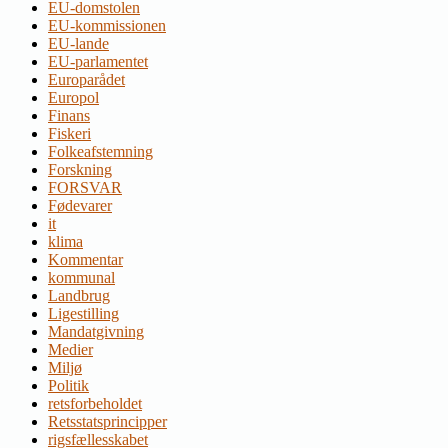
EU-domstolen
EU-kommissionen
EU-lande
EU-parlamentet
Europarådet
Europol
Finans
Fiskeri
Folkeafstemning
Forskning
FORSVAR
Fødevarer
it
klima
Kommentar
kommunal
Landbrug
Ligestilling
Mandatgivning
Medier
Miljø
Politik
retsforbeholdet
Retsstatsprincipper
rigsfællesskabet