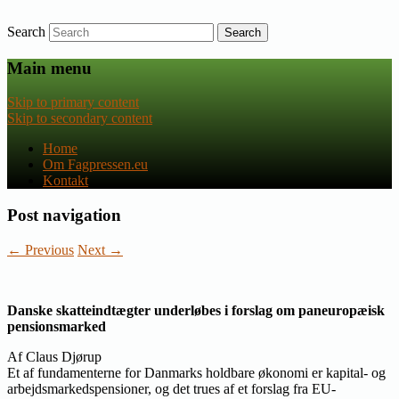
Search
Nyheder om dansk EU-politik
Fagpressen.eu
Main menu
Skip to primary content
Skip to secondary content
Home
Om Fagpressen.eu
Kontakt
Post navigation
←
Previous
Next
→
Danske skatteindtægter underløbes i forslag om paneuropæisk
pensionsmarked
Af Claus Djørup
Et af fundamenterne for Danmarks holdbare økonomi er kapital- og
arbejdsmarkedspensioner, og det trues af et forslag fra EU-