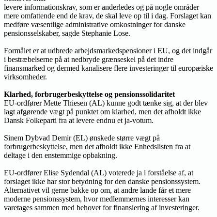
levere informationskrav, som er anderledes og på nogle områder
mere omfattende end de krav, de skal leve op til i dag. Forslaget kan
medføre væsentlige administrative omkostninger for danske
pensionsselskaber, sagde Stephanie Lose.
Formålet er at udbrede arbejdsmarkedspensioner i EU, og det indgår
i bestræbelserne på at nedbryde grænseskel på det indre
finansmarked og dermed kanalisere flere investeringer til europæiske
virksomheder.
Klarhed, forbrugerbeskyttelse og pensionssolidaritet
EU-ordfører Mette Thiesen (AL) kunne godt tænke sig, at der blev
lagt afgørende vægt på punktet om klarhed, men det afholdt ikke
Dansk Folkeparti fra at levere endnu et ja-votum.
Sinem Dybvad Demir (EL) ønskede større vægt på
forbrugerbeskyttelse, men det afholdt ikke Enhedslisten fra at
deltage i den enstemmige opbakning.
EU-ordfører Elise Sydendal (AL) voterede ja i forståelse af, at
forslaget ikke har stor betydning for den danske pensionssystem.
Alternativet vil gerne bakke op om, at andre lande får et mere
moderne pensionssystem, hvor medlemmernes interesser kan
varetages sammen med behovet for finansiering af investeringer.