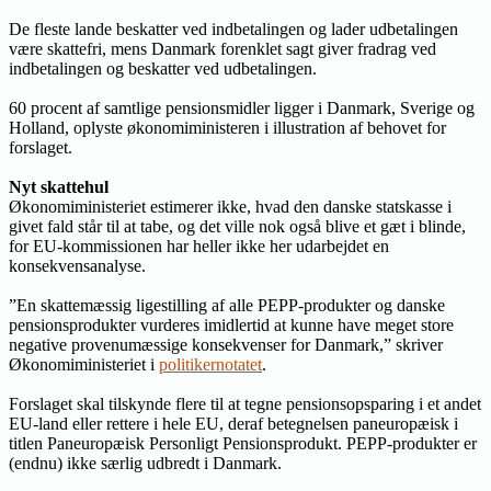
De fleste lande beskatter ved indbetalingen og lader udbetalingen
være skattefri, mens Danmark forenklet sagt giver fradrag ved
indbetalingen og beskatter ved udbetalingen.
60 procent af samtlige pensionsmidler ligger i Danmark, Sverige og
Holland, oplyste økonomiministeren i illustration af behovet for
forslaget.
Nyt skattehul
Økonomiministeriet estimerer ikke, hvad den danske statskasse i
givet fald står til at tabe, og det ville nok også blive et gæt i blinde,
for EU-kommissionen har heller ikke her udarbejdet en
konsekvensanalyse.
”En skattemæssig ligestilling af alle PEPP-produkter og danske
pensionsprodukter vurderes imidlertid at kunne have meget store
negative provenumæssige konsekvenser for Danmark,” skriver
Økonomiministeriet i
politikernotatet
.
Forslaget skal tilskynde flere til at tegne pensionsopsparing i et andet
EU-land eller rettere i hele EU, deraf betegnelsen paneuropæisk i
titlen Paneuropæisk Personligt Pensionsprodukt. PEPP-produkter er
(endnu) ikke særlig udbredt i Danmark.