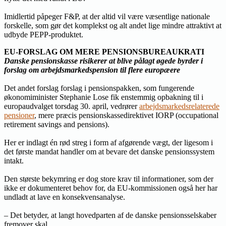
Imidlertid påpeger F&P, at der altid vil være væsentlige nationale
forskelle, som gør det komplekst og alt andet lige mindre attraktivt at
udbyde PEPP-produktet.
EU-FORSLAG OM MERE PENSIONSBUREAUKRATI
Danske pensionskasse risikerer at blive pålagt øgede byrder i
forslag om arbejdsmarkedspension til flere europæere
Det andet forslag forslag i pensionspakken, som fungerende
økonomiminister Stephanie Lose fik enstemmig opbakning til i
europaudvalget torsdag 30. april, vedrører
arbejdsmarkedsrelaterede
pensioner
, mere præcis pensionskassedirektivet IORP (occupational
retirement savings and pensions).
Her er indlagt én rød streg i form af afgørende vægt, der ligesom i
det første mandat handler om at bevare det danske pensionssystem
intakt.
Den største bekymring er dog store krav til informationer, som der
ikke er dokumenteret behov for, da EU-kommissionen også her har
undladt at lave en konsekvensanalyse.
– Det betyder, at langt hovedparten af de danske pensionsselskaber
fremover skal