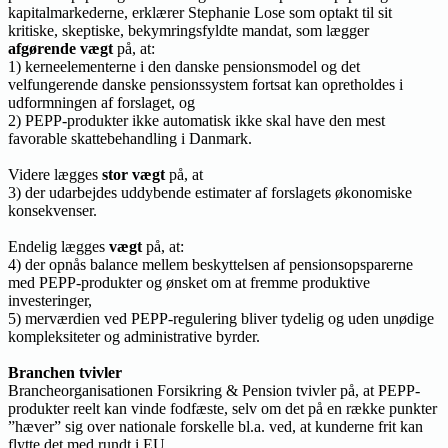
kapitalmarkederne, erklærer Stephanie Lose som optakt til sit
kritiske, skeptiske, bekymringsfyldte mandat, som lægger
afgørende vægt
på, at:
1) kerneelementerne i den danske pensionsmodel og det
velfungerende danske pensionssystem fortsat kan opretholdes i
udformningen af forslaget, og
2) PEPP-produkter ikke automatisk ikke skal have den mest
favorable skattebehandling i Danmark.
Videre lægges
stor vægt
på, at
3) der udarbejdes uddybende estimater af forslagets økonomiske
konsekvenser.
Endelig lægges
vægt
på, at:
4) der opnås balance mellem beskyttelsen af pensionsopsparerne
med PEPP-produkter og ønsket om at fremme produktive
investeringer,
5) merværdien ved PEPP-regulering bliver tydelig og uden unødige
kompleksiteter og administrative byrder.
Branchen tvivler
Brancheorganisationen Forsikring & Pension tvivler på, at PEPP-
produkter reelt kan vinde fodfæste, selv om det på en række punkter
”hæver” sig over nationale forskelle bl.a. ved, at kunderne frit kan
flytte det med rundt i EU.