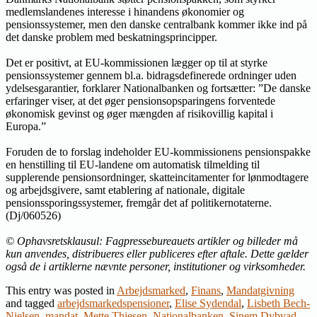
medlemslandenes interesse i hinandens økonomier og
pensionssystemer, men den danske centralbank kommer ikke ind på
det danske problem med beskatningsprincipper.
Det er positivt, at EU-kommissionen lægger op til at styrke
pensionssystemer gennem bl.a. bidragsdefinerede ordninger uden
ydelsesgarantier, forklarer Nationalbanken og fortsætter: ”De danske
erfaringer viser, at det øger pensionsopsparingens forventede
økonomisk gevinst og øger mængden af risikovillig kapital i
Europa.”
Foruden de to forslag indeholder EU-kommissionens pensionspakke
en henstilling til EU-landene om automatisk tilmelding til
supplerende pensionsordninger, skatteincitamenter for lønmodtagere
og arbejdsgivere, samt etablering af nationale, digitale
pensionssporingssystemer, fremgår det af politikernotaterne.
(Dj/060526)
© Ophavsretsklausul: Fagpressebureauets artikler og billeder må
kun anvendes, distribueres eller publiceres efter aftale. Dette gælder
også de i artiklerne nævnte personer, institutioner og virksomheder.
This entry was posted in
Arbejdsmarked
,
Finans
,
Mandatgivning
and tagged
arbejdsmarkedspensioner
,
Elise Sydendal
,
Lisbeth Bech-
Nielsen
,
mandat
,
Mette Thiesen
,
Nationalbanken
,
Sinem Dybvad