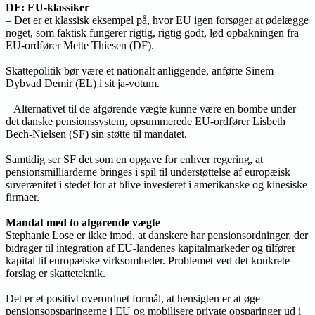
DF: EU-klassiker
– Det er et klassisk eksempel på, hvor EU igen forsøger at ødelægge
noget, som faktisk fungerer rigtig, rigtig godt, lød opbakningen fra
EU-ordfører Mette Thiesen (DF).
Skattepolitik bør være et nationalt anliggende, anførte Sinem
Dybvad Demir (EL) i sit ja-votum.
– Alternativet til de afgørende vægte kunne være en bombe under
det danske pensionssystem, opsummerede EU-ordfører Lisbeth
Bech-Nielsen (SF) sin støtte til mandatet.
Samtidig ser SF det som en opgave for enhver regering, at
pensionsmilliarderne bringes i spil til understøttelse af europæisk
suverænitet i stedet for at blive investeret i amerikanske og kinesiske
firmaer.
Mandat med to afgørende vægte
Stephanie Lose er ikke imod, at danskere har pensionsordninger, der
bidrager til integration af EU-landenes kapitalmarkeder og tilfører
kapital til europæiske virksomheder. Problemet ved det konkrete
forslag er skatteteknik.
Det er et positivt overordnet formål, at hensigten er at øge
pensionsopsparingerne i EU og mobilisere private opsparinger ud i