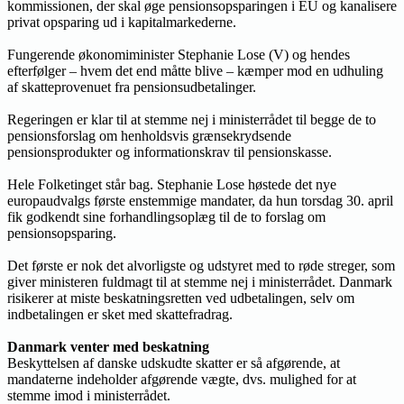
kommissionen, der skal øge pensionsopsparingen i EU og kanalisere
privat opsparing ud i kapitalmarkederne.
Fungerende økonomiminister Stephanie Lose (V) og hendes
efterfølger – hvem det end måtte blive – kæmper mod en udhuling
af skatteprovenuet fra pensionsudbetalinger.
Regeringen er klar til at stemme nej i ministerrådet til begge de to
pensionsforslag om henholdsvis grænsekrydsende
pensionsprodukter og informationskrav til pensionskasse.
Hele Folketinget står bag. Stephanie Lose høstede det nye
europaudvalgs første enstemmige mandater, da hun torsdag 30. april
fik godkendt sine forhandlingsoplæg til de to forslag om
pensionsopsparing.
Det første er nok det alvorligste og udstyret med to røde streger, som
giver ministeren fuldmagt til at stemme nej i ministerrådet. Danmark
risikerer at miste beskatningsretten ved udbetalingen, selv om
indbetalingen er sket med skattefradrag.
Danmark venter med beskatning
Beskyttelsen af danske udskudte skatter er så afgørende, at
mandaterne indeholder afgørende vægte, dvs. mulighed for at
stemme imod i ministerrådet.