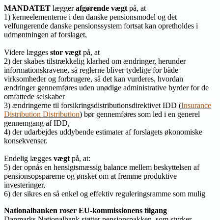
MANDATET
lægger
afgørende vægt
på, at
1) kerneelementerne i den danske pensionsmodel og det
velfungerende danske pensionssystem fortsat kan opretholdes i
udmøntningen af forslaget,
Videre lægges
stor vægt
på, at
2) der skabes tilstrækkelig klarhed om ændringer, herunder
informationskravene, så reglerne bliver tydelige for både
virksomheder og forbrugere, så det kan vurderes, hvordan
ændringer gennemføres uden unødige administrative byrder for de
omfattede selskaber
3) ændringerne til forsikringsdistributionsdirektivet IDD (
Insurance
Distribution Distribution
) bør gennemføres som led i en generel
gennemgang af IDD,
4) der udarbejdes uddybende estimater af forslagets økonomiske
konsekvenser.
Endelig lægges
vægt
på, at:
5) der opnås en hensigtsmæssig balance mellem beskyttelsen af
pensionsopsparerne og ønsket om at fremme produktive
investeringer,
6) der sikres en så enkel og effektiv reguleringsramme som mulig
Nationalbanken roser EU-kommissionens tilgang
Danmarks Nationalbank støtter pensionspakken, som styrker