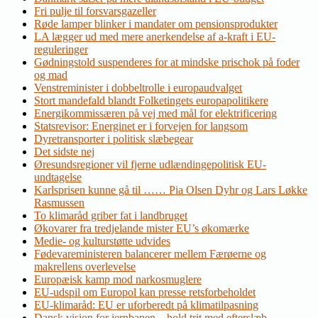
Fri pulje til forsvarsgazeller
Røde lamper blinker i mandater om pensionsprodukter
LA lægger ud med mere anerkendelse af a-kraft i EU-
reguleringer
Gødningstold suspenderes for at mindske prischok på foder
og mad
Venstreminister i dobbeltrolle i europaudvalget
Stort mandefald blandt Folketingets europapolitikere
Energikommissæren på vej med mål for elektrificering
Statsrevisor: Energinet er i forvejen for langsom
Dyretransporter i politisk slæbegear
Det sidste nej
Øresundsregioner vil fjerne udlændingepolitisk EU-
undtagelse
Karlsprisen kunne gå til …… Pia Olsen Dyhr og Lars Løkke
Rasmussen
To klimaråd griber fat i landbruget
Økovarer fra tredjelande mister EU’s økomærke
Medie- og kulturstøtte udvides
Fødevareministeren balancerer mellem Færøerne og
makrellens overlevelse
Europæisk kamp mod narkosmuglere
EU-udspil om Europol kan presse retsforbeholdet
EU-klimaråd: EU er uforberedt på klimatilpasning
Dansk vision for jernbanen – hold trit med efterslæb