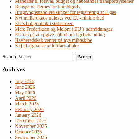
Mandater til forsvar, budget og nabolandes transportsystemer
Benspænd fjernes for kombigods
Brugtvognshandlere slipper for registrering af F-gas
Nyt milliardkaos udløses ved EU-minkforbud
EU’s boligpolitik i støbeskeen
Mere Frederiksen og Meloni i EU’s udsmidninger
EU tæt på at opgive påbud om ligebehandling
Havberedskab venter på nye miljøskibe
Nej til afgivelse af luftfartsaftaler
Search
Archives
July 2026
June 2026
May 2026
April 2026
March 2026
February 2026
January 2026
December 2025
November 2025
October 2025
September 2025