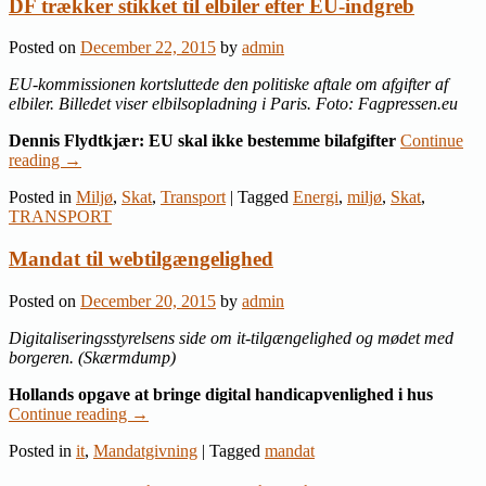
DF trækker stikket til elbiler efter EU-indgreb
Posted on
December 22, 2015
by
admin
EU-kommissionen kortsluttede den politiske aftale om afgifter af
elbiler. Billedet viser elbilsopladning i Paris. Foto: Fagpressen.eu
Dennis Flydtkjær: EU skal ikke bestemme bilafgifter
Continue
reading
→
Posted in
Miljø
,
Skat
,
Transport
|
Tagged
Energi
,
miljø
,
Skat
,
TRANSPORT
Mandat til webtilgængelighed
Posted on
December 20, 2015
by
admin
Digitaliseringsstyrelsens side om it-tilgængelighed og mødet med
borgeren. (Skærmdump)
Hollands opgave at bringe digital handicapvenlighed i hus
Continue reading
→
Posted in
it
,
Mandatgivning
|
Tagged
mandat