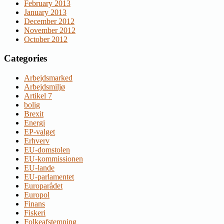
February 2013
January 2013
December 2012
November 2012
October 2012
Categories
Arbejdsmarked
Arbejdsmiljø
Artikel 7
bolig
Brexit
Energi
EP-valget
Erhverv
EU-domstolen
EU-kommissionen
EU-lande
EU-parlamentet
Europarådet
Europol
Finans
Fiskeri
Folkeafstemning