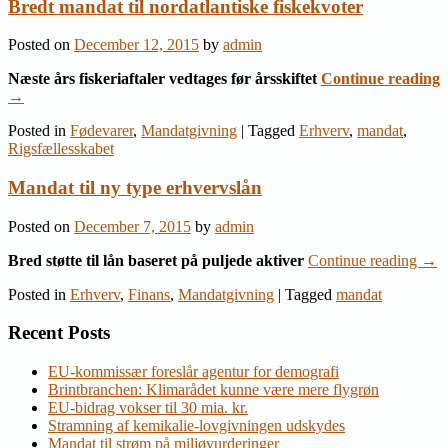
Bredt mandat til nordatlantiske fiskekvoter
Posted on
December 12, 2015
by
admin
Næste års fiskeriaftaler vedtages før årsskiftet
Continue reading
→
Posted in
Fødevarer
,
Mandatgivning
|
Tagged
Erhverv
,
mandat
,
Rigsfællesskabet
Mandat til ny type erhvervslån
Posted on
December 7, 2015
by
admin
Bred støtte til lån baseret på puljede aktiver
Continue reading
→
Posted in
Erhverv
,
Finans
,
Mandatgivning
|
Tagged
mandat
Recent Posts
EU-kommissær foreslår agentur for demografi
Brintbranchen: Klimarådet kunne være mere flygrøn
EU-bidrag vokser til 30 mia. kr.
Stramning af kemikalie-lovgivningen udskydes
Mandat til strøm på miljøvurderinger