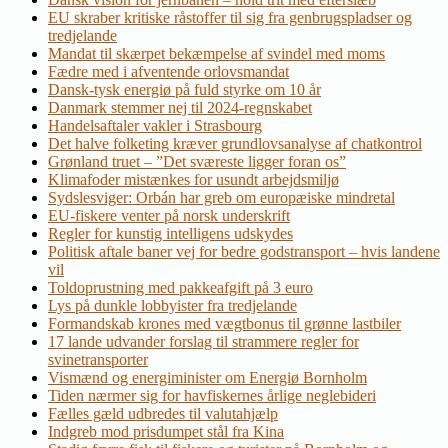
EU skraber kritiske råstoffer til sig fra genbrugspladser og
tredjelande
Mandat til skærpet bekæmpelse af svindel med moms
Fædre med i afventende orlovsmandat
Dansk-tysk energiø på fuld styrke om 10 år
Danmark stemmer nej til 2024-regnskabet
Handelsaftaler vakler i Strasbourg
Det halve folketing kræver grundlovsanalyse af chatkontrol
Grønland truet – ”Det sværeste ligger foran os”
Klimafoder mistænkes for usundt arbejdsmiljø
Sydslesviger: Orbán har greb om europæiske mindretal
EU-fiskere venter på norsk underskrift
Regler for kunstig intelligens udskydes
Politisk aftale baner vej for bedre godstransport – hvis landene
vil
Toldoprustning med pakkeafgift på 3 euro
Lys på dunkle lobbyister fra tredjelande
Formandskab krones med vægtbonus til grønne lastbiler
17 lande udvander forslag til strammere regler for
svinetransporter
Vismænd og energiminister om Energiø Bornholm
Tiden nærmer sig for havfiskernes årlige neglebideri
Fælles gæld udbredes til valutahjælp
Indgreb mod prisdumpet stål fra Kina