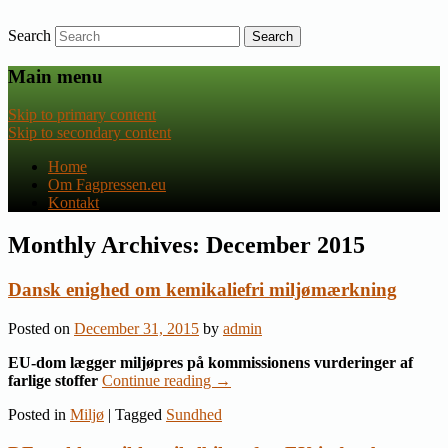
Search
Nyheder om dansk EU-politik
Fagpressen.eu
Main menu
Skip to primary content
Skip to secondary content
Home
Om Fagpressen.eu
Kontakt
Monthly Archives:
December 2015
Dansk enighed om kemikaliefri miljømærkning
Posted on
December 31, 2015
by
admin
EU-dom lægger miljøpres på kommissionens vurderinger af
farlige stoffer
Continue reading
→
Posted in
Miljø
|
Tagged
Sundhed