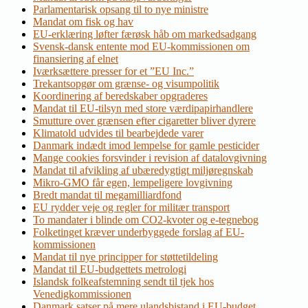
Parlamentarisk opsang til to nye ministre
Mandat om fisk og hav
EU-erklæring løfter færøsk håb om markedsadgang
Svensk-dansk entente mod EU-kommissionen om
finansiering af elnet
Iværksættere presser for et ”EU Inc.”
Trekantsopgør om grænse- og visumpolitik
Koordinering af beredskaber opgraderes
Mandat til EU-tilsyn med store værdipapirhandlere
Smutture over grænsen efter cigaretter bliver dyrere
Klimatold udvides til bearbejdede varer
Danmark indædt imod lempelse for gamle pesticider
Mange cookies forsvinder i revision af datalovgivning
Mandat til afvikling af ubæredygtigt miljøregnskab
Mikro-GMO får egen, lempeligere lovgivning
Bredt mandat til megamilliardfond
EU rydder veje og regler for militær transport
To mandater i blinde om CO2-kvoter og e-tegnebog
Folketinget kræver underbyggede forslag af EU-
kommissionen
Mandat til nye principper for støttetildeling
Mandat til EU-budgettets metrologi
Islandsk folkeafstemning sendt til tjek hos
Venedigkommissionen
Danmark satser på mere ulandsbistand i EU-budget