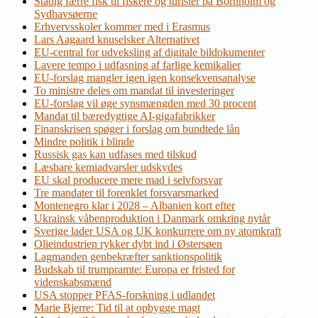
Stadig færre fisk til fiskere og turister på Bornholm og
Sydhavsøerne
Erhvervsskoler kommer med i Erasmus
Lars Aagaard knuselsker Alternativet
EU-central for udveksling af digitale bildokumenter
Lavere tempo i udfasning af farlige kemikalier
EU-forslag mangler igen igen konsekvensanalyse
To ministre deles om mandat til investeringer
EU-forslag vil øge synsmængden med 30 procent
Mandat til bæredygtige AI-gigafabrikker
Finanskrisen spøger i forslag om bundtede lån
Mindre politik i blinde
Russisk gas kan udfases med tilskud
Læsbare kemiadvarsler udskydes
EU skal producere mere mad i selvforsvar
Tre mandater til forenklet forsvarsmarked
Montenegro klar i 2028 – Albanien kort efter
Ukrainsk våbenproduktion i Danmark omkring nytår
Sverige lader USA og UK konkurrere om ny atomkraft
Olieindustrien rykker dybt ind i Østersøen
Lagmanden genbekræfter sanktionspolitik
Budskab til trumpramte: Europa er fristed for
videnskabsmænd
USA stopper PFAS-forskning i udlandet
Marie Bjerre: Tid til at opbygge magt