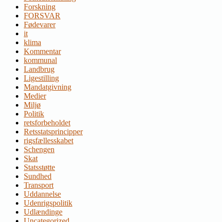
Forskning
FORSVAR
Fødevarer
it
klima
Kommentar
kommunal
Landbrug
Ligestilling
Mandatgivning
Medier
Miljø
Politik
retsforbeholdet
Retsstatsprincipper
rigsfællesskabet
Schengen
Skat
Statsstøtte
Sundhed
Transport
Uddannelse
Udenrigspolitik
Udlændinge
Uncategorized