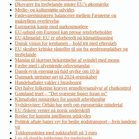
Økovarer fra tredjelande mister EU’s økomærke
Medie- og kulturstøtte udvides
Fødevareministeren balancerer mellem Færøerne og
makrellens overlevelse
Europæisk kamp mod narkosmuglere
EU-udspil om Europol kan presse retsforbeholdet
EU-klimaråd: EU er uforberedt på klimatilpasning
Dansk vision for jernbanen – hold trit med efterslæb
EU skraber kritiske råstoffer til sig fra genbrugspladser og
tredjelande
Mandat til skærpet bekæmpelse af svindel med moms
Fædre med i afventende orlovsmandat
Dansk-tysk energiø på fuld styrke om 10 år
Danmark stemmer nej til 2024-regnskabet
Handelsaftaler vakler i Strasbourg
Det halve folketing kræver grundlovsanalyse af chatkontrol
Grønland truet – ”Det sværeste ligger foran os”
Klimafoder mistænkes for usundt arbejdsmiljø
Sydslesviger: Orbán har greb om europæiske mindretal
EU-fiskere venter på norsk underskrift
Regler for kunstig intelligens udskydes
Politisk aftale baner vej for bedre godstransport – hvis landene
vil
Toldoprustning med pakkeafgift på 3 euro
Lys på dunkle lobbyister fra tredjelande