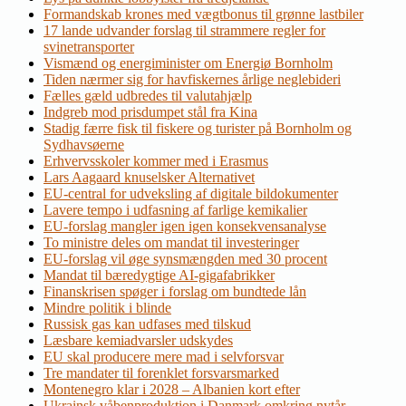
Formandskab krones med vægtbonus til grønne lastbiler
17 lande udvander forslag til strammere regler for
svinetransporter
Vismænd og energiminister om Energiø Bornholm
Tiden nærmer sig for havfiskernes årlige neglebideri
Fælles gæld udbredes til valutahjælp
Indgreb mod prisdumpet stål fra Kina
Stadig færre fisk til fiskere og turister på Bornholm og
Sydhavsøerne
Erhvervsskoler kommer med i Erasmus
Lars Aagaard knuselsker Alternativet
EU-central for udveksling af digitale bildokumenter
Lavere tempo i udfasning af farlige kemikalier
EU-forslag mangler igen igen konsekvensanalyse
To ministre deles om mandat til investeringer
EU-forslag vil øge synsmængden med 30 procent
Mandat til bæredygtige AI-gigafabrikker
Finanskrisen spøger i forslag om bundtede lån
Mindre politik i blinde
Russisk gas kan udfases med tilskud
Læsbare kemiadvarsler udskydes
EU skal producere mere mad i selvforsvar
Tre mandater til forenklet forsvarsmarked
Montenegro klar i 2028 – Albanien kort efter
Ukrainsk våbenproduktion i Danmark omkring nytår