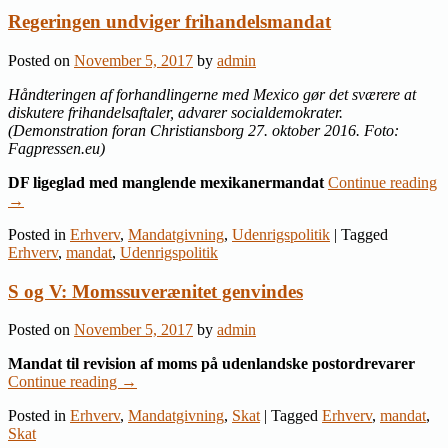
Regeringen undviger frihandelsmandat
Posted on
November 5, 2017
by
admin
Håndteringen af forhandlingerne med Mexico gør det sværere at
diskutere frihandelsaftaler, advarer socialdemokrater.
(Demonstration foran Christiansborg 27. oktober 2016. Foto:
Fagpressen.eu)
DF ligeglad med manglende mexikanermandat
Continue reading
→
Posted in
Erhverv
,
Mandatgivning
,
Udenrigspolitik
|
Tagged
Erhverv
,
mandat
,
Udenrigspolitik
S og V: Momssuverænitet genvindes
Posted on
November 5, 2017
by
admin
Mandat til revision af moms på udenlandske postordrevarer
Continue reading
→
Posted in
Erhverv
,
Mandatgivning
,
Skat
|
Tagged
Erhverv
,
mandat
,
Skat