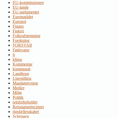
EU-kommissionen
EU-lande
EU-parlamentet
Europarådet
Europol
Finans
Fiskeri
Folkeafstemning
Forskning
FORSVAR
Fødevarer
it
klima
Kommentar
kommunal
Landbrug
Ligestilling
Mandatgivning
Medier
Miljø
Politik
retsforbeholdet
Retsstatsprincipper
rigsfællesskabet
Schengen