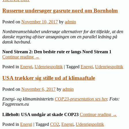
Russerne undersøger gasrute nord om Bornholm
Posted on
November 10, 2017
by
admin
Nordstreamselskabet undersøge alternativer for det tilfælde, at den
danske regering afviser ansøgningen om en parallel ledning på
dansk havbund.
Nord Stream 2: Den bedste rute er langs Nord Stream 1
Continue reading
→
Posted in
Energi
,
Udenrigspolitik
|
Tagged
Energi
,
Udenrigspolitik
USA trækker sig stille ud af klimaaftale
Posted on
November 6, 2017
by
admin
Energi- og klimaministeriets
COP23-præsentation ses her
. Foto:
Fagpressen.eu
Lilleholt: USA undgår at skade COP23
Continue reading
→
Posted in
Energi
|
Tagged
CO2
,
Energi
,
Udenrigspolitik