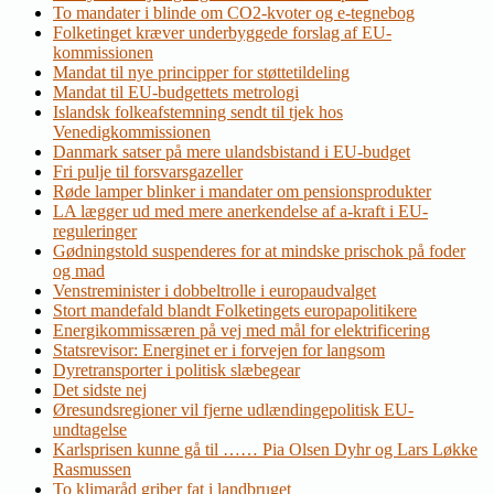
To mandater i blinde om CO2-kvoter og e-tegnebog
Folketinget kræver underbyggede forslag af EU-
kommissionen
Mandat til nye principper for støttetildeling
Mandat til EU-budgettets metrologi
Islandsk folkeafstemning sendt til tjek hos
Venedigkommissionen
Danmark satser på mere ulandsbistand i EU-budget
Fri pulje til forsvarsgazeller
Røde lamper blinker i mandater om pensionsprodukter
LA lægger ud med mere anerkendelse af a-kraft i EU-
reguleringer
Gødningstold suspenderes for at mindske prischok på foder
og mad
Venstreminister i dobbeltrolle i europaudvalget
Stort mandefald blandt Folketingets europapolitikere
Energikommissæren på vej med mål for elektrificering
Statsrevisor: Energinet er i forvejen for langsom
Dyretransporter i politisk slæbegear
Det sidste nej
Øresundsregioner vil fjerne udlændingepolitisk EU-
undtagelse
Karlsprisen kunne gå til …… Pia Olsen Dyhr og Lars Løkke
Rasmussen
To klimaråd griber fat i landbruget