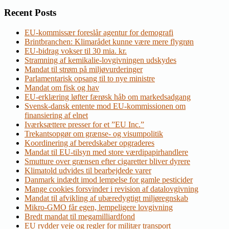
Recent Posts
EU-kommissær foreslår agentur for demografi
Brintbranchen: Klimarådet kunne være mere flygrøn
EU-bidrag vokser til 30 mia. kr.
Stramning af kemikalie-lovgivningen udskydes
Mandat til strøm på miljøvurderinger
Parlamentarisk opsang til to nye ministre
Mandat om fisk og hav
EU-erklæring løfter færøsk håb om markedsadgang
Svensk-dansk entente mod EU-kommissionen om
finansiering af elnet
Iværksættere presser for et ”EU Inc.”
Trekantsopgør om grænse- og visumpolitik
Koordinering af beredskaber opgraderes
Mandat til EU-tilsyn med store værdipapirhandlere
Smutture over grænsen efter cigaretter bliver dyrere
Klimatold udvides til bearbejdede varer
Danmark indædt imod lempelse for gamle pesticider
Mange cookies forsvinder i revision af datalovgivning
Mandat til afvikling af ubæredygtigt miljøregnskab
Mikro-GMO får egen, lempeligere lovgivning
Bredt mandat til megamilliardfond
EU rydder veje og regler for militær transport