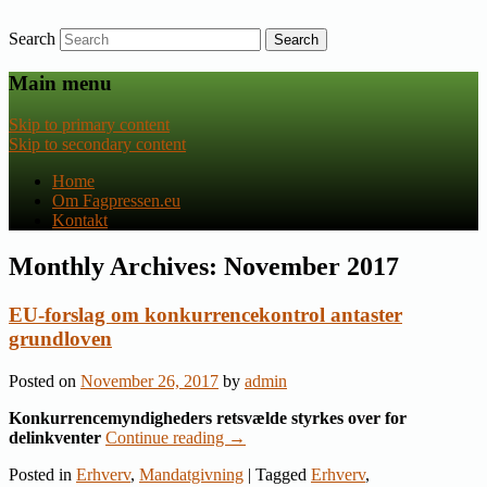
Search
Nyheder om dansk EU-politik
Fagpressen.eu
Main menu
Skip to primary content
Skip to secondary content
Home
Om Fagpressen.eu
Kontakt
Monthly Archives:
November 2017
EU-forslag om konkurrencekontrol antaster
grundloven
Posted on
November 26, 2017
by
admin
Konkurrencemyndigheders retsvælde styrkes over for
delinkventer
Continue reading
→
Posted in
Erhverv
,
Mandatgivning
|
Tagged
Erhverv
,