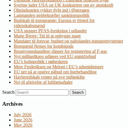
Sverige lader USA og UK konkurrere om ny atomkraft
Olieindustrien rykker dybt ind i Østersøen
Lagmanden genbekræfter sanktionspolitik
Budskab til trumpramte: Europa er fristed for
videnskabsmænd
USA stopper PFAS-forskning i udlandet
Marie Bjerre: Tid til at opbygge magt
Mandater til forsvar, budget og nabolandes transportsystemer
Benspænd fjernes for kombigods
Brugtvognshandlere slipper for registrering af F-gas
Nyt milliardkaos udløses ved EU-minkforbud
EU’s boligpolitik i støbeskeen
Mere Frederiksen og Meloni i EU’s udsmidninger
EU tæt på at opgive påbud om ligebehandling
Havberedskab venter på nye miljøskibe
Nej til afgivelse af luftfartsaftaler
Search
Archives
July 2026
June 2026
May 2026