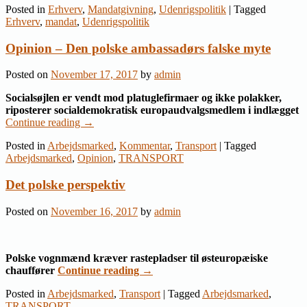
Posted in
Erhverv
,
Mandatgivning
,
Udenrigspolitik
|
Tagged
Erhverv
,
mandat
,
Udenrigspolitik
Opinion – Den polske ambassadørs falske myte
Posted on
November 17, 2017
by
admin
Socialsøjlen er vendt mod platuglefirmaer og ikke polakker,
riposterer socialdemokratisk europaudvalgsmedlem i indlægget
Continue reading
→
Posted in
Arbejdsmarked
,
Kommentar
,
Transport
|
Tagged
Arbejdsmarked
,
Opinion
,
TRANSPORT
Det polske perspektiv
Posted on
November 16, 2017
by
admin
Polske vognmænd kræver rastepladser til østeuropæiske
chauffører
Continue reading
→
Posted in
Arbejdsmarked
,
Transport
|
Tagged
Arbejdsmarked
,
TRANSPORT