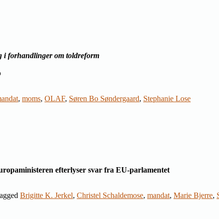
 i forhandlinger om toldreform
b
andat
,
moms
,
OLAF
,
Søren Bo Søndergaard
,
Stephanie Lose
ropaministeren efterlyser svar fra EU-parlamentet
agged
Brigitte K. Jerkel
,
Christel Schaldemose
,
mandat
,
Marie Bjerre
,