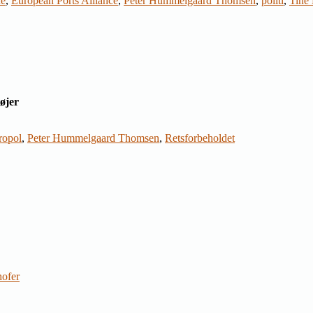
ne
,
European Ports Alliance
,
Peter Hummelgaard Thomsen
,
politi
,
Tine 
øjer
ropol
,
Peter Hummelgaard Thomsen
,
Retsforbeholdet
ofer