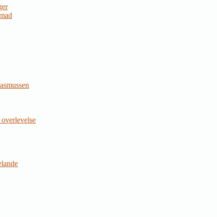
ger
 mad
Rasmussen
 overlevelse
jelande