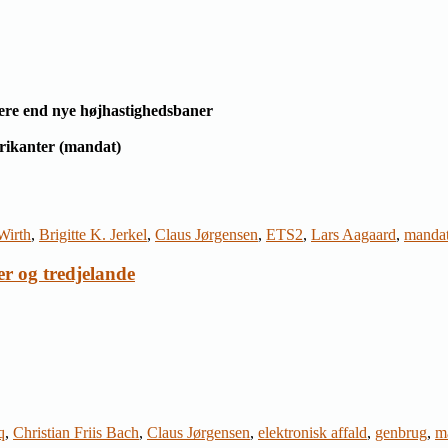
gere end nye højhastighedsbaner
brikanter (mandat)
Wirth
,
Brigitte K. Jerkel
,
Claus Jørgensen
,
ETS2
,
Lars Aagaard
,
manda
er og tredjelande
q
,
Christian Friis Bach
,
Claus Jørgensen
,
elektronisk affald
,
genbrug
,
m