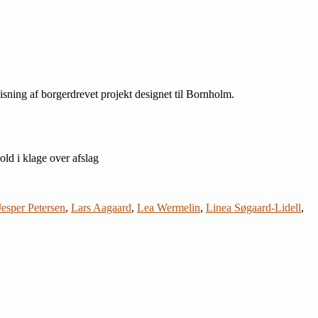
isning af borgerdrevet projekt designet til Bornholm.
old i klage over afslag
Jesper Petersen
,
Lars Aagaard
,
Lea Wermelin
,
Linea Søgaard-Lidell
,