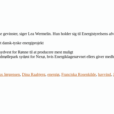
 gevinster, siger Lea Wermelin. Hun holder sig til Energistyrelsens afv
t dansk-tyske energiprojekt
sydvest for Rønne til at producere mest muligt
tvindmøllepark sydøst for Nexø, hvis Energiklagenævnet ellers giver medh
us Jørgensen
,
Dina Raabjerg
,
energiø
,
Franciska Rosenkilde
,
havvind
,