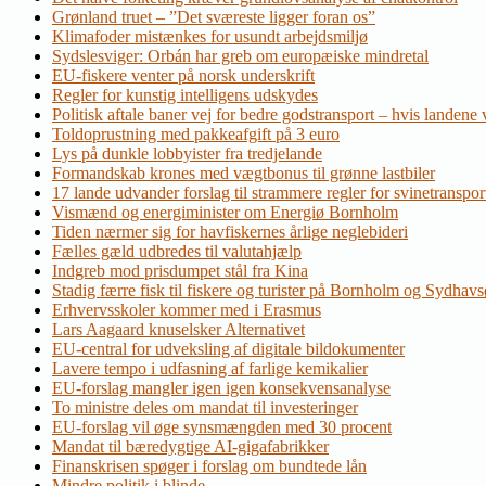
Grønland truet – ”Det sværeste ligger foran os”
Klimafoder mistænkes for usundt arbejdsmiljø
Sydslesviger: Orbán har greb om europæiske mindretal
EU-fiskere venter på norsk underskrift
Regler for kunstig intelligens udskydes
Politisk aftale baner vej for bedre godstransport – hvis landene v
Toldoprustning med pakkeafgift på 3 euro
Lys på dunkle lobbyister fra tredjelande
Formandskab krones med vægtbonus til grønne lastbiler
17 lande udvander forslag til strammere regler for svinetranspor
Vismænd og energiminister om Energiø Bornholm
Tiden nærmer sig for havfiskernes årlige neglebideri
Fælles gæld udbredes til valutahjælp
Indgreb mod prisdumpet stål fra Kina
Stadig færre fisk til fiskere og turister på Bornholm og Sydhav
Erhvervsskoler kommer med i Erasmus
Lars Aagaard knuselsker Alternativet
EU-central for udveksling af digitale bildokumenter
Lavere tempo i udfasning af farlige kemikalier
EU-forslag mangler igen igen konsekvensanalyse
To ministre deles om mandat til investeringer
EU-forslag vil øge synsmængden med 30 procent
Mandat til bæredygtige AI-gigafabrikker
Finanskrisen spøger i forslag om bundtede lån
Mindre politik i blinde