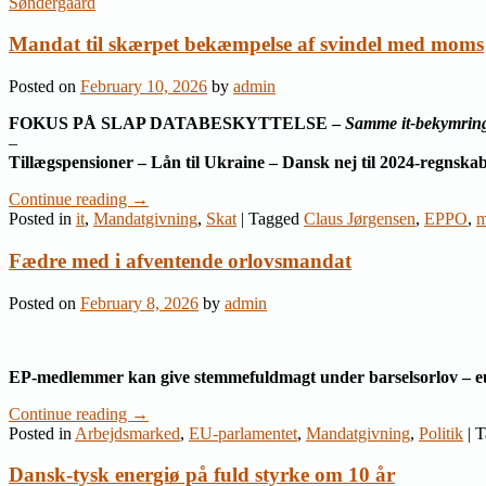
Søndergaard
Mandat til skærpet bekæmpelse af svindel med moms
Posted on
February 10, 2026
by
admin
FOKUS PÅ SLAP DATABESKYTTELSE –
Samme it-bekymring
–
Tillægspensioner – Lån til Ukraine – Dansk nej til 2024-regnska
Continue reading
→
Posted in
it
,
Mandatgivning
,
Skat
|
Tagged
Claus Jørgensen
,
EPPO
,
m
Fædre med i afventende orlovsmandat
Posted on
February 8, 2026
by
admin
EP-medlemmer kan give stemmefuldmagt under barselsorlov – eu
Continue reading
→
Posted in
Arbejdsmarked
,
EU-parlamentet
,
Mandatgivning
,
Politik
|
T
Dansk-tysk energiø på fuld styrke om 10 år