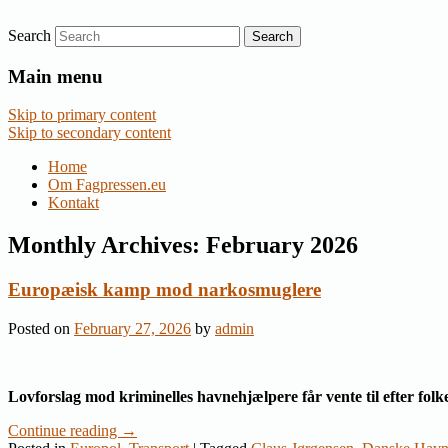
Search
Nyheder om dansk EU-politik
Fagpressen.eu
Main menu
Skip to primary content
Skip to secondary content
Home
Om Fagpressen.eu
Kontakt
Monthly Archives:
February 2026
Europæisk kamp mod narkosmuglere
Posted on
February 27, 2026
by
admin
Lovforslag mod kriminelles havnehjælpere får vente til efter folk
Continue reading
→