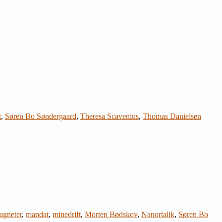
t
,
Søren Bo Søndergaard
,
Theresa Scavenius
,
Thomas Danielsen
agneter
,
mandat
,
minedrift
,
Morten Bødskov
,
Nanortalik
,
Søren Bo