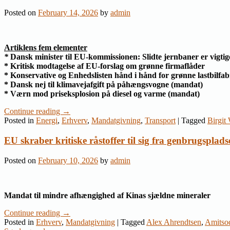
Posted on
February 14, 2026
by
admin
Artiklens fem elementer
*
Dansk minister til EU-kommissionen: Slidte jernbaner er vigti
*
Kritisk modtagelse af EU-forslag om grønne firmaflåder
*
Konservative og Enhedslisten hånd i hånd for grønne lastbilfa
*
Dansk nej til
klimavejafgift
på påhængsvogne (mandat)
* Værn mod priseksplosion på diesel og varme (mandat)
Continue reading
→
Posted in
Energi
,
Erhverv
,
Mandatgivning
,
Transport
|
Tagged
Birgit 
EU skraber kritiske råstoffer til sig fra genbrugsplads
Posted on
February 10, 2026
by
admin
Mandat til mindre afhængighed af Kinas sjældne mineraler
Continue reading
→
Posted in
Erhverv
,
Mandatgivning
|
Tagged
Alex Ahrendtsen
,
Amitso