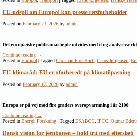
Posted in
Europol
,
Transport
|
Tagged
Claus Jørgensen
,
Danske Hav
EU-udspil om Europol kan presse retsforbeholdet
Posted on
February 23, 2026
by
admin
Det europæiske politisamarbejde udvides med it og analyseværkt
Continue reading
→
Posted in
Europol
|
Tagged
Christian Friis Bach
,
Claus Jørgensen
,
Eu
EU-klimaråd: EU er uforberedt på klimatilpasning
Posted on
February 17, 2026
by
admin
Europa er på vej mod fire graders overopvarmning i år 2100
Continue reading
→
Posted in
Energi
,
Forskning
|
Tagged
ESABCC
,
IPCC
,
Ottmar Edenh
Dansk vision for jernbanen – hold trit med efterslæb