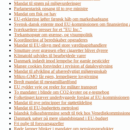
Mandat til strøm på miljøvurderinger
Parlamentarisk opsang til to nye ministre
Mandat om fisk og hav
EU-erklæring løfter færøsk håb om markedsadgang
Svensk-dansk entente mod EU-kommissionen om finansiering a
Iværksættere presser for et ”EU Inc.”
Trekantsopgør om grænse- og visumpolitik
Koordinering af beredskaber opgraderes
Mandat til EU-tilsyn med store værdipapirhandlere
Smutture over grænsen efter cigaretter bliver dyrere
Klimatold udvides til bearbejdede varer
Danmark indædt imod lempelse for gamle pesticider
Mange cookies forsvinder i revision af datalovgivning
Mandat til afvikling af ubæredygtigt miljøregnskab
Mikro-GMO får egen, lempeligere lovgivning
Bredt mandat til megamilliardfond
EU rydder veje og regler for militær transport
To mandater i blinde om CO2-kvoter og e-tegnebog
Folketinget kræver underbyggede forslag af EU-kommissionen
Mandat til nye principper for støttetildeling
Mandat til EU-budgettets metrologi
Islandsk folkeafstemning sendt til tjek hos Venedigkommission
Danmark satser på mere ulandsbistand i EU-budget
Fri pulje til forsvarsgazeller
Røde lamper blinker i mandater om pensionsprodukter