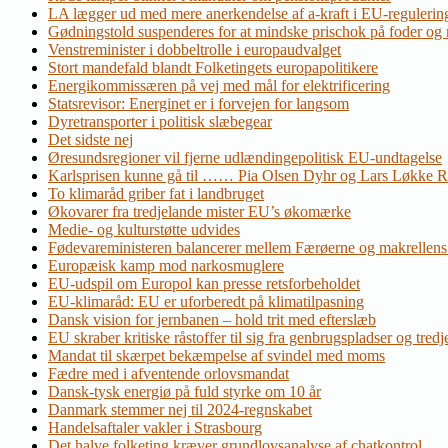
LA lægger ud med mere anerkendelse af a-kraft i EU-regulerin
Gødningstold suspenderes for at mindske prischok på foder og
Venstreminister i dobbeltrolle i europaudvalget
Stort mandefald blandt Folketingets europapolitikere
Energikommissæren på vej med mål for elektrificering
Statsrevisor: Energinet er i forvejen for langsom
Dyretransporter i politisk slæbegear
Det sidste nej
Øresundsregioner vil fjerne udlændingepolitisk EU-undtagelse
Karlsprisen kunne gå til …… Pia Olsen Dyhr og Lars Løkke 
To klimaråd griber fat i landbruget
Økovarer fra tredjelande mister EU’s økomærke
Medie- og kulturstøtte udvides
Fødevareministeren balancerer mellem Færøerne og makrellens
Europæisk kamp mod narkosmuglere
EU-udspil om Europol kan presse retsforbeholdet
EU-klimaråd: EU er uforberedt på klimatilpasning
Dansk vision for jernbanen – hold trit med efterslæb
EU skraber kritiske råstoffer til sig fra genbrugspladser og tred
Mandat til skærpet bekæmpelse af svindel med moms
Fædre med i afventende orlovsmandat
Dansk-tysk energiø på fuld styrke om 10 år
Danmark stemmer nej til 2024-regnskabet
Handelsaftaler vakler i Strasbourg
Det halve folketing kræver grundlovsanalyse af chatkontrol