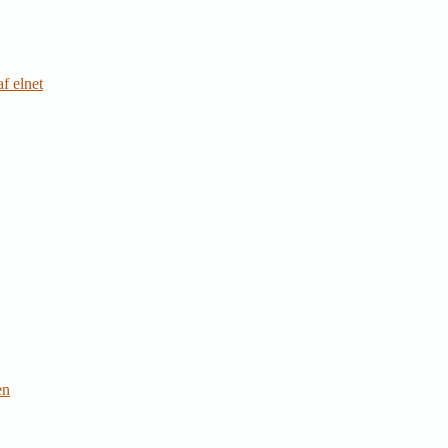
f elnet
en