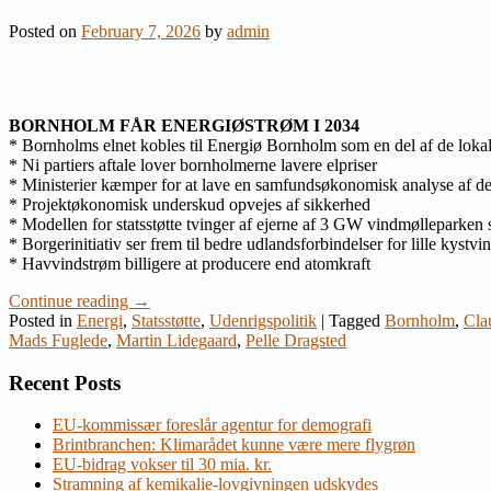
Posted on
February 7, 2026
by
admin
BORNHOLM FÅR ENERGIØSTRØM I 2034
* Bornholms elnet kobles til Energiø Bornholm som en del af de lokale
* Ni partiers aftale lover bornholmerne lavere elpriser
* Ministerier kæmper for at lave en samfundsøkonomisk analyse af de
* Projektøkonomisk underskud opvejes af sikkerhed
* Modellen for statsstøtte tvinger af ejerne af 3 GW vindmølleparken 
* Borgerinitiativ ser frem til bedre udlandsforbindelser for lille kys
* Havvindstrøm billigere at producere end atomkraft
Continue reading
→
Posted in
Energi
,
Statsstøtte
,
Udenrigspolitik
|
Tagged
Bornholm
,
Cla
Mads Fuglede
,
Martin Lidegaard
,
Pelle Dragsted
Recent Posts
EU-kommissær foreslår agentur for demografi
Brintbranchen: Klimarådet kunne være mere flygrøn
EU-bidrag vokser til 30 mia. kr.
Stramning af kemikalie-lovgivningen udskydes