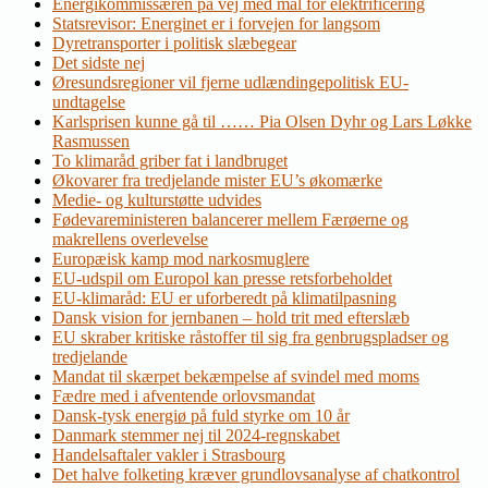
Energikommissæren på vej med mål for elektrificering
Statsrevisor: Energinet er i forvejen for langsom
Dyretransporter i politisk slæbegear
Det sidste nej
Øresundsregioner vil fjerne udlændingepolitisk EU-
undtagelse
Karlsprisen kunne gå til …… Pia Olsen Dyhr og Lars Løkke
Rasmussen
To klimaråd griber fat i landbruget
Økovarer fra tredjelande mister EU’s økomærke
Medie- og kulturstøtte udvides
Fødevareministeren balancerer mellem Færøerne og
makrellens overlevelse
Europæisk kamp mod narkosmuglere
EU-udspil om Europol kan presse retsforbeholdet
EU-klimaråd: EU er uforberedt på klimatilpasning
Dansk vision for jernbanen – hold trit med efterslæb
EU skraber kritiske råstoffer til sig fra genbrugspladser og
tredjelande
Mandat til skærpet bekæmpelse af svindel med moms
Fædre med i afventende orlovsmandat
Dansk-tysk energiø på fuld styrke om 10 år
Danmark stemmer nej til 2024-regnskabet
Handelsaftaler vakler i Strasbourg
Det halve folketing kræver grundlovsanalyse af chatkontrol