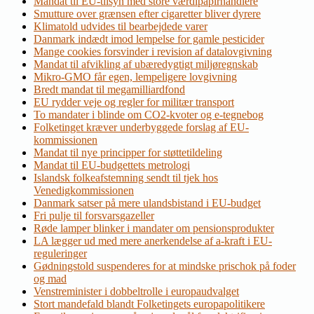
Mandat til EU-tilsyn med store værdipapirhandlere
Smutture over grænsen efter cigaretter bliver dyrere
Klimatold udvides til bearbejdede varer
Danmark indædt imod lempelse for gamle pesticider
Mange cookies forsvinder i revision af datalovgivning
Mandat til afvikling af ubæredygtigt miljøregnskab
Mikro-GMO får egen, lempeligere lovgivning
Bredt mandat til megamilliardfond
EU rydder veje og regler for militær transport
To mandater i blinde om CO2-kvoter og e-tegnebog
Folketinget kræver underbyggede forslag af EU-
kommissionen
Mandat til nye principper for støttetildeling
Mandat til EU-budgettets metrologi
Islandsk folkeafstemning sendt til tjek hos
Venedigkommissionen
Danmark satser på mere ulandsbistand i EU-budget
Fri pulje til forsvarsgazeller
Røde lamper blinker i mandater om pensionsprodukter
LA lægger ud med mere anerkendelse af a-kraft i EU-
reguleringer
Gødningstold suspenderes for at mindske prischok på foder
og mad
Venstreminister i dobbeltrolle i europaudvalget
Stort mandefald blandt Folketingets europapolitikere