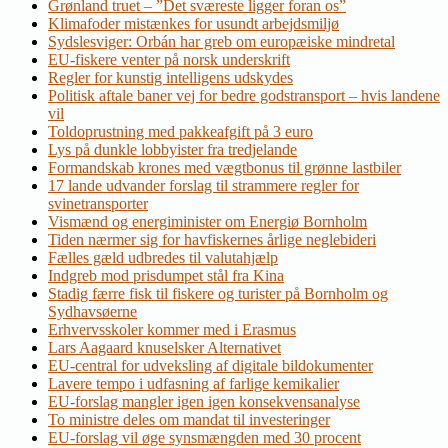
Grønland truet – ”Det sværeste ligger foran os”
Klimafoder mistænkes for usundt arbejdsmiljø
Sydslesviger: Orbán har greb om europæiske mindretal
EU-fiskere venter på norsk underskrift
Regler for kunstig intelligens udskydes
Politisk aftale baner vej for bedre godstransport – hvis landene
vil
Toldoprustning med pakkeafgift på 3 euro
Lys på dunkle lobbyister fra tredjelande
Formandskab krones med vægtbonus til grønne lastbiler
17 lande udvander forslag til strammere regler for
svinetransporter
Vismænd og energiminister om Energiø Bornholm
Tiden nærmer sig for havfiskernes årlige neglebideri
Fælles gæld udbredes til valutahjælp
Indgreb mod prisdumpet stål fra Kina
Stadig færre fisk til fiskere og turister på Bornholm og
Sydhavsøerne
Erhvervsskoler kommer med i Erasmus
Lars Aagaard knuselsker Alternativet
EU-central for udveksling af digitale bildokumenter
Lavere tempo i udfasning af farlige kemikalier
EU-forslag mangler igen igen konsekvensanalyse
To ministre deles om mandat til investeringer
EU-forslag vil øge synsmængden med 30 procent