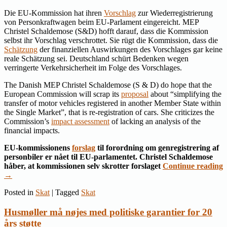
Die EU-Kommission hat ihren
Vorschlag
zur Wiederregistrierung
von Personkraftwagen beim EU-Parlament eingereicht. MEP
Christel Schaldemose (S&D) hofft darauf, dass die Kommission
selbst ihr Vorschlag verschrottet. Sie rügt die Kommission, dass die
Schätzung
der finanziellen Auswirkungen des Vorschlages gar keine
reale Schätzung sei. Deutschland schürt Bedenken wegen
verringerte Verkehrsicherheit im Folge des Vorschlages.
The Danish MEP Christel Schaldemose (S & D) do hope that the
European Commission will scrap its
proposal
about “simplifying the
transfer of motor vehicles registered in another Member State within
the Single Market”, that is re-registration of cars. She criticizes the
Commission’s
impact assessment
of lacking an analysis of the
financial impacts.
EU-kommissionens
forslag
til forordning om genregistrering af
personbiler er nået til EU-parlamentet. Christel Schaldemose
håber, at kommissionen selv skrotter forslaget
Continue reading
→
Posted in
Skat
|
Tagged
Skat
Husmøller må nøjes med politiske garantier for 20
års støtte