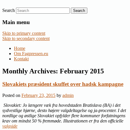
Search
Nyheder om dansk EU-politik
Fagpressen.eu
Main menu
Skip to primary content
Skip to secondary content
Home
Om Fagpressen.eu
Kontakt
Monthly Archives:
February 2015
Slovakiets præsident skuffet over hadsk kampagne
Posted on
February 23, 2015
by
admin
Slovakiet: Jo længere væk fra hovedstaden Bratislava (BA) i det
sydvestlige hjørne, desto højere valgdeltagelse og ja-procenter. I det
nordlige og østlige Slovakiet opfylder flere kommuner forfatningens
krav om mindst 50 % fremmøde. Illustrationen er fra den officielle
valgside