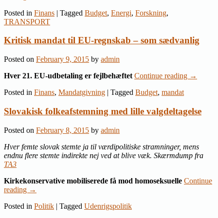
Posted in
Finans
|
Tagged
Budget
,
Energi
,
Forskning
,
TRANSPORT
Kritisk mandat til EU-regnskab – som sædvanlig
Posted on
February 9, 2015
by
admin
Hver 21. EU-udbetaling er fejlbehæftet
Continue reading
→
Posted in
Finans
,
Mandatgivning
|
Tagged
Budget
,
mandat
Slovakisk folkeafstemning med lille valgdeltagelse
Posted on
February 8, 2015
by
admin
Hver femte slovak stemte ja til værdipolitiske stramninger, mens
endnu flere stemte indirekte nej ved at blive væk. Skærmdump fra
TA3
Kirkekonservative mobiliserede få mod homoseksuelle
Continue
reading
→
Posted in
Politik
|
Tagged
Udenrigspolitik