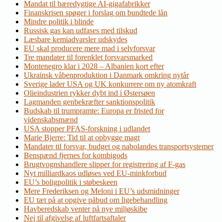
Mandat til bæredygtige AI-gigafabrikker
Finanskrisen spøger i forslag om bundtede lån
Mindre politik i blinde
Russisk gas kan udfases med tilskud
Læsbare kemiadvarsler udskydes
EU skal producere mere mad i selvforsvar
Tre mandater til forenklet forsvarsmarked
Montenegro klar i 2028 – Albanien kort efter
Ukrainsk våbenproduktion i Danmark omkring nytår
Sverige lader USA og UK konkurrere om ny atomkraft
Olieindustrien rykker dybt ind i Østersøen
Lagmanden genbekræfter sanktionspolitik
Budskab til trumpramte: Europa er fristed for
videnskabsmænd
USA stopper PFAS-forskning i udlandet
Marie Bjerre: Tid til at opbygge magt
Mandater til forsvar, budget og nabolandes transportsystemer
Benspænd fjernes for kombigods
Brugtvognshandlere slipper for registrering af F-gas
Nyt milliardkaos udløses ved EU-minkforbud
EU’s boligpolitik i støbeskeen
Mere Frederiksen og Meloni i EU’s udsmidninger
EU tæt på at opgive påbud om ligebehandling
Havberedskab venter på nye miljøskibe
Nej til afgivelse af luftfartsaftaler