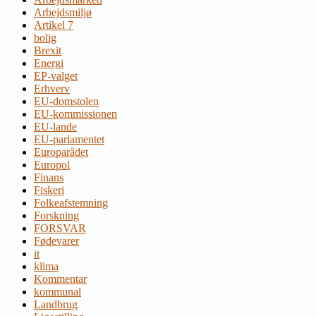
Arbejdsmiljø
Artikel 7
bolig
Brexit
Energi
EP-valget
Erhverv
EU-domstolen
EU-kommissionen
EU-lande
EU-parlamentet
Europarådet
Europol
Finans
Fiskeri
Folkeafstemning
Forskning
FORSVAR
Fødevarer
it
klima
Kommentar
kommunal
Landbrug