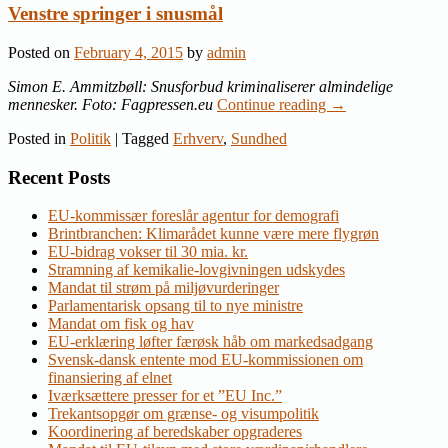
Venstre springer i snusmål
Posted on
February 4, 2015
by
admin
Simon E. Ammitzbøll: Snusforbud kriminaliserer almindelige
mennesker. Foto: Fagpressen.eu
Continue reading
→
Posted in
Politik
|
Tagged
Erhverv
,
Sundhed
Recent Posts
EU-kommissær foreslår agentur for demografi
Brintbranchen: Klimarådet kunne være mere flygrøn
EU-bidrag vokser til 30 mia. kr.
Stramning af kemikalie-lovgivningen udskydes
Mandat til strøm på miljøvurderinger
Parlamentarisk opsang til to nye ministre
Mandat om fisk og hav
EU-erklæring løfter færøsk håb om markedsadgang
Svensk-dansk entente mod EU-kommissionen om
finansiering af elnet
Iværksættere presser for et ”EU Inc.”
Trekantsopgør om grænse- og visumpolitik
Koordinering af beredskaber opgraderes