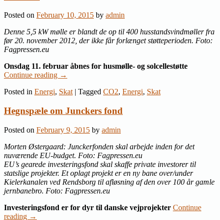
Posted on
February 10, 2015
by
admin
Denne 5,5 kW mølle er blandt de op til 400 husstandsvindmøller fra
før 20. november 2012, der ikke får forlænget støtteperioden. Foto:
Fagpressen.eu
Onsdag 11. februar åbnes for husmølle- og solcellestøtte
Continue reading
→
Posted in
Energi
,
Skat
|
Tagged
CO2
,
Energi
,
Skat
Hegnspæle om Junckers fond
Posted on
February 9, 2015
by
admin
Morten Østergaard: Junckerfonden skal arbejde inden for det
nuværende EU-budget. Foto: Fagpressen.eu
EU’s gearede investeringsfond skal skaffe private investorer til
statslige projekter. Et oplagt projekt er en ny bane over/under
Kielerkanalen ved Rendsborg til afløsning af den over 100 år gamle
jernbanebro. Foto: Fagpressen.eu
Investeringsfond er for dyr til danske vejprojekter
Continue
reading
→