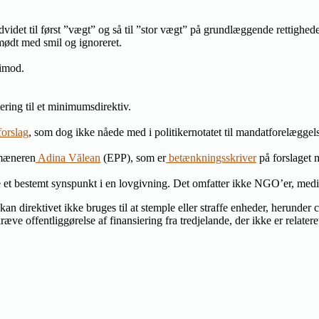
det til først ”vægt” og så til ”stor vægt” på grundlæggende rettigheder
mødt med smil og ignoreret.
 imod.
ring til et minimumsdirektiv.
orslag
, som dog ikke nåede med i politikernotatet til mandatforelæggel
umæneren
Adina Vălean
(EPP), som er
betænkningsskriver
på forslaget
me et bestemt synspunkt i en lovgivning. Det omfatter ikke NGO’er, medier
n direktivet ikke bruges til at stemple eller straffe enheder, herunder c
ræve offentliggørelse af finansiering fra tredjelande, der ikke er relatere