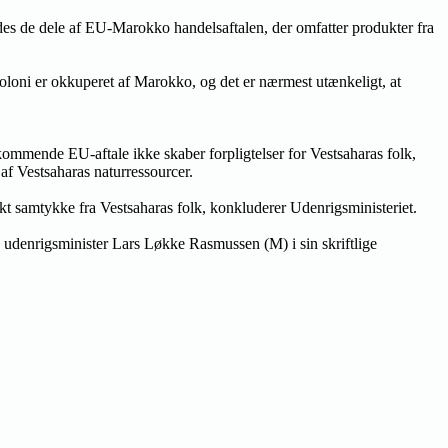
redes de dele af EU-Marokko handelsaftalen, der omfatter produkter fra
koloni er okkuperet af Marokko, og det er nærmest utænkeligt, at
 kommende EU-aftale ikke skaber forpligtelser for Vestsaharas folk,
 af Vestsaharas naturressourcer.
ekt samtykke fra Vestsaharas folk, konkluderer Udenrigsministeriet.
e udenrigsminister Lars Løkke Rasmussen (M) i sin skriftlige