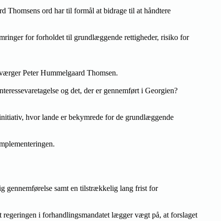
homsens ord har til formål at bidrage til at håndtere
inger for forholdet til grundlæggende rettigheder, risiko for
afsværger Peter Hummelgaard Thomsen.
interessevaretagelse og det, der er gennemført i Georgien?
e initiativ, hvor lande er bekymrede for de grundlæggende
d implementeringen.
g gennemførelse samt en tilstrækkelig lang frist for
egeringen i forhandlingsmandatet lægger vægt på, at forslaget