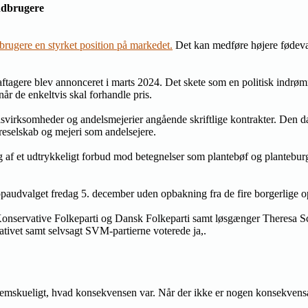
andbrugere
brugere en styrket position på markedet.
Det kan medføre højere fødevar
aftagere blev annonceret i marts 2024. Det skete som en politisk ind
når de enkeltvis skal forhandle pris.
virksomheder og andelsmejerier angående skriftlige kontrakter. Den dans
reselskab og mejeri som andelsejere.
 af et udtrykkeligt forbud mod betegnelser som plantebøf og planteburg
audvalget fredag 5. december uden opbakning fra de fire borgerlige opp
onservative Folkeparti og Dansk Folkeparti samt løsgænger Theresa Sca
ativet samt selvsagt SVM-partierne voterede ja,.
igennemskueligt, hvad konsekvensen var. Når der ikke er nogen konsekvens