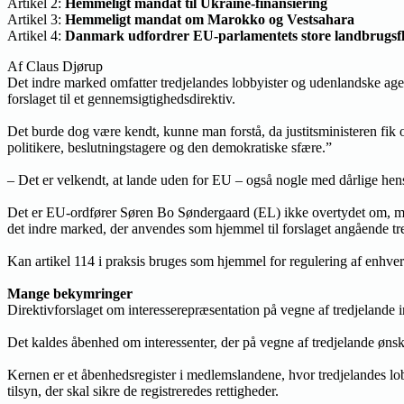
Artikel 2:
Hemmeligt mandat til Ukraine-finansiering
Artikel 3:
Hemmeligt mandat om Marokko og Vestsahara
Artikel 4:
Danmark udfordrer EU-parlamentets store landbrugsfløj
Af Claus Djørup
Det indre marked omfatter tredjelandes lobbyister og udenlandske ag
forslaget til et gennemsigtighedsdirektiv.
Det burde dog være kendt, kunne man forstå, da justitsministeren fik op
politikere, beslutningstagere og den demokratiske sfære.”
– Det er velkendt, at lande uden for EU – også nogle med dårlige hensig
Det er EU-ordfører Søren Bo Søndergaard (EL) ikke overtydet om, men
det indre marked, der anvendes som hjemmel til forslaget angående tre
Kan artikel 114 i praksis bruges som hjemmel for regulering af enhver 
Mange bekymringer
Direktivforslaget om interesserepræsentation på vegne af tredjeland
Det kaldes åbenhed om interessenter, der på vegne af tredjelande ønske
Kernen er et åbenhedsregister i medlemslandene, hvor tredjelandes lobby
tilsyn, der skal sikre de registreredes rettigheder.