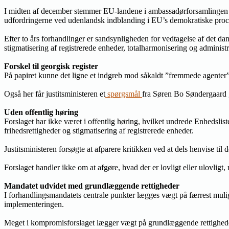
I midten af december stemmer EU-landene i ambassadørforsamlingen Co
udfordringerne ved udenlandsk indblanding i EU’s demokratiske proc
Efter to års forhandlinger er sandsynligheden for vedtagelse af det d
stigmatisering af registrerede enheder, totalharmonisering og administr
Forskel til georgisk register
På papiret kunne det ligne et indgreb mod såkaldt ”fremmede agent
Også her får justitsministeren et
spørgsmål
fra Søren Bo Søndergaard ge
Uden offentlig høring
Forslaget har ikke været i offentlig høring, hvilket undrede Enhedslis
frihedsrettigheder og stigmatisering af registrerede enheder.
Justitsministeren forsøgte at afparere kritikken ved at dels henvise ti
Forslaget handler ikke om at afgøre, hvad der er lovligt eller ulovligt
Mandatet udvidet med grundlæggende rettigheder
I forhandlingsmandatets centrale punkter lægges vægt på færrest mulige 
implementeringen.
Meget i kompromisforslaget lægger vægt på grundlæggende rettighede