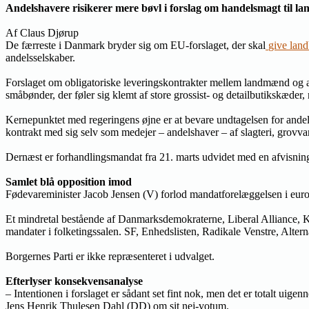
Andelshavere risikerer mere bøvl i forslag om handelsmagt til l
Af Claus Djørup
De færreste i Danmark bryder sig om EU-forslaget, der skal
give land
andelsselskaber.
Forslaget om obligatoriske leveringskontrakter mellem landmænd og 
småbønder, der føler sig klemt af store grossist- og detailbutikskæder, 
Kernepunktet med regeringens øjne er at bevare undtagelsen for andels
kontrakt med sig selv som medejer – andelshaver – af slagteri, grovva
Dernæst er forhandlingsmandat fra 21. marts udvidet med en afvisning
Samlet blå opposition imod
Fødevareminister Jacob Jensen (V) forlod mandatforelæggelsen i europ
Et mindretal bestående af Danmarksdemokraterne, Liberal Alliance, K
mandater i folketingssalen. SF, Enhedslisten, Radikale Venstre, Altern
Borgernes Parti er ikke repræsenteret i udvalget.
Efterlyser konsekvensanalyse
– Intentionen i forslaget er sådant set fint nok, men det er totalt u
Jens Henrik Thulesen Dahl (DD) om sit nej-votum.