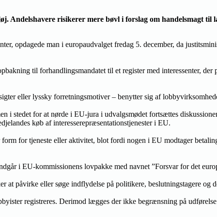
. Andelshavere risikerer mere bøvl i forslag om handelsmagt til 
enter, opdagede man i europaudvalget fredag 5. december, da justitsm
bakning til forhandlingsmandatet til et register med interessenter, der 
ter eller lyssky forretningsmotiver – benytter sig af lobbyvirksomheder,
 i stedet for at nørde i EU-jura i udvalgsmødet fortsættes diskussion
djelandes køb af interesserepræsentationstjenester i EU.
form for tjeneste eller aktivitet, blot fordi nogen i EU modtager betali
e indgår i EU-kommissionens lovpakke med navnet ”Forsvar for det eur
r at påvirke eller søge indflydelse på politikere, beslutningstagere og 
ister registreres. Derimod lægges der ikke begrænsning på udførelse af l