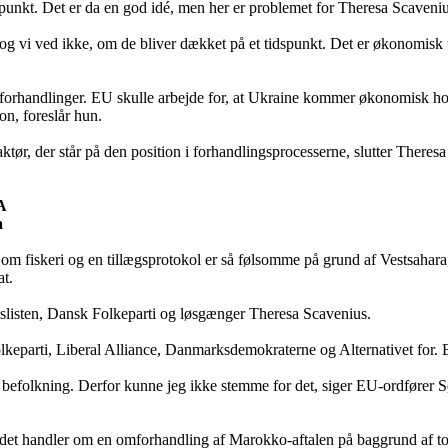
spunkt. Det er da en god idé, men her er problemet for Theresa Scaveniu
r, og vi ved ikke, om de bliver dækket på et tidspunkt. Det er økonomisk
orhandlinger. EU skulle arbejde for, at Ukraine kommer økonomisk holdb
on, foreslår hun.
aktør, der står på den position i forhandlingsprocesserne, slutter There
A
a
 fiskeri og en tillægsprotokol er så følsomme på grund af Vestsahara
at.
edslisten, Dansk Folkeparti og løsgænger Theresa Scavenius.
parti, Liberal Alliance, Danmarksdemokraterne og Alternativet for. Bor
befolkning. Derfor kunne jeg ikke stemme for det, siger EU-ordfører 
n det handler om en omforhandling af Marokko-aftalen på baggrund af 