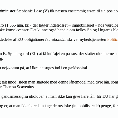
minister Stephanie Lose (V) fik næsten enstemmig støtte til sin positi
ro (1.565 mia. kr.), der ligger indefrosset – immobiliseret – hos værdipa
omiske konsekvenser. Det kunne også handle om fælles lån og Ungarns bl
tedelse af EU-obligationer
(eurobonds)
, skriver nyhedstjenesten
Politi
 B. Søndergaard (EL) at få indføjet en passus, der støtter ukrainernes 
g.
nej-votum på, at Ukraine suges ind i en gældsspiral.
 talt imod, siden man startede med denne lånemodel med dyre lån, som de 
ger Theresa Scavenius.
er gældsmæssig så uholdbar, at man ikke kan give flere lån, før EU har g
g er, at man ikke bare kan tage de russiske (immobiliserede) penge, ford