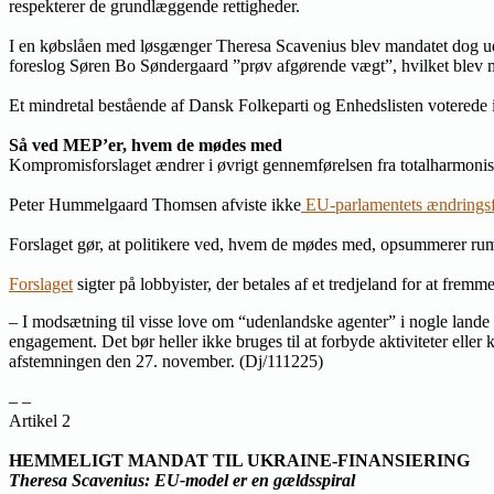
respekterer de grundlæggende rettigheder.
I en købslåen med løsgænger Theresa Scavenius blev mandatet dog udvi
foreslog Søren Bo Søndergaard ”prøv afgørende vægt”, hvilket blev 
Et mindretal bestående af Dansk Folkeparti og Enhedslisten voterede
Så ved MEP’er, hvem de mødes med
Kompromisforslaget ændrer i øvrigt gennemførelsen fra totalharmonise
Peter Hummelgaard Thomsen afviste ikke
EU-parlamentets ændringsf
Forslaget gør, at politikere ved, hvem de mødes med, opsummerer r
Forslaget
sigter på lobbyister, der betales af et tredjeland for at frem
– I modsætning til visse love om “udenlandske agenter” i nogle lande ka
engagement. Det bør heller ikke bruges til at forbyde aktiviteter eller k
afstemningen den 27. november. (Dj/111225)
– –
Artikel 2
HEMMELIGT MANDAT TIL UKRAINE-FINANSIERING
Theresa Scavenius: EU-model er en gældsspiral