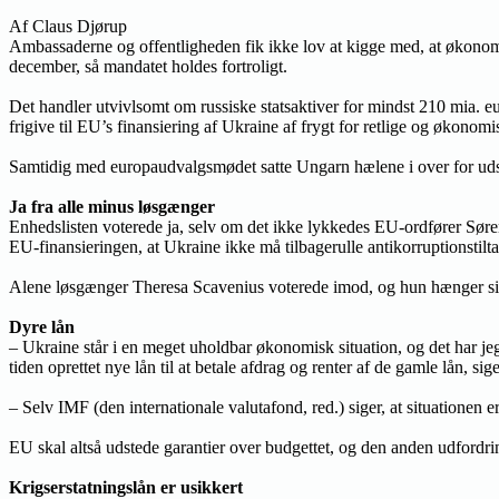
Af Claus Djørup
Ambassaderne og offentligheden fik ikke lov at kigge med, at økonomi
december, så mandatet holdes fortroligt.
Det handler utvivlsomt om russiske statsaktiver for mindst 210 mia. eu
frigive til EU’s finansiering af Ukraine af frygt for retlige og økon
Samtidig med europaudvalgsmødet satte Ungarn hælene i over for uds
Ja fra alle minus løsgænger
Enhedslisten voterede ja, selv om det ikke lykkedes EU-ordfører Søren
EU-finansieringen, at Ukraine ikke må tilbagerulle antikorruptionstilta
Alene løsgænger Theresa Scavenius voterede imod, og hun hænger sit 
Dyre lån
– Ukraine står i en meget uholdbar økonomisk situation, og det har jeg
tiden oprettet nye lån til at betale afdrag og renter af de gamle lån, si
– Selv IMF (den internationale valutafond, red.) siger, at situationen 
EU skal altså udstede garantier over budgettet, og den anden udfordrin
Krigserstatningslån er usikkert