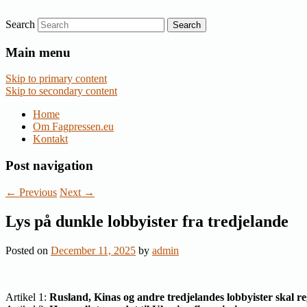
Search
Nyheder om dansk EU-politik
Fagpressen.eu
Main menu
Skip to primary content
Skip to secondary content
Home
Om Fagpressen.eu
Kontakt
Post navigation
←
Previous
Next
→
Lys på dunkle lobbyister fra tredjelande
Posted on
December 11, 2025
by
admin
Artikel 1:
Rusland, Kinas og andre tredjelandes lobbyister skal re