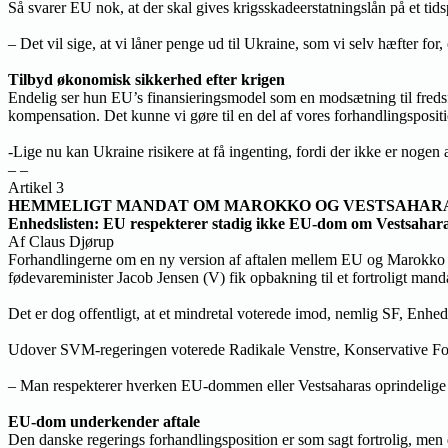
Så svarer EU nok, at der skal gives krigsskadeerstatningslån på et tid
– Det vil sige, at vi låner penge ud til Ukraine, som vi selv hæfter fo
Tilbyd økonomisk sikkerhed efter krigen
Endelig ser hun EU’s finansieringsmodel som en modsætning til fredsf
kompensation. Det kunne vi gøre til en del af vores forhandlingspositi
-Lige nu kan Ukraine risikere at få ingenting, fordi der ikke er nogen 
– –
Artikel 3
HEMMELIGT MANDAT OM MAROKKO OG VESTSAHAR
Enhedslisten: EU respekterer stadig ikke EU-dom om Vestsahar
Af Claus Djørup
Forhandlingerne om en ny version af aftalen mellem EU og Marokko om
fødevareminister Jacob Jensen (V) fik opbakning til et fortroligt mand
Det er dog offentligt, at et mindretal voterede imod, nemlig SF, Enh
Udover SVM-regeringen voterede Radikale Venstre, Konservative Folke
– Man respekterer hverken EU-dommen eller Vestsaharas oprindelige 
EU-dom underkender aftale
Den danske regerings forhandlingsposition er som sagt fortrolig, me