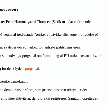
landbrugere
inister Peter Hummelgaard Thomsen (S) fik mandat vedrørende
på vegne af tredjelande ”ønsker at påvirke eller søge indflydelse på
 så det er der et marked for, anførte justitsministeren.
en som udvalgsspørgsmål om fortolkning af EU-traktatens art. 114 om
ng for den? lyder
spørgsmålet
.
opæiske demokrati”.
den demokratiske sfære, som justitsministeren udtrykker det.
ovlige aktiviteter, der blot skal registreres. Samtidig oprettes et