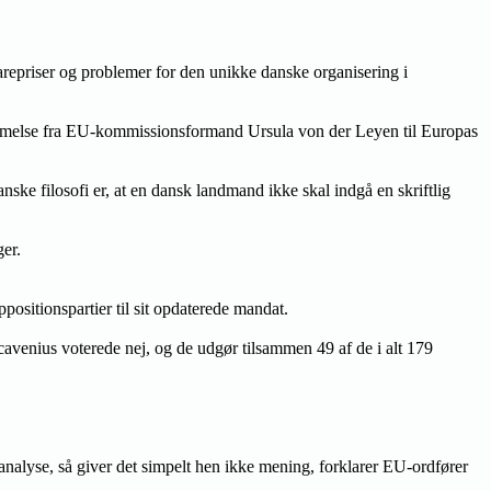
epriser og problemer for den unikke danske organisering i
rømmelse fra EU-kommissionsformand Ursula von der Leyen til Europas
ke filosofi er, at en dansk landmand ikke skal indgå en skriftlig
er.
ositionspartier til sit opdaterede mandat.
venius voterede nej, og de udgør tilsammen 49 af de i alt 179
analyse, så giver det simpelt hen ikke mening, forklarer EU-ordfører