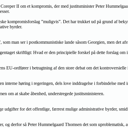
reper II om et kompromis, der med justitsminister Peter Hummelgaard T
esser.
anske kompromisforslag ”muligvis”. Det har trukket ud på grund af bekymr
ative byrder.
er”, som man ser i postkommunistiske lande såsom Georgien, men det 
ntaget skriftligt: Hvad er den principielle forskel på dette forslag om 
tens EU-ordfører i betragtning af den store debat om det kontroversiell
l den interne høring i regeringen, dels love inddragelse i forbindelse me
, men om at skabe åbenhed, understregede justitsministeren.
udgifter for det offentlige, færrest mulige administrative byrder, smidi
r, og derfor så Peter Hummelgaard Thomsen det som uproblematisk, at r