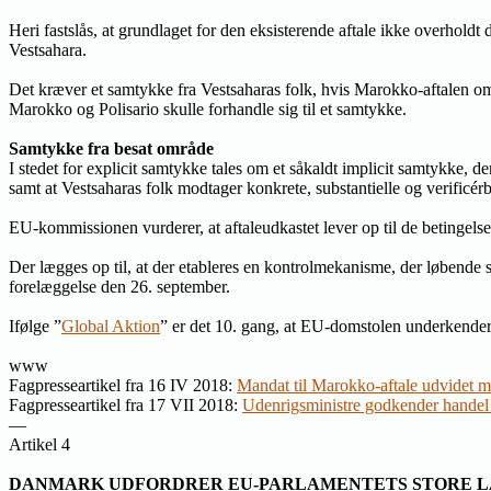
Heri fastslås, at grundlaget for den eksisterende aftale ikke overhold
Vestsahara.
Det kræver et samtykke fra Vestsaharas folk, hvis Marokko-aftalen omf
Marokko og Polisario skulle forhandle sig til et samtykke.
Samtykke fra besat område
I stedet for explicit samtykke tales om et såkaldt implicit samtykke, d
samt at Vestsaharas folk modtager konkrete, substantielle og verificér
EU-kommissionen vurderer, at aftaleudkastet lever op til de betingels
Der lægges op til, at der etableres en kontrolmekanisme, der løbende 
forelæggelse den 26. september.
Ifølge ”
Global Aktion
” er det 10. gang, at EU-domstolen underkend
www
Fagpresseartikel fra 16 IV 2018:
Mandat til Marokko-aftale udvidet 
Fagpresseartikel fra 17 VII 2018:
Udenrigsministre godkender handel
—
Artikel 4
DANMARK UDFORDRER EU-PARLAMENTETS STORE 