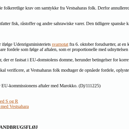
t de folkeretlige krav om samtykke fra Vestsaharas folk. Derfor annulle
atter fisk, råstoffer og andre sahrawiske varer. Den tidligere spanske 
er ifølge Udenrigsministeriets
svarnotat
fra 6. oktober forudsætter, at en
bare fordele som følge af aftalen, som er proportionelle med udnyttelsen
er, der er fastsat i EU-domstolens domme, herunder betingelser for korr
skal verificere, at Vestsaharas folk modtager de opnåede fordele, oplyst
er EU-kommissionens aftaler med Marokko. (Dj/111225)
med S og R
 med Vestsahara
LANDBRUGSFLØJ