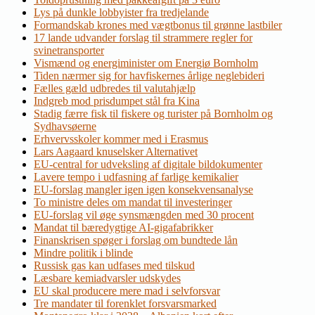
Lys på dunkle lobbyister fra tredjelande
Formandskab krones med vægtbonus til grønne lastbiler
17 lande udvander forslag til strammere regler for
svinetransporter
Vismænd og energiminister om Energiø Bornholm
Tiden nærmer sig for havfiskernes årlige neglebideri
Fælles gæld udbredes til valutahjælp
Indgreb mod prisdumpet stål fra Kina
Stadig færre fisk til fiskere og turister på Bornholm og
Sydhavsøerne
Erhvervsskoler kommer med i Erasmus
Lars Aagaard knuselsker Alternativet
EU-central for udveksling af digitale bildokumenter
Lavere tempo i udfasning af farlige kemikalier
EU-forslag mangler igen igen konsekvensanalyse
To ministre deles om mandat til investeringer
EU-forslag vil øge synsmængden med 30 procent
Mandat til bæredygtige AI-gigafabrikker
Finanskrisen spøger i forslag om bundtede lån
Mindre politik i blinde
Russisk gas kan udfases med tilskud
Læsbare kemiadvarsler udskydes
EU skal producere mere mad i selvforsvar
Tre mandater til forenklet forsvarsmarked