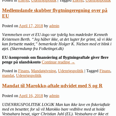
Posted in
Energi
,
Udenrigspolitik
|
Tagged
Energi
,
Udenrigspolitik
Medlemslande skubber flygtningeregning over på
EU
Posted on
April 17, 2018
by
admin
Væmmelsen over et EU-logo var tydelig hos mødeleder Kenneth
Kristensen Berth. “Jeg håber ikke, at det lugter for grimt, så vi ikke
kan fortsætte mødet,” bemærkede Holger K. Nielsen med et blink i
øjet. (Skærmdump fra Folketinget.dk)
EU-kompromis om finansiering af flygtningeaftale giver flere
penge på ulandskonto
Continue reading
→
Posted in
Finans
,
Mandatgivning
,
Udenrigspolitik
|
Tagged
Finans
,
mandat
,
Udenrigspolitik
Mandat til Marokko-aftale udvidet med S og R
Posted on
April 16, 2018
by
admin
UDENRIGSPOLITISK LOGIK Man kan ikke lave en fiskeriaftale
med en besætter, for så vil Marokko bare vedblive med at holde
Vestsahara besat, siger Christian Juhl (EL). Vestsahara er ikke et