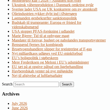
Montenegro klar i 2028 – Albanien kort efter
Ukrainsk våbenproduktion i Danmark omkring nytår
Sverige lader USA og UK konkurrere om ny atomkraft
Olieindustrien rykker dybt ind i Østersøen
Lagmanden genbekræfter sanktionspolitik
Budskab til trumpramte: Europa er fristed for
videnskabsmænd
USA stopper PFAS-forskning i udlandet
Marie Bjerre: Tid til at opbygge magt
Mandater til forsvar, budget og nabolandes transportsystemer
Benspænd fjernes for kombigods
Brugtvognshandlere slipper for registrering af F-gas
Nyt milliardkaos udløses ved EU-minkforbud
EU’s boligpolitik i støbeskeen
Mere Frederiksen og Meloni i EU’s udsmidninger
EU tæt på at opgive påbud om ligebehandling
Havberedskab venter på nye miljøskibe
Nej til afgivelse af luftfartsaftaler
Search
Archives
July 2026
June 2026