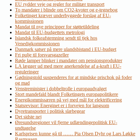
EU rydder veje og regler for militær transport
To mandater i blinde om CO2-kvoter og e-tegnebog
Folketinget kræver underbyggede forslag af EU-
kommissionen
Mandat til nye principper for støttetildeling
Mandat til EU-budgettets metrologi
Islandsk folkeafstemning sendt til tjek hos
Venedigkommissionen
Danmark satser på mere ulandsbistand i EU-budget
Fri pulje til forsvarsgazeller
Røde lamper blinker i mandater om pensionsprodukter
LA lægger ud med mere anerkendelse af a-kraft i EU-
reguleringer
Gødningstold suspenderes for at mindske prischok på foder
og mad
Venstreminister i dobbeltrolle i europaudvalget
Stort mandefald blandt Folketingets europapolitikere
Energikommissæren på vej med mål for elektrificering
Statsrevisor: Energinet er i forvejen for langsom
Dyretransporter i politisk slæbegear
Det sidste nej
Øresundsregioner vil fjerne udlændingepolitisk EU-
undtagelse
Karlsprisen kunne gå til …… Pia Olsen Dyhr og Lars Løkke
Rasmussen