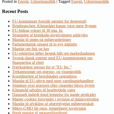
Posted in
Energi
,
Udenrigspolitik
|
Tagged
Energi
,
Udenrigspolitik
Recent Posts
EU-kommissær foreslår agentur for demografi
Brintbranchen: Klimarådet kunne være mere flygrøn
EU-bidrag vokser til 30 mia. kr.
Stramning af kemikalie-lovgivningen udskydes
Mandat til strøm på miljøvurderinger
Parlamentarisk opsang til to nye ministre
Mandat om fisk og hav
EU-erklæring løfter færøsk håb om markedsadgang
Svensk-dansk entente mod EU-kommissionen om
finansiering af elnet
Iværksættere presser for et ”EU Inc.”
Trekantsopgør om grænse- og visumpolitik
Koordinering af beredskaber opgraderes
Mandat til EU-tilsyn med store værdipapirhandlere
Smutture over grænsen efter cigaretter bliver dyrere
Klimatold udvides til bearbejdede varer
Danmark indædt imod lempelse for gamle pesticider
Mange cookies forsvinder i revision af datalovgivning
Mandat til afvikling af ubæredygtigt miljøregnskab
Mikro-GMO får egen, lempeligere lovgivning
Bredt mandat til megamilliardfond