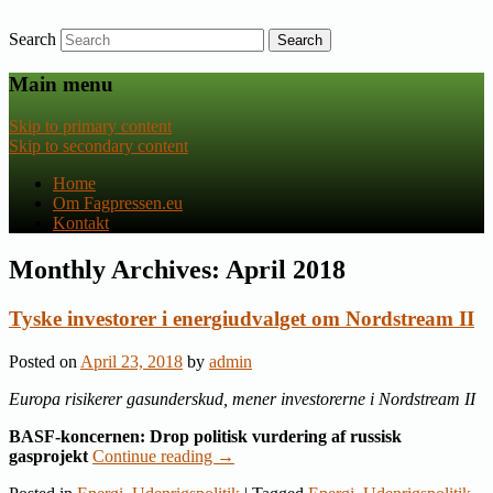
Search
Nyheder om dansk EU-politik
Fagpressen.eu
Main menu
Skip to primary content
Skip to secondary content
Home
Om Fagpressen.eu
Kontakt
Monthly Archives:
April 2018
Tyske investorer i energiudvalget om Nordstream II
Posted on
April 23, 2018
by
admin
Europa risikerer gasunderskud, mener investorerne i Nordstream II
BASF-koncernen: Drop politisk vurdering af russisk
gasprojekt
Continue reading
→