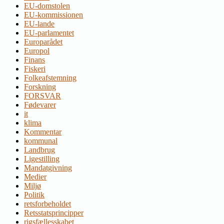
EU-domstolen
EU-kommissionen
EU-lande
EU-parlamentet
Europarådet
Europol
Finans
Fiskeri
Folkeafstemning
Forskning
FORSVAR
Fødevarer
it
klima
Kommentar
kommunal
Landbrug
Ligestilling
Mandatgivning
Medier
Miljø
Politik
retsforbeholdet
Retsstatsprincipper
rigsfællesskabet