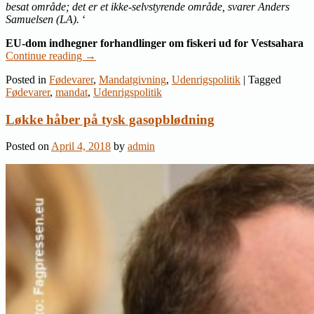
besat område; det er et ikke-selvstyrende område, svarer Anders
Samuelsen (LA).
‘
EU-dom indhegner forhandlinger om fiskeri ud for Vestsahara
Continue reading
→
Posted in
Fødevarer
,
Mandatgivning
,
Udenrigspolitik
|
Tagged
Fødevarer
,
mandat
,
Udenrigspolitik
Løkke håber på tysk gasopblødning
Posted on
April 4, 2018
by
admin