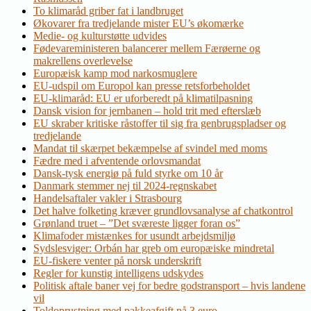
To klimaråd griber fat i landbruget
Økovarer fra tredjelande mister EU’s økomærke
Medie- og kulturstøtte udvides
Fødevareministeren balancerer mellem Færøerne og
makrellens overlevelse
Europæisk kamp mod narkosmuglere
EU-udspil om Europol kan presse retsforbeholdet
EU-klimaråd: EU er uforberedt på klimatilpasning
Dansk vision for jernbanen – hold trit med efterslæb
EU skraber kritiske råstoffer til sig fra genbrugspladser og
tredjelande
Mandat til skærpet bekæmpelse af svindel med moms
Fædre med i afventende orlovsmandat
Dansk-tysk energiø på fuld styrke om 10 år
Danmark stemmer nej til 2024-regnskabet
Handelsaftaler vakler i Strasbourg
Det halve folketing kræver grundlovsanalyse af chatkontrol
Grønland truet – ”Det sværeste ligger foran os”
Klimafoder mistænkes for usundt arbejdsmiljø
Sydslesviger: Orbán har greb om europæiske mindretal
EU-fiskere venter på norsk underskrift
Regler for kunstig intelligens udskydes
Politisk aftale baner vej for bedre godstransport – hvis landene
vil
Toldoprustning med pakkeafgift på 3 euro