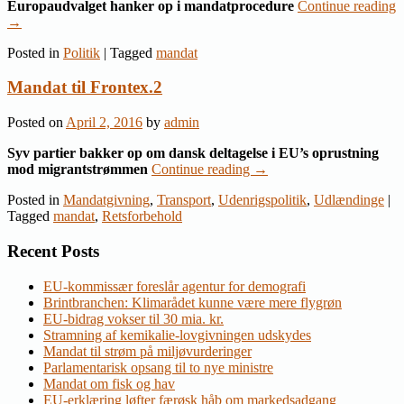
Europaudvalget hanker op i mandatprocedure
Continue reading
→
Posted in
Politik
|
Tagged
mandat
Mandat til Frontex.2
Posted on
April 2, 2016
by
admin
Syv partier bakker op om dansk deltagelse i EU’s oprustning
mod migrantstrømmen
Continue reading
→
Posted in
Mandatgivning
,
Transport
,
Udenrigspolitik
,
Udlændinge
|
Tagged
mandat
,
Retsforbehold
Recent Posts
EU-kommissær foreslår agentur for demografi
Brintbranchen: Klimarådet kunne være mere flygrøn
EU-bidrag vokser til 30 mia. kr.
Stramning af kemikalie-lovgivningen udskydes
Mandat til strøm på miljøvurderinger
Parlamentarisk opsang til to nye ministre
Mandat om fisk og hav
EU-erklæring løfter færøsk håb om markedsadgang