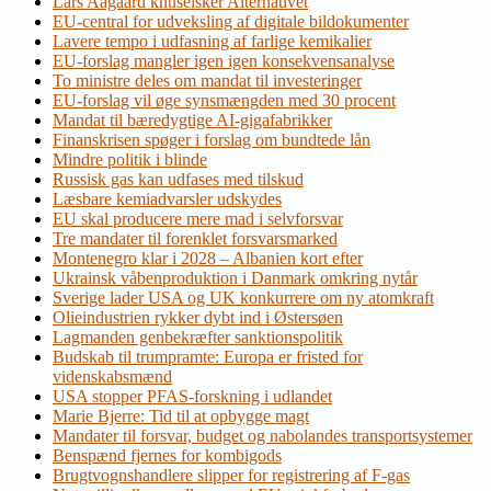
Lars Aagaard knuselsker Alternativet
EU-central for udveksling af digitale bildokumenter
Lavere tempo i udfasning af farlige kemikalier
EU-forslag mangler igen igen konsekvensanalyse
To ministre deles om mandat til investeringer
EU-forslag vil øge synsmængden med 30 procent
Mandat til bæredygtige AI-gigafabrikker
Finanskrisen spøger i forslag om bundtede lån
Mindre politik i blinde
Russisk gas kan udfases med tilskud
Læsbare kemiadvarsler udskydes
EU skal producere mere mad i selvforsvar
Tre mandater til forenklet forsvarsmarked
Montenegro klar i 2028 – Albanien kort efter
Ukrainsk våbenproduktion i Danmark omkring nytår
Sverige lader USA og UK konkurrere om ny atomkraft
Olieindustrien rykker dybt ind i Østersøen
Lagmanden genbekræfter sanktionspolitik
Budskab til trumpramte: Europa er fristed for
videnskabsmænd
USA stopper PFAS-forskning i udlandet
Marie Bjerre: Tid til at opbygge magt
Mandater til forsvar, budget og nabolandes transportsystemer
Benspænd fjernes for kombigods
Brugtvognshandlere slipper for registrering af F-gas