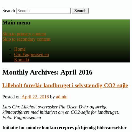
Search
Nyheder om dansk EU-politik
Fagpressen.eu
Main menu
Skip to primary content
Skip to secondary content
Home
Om Fagpressen.eu
Kontakt
Monthly Archives:
April 2016
Lilleholt foreslår landbruget i selvstændig CO2-søjle
Posted on
April 22, 2016
by
admin
Lars Chr. Lilleholt overrasker Pia Olsen Dyhr og øvrige
klimaordførere med initiativet om en CO2-søjle for landbruget.
Foto: Fagpressen.eu
Initiativ for mindre konkurrecepres på hjemlig fødevaresektor