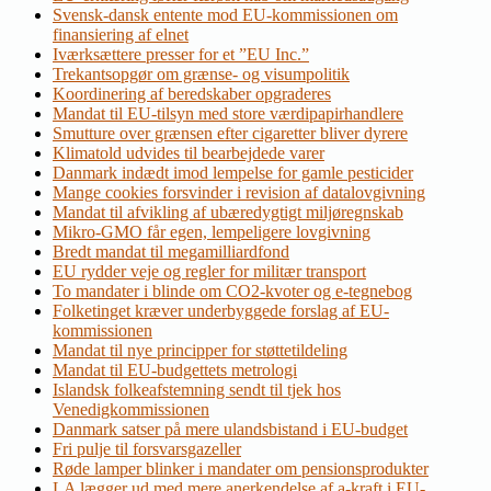
Svensk-dansk entente mod EU-kommissionen om
finansiering af elnet
Iværksættere presser for et ”EU Inc.”
Trekantsopgør om grænse- og visumpolitik
Koordinering af beredskaber opgraderes
Mandat til EU-tilsyn med store værdipapirhandlere
Smutture over grænsen efter cigaretter bliver dyrere
Klimatold udvides til bearbejdede varer
Danmark indædt imod lempelse for gamle pesticider
Mange cookies forsvinder i revision af datalovgivning
Mandat til afvikling af ubæredygtigt miljøregnskab
Mikro-GMO får egen, lempeligere lovgivning
Bredt mandat til megamilliardfond
EU rydder veje og regler for militær transport
To mandater i blinde om CO2-kvoter og e-tegnebog
Folketinget kræver underbyggede forslag af EU-
kommissionen
Mandat til nye principper for støttetildeling
Mandat til EU-budgettets metrologi
Islandsk folkeafstemning sendt til tjek hos
Venedigkommissionen
Danmark satser på mere ulandsbistand i EU-budget
Fri pulje til forsvarsgazeller
Røde lamper blinker i mandater om pensionsprodukter
LA lægger ud med mere anerkendelse af a-kraft i EU-