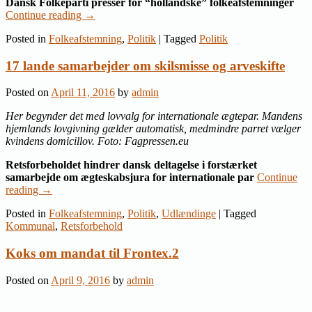
Dansk Folkeparti presser for “hollandske” folkeafstemninger
Continue reading
→
Posted in
Folkeafstemning
,
Politik
|
Tagged
Politik
17 lande samarbejder om skilsmisse og arveskifte
Posted on
April 11, 2016
by
admin
Her begynder det med lovvalg for internationale ægtepar. Mandens
hjemlands lovgivning gælder automatisk, medmindre parret vælger
kvindens domicillov. Foto: Fagpressen.eu
Retsforbeholdet hindrer dansk deltagelse i forstærket
samarbejde om ægteskabsjura for internationale par
Continue
reading
→
Posted in
Folkeafstemning
,
Politik
,
Udlændinge
|
Tagged
Kommunal
,
Retsforbehold
Koks om mandat til Frontex.2
Posted on
April 9, 2016
by
admin