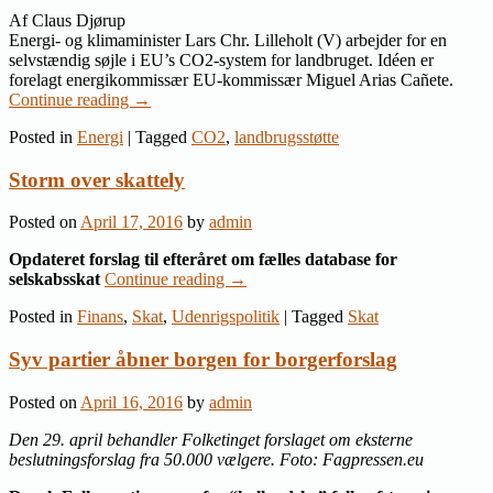
Af Claus Djørup
Energi- og klimaminister Lars Chr. Lilleholt (V) arbejder for en
selvstændig søjle i EU’s CO2-system for landbruget. Idéen er
forelagt energikommissær EU-kommissær Miguel Arias Cañete.
Continue reading
→
Posted in
Energi
|
Tagged
CO2
,
landbrugsstøtte
Storm over skattely
Posted on
April 17, 2016
by
admin
Opdateret forslag til efteråret om fælles database for
selskabsskat
Continue reading
→
Posted in
Finans
,
Skat
,
Udenrigspolitik
|
Tagged
Skat
Syv partier åbner borgen for borgerforslag
Posted on
April 16, 2016
by
admin
Den 29. april behandler Folketinget forslaget om eksterne
beslutningsforslag fra 50.000 vælgere. Foto: Fagpressen.eu