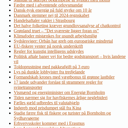
Fædre med i afventende orlovsmandat
Dansk-tysk energiø på fuld styrke om 10 år
Danmark stemmer nej til 2024-regnskabet
Handelsaftaler vakler i Strasbourg
Det halve folketing kræver grundlovsanalyse af chatkontrol
Grønland truet – ”Det sværeste ligger foran os”
Klimafoder mistænkes for usundt arbejdsmiljø
Sydslesviger: Orbán har greb om europæiske mindretal
EU-fiskere venter på norsk underskrift
Regler for kunstig intelligens udskydes
Politisk aftale baner vej for bedre godstransport – hvis landene
vil
Toldoprustning med pakkeafgift på 3 euro
Lys på dunkle lobbyister fra tredjelande
Formandskab krones med vægtbonus til grønne lastbiler
17 lande udvander forslag til strammere regler for
svinetransporter
Vismænd og energiminister om Energiø Bornholm
Tiden nærmer sig for havfiskernes årlige neglebideri
Fælles gæld udbredes til valutahjælp
Indgreb mod prisdumpet stål fra Kina
Stadig færre fisk til fiskere og turister på Bornholm og
Sydhavsøerne
Erhvervsskoler kommer med i Erasmus