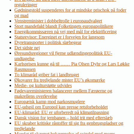
reguleringer
Gødningstold suspenderes for at mindske prischok på foder
og mad
Venstreminister i dobbeltrolle i europaudvalget
Stort mandefald blandt Folketingets europapolitikere
Energikommissæren på vej med mål for elektrificering
Statsrevisor: Energinet er i forvejen for langsom
Dyretransporter i politisk slæbegear
Det sidste nej
Øresundsregioner vil fjerne udlændingepolitisk EU-
undtagelse
Karlsprisen kunne gå til …… Pia Olsen Dyhr og Lars Løkke
Rasmussen
To klimaråd griber fat i landbruget
Økovarer fra tredjelande mister EU’s økomærke
Medie- og kulturstøtte udvides
Fødevareministeren balancerer mellem Færøerne og
makrellens overlevelse
Europæisk kamp mod narkosmuglere
EU-udspil om Europol kan presse retsforbeholdet
EU-klimaråd: EU er uforberedt på klimatilpasning
Dansk vision for jernbanen – hold trit med efterslæb
EU skraber kritiske råstoffer til sig fra genbrugspladser og
tredjelande
Mandat til skærpet bekæmpelse af svindel med moms