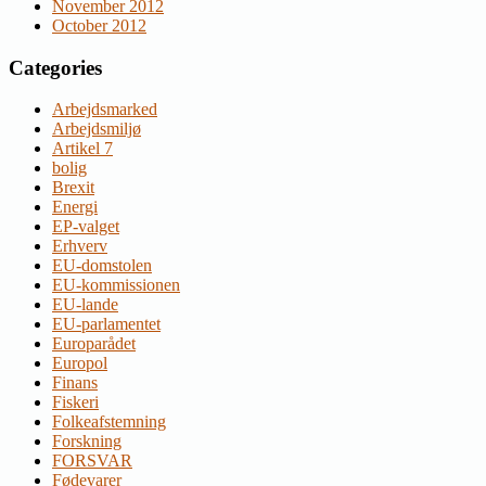
November 2012
October 2012
Categories
Arbejdsmarked
Arbejdsmiljø
Artikel 7
bolig
Brexit
Energi
EP-valget
Erhverv
EU-domstolen
EU-kommissionen
EU-lande
EU-parlamentet
Europarådet
Europol
Finans
Fiskeri
Folkeafstemning
Forskning
FORSVAR
Fødevarer