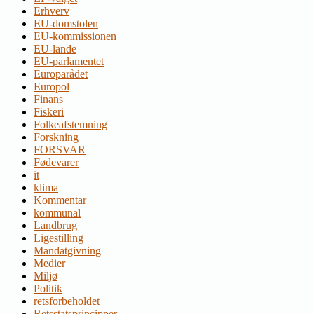
Erhverv
EU-domstolen
EU-kommissionen
EU-lande
EU-parlamentet
Europarådet
Europol
Finans
Fiskeri
Folkeafstemning
Forskning
FORSVAR
Fødevarer
it
klima
Kommentar
kommunal
Landbrug
Ligestilling
Mandatgivning
Medier
Miljø
Politik
retsforbeholdet
Retsstatsprincipper