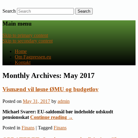
Search
Nyheder om dansk EU-politik
Fagpressen.eu
Main menu
Skip to primary content
Skip to secondary content
Home
Om Fagpressen.eu
Kontakt
Monthly Archives:
May 2017
Vismænd vil løsne ØMU og budgetlov
Posted on
May 31, 2017
by
admin
Michael Svarer: EU-saldomål bør indeholde udskudt
pensionsskat
Continue reading
→
Posted in
Finans
|
Tagged
Finans