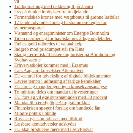
vil
Toldoprustning med pakkeafgift på 3 euro
Lys på dunkle lobbyister fra tredjelande
Formandskab krones med vægtbonus til grønne lastbiler
17 lande udvander forslag til strammere regler for
svinetransporter
Vismænd og energiminister om Energiø Bornholm
Tiden nærmer sig for havfiskernes årlige neglebideri
Fælles gæld udbredes til valutahjælp
Indgreb mod prisdumpet stål fra Kina
Stadig færre fisk til fiskere og turister på Bornholm og
Sydhavsøerne
Erhvervsskoler kommer med i Erasmus
Lars Aagaard knuselsker Alternativet
EU-central for udveksling af digitale bildokumenter
Lavere tempo i udfasning af farlige kemikalier
EU-forslag mangler igen igen konsekvensanalyse
To ministre deles om mandat til investeringer
EU-forslag vil øge synsmængden med 30 procent
Mandat til bæredygtige AI-gigafabrikker
Finanskrisen spøger i forslag om bundtede lån
Mindre politik i blinde
Russisk gas kan udfases med tilskud
Læsbare kemiadvarsler udskydes
EU skal producere mere mad i selvforsvar