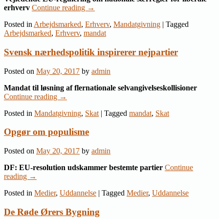
erhverv
Continue reading
→
Posted in
Arbejdsmarked
,
Erhverv
,
Mandatgivning
|
Tagged
Arbejdsmarked
,
Erhverv
,
mandat
Svensk nærhedspolitik inspirerer nejpartier
Posted on
May 20, 2017
by
admin
Mandat til løsning af flernationale selvangivelseskollisioner
Continue reading
→
Posted in
Mandatgivning
,
Skat
|
Tagged
mandat
,
Skat
Opgør om populisme
Posted on
May 20, 2017
by
admin
DF: EU-resolution udskammer bestemte partier
Continue
reading
→
Posted in
Medier
,
Uddannelse
|
Tagged
Medier
,
Uddannelse
De Røde Ørers Bygning