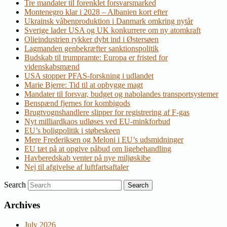
Tre mandater til forenklet forsvarsmarked
Montenegro klar i 2028 – Albanien kort efter
Ukrainsk våbenproduktion i Danmark omkring nytår
Sverige lader USA og UK konkurrere om ny atomkraft
Olieindustrien rykker dybt ind i Østersøen
Lagmanden genbekræfter sanktionspolitik
Budskab til trumpramte: Europa er fristed for
videnskabsmænd
USA stopper PFAS-forskning i udlandet
Marie Bjerre: Tid til at opbygge magt
Mandater til forsvar, budget og nabolandes transportsystemer
Benspænd fjernes for kombigods
Brugtvognshandlere slipper for registrering af F-gas
Nyt milliardkaos udløses ved EU-minkforbud
EU’s boligpolitik i støbeskeen
Mere Frederiksen og Meloni i EU’s udsmidninger
EU tæt på at opgive påbud om ligebehandling
Havberedskab venter på nye miljøskibe
Nej til afgivelse af luftfartsaftaler
Search
Archives
July 2026