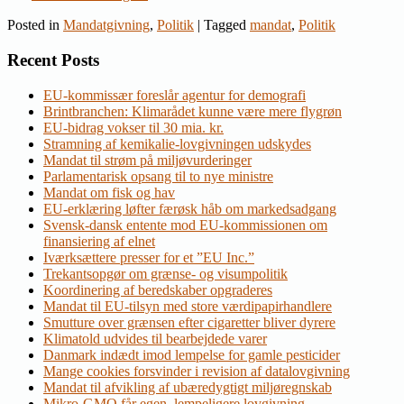
Posted in
Mandatgivning
,
Politik
|
Tagged
mandat
,
Politik
Recent Posts
EU-kommissær foreslår agentur for demografi
Brintbranchen: Klimarådet kunne være mere flygrøn
EU-bidrag vokser til 30 mia. kr.
Stramning af kemikalie-lovgivningen udskydes
Mandat til strøm på miljøvurderinger
Parlamentarisk opsang til to nye ministre
Mandat om fisk og hav
EU-erklæring løfter færøsk håb om markedsadgang
Svensk-dansk entente mod EU-kommissionen om
finansiering af elnet
Iværksættere presser for et ”EU Inc.”
Trekantsopgør om grænse- og visumpolitik
Koordinering af beredskaber opgraderes
Mandat til EU-tilsyn med store værdipapirhandlere
Smutture over grænsen efter cigaretter bliver dyrere
Klimatold udvides til bearbejdede varer
Danmark indædt imod lempelse for gamle pesticider
Mange cookies forsvinder i revision af datalovgivning
Mandat til afvikling af ubæredygtigt miljøregnskab
Mikro-GMO får egen, lempeligere lovgivning