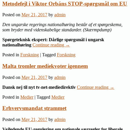
Metodefejl i Viktor Orbáns STOP-spørgsmål om EU
Posted on
May 21, 2017
by
admin
Den ungarske regerings nationalhøring består af et spørgeskema,
som bryder med videnskabelige standarder. (Skærmpdump)
Spørgeteknisk ekspert: Dårlige spørgsmål i ungarsk
nationalhøring
Continue reading
→
Posted in
Forskning
|
Tagged
Forskning
Malta tromler mediekvoter igennem
Posted on
May 21, 2017
by
admin
Dansk nej til nyt tv-net-mediedirektiv
Continue reading
→
Posted in
Medier
|
Tagged
Medier
Erhvervsmandat strammet
Posted on
May 21, 2017
by
admin
Vejledende EU-regulering om nationale særregler for liberale