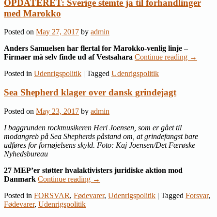
OPDATERET: Sverige stemte ja til forhandlinger
med Marokko
Posted on
May 27, 2017
by
admin
Anders Samuelsen har flertal for Marokko-venlig linje –
Firmaer må selv finde ud af Vestsahara
Continue reading
→
Posted in
Udenrigspolitik
|
Tagged
Udenrigspolitik
Sea Shepherd klager over dansk grindejagt
Posted on
May 23, 2017
by
admin
I baggrunden rockmusikeren Heri Joensen, som er gået til
modangreb på Sea Shepherds påstand om, at grindefangst bare
udføres for fornøjelsens skyld. Foto: Kaj Joensen/Det Færøske
Nyhedsbureau
27 MEP’er støtter hvalaktivisters juridiske aktion mod
Danmark
Continue reading
→
Posted in
FORSVAR
,
Fødevarer
,
Udenrigspolitik
|
Tagged
Forsvar
,
Fødevarer
,
Udenrigspolitik