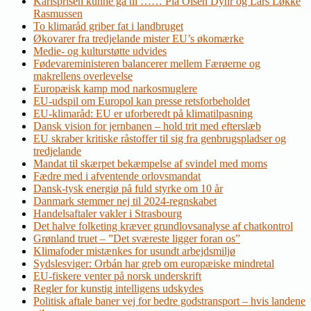
Karlsprisen kunne gå til …… Pia Olsen Dyhr og Lars Løkke
Rasmussen
To klimaråd griber fat i landbruget
Økovarer fra tredjelande mister EU’s økomærke
Medie- og kulturstøtte udvides
Fødevareministeren balancerer mellem Færøerne og
makrellens overlevelse
Europæisk kamp mod narkosmuglere
EU-udspil om Europol kan presse retsforbeholdet
EU-klimaråd: EU er uforberedt på klimatilpasning
Dansk vision for jernbanen – hold trit med efterslæb
EU skraber kritiske råstoffer til sig fra genbrugspladser og
tredjelande
Mandat til skærpet bekæmpelse af svindel med moms
Fædre med i afventende orlovsmandat
Dansk-tysk energiø på fuld styrke om 10 år
Danmark stemmer nej til 2024-regnskabet
Handelsaftaler vakler i Strasbourg
Det halve folketing kræver grundlovsanalyse af chatkontrol
Grønland truet – ”Det sværeste ligger foran os”
Klimafoder mistænkes for usundt arbejdsmiljø
Sydslesviger: Orbán har greb om europæiske mindretal
EU-fiskere venter på norsk underskrift
Regler for kunstig intelligens udskydes
Politisk aftale baner vej for bedre godstransport – hvis landene