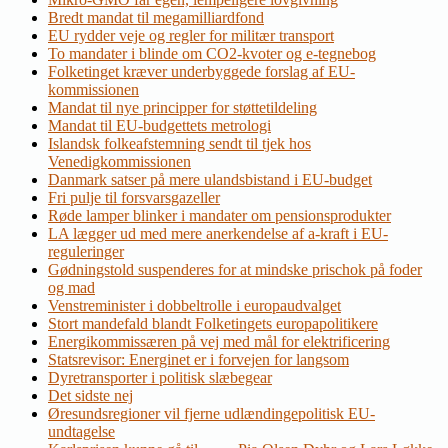
Bredt mandat til megamilliardfond
EU rydder veje og regler for militær transport
To mandater i blinde om CO2-kvoter og e-tegnebog
Folketinget kræver underbyggede forslag af EU-
kommissionen
Mandat til nye principper for støttetildeling
Mandat til EU-budgettets metrologi
Islandsk folkeafstemning sendt til tjek hos
Venedigkommissionen
Danmark satser på mere ulandsbistand i EU-budget
Fri pulje til forsvarsgazeller
Røde lamper blinker i mandater om pensionsprodukter
LA lægger ud med mere anerkendelse af a-kraft i EU-
reguleringer
Gødningstold suspenderes for at mindske prischok på foder
og mad
Venstreminister i dobbeltrolle i europaudvalget
Stort mandefald blandt Folketingets europapolitikere
Energikommissæren på vej med mål for elektrificering
Statsrevisor: Energinet er i forvejen for langsom
Dyretransporter i politisk slæbegear
Det sidste nej
Øresundsregioner vil fjerne udlændingepolitisk EU-
undtagelse