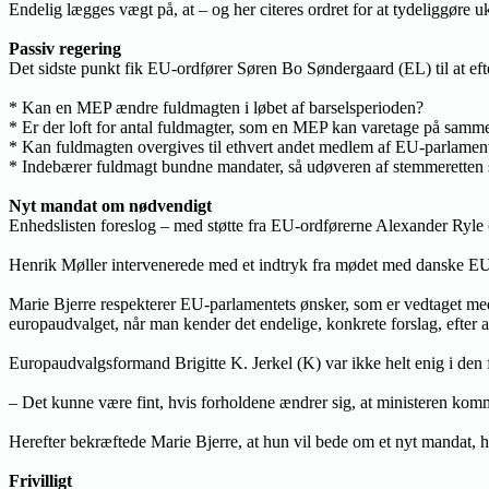
Endelig lægges vægt på, at – og her citeres ordret for at tydeliggør
Passiv regering
Det sidste punkt fik EU-ordfører Søren Bo Søndergaard (EL) til at eft
* Kan en MEP ændre fuldmagten i løbet af barselsperioden?
* Er der loft for antal fuldmagter, som en MEP kan varetage på samme
* Kan fuldmagten overgives til ethvert andet medlem af EU-parlamentet
* Indebærer fuldmagt bundne mandater, så udøveren af stemmeretten
Nyt mandat om nødvendigt
Enhedslisten foreslog – med støtte fra EU-ordførerne Alexander Ryle (
Henrik Møller intervenerede med et indtryk fra mødet med danske EU-p
Marie Bjerre respekterer EU-parlamentets ønsker, som er vedtaget med ”
europaudvalget, når man kender det endelige, konkrete forslag, efter 
Europaudvalgsformand Brigitte K. Jerkel (K) var ikke helt enig i den
– Det kunne være fint, hvis forholdene ændrer sig, at ministeren komm
Herefter bekræftede Marie Bjerre, at hun vil bede om et nyt mandat, 
Frivilligt