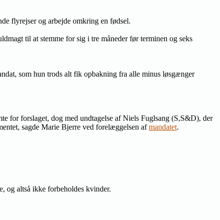
nde flyrejser og arbejde omkring en fødsel.
dmagt til at stemme for sig i tre måneder før terminen og seks
ndat, som hun trods alt fik opbakning fra alle minus løsgænger
te for forslaget, dog med undtagelse af Niels Fuglsang (S,S&D), der
amentet, sagde Marie Bjerre ved forelæggelsen af
mandatet
.
, og altså ikke forbeholdes kvinder.