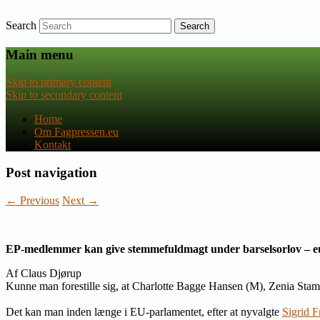
Search
Nyheder om dansk EU-politik
Fagpressen.eu
Main menu
Skip to primary content
Skip to secondary content
Home
Om Fagpressen.eu
Kontakt
Post navigation
←
Previous
Next
→
EP-medlemmer kan give stemmefuldmagt under barselsorlov – eu
Af Claus Djørup
Kunne man forestille sig, at Charlotte Bagge Hansen (M), Zenia Stam
Det kan man inden længe i EU-parlamentet, efter at nyvalgte
Sigrid 