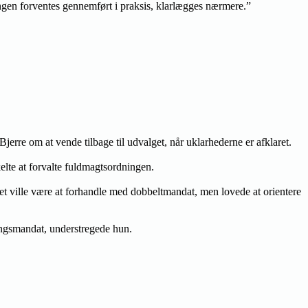
ngen forventes gennemført i praksis, klarlægges nærmere.”
erre om at vende tilbage til udvalget, når uklarhederne er afklaret.
lte at forvalte fuldmagtsordningen.
 det ville være at forhandle med dobbeltmandat, men lovede at orientere
lingsmandat, understregede hun.