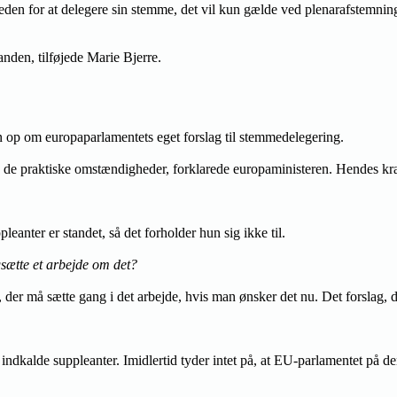
igheden for at delegere sin stemme, det vil kun gælde ved plenarafstemn
anden, tilføjede Marie Bjerre.
 op om europaparlamentets eget forslag til stemmedelegering.
 de praktiske omstændigheder, forklarede europaministeren. Hendes krav 
leanter er standet, så det forholder hun sig ikke til.
sætte et arbejde om det?
 der må sætte gang i det arbejde, hvis man ønsker det nu. Det forslag, der
ndkalde suppleanter. Imidlertid tyder intet på, at EU-parlamentet på d