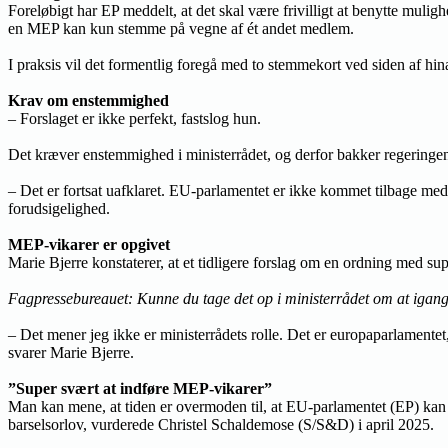
Foreløbigt har EP meddelt, at det skal være frivilligt at benytte mul
en MEP kan kun stemme på vegne af ét andet medlem.
I praksis vil det formentlig foregå med to stemmekort ved siden af hin
Krav om enstemmighed
– Forslaget er ikke perfekt, fastslog hun.
Det kræver enstemmighed i ministerrådet, og derfor bakker regeringen
– Det er fortsat uafklaret. EU-parlamentet er ikke kommet tilbage med
forudsigelighed.
MEP-vikarer er opgivet
Marie Bjerre konstaterer, at et tidligere forslag om en ordning med supp
Fagpressebureauet: Kunne du tage det op i ministerrådet om at igang
– Det mener jeg ikke er ministerrådets rolle. Det er europaparlamentet,
svarer Marie Bjerre.
”Super svært at indføre MEP-vikarer”
Man kan mene, at tiden er overmoden til, at EU-parlamentet (EP) kan i
barselsorlov, vurderede Christel Schaldemose (S/S&D) i april 2025.