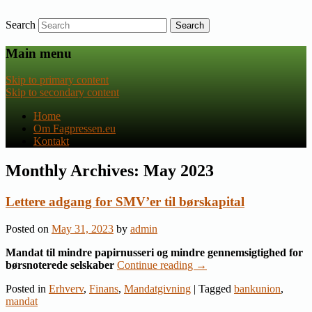
Search
Nyheder om dansk EU-politik
Fagpressen.eu
Main menu
Skip to primary content
Skip to secondary content
Home
Om Fagpressen.eu
Kontakt
Monthly Archives:
May 2023
Lettere adgang for SMV’er til børskapital
Posted on
May 31, 2023
by
admin
Mandat til mindre papirnusseri og mindre gennemsigtighed for
børsnoterede selskaber
Continue reading
→
Posted in
Erhverv
,
Finans
,
Mandatgivning
|
Tagged
bankunion
,
mandat