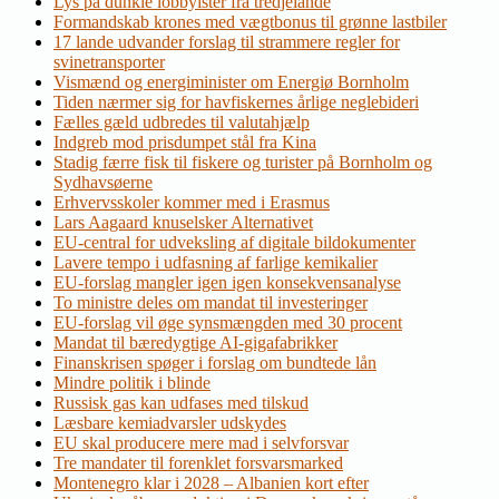
Lys på dunkle lobbyister fra tredjelande
Formandskab krones med vægtbonus til grønne lastbiler
17 lande udvander forslag til strammere regler for
svinetransporter
Vismænd og energiminister om Energiø Bornholm
Tiden nærmer sig for havfiskernes årlige neglebideri
Fælles gæld udbredes til valutahjælp
Indgreb mod prisdumpet stål fra Kina
Stadig færre fisk til fiskere og turister på Bornholm og
Sydhavsøerne
Erhvervsskoler kommer med i Erasmus
Lars Aagaard knuselsker Alternativet
EU-central for udveksling af digitale bildokumenter
Lavere tempo i udfasning af farlige kemikalier
EU-forslag mangler igen igen konsekvensanalyse
To ministre deles om mandat til investeringer
EU-forslag vil øge synsmængden med 30 procent
Mandat til bæredygtige AI-gigafabrikker
Finanskrisen spøger i forslag om bundtede lån
Mindre politik i blinde
Russisk gas kan udfases med tilskud
Læsbare kemiadvarsler udskydes
EU skal producere mere mad i selvforsvar
Tre mandater til forenklet forsvarsmarked
Montenegro klar i 2028 – Albanien kort efter