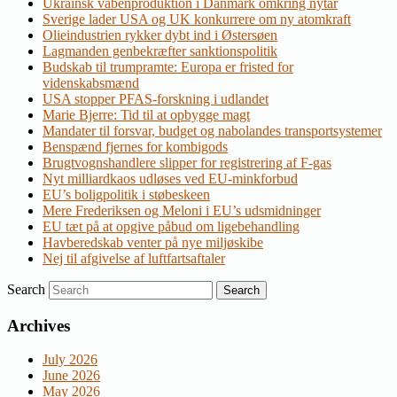
Ukrainsk våbenproduktion i Danmark omkring nytår
Sverige lader USA og UK konkurrere om ny atomkraft
Olieindustrien rykker dybt ind i Østersøen
Lagmanden genbekræfter sanktionspolitik
Budskab til trumpramte: Europa er fristed for
videnskabsmænd
USA stopper PFAS-forskning i udlandet
Marie Bjerre: Tid til at opbygge magt
Mandater til forsvar, budget og nabolandes transportsystemer
Benspænd fjernes for kombigods
Brugtvognshandlere slipper for registrering af F-gas
Nyt milliardkaos udløses ved EU-minkforbud
EU’s boligpolitik i støbeskeen
Mere Frederiksen og Meloni i EU’s udsmidninger
EU tæt på at opgive påbud om ligebehandling
Havberedskab venter på nye miljøskibe
Nej til afgivelse af luftfartsaftaler
Search
Archives
July 2026
June 2026
May 2026