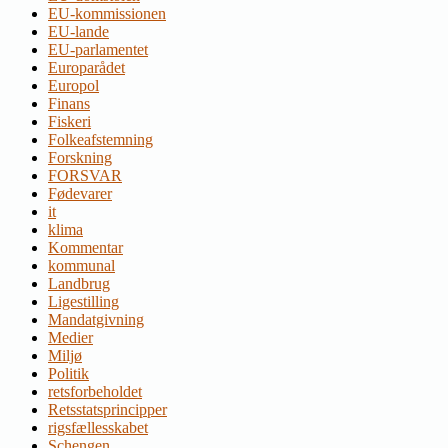
EU-kommissionen
EU-lande
EU-parlamentet
Europarådet
Europol
Finans
Fiskeri
Folkeafstemning
Forskning
FORSVAR
Fødevarer
it
klima
Kommentar
kommunal
Landbrug
Ligestilling
Mandatgivning
Medier
Miljø
Politik
retsforbeholdet
Retsstatsprincipper
rigsfællesskabet
Schengen