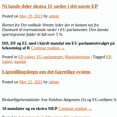
Ni lande deler ekstra 11 sæder i det næste EP
Posted on
May 29, 2023
by
admin
Bortset fra Det radikale Venstre lyder der et bastant nej fra
Danmark til tværnationale sæder i EU-parlamentet. Den danske
spærregrænse falder til lidt over 5 %.
DD, DF og EL med i hårdt mandat om EU-parlamentsvalget på
bekostning af R
Continue reading
→
Posted in
EP-valget
,
EU-parlamentet
,
Mandatgivning
|
Tagged
EP-
valget
,
mandat
Ligestillingshegn om det fagretlige system
Posted on
May 22, 2023
by
admin
Beskæftigelsesminister Ane Halsboe-Jørgensen (S) og EU-ordfører A
10 mandater og en ekstra MEP
Continue reading
→