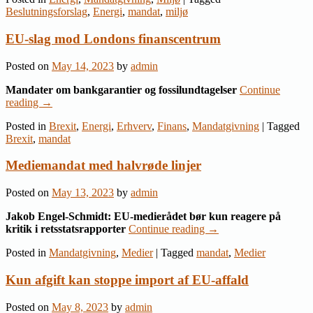
Beslutningsforslag
,
Energi
,
mandat
,
miljø
EU-slag mod Londons finanscentrum
Posted on
May 14, 2023
by
admin
Mandater om bankgarantier og fossilundtagelser
Continue
reading
→
Posted in
Brexit
,
Energi
,
Erhverv
,
Finans
,
Mandatgivning
|
Tagged
Brexit
,
mandat
Mediemandat med halvrøde linjer
Posted on
May 13, 2023
by
admin
Jakob Engel-Schmidt: EU-medierådet bør kun reagere på
kritik i retsstatsrapporter
Continue reading
→
Posted in
Mandatgivning
,
Medier
|
Tagged
mandat
,
Medier
Kun afgift kan stoppe import af EU-affald
Posted on
May 8, 2023
by
admin