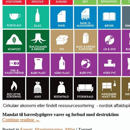
Mandat til bæredygtigere varer og forbud mod destruktion
Continue reading
→
Posted in
Energi
,
Mandatgivning
,
Miljø
|
Tagged