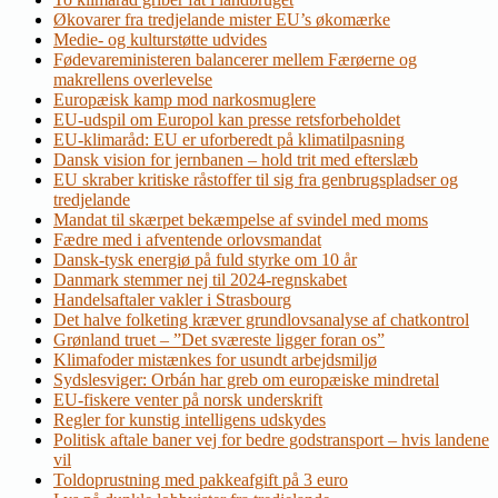
Økovarer fra tredjelande mister EU’s økomærke
Medie- og kulturstøtte udvides
Fødevareministeren balancerer mellem Færøerne og
makrellens overlevelse
Europæisk kamp mod narkosmuglere
EU-udspil om Europol kan presse retsforbeholdet
EU-klimaråd: EU er uforberedt på klimatilpasning
Dansk vision for jernbanen – hold trit med efterslæb
EU skraber kritiske råstoffer til sig fra genbrugspladser og
tredjelande
Mandat til skærpet bekæmpelse af svindel med moms
Fædre med i afventende orlovsmandat
Dansk-tysk energiø på fuld styrke om 10 år
Danmark stemmer nej til 2024-regnskabet
Handelsaftaler vakler i Strasbourg
Det halve folketing kræver grundlovsanalyse af chatkontrol
Grønland truet – ”Det sværeste ligger foran os”
Klimafoder mistænkes for usundt arbejdsmiljø
Sydslesviger: Orbán har greb om europæiske mindretal
EU-fiskere venter på norsk underskrift
Regler for kunstig intelligens udskydes
Politisk aftale baner vej for bedre godstransport – hvis landene
vil
Toldoprustning med pakkeafgift på 3 euro