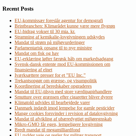
Recent Posts
EU-kommissær foreslår agentur for demografi
Brintbranchen: Klimarådet kunne være mere flygrøn
EU-bidrag vokser til 30 mia. kr.
Stramning af kemikalie-lovgivningen udskydes
Mandat til strøm på miljøvurderinger
Parlamentarisk opsang til to nye ministre
Mandat om fisk og hav
EU-erklæring løfter færøsk håb om markedsadgang
Svensk-dansk entente mod EU-kommissionen om
finansiering af elnet
Iværksættere presser for et ”EU Inc.”
Trekantsopgør om grænse- og visumpolitik
Koordinering af beredskaber opgraderes
Mandat til EU-tilsyn med store værdipapirhandlere
Smutture over grænsen efter cigaretter bliver dyrere
Klimatold udvides til bearbejdede varer
Danmark indædt imod lempelse for gamle pesticider
Mange cookies forsvinder i revision af datalovgivning
Mandat til afvikling af ubæredygtigt miljøregnskab
Mikro-GMO får egen, lempeligere lovgivning
Bredt mandat til megamilliardfond
EU rydder veje og regler for militær transport