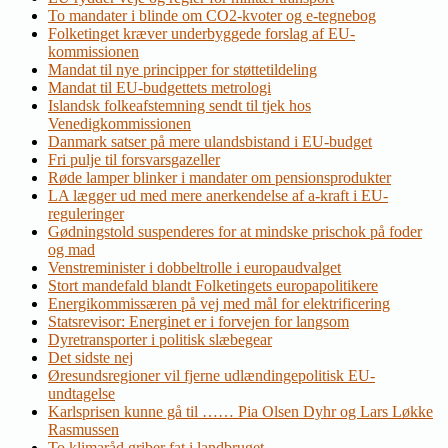
To mandater i blinde om CO2-kvoter og e-tegnebog
Folketinget kræver underbyggede forslag af EU-
kommissionen
Mandat til nye principper for støttetildeling
Mandat til EU-budgettets metrologi
Islandsk folkeafstemning sendt til tjek hos
Venedigkommissionen
Danmark satser på mere ulandsbistand i EU-budget
Fri pulje til forsvarsgazeller
Røde lamper blinker i mandater om pensionsprodukter
LA lægger ud med mere anerkendelse af a-kraft i EU-
reguleringer
Gødningstold suspenderes for at mindske prischok på foder
og mad
Venstreminister i dobbeltrolle i europaudvalget
Stort mandefald blandt Folketingets europapolitikere
Energikommissæren på vej med mål for elektrificering
Statsrevisor: Energinet er i forvejen for langsom
Dyretransporter i politisk slæbegear
Det sidste nej
Øresundsregioner vil fjerne udlændingepolitisk EU-
undtagelse
Karlsprisen kunne gå til …… Pia Olsen Dyhr og Lars Løkke
Rasmussen
To klimaråd griber fat i landbruget