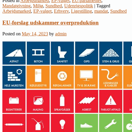
Posted in
Arbejdsmarked
,
EP-valget
,
EU-parlamentet
,
Mandatgivning
,
Miljø
,
Sundhed
,
Udenrigspolitik
|
Tagged
Arbejdsmarked
,
EP-valget
,
Erhverv
,
Ligestilling
,
mandat
,
Sundhed
EU-forslag udskammer overproduktion
Posted on
May 14, 2023
by
admin