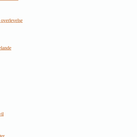
 overlevelse
jelande
il
ter