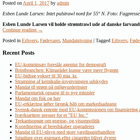
Posted on
April 1, 2017
by
admin
Esben Lunde Larsen: Intet pulstrawl nord for 55° N. Foto: Fagpresse
Esben Lunde Larsen vil holde strømtrawl ude af danske farvand
Continue reading
→
Posted in
Erhverv
,
Fødevarer
,
Mandatgivning
|
Tagged
Erhverv
,
Føde
Recent Posts
EU-kommissær foreslår agentur for demografi
Brintbranchen: Klimarådet kunne være mere flygrøn
EU-bidrag vokser til 30 mia. kr.
Stramning af kemikalie-lovgivningen udskydes
Mandat til strøm på miljøvurderinger
Parlamentarisk opsang til to nye ministre
Mandat om fisk og hav
EU-erklæring løfter færøsk håb om markedsadgang
Svensk-dansk entente mod EU-kommissionen om finansiering a
Iværksættere presser for et ”EU Inc.”
Trekantsopgør om grænse- og visumpolitik
Koordinering af beredskaber opgraderes
Mandat til EU-tilsyn med store værdipapirhandlere
Smutture over grænsen efter cigaretter bliver dyrere