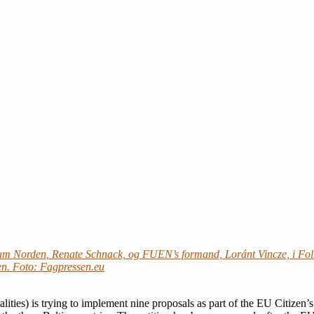
um Norden, Renate Schnack, og FUEN’s formand, Loránt Vincze, i Folk
den. Foto: Fagpressen.eu
es) is trying to implement nine proposals as part of the EU Citizen’s I