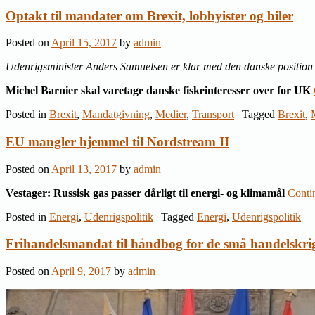
Optakt til mandater om Brexit, lobbyister og biler
Posted on
April 15, 2017
by
admin
Udenrigsminister Anders Samuelsen er klar med den danske position
Michel Barnier skal varetage danske fiskeinteresser over for UK
Posted in
Brexit
,
Mandatgivning
,
Medier
,
Transport
|
Tagged
Brexit
,
EU mangler hjemmel til Nordstream II
Posted on
April 13, 2017
by
admin
Vestager: Russisk gas passer dårligt til energi- og klimamål
Conti
Posted in
Energi
,
Udenrigspolitik
|
Tagged
Energi
,
Udenrigspolitik
Frihandelsmandat til håndbog for de små handelskri
Posted on
April 9, 2017
by
admin