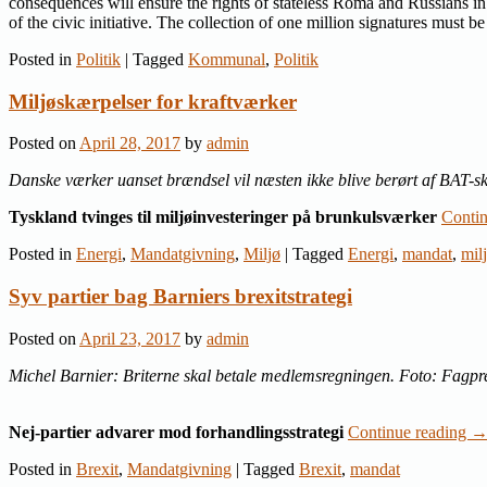
consequences will ensure the rights of stateless Roma and Russians in 
of the civic initiative. The collection of one million signatures must 
Posted in
Politik
|
Tagged
Kommunal
,
Politik
Miljøskærpelser for kraftværker
Posted on
April 28, 2017
by
admin
Danske værker uanset brændsel vil næsten ikke blive berørt af BAT-s
Tyskland tvinges til miljøinvesteringer på brunkulsværker
Conti
Posted in
Energi
,
Mandatgivning
,
Miljø
|
Tagged
Energi
,
mandat
,
mil
Syv partier bag Barniers brexitstrategi
Posted on
April 23, 2017
by
admin
Michel Barnier: Briterne skal betale medlemsregningen. Foto: Fagpr
Nej-partier advarer mod forhandlingsstrategi
Continue reading
Posted in
Brexit
,
Mandatgivning
|
Tagged
Brexit
,
mandat