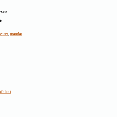
n.eu
e
varer
,
mandat
f elnet