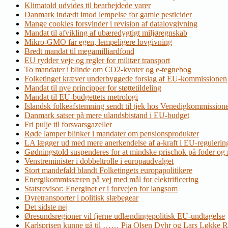
Klimatold udvides til bearbejdede varer
Danmark indædt imod lempelse for gamle pesticider
Mange cookies forsvinder i revision af datalovgivning
Mandat til afvikling af ubæredygtigt miljøregnskab
Mikro-GMO får egen, lempeligere lovgivning
Bredt mandat til megamilliardfond
EU rydder veje og regler for militær transport
To mandater i blinde om CO2-kvoter og e-tegnebog
Folketinget kræver underbyggede forslag af EU-kommissionen
Mandat til nye principper for støttetildeling
Mandat til EU-budgettets metrologi
Islandsk folkeafstemning sendt til tjek hos Venedigkommission
Danmark satser på mere ulandsbistand i EU-budget
Fri pulje til forsvarsgazeller
Røde lamper blinker i mandater om pensionsprodukter
LA lægger ud med mere anerkendelse af a-kraft i EU-regulerin
Gødningstold suspenderes for at mindske prischok på foder og
Venstreminister i dobbeltrolle i europaudvalget
Stort mandefald blandt Folketingets europapolitikere
Energikommissæren på vej med mål for elektrificering
Statsrevisor: Energinet er i forvejen for langsom
Dyretransporter i politisk slæbegear
Det sidste nej
Øresundsregioner vil fjerne udlændingepolitisk EU-undtagelse
Karlsprisen kunne gå til …… Pia Olsen Dyhr og Lars Løkke 