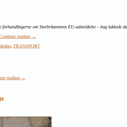
 i forhandlingerne om Storbritanniens EU-udmeldelse – bag lukkede dø
Continue reading
→
Medier
,
TRANSPORT
nue reading
→
ge