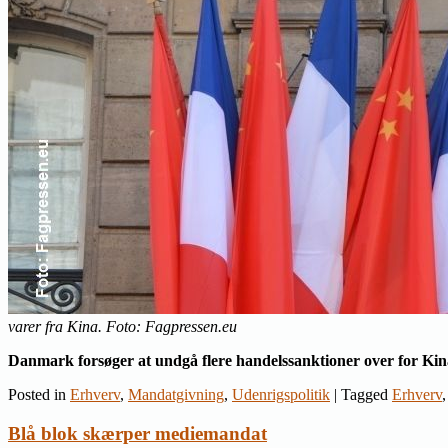
varer fra Kina. Foto: Fagpressen.eu
Danmark forsøger at undgå flere handelssanktioner over for Ki
Posted in
Erhverv
,
Mandatgivning
,
Udenrigspolitik
|
Tagged
Erhverv
Blå blok skærper mediemandat