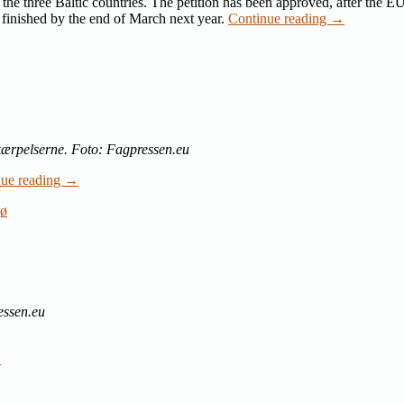
the three Baltic countries. The petition has been approved, after the E
be finished by the end of March next year.
Continue reading
→
kærpelserne. Foto: Fagpressen.eu
nue reading
→
jø
essen.eu
→