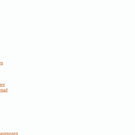
en
ger
 mad
Rasmussen