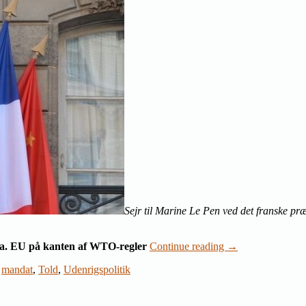
Sejr til Marine Le Pen ved det franske pr
na. EU på kanten af WTO-regler
Continue reading
→
,
mandat
,
Told
,
Udenrigspolitik