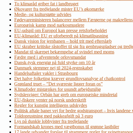
To klimaråd griber fat i landbruget
Økovarer fra tredjelande mister EU’s økomærke
Medie- og kulturstøtte udvides
Fødevareministeren balancerer mellem Færøerne og makrellens
Europæisk kamp mod narkosmuglere
EU-udspil om Europol kan presse retsforbeholdet
EU-klimaråd: EU er uforberedt på klimatilpasning
Dansk vision for jernbanen – hold trit med efterslæb
EU skraber kritiske råstoffer til sig fra genbrugspladser og tred
Mandat til skærpet bekæmpelse af svindel med moms
Fædre med i afventende orlovsmandat
Dansk-tysk energiø på fuld styrke om 10 år
Danmark stemmer nej til 2024-regnskabet
Handelsaftaler vakler i Strasbourg
Det halve folketing kræver grundlovsanalyse af chatkontrol
Grønland truet – ”Det sværeste ligger foran os”
Klimafoder mistænkes for usundt arbejdsmiljø
Sydslesviger: Orbán har greb om europæiske mindretal
EU-fiskere venter på norsk underskrift
Regler for kunstig intelligens udskydes
Politisk aftale baner vej for bedre godstransport – hvis landene v
Toldoprustning med pakkeafgift på 3 euro
Lys på dunkle lobbyister fra tredjelande
Formandskab krones med vægtbonus til grønne lastbiler
17 lande udvander forslag til strammere regler for svinetranspor