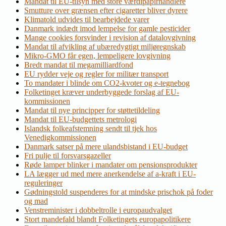
Mandat til EU-tilsyn med store værdipapirhandlere
Smutture over grænsen efter cigaretter bliver dyrere
Klimatold udvides til bearbejdede varer
Danmark indædt imod lempelse for gamle pesticider
Mange cookies forsvinder i revision af datalovgivning
Mandat til afvikling af ubæredygtigt miljøregnskab
Mikro-GMO får egen, lempeligere lovgivning
Bredt mandat til megamilliardfond
EU rydder veje og regler for militær transport
To mandater i blinde om CO2-kvoter og e-tegnebog
Folketinget kræver underbyggede forslag af EU-
kommissionen
Mandat til nye principper for støttetildeling
Mandat til EU-budgettets metrologi
Islandsk folkeafstemning sendt til tjek hos
Venedigkommissionen
Danmark satser på mere ulandsbistand i EU-budget
Fri pulje til forsvarsgazeller
Røde lamper blinker i mandater om pensionsprodukter
LA lægger ud med mere anerkendelse af a-kraft i EU-
reguleringer
Gødningstold suspenderes for at mindske prischok på foder
og mad
Venstreminister i dobbeltrolle i europaudvalget
Stort mandefald blandt Folketingets europapolitikere