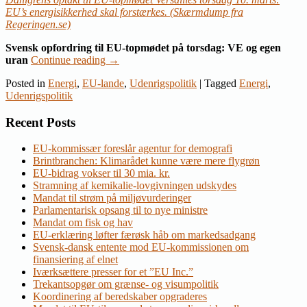
EU’s energisikkerhed skal forstærkes. (Skærmdump fra
Regeringen.se)
Svensk opfordring til EU-topmødet på torsdag: VE og egen
uran
Continue reading
→
Posted in
Energi
,
EU-lande
,
Udenrigspolitik
|
Tagged
Energi
,
Udenrigspolitik
Recent Posts
EU-kommissær foreslår agentur for demografi
Brintbranchen: Klimarådet kunne være mere flygrøn
EU-bidrag vokser til 30 mia. kr.
Stramning af kemikalie-lovgivningen udskydes
Mandat til strøm på miljøvurderinger
Parlamentarisk opsang til to nye ministre
Mandat om fisk og hav
EU-erklæring løfter færøsk håb om markedsadgang
Svensk-dansk entente mod EU-kommissionen om
finansiering af elnet
Iværksættere presser for et ”EU Inc.”
Trekantsopgør om grænse- og visumpolitik
Koordinering af beredskaber opgraderes