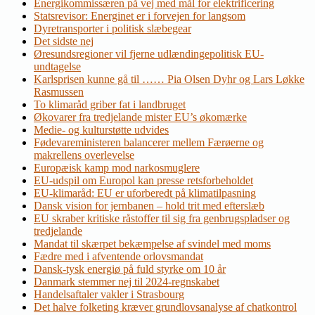
Energikommissæren på vej med mål for elektrificering
Statsrevisor: Energinet er i forvejen for langsom
Dyretransporter i politisk slæbegear
Det sidste nej
Øresundsregioner vil fjerne udlændingepolitisk EU-
undtagelse
Karlsprisen kunne gå til …… Pia Olsen Dyhr og Lars Løkke
Rasmussen
To klimaråd griber fat i landbruget
Økovarer fra tredjelande mister EU’s økomærke
Medie- og kulturstøtte udvides
Fødevareministeren balancerer mellem Færøerne og
makrellens overlevelse
Europæisk kamp mod narkosmuglere
EU-udspil om Europol kan presse retsforbeholdet
EU-klimaråd: EU er uforberedt på klimatilpasning
Dansk vision for jernbanen – hold trit med efterslæb
EU skraber kritiske råstoffer til sig fra genbrugspladser og
tredjelande
Mandat til skærpet bekæmpelse af svindel med moms
Fædre med i afventende orlovsmandat
Dansk-tysk energiø på fuld styrke om 10 år
Danmark stemmer nej til 2024-regnskabet
Handelsaftaler vakler i Strasbourg
Det halve folketing kræver grundlovsanalyse af chatkontrol