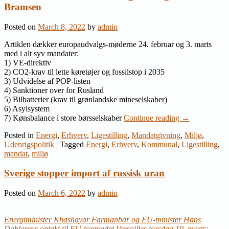
Bramsen
Posted on
March 8, 2022
by
admin
Artiklen dækker europaudvalgs-møderne 24. februar og 3. marts
med i alt syv mandater:
1) VE-direktiv
2) CO2-krav til lette køretøjer og fossilstop i 2035
3) Udvidelse af POP-listen
4) Sanktioner over for Rusland
5) Bilbatterier (krav til grønlandske mineselskaber)
6) Asylsystem
7) Kønsbalance i store børsselskaber
Continue reading
→
Posted in
Energi
,
Erhverv
,
Ligestilling
,
Mandatgivning
,
Miljø
,
Udenrigspolitik
|
Tagged
Energi
,
Erhverv
,
Kommunal
,
Ligestilling
,
mandat
,
miljø
Sverige stopper import af russisk uran
Posted on
March 6, 2022
by
admin
Energiminister Khashayar Farmanbar og EU-minister Hans
Dahlgrens optakt til EU-topmødet Versailles torsdag 10. marts: