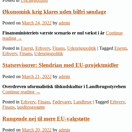
Posted in
Uncategorized
Økonomisk krig klares uden bilfri søndage
Posted on
March 24, 2022
by
admin
Finansministeriets værste scenario er nul vækst i år
Continue
reading
→
Posted in
Energi
,
Erhverv
,
Finans
,
Udenrigspolitik
|
Tagged
Energi
,
Erhverv
,
Finans
,
Udenrigspolitik
Statsrevisorer: Slendrian med EU-projektmidler
Posted on
March 21, 2022
by
admin
Overdreven uformalistisk tilskudskultur i Landbrugsstyrelsen
Continue reading
→
Posted in
Erhverv
,
Finans
,
Fødevarer
,
Landbrug
|
Tagged
Erhverv
,
Finans
,
landbrugsstøtte
Rungende nej til mere EU-valgstøtte
Posted on
March 20, 2022
by
admin