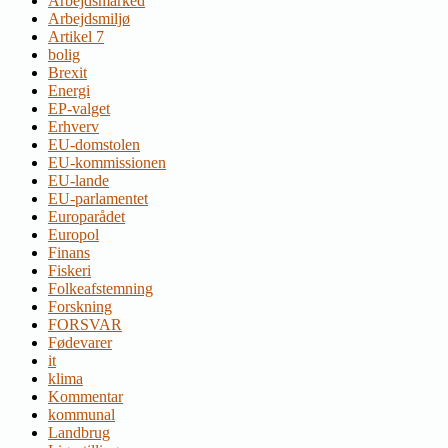
Arbejdsmarked
Arbejdsmiljø
Artikel 7
bolig
Brexit
Energi
EP-valget
Erhverv
EU-domstolen
EU-kommissionen
EU-lande
EU-parlamentet
Europarådet
Europol
Finans
Fiskeri
Folkeafstemning
Forskning
FORSVAR
Fødevarer
it
klima
Kommentar
kommunal
Landbrug