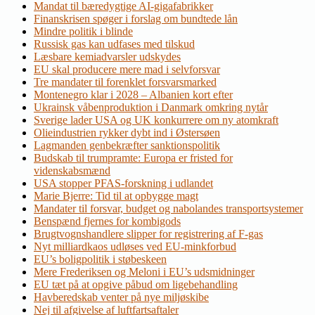
Mandat til bæredygtige AI-gigafabrikker
Finanskrisen spøger i forslag om bundtede lån
Mindre politik i blinde
Russisk gas kan udfases med tilskud
Læsbare kemiadvarsler udskydes
EU skal producere mere mad i selvforsvar
Tre mandater til forenklet forsvarsmarked
Montenegro klar i 2028 – Albanien kort efter
Ukrainsk våbenproduktion i Danmark omkring nytår
Sverige lader USA og UK konkurrere om ny atomkraft
Olieindustrien rykker dybt ind i Østersøen
Lagmanden genbekræfter sanktionspolitik
Budskab til trumpramte: Europa er fristed for
videnskabsmænd
USA stopper PFAS-forskning i udlandet
Marie Bjerre: Tid til at opbygge magt
Mandater til forsvar, budget og nabolandes transportsystemer
Benspænd fjernes for kombigods
Brugtvognshandlere slipper for registrering af F-gas
Nyt milliardkaos udløses ved EU-minkforbud
EU’s boligpolitik i støbeskeen
Mere Frederiksen og Meloni i EU’s udsmidninger
EU tæt på at opgive påbud om ligebehandling
Havberedskab venter på nye miljøskibe
Nej til afgivelse af luftfartsaftaler