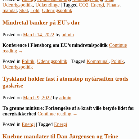
Udenrigspolitik
,
Udlændinge
|
Tagged
CO2
,
Energi
,
Finans
,
mandat
,
Skat
,
Told
,
Udenrigspolitik
Mindretal banker på EU’s dør
Posted on
March 14, 2022
by
admin
Konference i Flensborg om EU’s mindretalspolitik
Continue
reading
→
Posted in
Politik
,
Udenrigspolitik
|
Tagged
Kommunal
,
Politik
,
Udenrigspolitik
Tyskland holder fast i atomstop nytårsaften trods
gaskrise
Posted on
March 9, 2022
by
admin
To grønne ministre: Forlængelse af a-kraft ville betyde lidet for
energisikkerhed
Continue reading
→
Posted in
Energi
|
Tagged
Energi
Knebne mandater til Dan Jørgensen og Trine