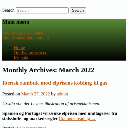
Search
Nyheder om dansk EU-politik
Fagpressen.eu
Main menu
Skip to primary content
Skip to secondary content
Home
Om Fagpressen.eu
Kontakt
Monthly Archives:
March 2022
Iberisk rambuk mod elprisens kobling til gas
Posted on
March 27, 2022
by
admin
Ursula von der Leyens illustration af prismekanismen.
Spanien og Portugal vil sænke elprisen med undtagelser fra
statsstøtte- og markedsregler
Continue reading
→