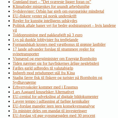
Grønland truet – ”Det sværeste ligger foran os”
Klimafoder mistænkes for usundt arbejdsmiljø
Sydslesviger: Orbán har greb om europæiske mindretal
EU-fiskere venter på norsk underskrift
Regler for kunstig intelligens udskydes
Politisk aftale baner vej for bedre godstransport – hvis landene
vil
Toldoprustning med pakkeafgift på 3 euro
Lys på dunkle lobbyister fra tredjelande
Formandskab krones med vægtbonus til grønne lastbiler
17 lande udvander forslag til strammere regler for
svinetransporter
Vismænd og energiminister om Energiø Bornholm
Tiden nærmer sig for havfiskernes årlige neglebideri
Fælles gæld udbredes til valutahjælp
Indgreb mod prisdumpet stål fra Kina
Stadig færre fisk til fiskere og turister på Bornholm og
Sydhavsøerne
Erhvervsskoler kommer med i Erasmus
Lars Aagaard knuselsker Alternativet
EU-central for udveksling af digitale bildokumenter
Lavere tempo i udfasning af farlige kemikalier
EU-forslag mangler igen igen konsekvensanalyse
To ministre deles om mandat til investeringer
EU-forslag vil øge synsmængden med 30 procent