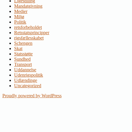
Ligestilling
Mandatgivning
Medier
Miljø
Politik
retsforbeholdet
Retsstatsprincipper
rigsfællesskabet
Schengen
Skat
Statsstøtte
Sundhed
Transport
Uddannelse
Udenrigspolitik
Udlændinge
Uncategorized
Proudly powered by WordPress