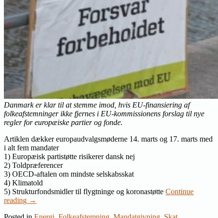
Danmark er klar til at stemme imod, hvis EU-finansiering af
folkeafstemninger ikke fjernes i EU-kommissionens forslag til nye
regler for europæiske partier og fonde.
Artiklen dækker europaudvalgsmøderne 14. marts og 17. marts med
i alt fem mandater
1) Europæisk partistøtte risikerer dansk nej
2) Toldpræferencer
3) OECD-aftalen om mindste selskabsskat
4) Klimatold
5) Strukturfondsmidler til flygtninge og koronastøtte
Continue
reading
→
Posted in
Energi
,
Folkeafstemning
,
Mandatgivning
,
Skat
,