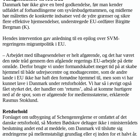
Danmark bør ikke give en bred godkendelse, før man kender
udfaldet af forhandlingerne om syvårsbudgetrammen, og midlerne
bør målrettes de konkrette indsatser ved de ydre grænser og sikre
flere effektive hjemsendelser, understregede EU-ordfører Birgitte
Bergman (K).
Hendes intervention gav anledning til en epilog over SVM-
regeringens migrantpolitik i EU.
– Arbejdet med tilbagesendelser er helt afgørende, og det har været
den røde tråd gennem den afgående regerings EU-arbejde på dette
område. Derfor brugte vi under formandskabet meget tid på at skabe
hjemmel til både udrejsecentre og modtagecentre, som de andre
lande i EU ikke har haft den fornødne hjemmel til, men som vi har
kunnet lave i Danmark under retsforholdet. Vi har så i øvrigt også
fået styrket det, der handler om ‘returns’, altså at komme hurtigere
ned af de spor, som er afgørende for medlemsstaterne, erklærede
Rasmus Stoklund.
Retsforhold
Forslaget om udbygning af Schengenreglerne er omfattet af det
danske retsforhold, så Morten Bødskov deltager ikke i ministerrådets
beslutning andet end at meddele, om Danmark vil tilslutte sig
ændringerne på mellemstatsligt grundlag eller ej inden for et halvt år.