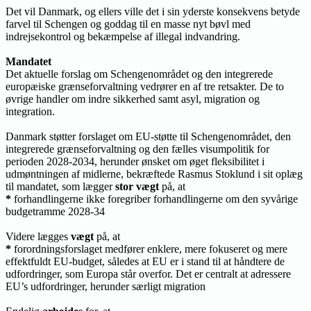
Det vil Danmark, og ellers ville det i sin yderste konsekvens betyde
farvel til Schengen og goddag til en masse nyt bøvl med
indrejsekontrol og bekæmpelse af illegal indvandring.
Mandatet
Det aktuelle forslag om Schengenområdet og den integrerede
europæiske grænseforvaltning vedrører en af tre retsakter. De to
øvrige handler om indre sikkerhed samt asyl, migration og
integration.
Danmark støtter forslaget om EU-støtte til Schengenområdet, den
integrerede grænseforvaltning og den fælles visumpolitik for
perioden 2028-2034, herunder ønsket om øget fleksibilitet i
udmøntningen af midlerne, bekræftede Rasmus Stoklund i sit oplæg
til mandatet, som lægger
stor vægt
på, at
*
forhandlingerne ikke foregriber forhandlingerne om den syvårige
budgetramme 2028-34
Videre lægges
vægt
på, at
*
forordningsforslaget medfører enklere, mere fokuseret og mere
effektfuldt EU-budget, således at EU er i stand til at håndtere de
udfordringer, som Europa står overfor. Det er centralt at adressere
EU’s udfordringer, herunder særligt migration