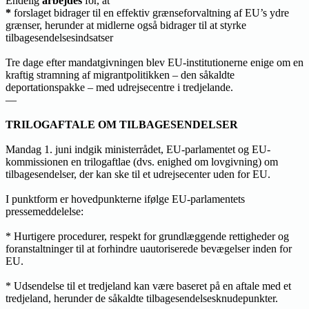
Endelig
arbejdes
for, at
*
forslaget bidrager til en effektiv grænseforvaltning af EU’s ydre
grænser, herunder at midlerne også bidrager til at styrke
tilbagesendelsesindsatser
Tre dage efter mandatgivningen blev EU-institutionerne enige om en
kraftig stramning af migrantpolitikken – den såkaldte
deportationspakke – med udrejsecentre i tredjelande.
—
TRILOGAFTALE OM TILBAGESENDELSER
Mandag 1. juni indgik ministerrådet, EU-parlamentet og EU-
kommissionen en trilogaftlae (dvs. enighed om lovgivning) om
tilbagesendelser, der kan ske til et udrejsecenter uden for EU.
I punktform er hovedpunkterne ifølge EU-parlamentets
pressemeddelelse:
* Hurtigere procedurer, respekt for grundlæggende rettigheder og
foranstaltninger til at forhindre uautoriserede bevægelser inden for
EU.
* Udsendelse til et tredjeland kan være baseret på en aftale med et
tredjeland, herunder de såkaldte tilbagesendelsesknudepunkter.