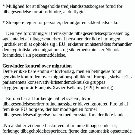
* Mulighed for at tilbageholde tredjelandsstatsborgere forud for
tilbagesendelse for at forhindre, at de flygter.
* Strengere regler for personer, der udgør en sikkerhedsrisiko.
– Den nye forordning vil fremskynde tilbagesendelsesprocessen og
øge antallet af tilbagesendelser af personer, der ikke har nogen
juridisk ret til at opholde sig i EU, erklærer ministerrådets forhandler,
den cypriotiske vicemigrations- og sikkerhedsminister Nicholas
Ioannides, i sin pressemeddelelse.
Genvinder kontrol over migration
Dette er ikke bare endnu et lovforslag, men en betingelse for at
genvinde kontrollen over migrationspolitikken i Europa, skriver EU-
parlamentets konservativ-kristendemokratiske gruppes
skyggerapportør François-Xavier Bellamy (EPP, Frankrig).
– Europa har alt for længe haft et system, hvor
tilbagesendelsesordrer rutinemæssigt er blevet ignoreret. Fire ud af
fem ikke-EU-borgere, der har modtaget en formel
tilbagesendelsesafgørelse fra en medlemsstat, forlader ikke landet.
-Nu afslutter vi denne fiasko ved at fremme tilbagesendelser,
forlænge tilbageholdelsesperioder, fjerne den automatisk opsættende