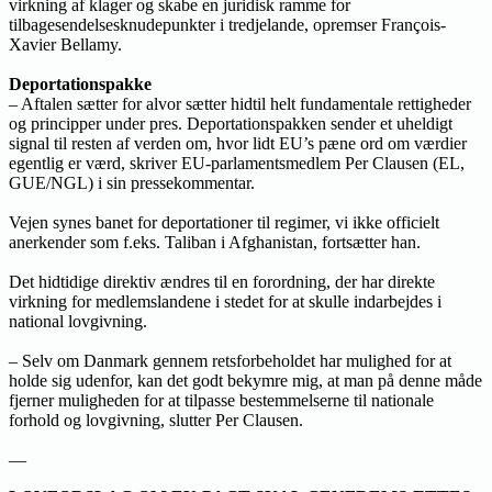
virkning af klager og skabe en juridisk ramme for
tilbagesendelsesknudepunkter i tredjelande, opremser François-
Xavier Bellamy.
Deportationspakke
– Aftalen sætter for alvor sætter hidtil helt fundamentale rettigheder
og principper under pres. Deportationspakken sender et uheldigt
signal til resten af verden om, hvor lidt EU’s pæne ord om værdier
egentlig er værd, skriver EU-parlamentsmedlem Per Clausen (EL,
GUE/NGL) i sin pressekommentar.
Vejen synes banet for deportationer til regimer, vi ikke officielt
anerkender som f.eks. Taliban i Afghanistan, fortsætter han.
Det hidtidige direktiv ændres til en forordning, der har direkte
virkning for medlemslandene i stedet for at skulle indarbejdes i
national lovgivning.
– Selv om Danmark gennem retsforbeholdet har mulighed for at
holde sig udenfor, kan det godt bekymre mig, at man på denne måde
fjerner muligheden for at tilpasse bestemmelserne til nationale
forhold og lovgivning, slutter Per Clausen.
—