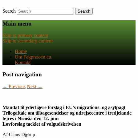
Search
Nyheder om dansk EU-politik
Fagpressen.eu
Main menu
Skip to primary content
Skip to secondary content
Home
Om Fagpressen.eu
Kontakt
Post navigation
←
Previous
Next
→
Mandat til yderligere forslag i
EU’s migrations- og asylpagt
Trilogaftale om tilbagesendelser og udrejsecentre i tredjelande
fejres i Nicosia den 12. juni
Lovforslag tacklet af valgudskrivelsen
Af Claus Djørup