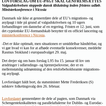
LOVFORSLAG OM EU-PAGT SKAL GENFREMSÆTTES
Valgudskrivelsen stoppede dansk tilslutning inden fristens udløb
.
Ministerkonference i Nicosia
Danmark når ikke at gennemføre dele af EU’s migrations- og
asylpagt i tide på grund af valgudskrivelsen og 10 ugers
forhandlinger om dannelse af en regering. Fristen er 12. juni, som
det cypriotiske EU-formandskab benytter til en officiel lancering og
ministerkonference i Nicosia
.
-Det er ikke optimalt, men situationen er umiddelbar håndtérbar, og
vi gør hvad vi kan for at afbøde eventuelle konsekvenser, meddelte
Rasmus Stoklund i europaudvalget 29. maj.
Det drejer sig om hans forslag L95 fra 15. januar til lov om
ændringer i udlændinge- og hjemrejselovene, der er en
mellemstatslig udmøntning af den retsforbeholdsramte migrations-
og asylpagt.
Lovforslaget faldt bort, da statsminister Mette Frederiksen (S)
udskrev folketingsvalg den 26. februar.
Lovforslaget
gennemfører de dele af pagten, som Danmark via
Schengenteknikaliteten og parallelaftalerne for Dublin- og Eurodac-