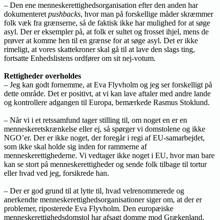
– Den ene menneskerettighedsorganisation efter den anden har
dokumenteret
pushbacks
, hvor man på forskellige måder skræmmer
folk væk fra grænserne, så de faktisk ikke har mulighed for at søge
asyl. Der er eksempler på, at folk er sultet og frosset ihjel, mens de
prøver at komme hen til en grænse for at søge asyl. Det er ikke
rimeligt, at vores skattekroner skal gå til at lave den slags ting,
fortsatte Enhedslistens ordfører om sit nej-votum.
Rettigheder overholdes
– Jeg kan godt fornemme, at Eva Flyvholm og jeg ser forskelligt på
dette område. Det er positivt, at vi kan lave aftaler med andre lande
og kontrollere adgangen til Europa, bemærkede Rasmus Stoklund.
– Når vi i et retssamfund tager stilling til, om noget en er en
menneskeretskrænkelse eller ej, så spørger vi domstolene og ikke
NGO’er. Der er ikke noget, der foregår i regi af EU-samarbejdet,
som ikke skal holde sig inden for rammerne af
menneskerettighederne. Vi vedtager ikke noget i EU, hvor man bare
kan se stort på menneskerettigheder og sende folk tilbage til tortur
eller hvad ved jeg, forsikrede han.
– Der er god grund til at lytte til, hvad velrenommerede og
anerkendte menneskerettighedsorganisationer siger om, at der er
problemer, riposterede Eva Flyvholm. Den europæiske
menneskerettighedsdomstol har afsagt domme mod Grækenland,