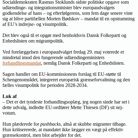
Socialdemokraten Rasmus Stoklunds sidste politiske opgave som
udlændinge- og integrationsminister blev europaudvalgets
godkendelse af hans – og efterfølgerens, som fem dage senere viste
sig at blive partifællen Morten Bødskov – mandat til en opstramning
af EU’s indrejse- og visumpolitik.
Det blev også til et opgør med henholdsvis Dansk Folkeparti og
Enhedslisten om migrantpolitik.
Ved forelæggelsen i europaudvalget fredag 29. maj voterede et
mindretal imod den fungerende udlændingeministers
forhandlingsmandat
, nemlig Dansk Folkeparti og Enhedslisten.
Sagen handler om EU-kommissionens forslag til EU-støtte til
Schengenområdet, integreret europæisk grænseforvaltning og den
fælles visumpolitik for perioden 2028-2034.
Luk af
– Det er det tyndeste forhandlingsoplæg, jeg nogen sinde har set i
dette udvalg, indledte EU-ordfører Mette Thiesen (DF) sit nej-
votum.
Hun plæderede for
pushbacks
, altså at skubbe migranter tilbage.
Hun kritisererede, at mandatet ikke lægger en vægt på effektiv
grænsekontrol, men blot arbejder for det.