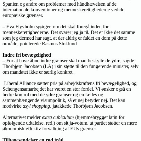
Spanien og andre om problemer med håndhævelsen af de
internationale konventioner og menneskerettighederne ved de
europæiske grænser.
– Eva Flyvholm spørger, om det skal foregå inden for
menneskerettighederne. Det svarer jeg ja til. Det er ikke det samme
som jeg dermed har sagt, at der aldrig er faldet en dom på dette
område, pointerede Rasmus Stoklund.
Indre fri bevægelighed
– For at have åbne indre grænser skal man beskytte de ydre, sagde
Thorbjørn Jacobsen (LA) i sin støtte til den fungerende minister, selv
om mandatet ikke er særlig konkret.
-Liberal Alliance sætter pris på arbejdskraftens fri bevægelighed, og
Schengensamarbejdet har været en stor fordel. Vi ønsker også en
bedre kontrol med de ydre grænser og en fælles og
sammenhængende visumpolitik, så et nej betyder nej. Det kan
modvirke
asyl shopping
, jatakkede Thorbjørn Jacobsen.
Alternativet melder
extra cubiculum
(hjemmebrygget latin for
opfølgende udtalelse, red.) om sit ja-votum,
at partiet støtter en mere
økonomisk effektiv forvaltning af EUs grænser.
Tilbagesendelser en rød tråd