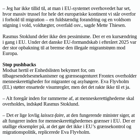
– Jeg har ikke tillid til, at man i EU-systemet overhovedet har set,
hvor massiv trussel for hele det europæiske kontinent vi står overfor
i forhold til migration – en fuldstændig forandring og en voldsom
stigning i vold, voldtægter, overfald osv., sagde Mette Thiesen.
Rasmus Stoklund deler ikke den pessimisme. Der er en kursændring
i gang i EU. Under det danske EU-formandskab i efteråret 2025 var
der stor opbakning til at bremse den illegale migrantstrøm mod
Europa.
Stop pushbacks
Modsat hertil er Enhedslisten bekymret for, om
tilbagesendelsesmekanismer og grænseagenturet Frontex overholder
menneskerettigheder for migranter og asylsøgere. Eva Flyvholm
(EL) støtter ensartede visumregler, men det det rakte ikke til et ja.
– Alt foregår inden for rammerne af, at menneskerettighederne skal
overholdes, indskød Rasmus Stoklund.
– Det er lige lovlig
laissez-faire
, at den fungerende minister siger, at
alt fungerer inden for menneskerettighedernes grænser i EU. Der er
utallige eksempler på, at det gør det ikke i EU’s grænsekontrol og
migrationspolitik, replicerede Eva Flyvholm.