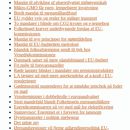
Mandat til afvikling af ubæredygtigt miljøregnskab
Mikro-GMO får egen, lempeligere lovgivning
Bredt mandat til megamilliardfond
EU rydder veje og regler for militær transport
To mandater i blinde om CO2-kvoter og e-tegnebog
Folketinget kræver underbyggede forslag af EU-
kommissionen
Mandat til nye principper for støttetildeling
Mandat til EU-budgettets metrologi
Islandsk folkeafstemning sendt til tjek hos
Venedigkommissionen
Danmark satser på mere ulandsbistand i EU-budget
Fri pulje til forsvarsgazeller
Røde lamper blinker i mandater om pensionsprodukter
LA lægger ud med mere anerkendelse af a-kraft i EU-
reguleringer
Gødningstold suspenderes for at mindske prischok på foder
og mad
Venstreminister i dobbeltrolle i europaudvalget
Stort mandefald blandt Folketingets europapolitikere
Energikommissæren på vej med mål for elektrificering
Statsrevisor: Energinet er i forvejen for langsom
Dyretransporter i politisk slæbegear
Det sidste nej
Øresundsregioner vil fjerne udlændingepolitisk EU-