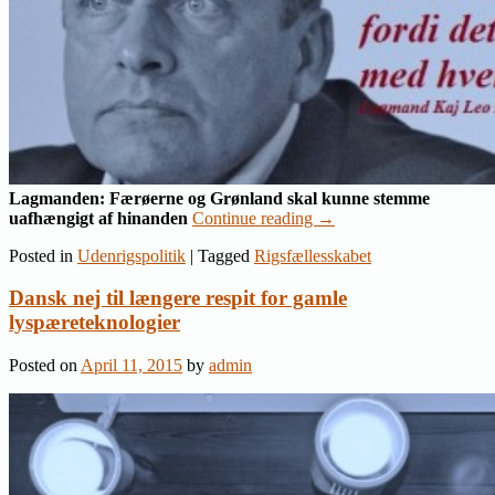
Lagmanden: Færøerne og Grønland skal kunne stemme
uafhængigt af hinanden
Continue reading
→
Posted in
Udenrigspolitik
|
Tagged
Rigsfællesskabet
Dansk nej til længere respit for gamle
lyspæreteknologier
Posted on
April 11, 2015
by
admin