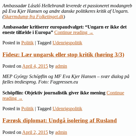
Ambassadør László Hellebrandt leverede et passioneret modangreb
på Eva Kjer Hansen og andre danske politikeres kritik af Ungarn.
(
Skærmdump fra Folketinget.dk
)
Ambassadør kritiserer europaudvalget: “Ungarn er ikke det
eneste tilfælde i Europa”
Continue reading
→
Posted in
Politik
|
Tagged
Udenrigspolitik
Fidesz: Lær ungarsk eller stop kritik (høring 3/3)
Posted on
April 4, 2015
by
admin
MEP György Schöpflin og MF Eva Kjer Hansen – svær dialog på
fælles trediesprog. Foto: Fagpressen.eu
Schöpflin: Objektiv journalistik giver ikke mening
Continue
reading
→
Posted in
Politik
|
Tagged
Udenrigspolitik
Færøsk diplomat: Undgå isolering af Rusland
Posted on
April 2, 2015
by
admin