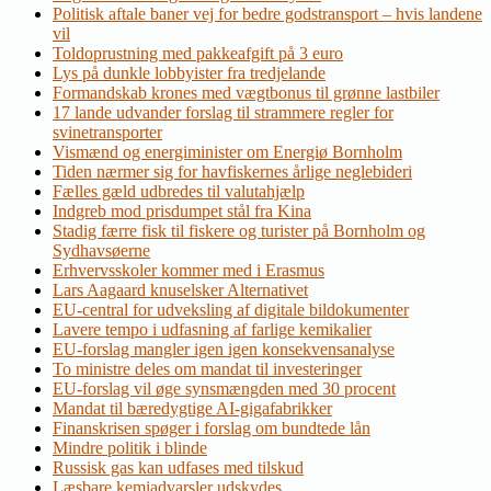
Politisk aftale baner vej for bedre godstransport – hvis landene
vil
Toldoprustning med pakkeafgift på 3 euro
Lys på dunkle lobbyister fra tredjelande
Formandskab krones med vægtbonus til grønne lastbiler
17 lande udvander forslag til strammere regler for
svinetransporter
Vismænd og energiminister om Energiø Bornholm
Tiden nærmer sig for havfiskernes årlige neglebideri
Fælles gæld udbredes til valutahjælp
Indgreb mod prisdumpet stål fra Kina
Stadig færre fisk til fiskere og turister på Bornholm og
Sydhavsøerne
Erhvervsskoler kommer med i Erasmus
Lars Aagaard knuselsker Alternativet
EU-central for udveksling af digitale bildokumenter
Lavere tempo i udfasning af farlige kemikalier
EU-forslag mangler igen igen konsekvensanalyse
To ministre deles om mandat til investeringer
EU-forslag vil øge synsmængden med 30 procent
Mandat til bæredygtige AI-gigafabrikker
Finanskrisen spøger i forslag om bundtede lån
Mindre politik i blinde
Russisk gas kan udfases med tilskud
Læsbare kemiadvarsler udskydes