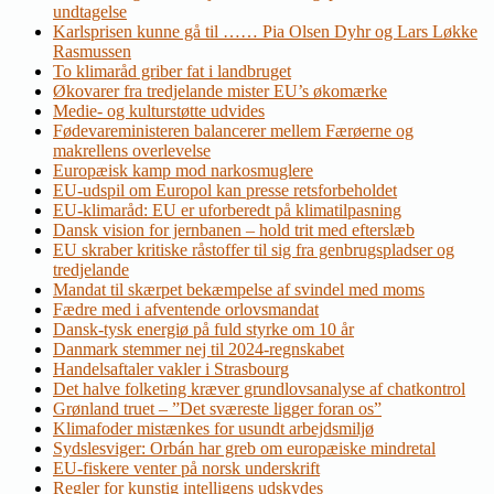
undtagelse
Karlsprisen kunne gå til …… Pia Olsen Dyhr og Lars Løkke
Rasmussen
To klimaråd griber fat i landbruget
Økovarer fra tredjelande mister EU’s økomærke
Medie- og kulturstøtte udvides
Fødevareministeren balancerer mellem Færøerne og
makrellens overlevelse
Europæisk kamp mod narkosmuglere
EU-udspil om Europol kan presse retsforbeholdet
EU-klimaråd: EU er uforberedt på klimatilpasning
Dansk vision for jernbanen – hold trit med efterslæb
EU skraber kritiske råstoffer til sig fra genbrugspladser og
tredjelande
Mandat til skærpet bekæmpelse af svindel med moms
Fædre med i afventende orlovsmandat
Dansk-tysk energiø på fuld styrke om 10 år
Danmark stemmer nej til 2024-regnskabet
Handelsaftaler vakler i Strasbourg
Det halve folketing kræver grundlovsanalyse af chatkontrol
Grønland truet – ”Det sværeste ligger foran os”
Klimafoder mistænkes for usundt arbejdsmiljø
Sydslesviger: Orbán har greb om europæiske mindretal
EU-fiskere venter på norsk underskrift
Regler for kunstig intelligens udskydes