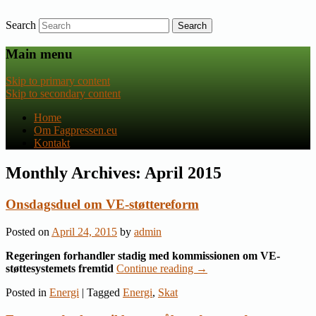
Search
Nyheder om dansk EU-politik
Fagpressen.eu
Main menu
Skip to primary content
Skip to secondary content
Home
Om Fagpressen.eu
Kontakt
Monthly Archives:
April 2015
Onsdagsduel om VE-støttereform
Posted on
April 24, 2015
by
admin
Regeringen forhandler stadig med kommissionen om VE-
støttesystemets fremtid
Continue reading
→
Posted in
Energi
|
Tagged
Energi
,
Skat