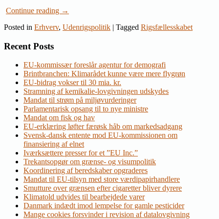
Continue reading
→
Posted in
Erhverv
,
Udenrigspolitik
|
Tagged
Rigsfællesskabet
Recent Posts
EU-kommissær foreslår agentur for demografi
Brintbranchen: Klimarådet kunne være mere flygrøn
EU-bidrag vokser til 30 mia. kr.
Stramning af kemikalie-lovgivningen udskydes
Mandat til strøm på miljøvurderinger
Parlamentarisk opsang til to nye ministre
Mandat om fisk og hav
EU-erklæring løfter færøsk håb om markedsadgang
Svensk-dansk entente mod EU-kommissionen om
finansiering af elnet
Iværksættere presser for et ”EU Inc.”
Trekantsopgør om grænse- og visumpolitik
Koordinering af beredskaber opgraderes
Mandat til EU-tilsyn med store værdipapirhandlere
Smutture over grænsen efter cigaretter bliver dyrere
Klimatold udvides til bearbejdede varer
Danmark indædt imod lempelse for gamle pesticider
Mange cookies forsvinder i revision af datalovgivning