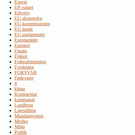
Energi
EP-valget
Erhverv
EU-domstolen
EU-kommissionen
EU-lande
EU-parlamentet
Europarådet
Europol
Finans
Fiskeri
Folkeafstemning
Forskning
FORSVAR
Fødevarer
it
klima
Kommentar
kommunal
Landbrug
Ligestilling
Mandatgivning
Medier
Miljø
Politik