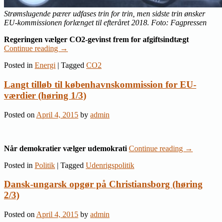
Strømslugende pærer udfases trin for trin, men sidste trin ønsker
EU-kommissionen forlænget til efteråret 2018. Foto: Fagpressen
Regeringen vælger CO2-gevinst frem for afgiftsindtægt
Continue reading
→
Posted in
Energi
|
Tagged
CO2
Langt tilløb til københavnskommission for EU-
værdier (høring 1/3)
Posted on
April 4, 2015
by
admin
Når demokratier vælger udemokrati
Continue reading
→
Posted in
Politik
|
Tagged
Udenrigspolitik
Dansk-ungarsk opgør på Christiansborg (høring
2/3)
Posted on
April 4, 2015
by
admin