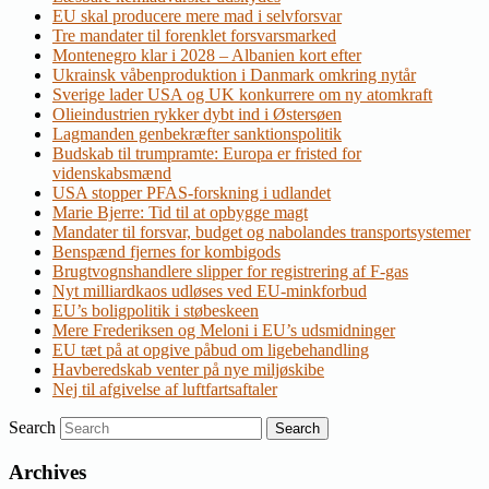
EU skal producere mere mad i selvforsvar
Tre mandater til forenklet forsvarsmarked
Montenegro klar i 2028 – Albanien kort efter
Ukrainsk våbenproduktion i Danmark omkring nytår
Sverige lader USA og UK konkurrere om ny atomkraft
Olieindustrien rykker dybt ind i Østersøen
Lagmanden genbekræfter sanktionspolitik
Budskab til trumpramte: Europa er fristed for
videnskabsmænd
USA stopper PFAS-forskning i udlandet
Marie Bjerre: Tid til at opbygge magt
Mandater til forsvar, budget og nabolandes transportsystemer
Benspænd fjernes for kombigods
Brugtvognshandlere slipper for registrering af F-gas
Nyt milliardkaos udløses ved EU-minkforbud
EU’s boligpolitik i støbeskeen
Mere Frederiksen og Meloni i EU’s udsmidninger
EU tæt på at opgive påbud om ligebehandling
Havberedskab venter på nye miljøskibe
Nej til afgivelse af luftfartsaftaler
Search
Archives