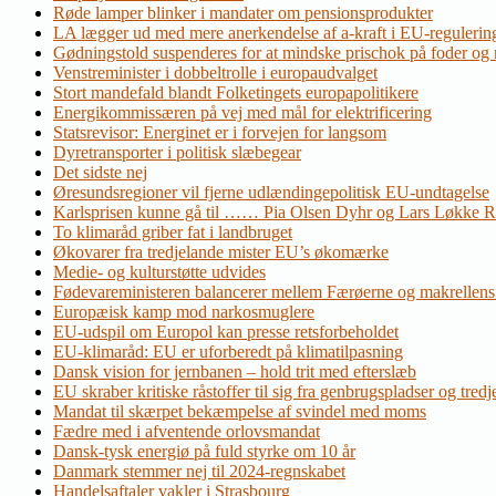
Røde lamper blinker i mandater om pensionsprodukter
LA lægger ud med mere anerkendelse af a-kraft i EU-regulerin
Gødningstold suspenderes for at mindske prischok på foder og
Venstreminister i dobbeltrolle i europaudvalget
Stort mandefald blandt Folketingets europapolitikere
Energikommissæren på vej med mål for elektrificering
Statsrevisor: Energinet er i forvejen for langsom
Dyretransporter i politisk slæbegear
Det sidste nej
Øresundsregioner vil fjerne udlændingepolitisk EU-undtagelse
Karlsprisen kunne gå til …… Pia Olsen Dyhr og Lars Løkke 
To klimaråd griber fat i landbruget
Økovarer fra tredjelande mister EU’s økomærke
Medie- og kulturstøtte udvides
Fødevareministeren balancerer mellem Færøerne og makrellens
Europæisk kamp mod narkosmuglere
EU-udspil om Europol kan presse retsforbeholdet
EU-klimaråd: EU er uforberedt på klimatilpasning
Dansk vision for jernbanen – hold trit med efterslæb
EU skraber kritiske råstoffer til sig fra genbrugspladser og tred
Mandat til skærpet bekæmpelse af svindel med moms
Fædre med i afventende orlovsmandat
Dansk-tysk energiø på fuld styrke om 10 år
Danmark stemmer nej til 2024-regnskabet
Handelsaftaler vakler i Strasbourg