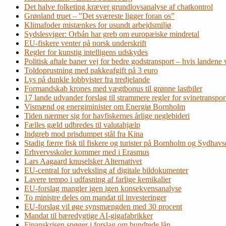
Det halve folketing kræver grundlovsanalyse af chatkontrol
Grønland truet – ”Det sværeste ligger foran os”
Klimafoder mistænkes for usundt arbejdsmiljø
Sydslesviger: Orbán har greb om europæiske mindretal
EU-fiskere venter på norsk underskrift
Regler for kunstig intelligens udskydes
Politisk aftale baner vej for bedre godstransport – hvis landene v
Toldoprustning med pakkeafgift på 3 euro
Lys på dunkle lobbyister fra tredjelande
Formandskab krones med vægtbonus til grønne lastbiler
17 lande udvander forslag til strammere regler for svinetranspor
Vismænd og energiminister om Energiø Bornholm
Tiden nærmer sig for havfiskernes årlige neglebideri
Fælles gæld udbredes til valutahjælp
Indgreb mod prisdumpet stål fra Kina
Stadig færre fisk til fiskere og turister på Bornholm og Sydhav
Erhvervsskoler kommer med i Erasmus
Lars Aagaard knuselsker Alternativet
EU-central for udveksling af digitale bildokumenter
Lavere tempo i udfasning af farlige kemikalier
EU-forslag mangler igen igen konsekvensanalyse
To ministre deles om mandat til investeringer
EU-forslag vil øge synsmængden med 30 procent
Mandat til bæredygtige AI-gigafabrikker
Finanskrisen spøger i forslag om bundtede lån