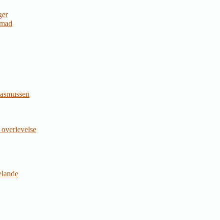
ger
 mad
Rasmussen
 overlevelse
jelande