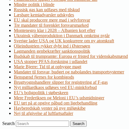
Mindre politik i blinde
Russisk gas kan udfases med tilskud
Læsbare kemiadvarsler udskydes
EU skal producere mere mad i selvforsvar
Tre mandater til forenklet forsvarsmarked
Montenegro klar i 2028 – Albanien kort efter
Ukrainsk våbenproduktion i Danmark omkring nytår
Sverige lader USA og UK konkurrere om ny atomkraft
Olieindustrien rykker dybt ind i Østersøen
Lagmanden genbekræfter sanktionspolitik
Budskab til trumpramte: Europa er fristed for videnskabsmænd
USA stopper PFAS-forskning i udlandet
Marie Bjerre: Tid til at opbygge magt
Mandater til forsvar, budget og nabolandes transportsystemer
Benspænd fjernes for kombigods
Brugtvognshandlere slipper for registrering af F-gas
Nyt milliardkaos udløses ved EU-minkforbud
EU’s boligpolitik i støbeskeen
Mere Frederiksen og Meloni i EU’s udsmidninger
EU tæt på at opgive påbud om ligebehandling
Havberedskab venter på nye miljøskibe
Nej til afgivelse af luftfartsaftaler
Search