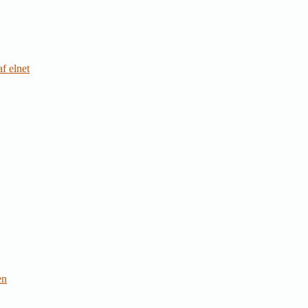
f elnet
en