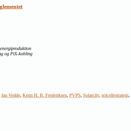
eglementet
 energiproduktion
ng og PtX-kobling
,
Jan Vedde
,
Kenn H. B. Frederiksen
,
PVPS
,
Solarcity
,
solcellestrategi
,