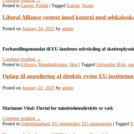
Continue reading
→
Posted in
Energi
,
Politik
|
Tagged
Energi
,
Norge
Liberal Alliance voterer imod kontrol med selskabssk
Posted on
January 24, 2025
by
admin
Forhandlingsmandat til EU-landenes udveksling af skatteoplys
Continue reading
→
Posted in
Erhverv
,
Mandatgivning
,
Skat
|
Tagged
Alexander Ryle
,
ma
Oplæg til annullering af direktiv ryster EU-institution
Posted on
January 22, 2025
by
admin
Marianne Vind: Flertal for mindstelønsdirektiv er væk
Continue reading
→
Posted in
Arbejdsmarked
,
EU-domstolen
,
EU-parlamentet
|
Tagged
E