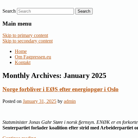
Search
Nyheder om dansk EU-politik
Fagpressen.eu
Main menu
Skip to primary content
Skip to secondary content
Home
Om Fagpressen.eu
Kontakt
Monthly Archives:
January 2025
Norge forbliver i EØS efter energiopgør i Oslo
Posted on
January 31, 2025
by
admin
Statsminister Jonas Gahr Støre i norsk fjernsyn. ENØK er en forkort
Senterpartiet forlader koalition efter strid med Arbeiderpartiet o