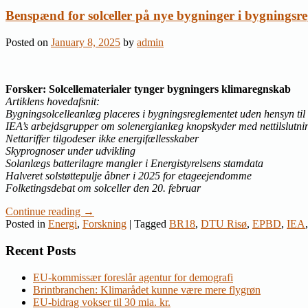
Benspænd for solceller på nye bygninger i bygningsr
Posted on
January 8, 2025
by
admin
Forsker: Solcellematerialer tynger bygningers klimaregnskab
Artiklens hovedafsnit:
Bygningsolcelleanlæg placeres i bygningsreglementet uden hensyn til
IEA’s arbejdsgrupper om solenergianlæg knopskyder med nettilslutni
Nettariffer tilgodeser ikke energifællesskaber
Skyprognoser under udvikling
Solanlægs batterilagre mangler i Energistyrelsens stamdata
Halveret solstøttepulje åbner i 2025 for etageejendomme
Folketingsdebat om solceller den 20. februar
Continue reading
→
Posted in
Energi
,
Forskning
|
Tagged
BR18
,
DTU Risø
,
EPBD
,
IEA
Recent Posts
EU-kommissær foreslår agentur for demografi
Brintbranchen: Klimarådet kunne være mere flygrøn
EU-bidrag vokser til 30 mia. kr.