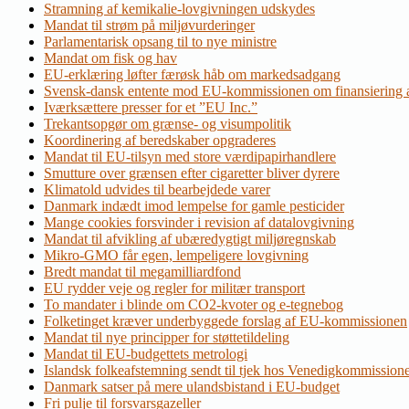
Stramning af kemikalie-lovgivningen udskydes
Mandat til strøm på miljøvurderinger
Parlamentarisk opsang til to nye ministre
Mandat om fisk og hav
EU-erklæring løfter færøsk håb om markedsadgang
Svensk-dansk entente mod EU-kommissionen om finansiering a
Iværksættere presser for et ”EU Inc.”
Trekantsopgør om grænse- og visumpolitik
Koordinering af beredskaber opgraderes
Mandat til EU-tilsyn med store værdipapirhandlere
Smutture over grænsen efter cigaretter bliver dyrere
Klimatold udvides til bearbejdede varer
Danmark indædt imod lempelse for gamle pesticider
Mange cookies forsvinder i revision af datalovgivning
Mandat til afvikling af ubæredygtigt miljøregnskab
Mikro-GMO får egen, lempeligere lovgivning
Bredt mandat til megamilliardfond
EU rydder veje og regler for militær transport
To mandater i blinde om CO2-kvoter og e-tegnebog
Folketinget kræver underbyggede forslag af EU-kommissionen
Mandat til nye principper for støttetildeling
Mandat til EU-budgettets metrologi
Islandsk folkeafstemning sendt til tjek hos Venedigkommission
Danmark satser på mere ulandsbistand i EU-budget
Fri pulje til forsvarsgazeller