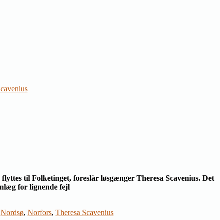
Scavenius
lyttes til Folketinget, foreslår løsgænger Theresa Scavenius. Det
læg for lignende fejl
,
Nordsø
,
Norfors
,
Theresa Scavenius