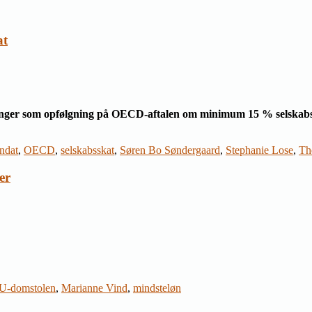
at
ninger som opfølgning på OECD-aftalen om minimum 15 % selskab
ndat
,
OECD
,
selskabsskat
,
Søren Bo Søndergaard
,
Stephanie Lose
,
Th
er
U-domstolen
,
Marianne Vind
,
mindsteløn