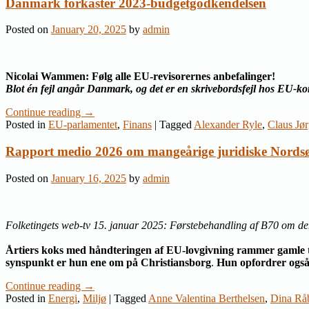
Danmark forkaster 2023-budgetgodkendelsen
Posted on
January 20, 2025
by
admin
Nicolai Wammen: Følg alle EU-revisorernes anbefalinger!
Blot én fejl angår Danmark, og det er en skrivebordsfejl hos EU-
Continue reading
→
Posted in
EU-parlamentet
,
Finans
|
Tagged
Alexander Ryle
,
Claus Jø
Rapport medio 2026 om mangeårige juridiske Nordsø
Posted on
January 16, 2025
by
admin
Folketingets web-tv 15. januar 2025: Førstebehandling af B70 om dem
Årtiers koks med håndteringen af EU-lovgivning rammer gamle ti
synspunkt er hun ene om på Christiansborg
.
Hun opfordrer også 
Continue reading
→
Posted in
Energi
,
Miljø
|
Tagged
Anne Valentina Berthelsen
,
Dina Rå