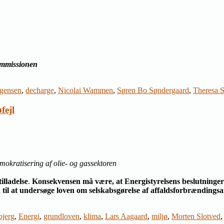
kommissionen
rgensen
,
decharge
,
Nicolai Wammen
,
Søren Bo Søndergaard
,
Theresa 
fejl
okratisering af olie- og gassektoren
lladelse
.
Konsekvensen må være, at Energistyrelsens beslutninger f
til at undersøge loven om selskabsgørelse af affaldsforbrændingsan
bjerg
,
Energi
,
grundloven
,
klima
,
Lars Aagaard
,
miljø
,
Morten Slotved