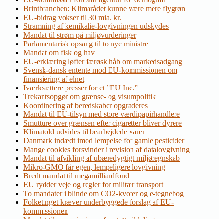
Brintbranchen: Klimarådet kunne være mere flygrøn
EU-bidrag vokser til 30 mia. kr.
Stramning af kemikalie-lovgivningen udskydes
Mandat til strøm på miljøvurderinger
Parlamentarisk opsang til to nye ministre
Mandat om fisk og hav
EU-erklæring løfter færøsk håb om markedsadgang
Svensk-dansk entente mod EU-kommissionen om
finansiering af elnet
Iværksættere presser for et ”EU Inc.”
Trekantsopgør om grænse- og visumpolitik
Koordinering af beredskaber opgraderes
Mandat til EU-tilsyn med store værdipapirhandlere
Smutture over grænsen efter cigaretter bliver dyrere
Klimatold udvides til bearbejdede varer
Danmark indædt imod lempelse for gamle pesticider
Mange cookies forsvinder i revision af datalovgivning
Mandat til afvikling af ubæredygtigt miljøregnskab
Mikro-GMO får egen, lempeligere lovgivning
Bredt mandat til megamilliardfond
EU rydder veje og regler for militær transport
To mandater i blinde om CO2-kvoter og e-tegnebog
Folketinget kræver underbyggede forslag af EU-
kommissionen