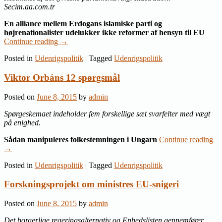
Secim.aa.com.tr
En alliance mellem Erdogans islamiske parti og
højrenationalister udelukker ikke reformer af hensyn til EU
Continue reading
→
Posted in
Udenrigspolitik
|
Tagged
Udenrigspolitik
Viktor Orbáns 12 spørgsmål
Posted on
June 8, 2015
by
admin
Spørgeskemaet indeholder fem forskellige sæt svarfelter med vægt
på enighed.
Sådan manipuleres folkestemningen i Ungarn
Continue reading
→
Posted in
Udenrigspolitik
|
Tagged
Udenrigspolitik
Forskningsprojekt om ministres EU-snigeri
Posted on
June 8, 2015
by
admin
Det borgerlige regeringsalternativ og Enhedslisten gennemfører