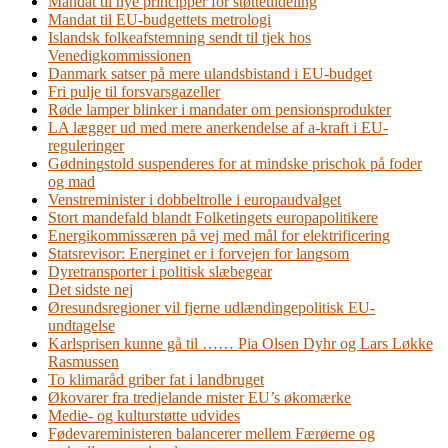
Mandat til nye principper for støttetildeling
Mandat til EU-budgettets metrologi
Islandsk folkeafstemning sendt til tjek hos
Venedigkommissionen
Danmark satser på mere ulandsbistand i EU-budget
Fri pulje til forsvarsgazeller
Røde lamper blinker i mandater om pensionsprodukter
LA lægger ud med mere anerkendelse af a-kraft i EU-
reguleringer
Gødningstold suspenderes for at mindske prischok på foder
og mad
Venstreminister i dobbeltrolle i europaudvalget
Stort mandefald blandt Folketingets europapolitikere
Energikommissæren på vej med mål for elektrificering
Statsrevisor: Energinet er i forvejen for langsom
Dyretransporter i politisk slæbegear
Det sidste nej
Øresundsregioner vil fjerne udlændingepolitisk EU-
undtagelse
Karlsprisen kunne gå til …… Pia Olsen Dyhr og Lars Løkke
Rasmussen
To klimaråd griber fat i landbruget
Økovarer fra tredjelande mister EU’s økomærke
Medie- og kulturstøtte udvides
Fødevareministeren balancerer mellem Færøerne og