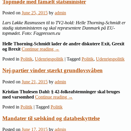
Topmøde med fåmælt statsminister
Posted on
June 25, 2015
by
admin
Lars Løkke Rasmussen til to TV2-hold: Helle Thorning-Schmidt er
stadig statsministeren og skal repræsentere Danmark på EU-
topmødet. Foto: Fagpressen.eu
Helle Thorning-Schmidt lader de andre diskutere Exit, Grexit
og Brexit
Continue reading
→
Posted in
Politik
,
Udenrigspolitik
|
Tagged
Politik
,
Udenrigspolitik
Nej-partier vinder stærkt grundlovsvåben
Posted on
June 21, 2015
by
admin
Kristian Thulesen Dahl: § 42-folkeafstemninger skal bruges
med varsomhed
Continue reading
→
Posted in
Politik
|
Tagged
Politik
Mandater til sælskind og databeskyttelse
Posted on
June 17, 2015
by
admin