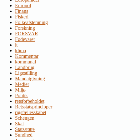
Europol
Finans
Fiskeri
Folkeafstemning
Forskning
FORSVAR
Fødevarer
it
klima
Kommentar
kommunal
Landbrug
Ligestilling
Mandatgivning
Medier
Miljø
Politik
retsforbeholdet
Retsstatsprincipper
rigsfællesskabet
Schengen
Skat
Statsstøtte
Sundhed