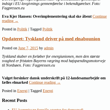
indsigt i EU-lovgivnings gennemførelse i bekendtgørelser. Foto:
Fagpressen.eu
Eva Kjer Hansen: Overimplementering skal ske åbent
Continue
reading
→
Posted in
Politik
|
Tagged
Politik
Opdateret: Tyskland driver på med elnabounion
Posted on
June 7, 2015
by
admin
Tyskland skaber en forløber for energiunionen, men den største
svaghed er fristaten Bayerns vægring mod højspændingsmotorveje
til Nordsøen. Foto: Fagpressen.eu
Valget forsinker dansk underskrift på 12-landesamarbejde om
fælles elmarked
Continue reading
→
Posted in
Energi
|
Tagged
Energi
Recent Posts
EU-kommissær foreslår agentur for demografi