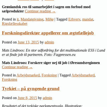
Grønlandsk ros til samarbejdet i sagen om forbud mod
sælprodukter
Continue reading
→
Posted in
it
,
Mandatgivning
,
Miljø
|
Tagged
Erhverv
,
mandat
,
Rigsfællesskabet
Forskningsdirektør appellerer om ægtefællejob
Posted on
June 13, 2015
by
admin
Mats Lindroos: En stor udfordring for det multinationale ESS i Lund
er at finde job til partneren. Foto: Fagpressen.eu
Mats Lindroos: Forskere siger nej til job i Øresundsregionen
Continue reading
→
Posted in
Arbejdsmarked
,
Forskning
|
Tagged
Arbejdsmarked
,
Forskning
Tyrkiet – på gyngende grund
Posted on
June 8, 2015
by
admin
Resultatet af det tyrkiske parlamentsvalg. Illustration: