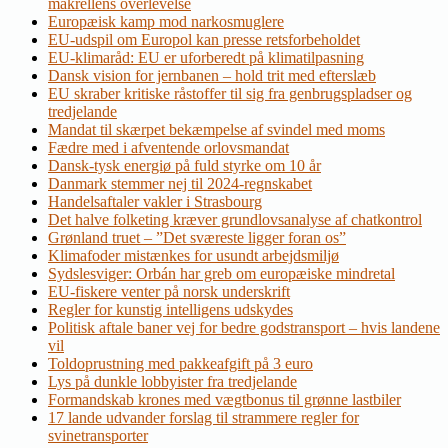
makrellens overlevelse
Europæisk kamp mod narkosmuglere
EU-udspil om Europol kan presse retsforbeholdet
EU-klimaråd: EU er uforberedt på klimatilpasning
Dansk vision for jernbanen – hold trit med efterslæb
EU skraber kritiske råstoffer til sig fra genbrugspladser og
tredjelande
Mandat til skærpet bekæmpelse af svindel med moms
Fædre med i afventende orlovsmandat
Dansk-tysk energiø på fuld styrke om 10 år
Danmark stemmer nej til 2024-regnskabet
Handelsaftaler vakler i Strasbourg
Det halve folketing kræver grundlovsanalyse af chatkontrol
Grønland truet – ”Det sværeste ligger foran os”
Klimafoder mistænkes for usundt arbejdsmiljø
Sydslesviger: Orbán har greb om europæiske mindretal
EU-fiskere venter på norsk underskrift
Regler for kunstig intelligens udskydes
Politisk aftale baner vej for bedre godstransport – hvis landene
vil
Toldoprustning med pakkeafgift på 3 euro
Lys på dunkle lobbyister fra tredjelande
Formandskab krones med vægtbonus til grønne lastbiler
17 lande udvander forslag til strammere regler for
svinetransporter