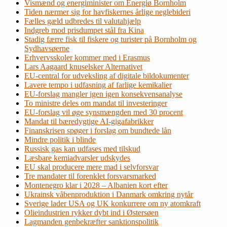
Vismænd og energiminister om Energiø Bornholm
Tiden nærmer sig for havfiskernes årlige neglebideri
Fælles gæld udbredes til valutahjælp
Indgreb mod prisdumpet stål fra Kina
Stadig færre fisk til fiskere og turister på Bornholm og
Sydhavsøerne
Erhvervsskoler kommer med i Erasmus
Lars Aagaard knuselsker Alternativet
EU-central for udveksling af digitale bildokumenter
Lavere tempo i udfasning af farlige kemikalier
EU-forslag mangler igen igen konsekvensanalyse
To ministre deles om mandat til investeringer
EU-forslag vil øge synsmængden med 30 procent
Mandat til bæredygtige AI-gigafabrikker
Finanskrisen spøger i forslag om bundtede lån
Mindre politik i blinde
Russisk gas kan udfases med tilskud
Læsbare kemiadvarsler udskydes
EU skal producere mere mad i selvforsvar
Tre mandater til forenklet forsvarsmarked
Montenegro klar i 2028 – Albanien kort efter
Ukrainsk våbenproduktion i Danmark omkring nytår
Sverige lader USA og UK konkurrere om ny atomkraft
Olieindustrien rykker dybt ind i Østersøen
Lagmanden genbekræfter sanktionspolitik