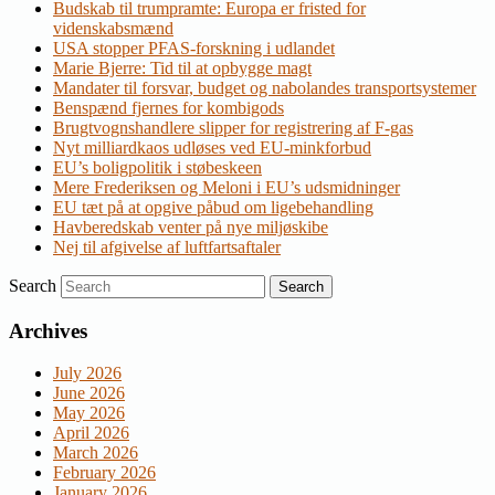
Budskab til trumpramte: Europa er fristed for
videnskabsmænd
USA stopper PFAS-forskning i udlandet
Marie Bjerre: Tid til at opbygge magt
Mandater til forsvar, budget og nabolandes transportsystemer
Benspænd fjernes for kombigods
Brugtvognshandlere slipper for registrering af F-gas
Nyt milliardkaos udløses ved EU-minkforbud
EU’s boligpolitik i støbeskeen
Mere Frederiksen og Meloni i EU’s udsmidninger
EU tæt på at opgive påbud om ligebehandling
Havberedskab venter på nye miljøskibe
Nej til afgivelse af luftfartsaftaler
Search
Archives
July 2026
June 2026
May 2026
April 2026
March 2026
February 2026
January 2026