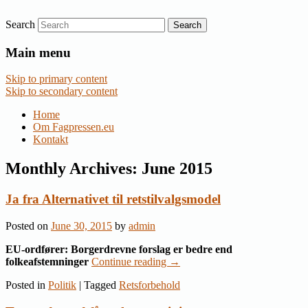
Search
Nyheder om dansk EU-politik
Fagpressen.eu
Main menu
Skip to primary content
Skip to secondary content
Home
Om Fagpressen.eu
Kontakt
Monthly Archives:
June 2015
Ja fra Alternativet til retstilvalgsmodel
Posted on
June 30, 2015
by
admin
EU-ordfører: Borgerdrevne forslag er bedre end
folkeafstemninger
Continue reading
→
Posted in
Politik
|
Tagged
Retsforbehold