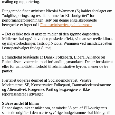
måling og rapportering.
Fungerende finansminister Nicolai Wammen (S) kalder forslaget om
”udgiftssporings- og resultatramme for EU-budgettet” for
performanceforordningen, selv om denne engelsksprogede
betegnelse er luget ud i
Finansministeriets politikernotat
.
– Det er ikke nok at afsætte midler til den grønne dagsorden.
Midlerne skal også have den ønskede effekt, så man ser reelle klima-
og miljøforbedringer, fastslog Nicolai Wammen ved mandatdebatten
i europaudvalget fredag 8. maj.
Et mindretal bestående af Dansk Folkeparti, Liberal Alliance og
Enhedslisten voterede imod forhandlingsmandatet. Det er for slattent
eller for uambitiøst i forhold til administrative byrder, mener de tre
partier.
Flertallet udgøres dermed af Socialdemokratiet, Venstre,
Moderaterne, SF, Konservative Folkeparti, Danmarksdemokraterne
og Alternativet. Borgernes Parti og løsgængere er ikke
reporæsenteret i udvalget.
Større andel til klima
Et nedslagspunkt er målet om, at mindst 35 pct. af EU-budgettets
samlede udgifter i den næste syvårige budgetramme skal bidrage til