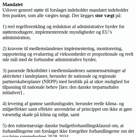
Mandatet
Udover generel støtte til forslaget indeholder mandatet indeholder
fem punkter, som alle vægtes tungt. Der lægges
stor vægt
på:
1) reel regelforenkling og reduktion af administrative byrder for
støttemodtagere, implementerende myndigheder og EU’s
administration,
2) kravene til medlemslandenes implementering, monitorering,
rapportering og evaluering af virksomheder er proportionale og reelt
står mål med de forbundne administrative byrder,
3) passende fleksibilitet i medlemslandenes sammensætninger af
aktiviteter i landeplaner, herunder de nationale og regionale
partnerskabesplaner (NRPP) med henblik på at sikre mulighed for
tilpasning til nationale behov [læs: den danske trepartsaftales
initiativer] ,
4) levering af grønne samfundsgoder, herunder reelle klima- og
miljøeffekter samt effektiv anvendelse af princippet om ikke at gøre
væsentlig skade på klima og miljø, samt
5) den rutinemæssige danske budgetforhandlingsklausul om, at
forhandlingerne om forslaget ikke foregriber forhandlingerne om det
syvårige rammebudget 2028-2034.