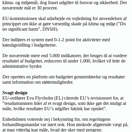
klima- og miljømål, dog fraset udgifter til forsvar og sikkerhed. Det
nuværende mål er 30 procent.
EU-kommissionen skal udarbejde en vejledning for anvendelsen af
princippet om ikke at gøre væsentlig skade på klima og miljø (”Do
no significant harm”, DNSH).
Der indføres et system med 0-1-2 point for aktiviteter med
kønsligestilling i budgetterne.
De nuværende mere end 5.000 indikatorer, der bruges til at vurdere
resultatet af budgettet, reduceres til under 1.000, hvilket vil lette de
administrative byrder.
Der oprettes en platform om budgettet gennemførelse og resultater
samt information om støttemuligheder.
Svagt design
EU-ordfører Eva Flyvholm (EL) citerede EU’s revisionsret for, at
”resultatrammen lider af et svagt design, som ikke gør det muligt at
måle, hvilke resultater EU’s udgifter faktisk har opnået”.
Enhedslisten voterede nej i bekymring for, om regeringens
forhandlingsmandat var stært nok. Hun ønskede afgørende vægt på,
at man vitterlig kan måle, hvad der sker med pengene.