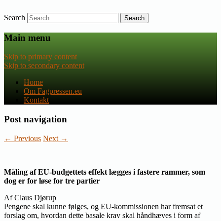
Search
Nyheder om dansk EU-politik
Fagpressen.eu
Main menu
Skip to primary content
Skip to secondary content
Home
Om Fagpressen.eu
Kontakt
Post navigation
←
Previous
Next
→
Måling af EU-budgettets effekt lægges i fastere rammer, som
dog er for løse for tre partier
Af Claus Djørup
Pengene skal kunne følges, og EU-kommissionen har fremsat et
forslag om, hvordan dette basale krav skal håndhæves i form af