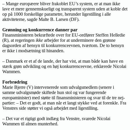
– Mange europæere bliver frakoblet EU’s system, er at man ikke
lave et mere gennemskueligt og transparent system uden at koble det
op på 1000 forskellige parametre, herunder ligestilling i alle
aktiviteterne, sagde Malte B. Larsen (DF).
Grønning og konkurrence danner par
Finansministeren bekræftede over for EU-ordfører Steffen Helledie
(R), at regeringen
ikke
arbejder for at underminere den grønne
dagsorden af hensyn til konkurrenceevnen, tværtom. De to hensyn
er ikke i modsætning til hinanden.
– Danmark er et af de lande, der har vist, at man både kan have en
stærk grøn udvikling og en høj konkurrenceevne, erklærede Nicolai
Wammen.
Forbrødring
Marie Bjerre (V) intervenerede som udvalgsmedlem (senere i
samme udvalgsmøde skiftede hun stol og var fungerende
europaminister) med støtte til finansministeren og svar til de tre nej-
partier: – Det er godt, at man når et langt stykke ved at forenkle. Fra
Venstres side støtter vi også arbejdet med ligestilling.
– Det var et rigtigt godt indlæg fra Venstre, svarede Nicolai
Wammen til almen munterhed.