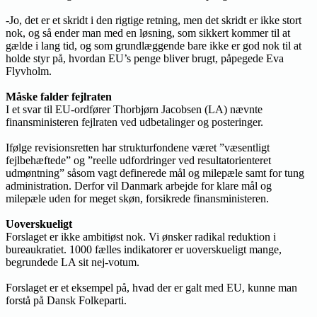
-Jo, det er et skridt i den rigtige retning, men det skridt er ikke stort
nok, og så ender man med en løsning, som sikkert kommer til at
gælde i lang tid, og som grundlæggende bare ikke er god nok til at
holde styr på, hvordan EU’s penge bliver brugt, påpegede Eva
Flyvholm.
Måske falder fejlraten
I et svar til EU-ordfører Thorbjørn Jacobsen (LA) nævnte
finansministeren fejlraten ved udbetalinger og posteringer.
Ifølge revisionsretten har strukturfondene været ”væsentligt
fejlbehæftede” og ”reelle udfordringer ved resultatorienteret
udmøntning” såsom vagt definerede mål og milepæle samt for tung
administration. Derfor vil Danmark arbejde for klare mål og
milepæle uden for meget skøn, forsikrede finansministeren.
Uoverskueligt
Forslaget er ikke ambitiøst nok. Vi ønsker radikal reduktion i
bureaukratiet. 1000 fælles indikatorer er uoverskueligt mange,
begrundede LA sit nej-votum.
Forslaget er et eksempel på, hvad der er galt med EU, kunne man
forstå på Dansk Folkeparti.