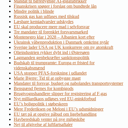
Mandat til bæredygtige AI-gigafabrikker
Finanskrisen spøger i forslag om bundtede lån
Mindre politik i blinde
Russisk gas kan udfases med tilskud
Læsbare kemiadvarsler udskydes
EU skal producere mere mad i selvforsvar
Tre mandater til forenklet forsvarsmarked
Montenegro klar i 2028 – Albanien kort efter
Ukrainsk våbenproduktion i Danmark omkring nytår
Sverige lader USA og UK konkurrere om ny atomkraft
Olieindustrien rykker dybt ind i Østersøen
Lagmanden genbekræfter sanktionspolitik
Budskab til trumpramte: Europa er fristed for
videnskabsmænd
USA stopper PFAS-forskning i udlandet
Marie Bjerre: Tid til at opbygge magt
Mandater til forsvar, budget og nabolandes transportsystemer
Benspænd fjernes for kombigods
Brugtvognshandlere slipper for registrering af F-gas
Nyt milliardkaos udløses ved EU-minkforbud
EU’s boligpolitik i støbeskeen
Mere Frederiksen og Meloni i EU’s udsmidninger
EU tæt på at opgive påbud om ligebehandling
Havberedskab venter på nye miljøskibe
Nej til afgivelse af luftfartsaftaler