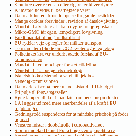
Smutture over grænsen efter cigaretter bliver dyrere
Klimatold udvides til bearbejdede varer
Danmark indædt imod lempelse for gamle pesticider
Mange cookies forsvinder i revision af datalovgivning
Mandat til afvikling af ubæredygtigt miljøregnskab
Mikro-GMO får egen, lempeligere lovgivning
Bredt mandat til megamilliardfond
EU rydder veje og regler for militær transport
To mandater i blinde om CO2-kvoter og e-tegnebog
Folketinget kræver underbyggede forslag af EU-
kommissionen
Mandat til nye principper for støttetildeling
Mandat til EU-budgettets metrologi
Islandsk folkeafstemning sendt til tjek hos
Venedigkommissionen
Danmark satser på mere ulandsbistand i EU-budget
Fri pulje til forsvarsgazeller
Røde lamper blinker i mandater om pensionsprodukter
LA lægger ud med mere anerkendelse af a-kraft i EU-
reguleringer
Gødningstold suspenderes for at mindske prischok på foder
og mad
Venstreminister i dobbeltrolle i europaudvalget
Stort mandefald blandt Folketingets europapolitikere
Energikommissæren på vej med mål for elektrificering