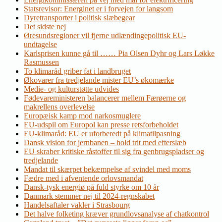
Statsrevisor: Energinet er i forvejen for langsom
Dyretransporter i politisk slæbegear
Det sidste nej
Øresundsregioner vil fjerne udlændingepolitisk EU-
undtagelse
Karlsprisen kunne gå til …… Pia Olsen Dyhr og Lars Løkke
Rasmussen
To klimaråd griber fat i landbruget
Økovarer fra tredjelande mister EU’s økomærke
Medie- og kulturstøtte udvides
Fødevareministeren balancerer mellem Færøerne og
makrellens overlevelse
Europæisk kamp mod narkosmuglere
EU-udspil om Europol kan presse retsforbeholdet
EU-klimaråd: EU er uforberedt på klimatilpasning
Dansk vision for jernbanen – hold trit med efterslæb
EU skraber kritiske råstoffer til sig fra genbrugspladser og
tredjelande
Mandat til skærpet bekæmpelse af svindel med moms
Fædre med i afventende orlovsmandat
Dansk-tysk energiø på fuld styrke om 10 år
Danmark stemmer nej til 2024-regnskabet
Handelsaftaler vakler i Strasbourg
Det halve folketing kræver grundlovsanalyse af chatkontrol