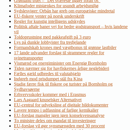
Grønland truet – ”Det sværeste ligger foran os”
Klimafoder mistænkes for usundt arbejdsmiljø
Sydslesviger: Orbán har greb om europæiske mindretal
EU-fiskere venter på norsk underskrift
Regler for kunstig intelligens udskydes
Politisk aftale baner vej for bedre godstransport – hvis landene
vil
Toldoprustning med pakkeafgift på 3 euro
Lys på dunkle lobbyister fra tredjelande
Formandskab krones med vægtbonus til grønne lastbiler
17 lande udvander forslag til strammere regler for
svinetransporter
Vismænd og energiminister om Energiø Bornholm
Tiden nærmer sig for havfiskernes årlige neglebideri
Fælles gæld udbredes til valutahjælp
Indgreb mod prisdumpet stål fra Kina
Stadig færre fisk til fiskere og turister på Bornholm og
Sydhavsøerne
Erhvervsskoler kommer med i Erasmus
Lars Aagaard knuselsker Alternativet
EU-central for udveksling af digitale bildokumenter
Lavere tempo i udfasning af farlige kemikalier
EU-forslag mangler igen igen konsekvensanalyse
To ministre deles om mandat til investeringer
EU-forslag vil øge synsmængden med 30 procent