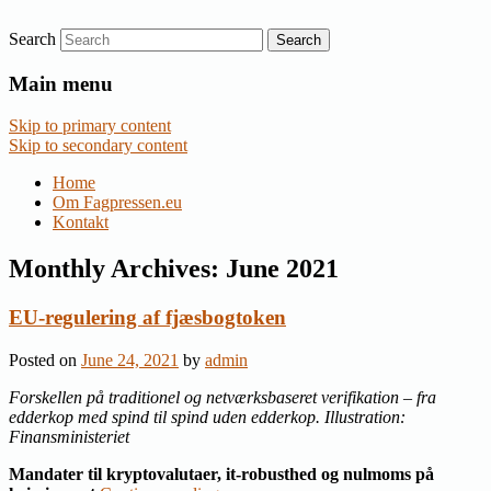
Search
Nyheder om dansk EU-politik
Fagpressen.eu
Main menu
Skip to primary content
Skip to secondary content
Home
Om Fagpressen.eu
Kontakt
Monthly Archives:
June 2021
EU-regulering af fjæsbogtoken
Posted on
June 24, 2021
by
admin
Forskellen på traditionel og netværksbaseret verifikation – fra
edderkop med spind til spind uden edderkop. Illustration:
Finansministeriet
Mandater til kryptovalutaer, it-robusthed og nulmoms på