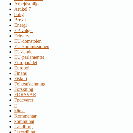
Arbejdsmiljø
Artikel 7
bolig
Brexit
Energi
EP-valget
Erhverv
EU-domstolen
EU-kommissionen
EU-lande
EU-parlamentet
Europarådet
Europol
Finans
Fiskeri
Folkeafstemning
Forskning
FORSVAR
Fødevarer
it
klima
Kommentar
kommunal
Landbrug
Ligestilling