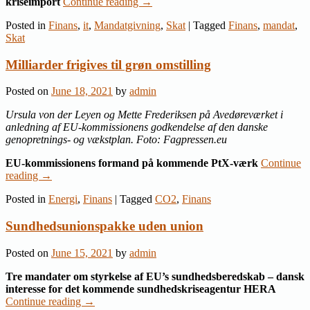
kriseimport
Continue reading
→
Posted in
Finans
,
it
,
Mandatgivning
,
Skat
|
Tagged
Finans
,
mandat
,
Skat
Milliarder frigives til grøn omstilling
Posted on
June 18, 2021
by
admin
Ursula von der Leyen og Mette Frederiksen på Avedøreværket i
anledning af EU-kommissionens godkendelse af den danske
genopretnings- og vækstplan. Foto: Fagpressen.eu
EU-kommissionens formand på kommende PtX-værk
Continue
reading
→
Posted in
Energi
,
Finans
|
Tagged
CO2
,
Finans
Sundhedsunionspakke uden union
Posted on
June 15, 2021
by
admin
Tre mandater om styrkelse af EU’s sundhedsberedskab – dansk
interesse for det kommende sundhedskriseagentur HERA
Continue reading
→