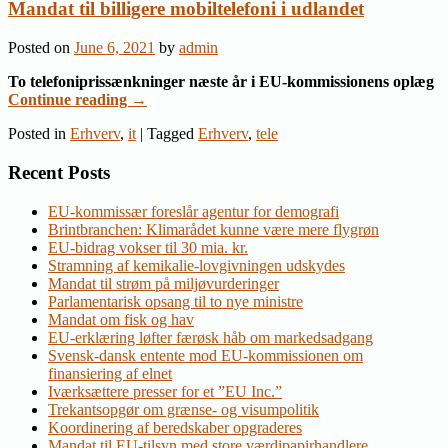
Mandat til billigere mobiltelefoni i udlandet
Posted on
June 6, 2021
by
admin
To telefoniprissænkninger næste år i EU-kommissionens oplæg
Continue reading
→
Posted in
Erhverv
,
it
|
Tagged
Erhverv
,
tele
Recent Posts
EU-kommissær foreslår agentur for demografi
Brintbranchen: Klimarådet kunne være mere flygrøn
EU-bidrag vokser til 30 mia. kr.
Stramning af kemikalie-lovgivningen udskydes
Mandat til strøm på miljøvurderinger
Parlamentarisk opsang til to nye ministre
Mandat om fisk og hav
EU-erklæring løfter færøsk håb om markedsadgang
Svensk-dansk entente mod EU-kommissionen om
finansiering af elnet
Iværksættere presser for et ”EU Inc.”
Trekantsopgør om grænse- og visumpolitik
Koordinering af beredskaber opgraderes
Mandat til EU-tilsyn med store værdipapirhandlere