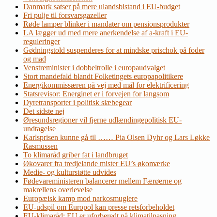
Danmark satser på mere ulandsbistand i EU-budget
Fri pulje til forsvarsgazeller
Røde lamper blinker i mandater om pensionsprodukter
LA lægger ud med mere anerkendelse af a-kraft i EU-
reguleringer
Gødningstold suspenderes for at mindske prischok på foder
og mad
Venstreminister i dobbeltrolle i europaudvalget
Stort mandefald blandt Folketingets europapolitikere
Energikommissæren på vej med mål for elektrificering
Statsrevisor: Energinet er i forvejen for langsom
Dyretransporter i politisk slæbegear
Det sidste nej
Øresundsregioner vil fjerne udlændingepolitisk EU-
undtagelse
Karlsprisen kunne gå til …… Pia Olsen Dyhr og Lars Løkke
Rasmussen
To klimaråd griber fat i landbruget
Økovarer fra tredjelande mister EU’s økomærke
Medie- og kulturstøtte udvides
Fødevareministeren balancerer mellem Færøerne og
makrellens overlevelse
Europæisk kamp mod narkosmuglere
EU-udspil om Europol kan presse retsforbeholdet
EU-klimaråd: EU er uforberedt på klimatilpasning