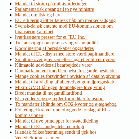
Mandat til strøm på miljøvurderinger
Parlamentarisk opsang til to nye ministre
Mandat om fisk og hav
EU-erklæring løfter færøsk håb om markedsadgang
Svensk-dansk entente mod EU-kommissionen om
finansiering af elnet
Iværksættere presser for et ”EU Inc.”
Trekantsopgør om grænse- og visumpolitik
Koordinering af beredskaber opgraderes
Mandat til EU-tilsyn med store værdipapirhandlere
Smutture over grænsen efter cigaretter bliver dyrere
Klimatold udvides til bearbejdede varer
Danmark indædt imod lempelse for gamle pesticider
Mange cookies forsvinder i revision af datalovgivning
Mandat til afvikling af ubæredygtigt miljøregnskab
Mikro-GMO får egen, lempeligere lovgivning
Bredt mandat til megamilliardfond
EU rydder veje og regler for militær transport
To mandater i blinde om CO2-kvoter og e-tegnebog
Folketinget kræver underbyggede forslag af EU-
kommissionen
Mandat til nye principper for støttetildeling
Mandat til EU-budgettets metrologi
Islandsk folkeafstemning sendt til tjek hos
Venedigkommissionen