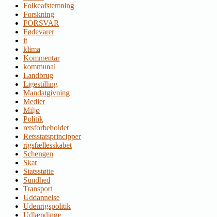
Folkeafstemning
Forskning
FORSVAR
Fødevarer
it
klima
Kommentar
kommunal
Landbrug
Ligestilling
Mandatgivning
Medier
Miljø
Politik
retsforbeholdet
Retsstatsprincipper
rigsfællesskabet
Schengen
Skat
Statsstøtte
Sundhed
Transport
Uddannelse
Udenrigspolitik
Udlændinge