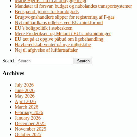
Marie Bjerre: Tid til at opbygge magt
Mandater til forsvar, budget og nabolandes transportsystemer
Benspænd fjernes for kombigods
Brugtvognshandlere slipper for registrering af F-gas
Nyt milliardkaos udløses ved EU-minkforbud
EU’s boligpolitik i støbeskeen
Mere Frederiksen og Meloni i EU’s udsmidninger
EU tæt på at opgive påbud om ligebehandling
Havberedskab venter på nye miljøskibe
Nej til afgivelse af luftfartsaftaler
Search
Archives
July 2026
June 2026
May 2026
April 2026
March 2026
February 2026
January 2026
December 2025
November 2025
October 2025