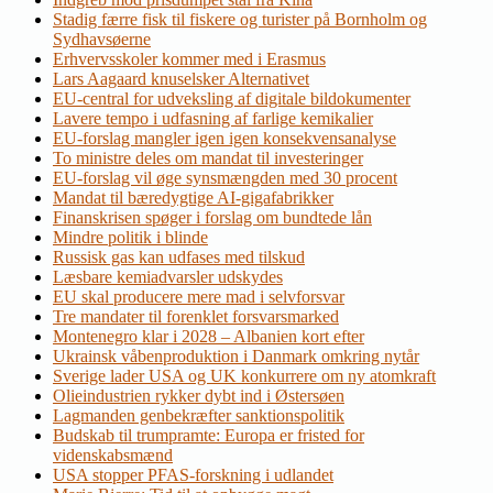
Stadig færre fisk til fiskere og turister på Bornholm og
Sydhavsøerne
Erhvervsskoler kommer med i Erasmus
Lars Aagaard knuselsker Alternativet
EU-central for udveksling af digitale bildokumenter
Lavere tempo i udfasning af farlige kemikalier
EU-forslag mangler igen igen konsekvensanalyse
To ministre deles om mandat til investeringer
EU-forslag vil øge synsmængden med 30 procent
Mandat til bæredygtige AI-gigafabrikker
Finanskrisen spøger i forslag om bundtede lån
Mindre politik i blinde
Russisk gas kan udfases med tilskud
Læsbare kemiadvarsler udskydes
EU skal producere mere mad i selvforsvar
Tre mandater til forenklet forsvarsmarked
Montenegro klar i 2028 – Albanien kort efter
Ukrainsk våbenproduktion i Danmark omkring nytår
Sverige lader USA og UK konkurrere om ny atomkraft
Olieindustrien rykker dybt ind i Østersøen
Lagmanden genbekræfter sanktionspolitik
Budskab til trumpramte: Europa er fristed for
videnskabsmænd
USA stopper PFAS-forskning i udlandet