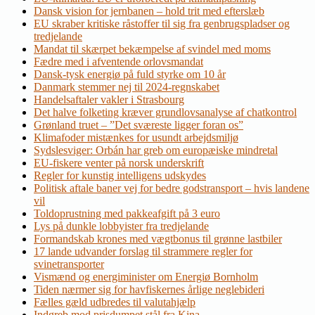
Dansk vision for jernbanen – hold trit med efterslæb
EU skraber kritiske råstoffer til sig fra genbrugspladser og
tredjelande
Mandat til skærpet bekæmpelse af svindel med moms
Fædre med i afventende orlovsmandat
Dansk-tysk energiø på fuld styrke om 10 år
Danmark stemmer nej til 2024-regnskabet
Handelsaftaler vakler i Strasbourg
Det halve folketing kræver grundlovsanalyse af chatkontrol
Grønland truet – ”Det sværeste ligger foran os”
Klimafoder mistænkes for usundt arbejdsmiljø
Sydslesviger: Orbán har greb om europæiske mindretal
EU-fiskere venter på norsk underskrift
Regler for kunstig intelligens udskydes
Politisk aftale baner vej for bedre godstransport – hvis landene
vil
Toldoprustning med pakkeafgift på 3 euro
Lys på dunkle lobbyister fra tredjelande
Formandskab krones med vægtbonus til grønne lastbiler
17 lande udvander forslag til strammere regler for
svinetransporter
Vismænd og energiminister om Energiø Bornholm
Tiden nærmer sig for havfiskernes årlige neglebideri
Fælles gæld udbredes til valutahjælp
Indgreb mod prisdumpet stål fra Kina