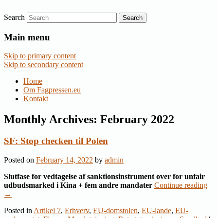
Search
Nyheder om dansk EU-politik
Fagpressen.eu
Main menu
Skip to primary content
Skip to secondary content
Home
Om Fagpressen.eu
Kontakt
Monthly Archives:
February 2022
SF: Stop checken til Polen
Posted on
February 14, 2022
by
admin
Slutfase for vedtagelse af sanktionsinstrument over for unfair
udbudsmarked i Kina + fem andre mandater
Continue reading
→
Posted in
Artikel 7
,
Erhverv
,
EU-domstolen
,
EU-lande
,
EU-