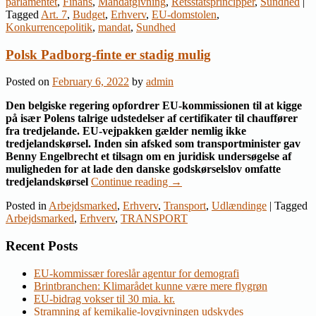
parlamentet
,
Finans
,
Mandatgivning
,
Retsstatsprincipper
,
Sundhed
|
Tagged
Art. 7
,
Budget
,
Erhverv
,
EU-domstolen
,
Konkurrencepolitik
,
mandat
,
Sundhed
Polsk Padborg-finte er stadig mulig
Posted on
February 6, 2022
by
admin
Den belgiske regering opfordrer EU-kommissionen til at kigge
på især Polens talrige udstedelser af certifikater til chauffører
fra tredjelande. EU-vejpakken gælder nemlig ikke
tredjelandskørsel. Inden sin afsked som transportminister gav
Benny Engelbrecht et tilsagn om en juridisk undersøgelse af
muligheden for at lade den danske godskørselslov omfatte
tredjelandskørsel
Continue reading
→
Posted in
Arbejdsmarked
,
Erhverv
,
Transport
,
Udlændinge
|
Tagged
Arbejdsmarked
,
Erhverv
,
TRANSPORT
Recent Posts
EU-kommissær foreslår agentur for demografi
Brintbranchen: Klimarådet kunne være mere flygrøn
EU-bidrag vokser til 30 mia. kr.
Stramning af kemikalie-lovgivningen udskydes