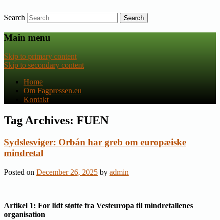
Search
Nyheder om dansk EU-politik
Fagpressen.eu
Main menu
Skip to primary content
Skip to secondary content
Home
Om Fagpressen.eu
Kontakt
Tag Archives:
FUEN
Sydslesviger: Orbán har greb om europæiske
mindretal
Posted on
December 26, 2025
by
admin
Artikel 1: For lidt støtte fra Vesteuropa til mindretallenes
organisation