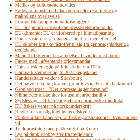
Medie- og kulturstøtte udvides
Fødevareministeren balancerer mellem Færøerne og
makrellens overlevelse
Europæisk kamp mod narkosmuglere
EU-udspil om Europol kan presse retsforbeholdet
EU-klimaråd: EU er uforberedt på klimatilpasning
Dansk vision for jernbanen – hold trit med efterslæb
EU skraber kritiske råstoffer til sig fra genbrugspladser og
tredjelande
Mandat til skærpet bekæmpelse af svindel med moms
Fædre med i afventende orlovsmandat
Dansk-tysk energiø på fuld styrke om 10 år
Danmark stemmer nej til 2024-regnskabet
Handelsaftaler vakler i Strasbourg
Det halve folketing kræver grundlovsanalyse af chatkontrol
Grønland truet – ”Det sværeste ligger foran os”
Klimafoder mistænkes for usundt arbejdsmiljø
Sydslesviger: Orbán har greb om europæiske mindretal
EU-fiskere venter på norsk underskrift
Regler for kunstig intelligens udskydes
Politisk aftale baner vej for bedre godstransport – hvis landene
vil
Toldoprustning med pakkeafgift på 3 euro
Lys på dunkle lobbyister fra tredjelande
Formandskab krones med vægtbonus til grønne lastbiler