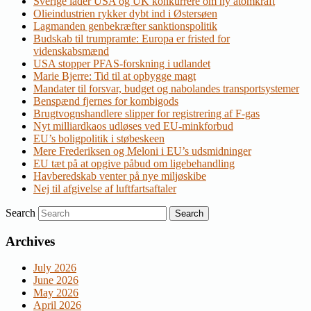
Sverige lader USA og UK konkurrere om ny atomkraft
Olieindustrien rykker dybt ind i Østersøen
Lagmanden genbekræfter sanktionspolitik
Budskab til trumpramte: Europa er fristed for
videnskabsmænd
USA stopper PFAS-forskning i udlandet
Marie Bjerre: Tid til at opbygge magt
Mandater til forsvar, budget og nabolandes transportsystemer
Benspænd fjernes for kombigods
Brugtvognshandlere slipper for registrering af F-gas
Nyt milliardkaos udløses ved EU-minkforbud
EU’s boligpolitik i støbeskeen
Mere Frederiksen og Meloni i EU’s udsmidninger
EU tæt på at opgive påbud om ligebehandling
Havberedskab venter på nye miljøskibe
Nej til afgivelse af luftfartsaftaler
Search
Archives
July 2026
June 2026
May 2026
April 2026