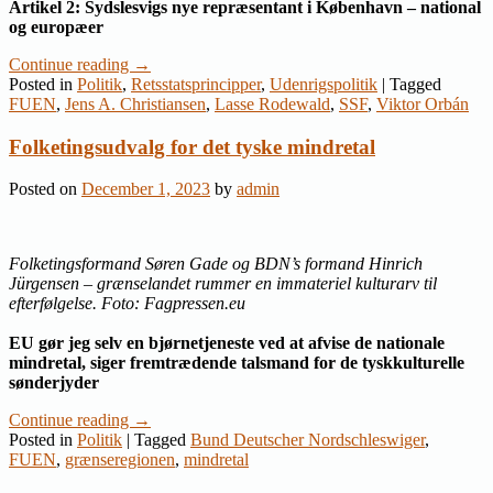
Artikel 2: Sydslesvigs nye repræsentant i København – national
og europæer
Continue reading
→
Posted in
Politik
,
Retsstatsprincipper
,
Udenrigspolitik
|
Tagged
FUEN
,
Jens A. Christiansen
,
Lasse Rodewald
,
SSF
,
Viktor Orbán
Folketingsudvalg for det tyske mindretal
Posted on
December 1, 2023
by
admin
Folketingsformand Søren Gade og BDN’s formand Hinrich
Jürgensen – grænselandet rummer en immateriel kulturarv til
efterfølgelse. Foto: Fagpressen.eu
EU gør jeg selv en bjørnetjeneste ved at afvise de nationale
mindretal, siger fremtrædende talsmand for de tyskkulturelle
sønderjyder
Continue reading
→
Posted in
Politik
|
Tagged
Bund Deutscher Nordschleswiger
,
FUEN
,
grænseregionen
,
mindretal