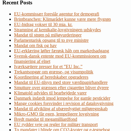
Recent Posts
EU-kommissær foreslår agentur for demografi
Brintbranchen: Klimarådet kunne være mere flygrøn
EU-bidrag vokser til 30 mia. kr.
Stramning af kemikalie-lovgivningen udskydes
Mandat til strøm på miljøvurderinger
Parlamentarisk opsang til to nye ministre
Mandat om fisk og hav
EU-erklæring løfter færøsk håb om markedsadgang
Svensk-dansk entente mod EU-kommissionen om
finansiering af elnet
Iværksættere presser for et ”EU Inc.”
Trekantsopgør om grænse- og visumpolitik
Koordinering af beredskaber opgraderes
Mandat til EU-tilsyn med store værdipapirhandlere
Smutture over grænsen efter cigaretter bliver dyrere
Klimatold udvides til bearbejdede varer
Danmark indædt imod lempelse for gamle pesticider
Mange cookies forsvinder i revision af datalovgivning
Mandat til afvikling af ubæredygtigt miljøregnskab
Mikro-GMO får egen, lempeligere lovgivning
Bredt mandat til megamilliardfond
EU rydder veje og regler for militær transport
To mandater i blinde om CO2-kvoter og e-tegnebog