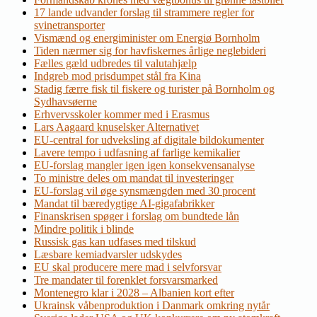
17 lande udvander forslag til strammere regler for
svinetransporter
Vismænd og energiminister om Energiø Bornholm
Tiden nærmer sig for havfiskernes årlige neglebideri
Fælles gæld udbredes til valutahjælp
Indgreb mod prisdumpet stål fra Kina
Stadig færre fisk til fiskere og turister på Bornholm og
Sydhavsøerne
Erhvervsskoler kommer med i Erasmus
Lars Aagaard knuselsker Alternativet
EU-central for udveksling af digitale bildokumenter
Lavere tempo i udfasning af farlige kemikalier
EU-forslag mangler igen igen konsekvensanalyse
To ministre deles om mandat til investeringer
EU-forslag vil øge synsmængden med 30 procent
Mandat til bæredygtige AI-gigafabrikker
Finanskrisen spøger i forslag om bundtede lån
Mindre politik i blinde
Russisk gas kan udfases med tilskud
Læsbare kemiadvarsler udskydes
EU skal producere mere mad i selvforsvar
Tre mandater til forenklet forsvarsmarked
Montenegro klar i 2028 – Albanien kort efter
Ukrainsk våbenproduktion i Danmark omkring nytår