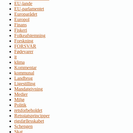
EU-lande
EU-parlamentet
Europarådet
Europol
Finans
Fiskeri
Folkeafstemning
Forskning
FORSVAR
Fødevarer
it
klima
Kommentar
kommunal
Landbrug
Ligestilling
Mandatgivning
Medier
Miljø
Politik
retsforbeholdet
Retsstatsprincipper
rigsfællesskabet
Schengen
Skat