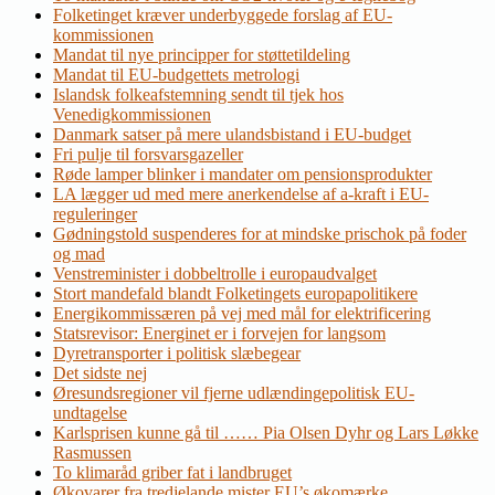
Folketinget kræver underbyggede forslag af EU-
kommissionen
Mandat til nye principper for støttetildeling
Mandat til EU-budgettets metrologi
Islandsk folkeafstemning sendt til tjek hos
Venedigkommissionen
Danmark satser på mere ulandsbistand i EU-budget
Fri pulje til forsvarsgazeller
Røde lamper blinker i mandater om pensionsprodukter
LA lægger ud med mere anerkendelse af a-kraft i EU-
reguleringer
Gødningstold suspenderes for at mindske prischok på foder
og mad
Venstreminister i dobbeltrolle i europaudvalget
Stort mandefald blandt Folketingets europapolitikere
Energikommissæren på vej med mål for elektrificering
Statsrevisor: Energinet er i forvejen for langsom
Dyretransporter i politisk slæbegear
Det sidste nej
Øresundsregioner vil fjerne udlændingepolitisk EU-
undtagelse
Karlsprisen kunne gå til …… Pia Olsen Dyhr og Lars Løkke
Rasmussen
To klimaråd griber fat i landbruget
Økovarer fra tredjelande mister EU’s økomærke