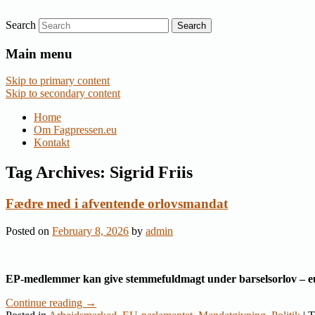
Search
Nyheder om dansk EU-politik
Fagpressen.eu
Main menu
Skip to primary content
Skip to secondary content
Home
Om Fagpressen.eu
Kontakt
Tag Archives:
Sigrid Friis
Fædre med i afventende orlovsmandat
Posted on
February 8, 2026
by
admin
EP-medlemmer kan give stemmefuldmagt under barselsorlov – eu
Continue reading
→