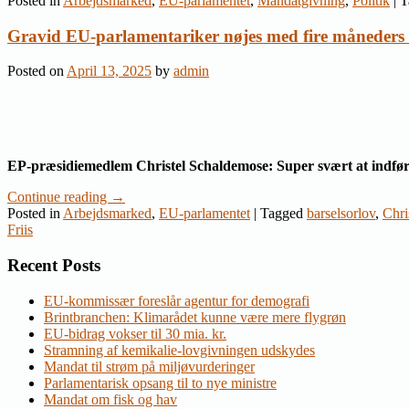
Posted in
Arbejdsmarked
,
EU-parlamentet
,
Mandatgivning
,
Politik
|
T
Gravid EU-parlamentariker nøjes med fire måneders 
Posted on
April 13, 2025
by
admin
EP-præsidiemedlem Christel Schaldemose: Super svært at indf
Continue reading
→
Posted in
Arbejdsmarked
,
EU-parlamentet
|
Tagged
barselsorlov
,
Chri
Friis
Recent Posts
EU-kommissær foreslår agentur for demografi
Brintbranchen: Klimarådet kunne være mere flygrøn
EU-bidrag vokser til 30 mia. kr.
Stramning af kemikalie-lovgivningen udskydes
Mandat til strøm på miljøvurderinger
Parlamentarisk opsang til to nye ministre
Mandat om fisk og hav