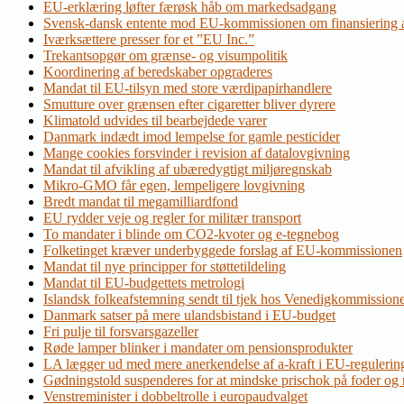
EU-erklæring løfter færøsk håb om markedsadgang
Svensk-dansk entente mod EU-kommissionen om finansiering a
Iværksættere presser for et ”EU Inc.”
Trekantsopgør om grænse- og visumpolitik
Koordinering af beredskaber opgraderes
Mandat til EU-tilsyn med store værdipapirhandlere
Smutture over grænsen efter cigaretter bliver dyrere
Klimatold udvides til bearbejdede varer
Danmark indædt imod lempelse for gamle pesticider
Mange cookies forsvinder i revision af datalovgivning
Mandat til afvikling af ubæredygtigt miljøregnskab
Mikro-GMO får egen, lempeligere lovgivning
Bredt mandat til megamilliardfond
EU rydder veje og regler for militær transport
To mandater i blinde om CO2-kvoter og e-tegnebog
Folketinget kræver underbyggede forslag af EU-kommissionen
Mandat til nye principper for støttetildeling
Mandat til EU-budgettets metrologi
Islandsk folkeafstemning sendt til tjek hos Venedigkommission
Danmark satser på mere ulandsbistand i EU-budget
Fri pulje til forsvarsgazeller
Røde lamper blinker i mandater om pensionsprodukter
LA lægger ud med mere anerkendelse af a-kraft i EU-regulerin
Gødningstold suspenderes for at mindske prischok på foder og
Venstreminister i dobbeltrolle i europaudvalget