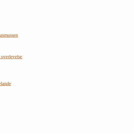
Rasmussen
 overlevelse
jelande