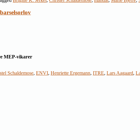
agged
Brigitte K. Jerkel
,
Christel Schaldemose
,
mandat
,
Marie Bjerre
,
barselsorlov
øre MEP-vikarer
stel Schaldemose
,
ENVI
,
Henriette Ergemann
,
ITRE
,
Lars Aagaard
,
La