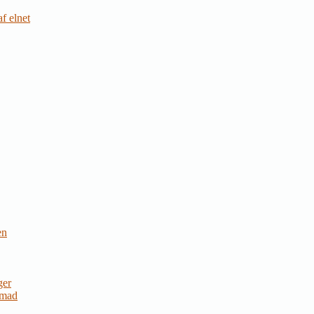
f elnet
en
ger
 mad