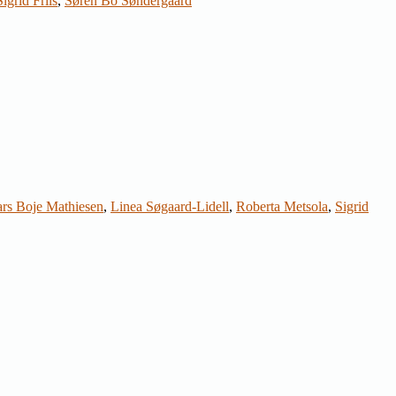
Sigrid Friis
,
Søren Bo Søndergaard
rs Boje Mathiesen
,
Linea Søgaard-Lidell
,
Roberta Metsola
,
Sigrid