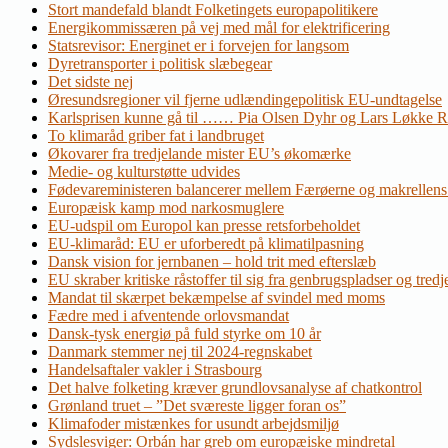
Stort mandefald blandt Folketingets europapolitikere
Energikommissæren på vej med mål for elektrificering
Statsrevisor: Energinet er i forvejen for langsom
Dyretransporter i politisk slæbegear
Det sidste nej
Øresundsregioner vil fjerne udlændingepolitisk EU-undtagelse
Karlsprisen kunne gå til …… Pia Olsen Dyhr og Lars Løkke 
To klimaråd griber fat i landbruget
Økovarer fra tredjelande mister EU’s økomærke
Medie- og kulturstøtte udvides
Fødevareministeren balancerer mellem Færøerne og makrellens
Europæisk kamp mod narkosmuglere
EU-udspil om Europol kan presse retsforbeholdet
EU-klimaråd: EU er uforberedt på klimatilpasning
Dansk vision for jernbanen – hold trit med efterslæb
EU skraber kritiske råstoffer til sig fra genbrugspladser og tred
Mandat til skærpet bekæmpelse af svindel med moms
Fædre med i afventende orlovsmandat
Dansk-tysk energiø på fuld styrke om 10 år
Danmark stemmer nej til 2024-regnskabet
Handelsaftaler vakler i Strasbourg
Det halve folketing kræver grundlovsanalyse af chatkontrol
Grønland truet – ”Det sværeste ligger foran os”
Klimafoder mistænkes for usundt arbejdsmiljø
Sydslesviger: Orbán har greb om europæiske mindretal