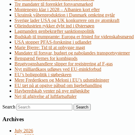
Tre mandater til forenklet forsvarsmarked
Montenegro klar i 2028 – Albanien kort efter
Ukrainsk våbenproduktion i Danmark omkring nytår
Sverige lader USA og UK konkurrere om ny atomkraft
Olieindustrien rykker dybt ind i Østersøen
Lagmanden genbekræfter sanktionspolitik
Budskab til trumpramte: Europa er fristed for videnskabsmænd
USA stopper PFAS-forskning i udlandet
Marie Bjerre: Tid til at opbygge magt
Mandater til forsvar, budget og nabolandes transportsystemer
Benspænd fjernes for kombigods
Brugtvognshandlere slipper for registrering af F-gas
Nyt milliardkaos udløses ved EU-minkforbud
EU’s boligpolitik i støbeskeen
Mere Frederiksen og Meloni i EU’s udsmidninger
EU tæt på at opgive påbud om ligebehandling
Havberedskab venter på nye miljøskibe
Nej til afgivelse af luftfartsaftaler
Search
Archives
July 2026