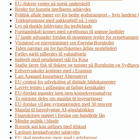
EU-fiskere venter på norsk underskrift
Regler for kunstig intelligens udskydes
Politisk aftale baner vej for bedre godstransport – hvis landene v
Toldoprustning med pakkeafgift på 3 euro
Lys på dunkle lobbyister fra tredjelande
Formandskab krones med vægtbonus til grønne lastbiler
17 lande udvander forslag til strammere regler for svinetranspor
Vismænd og energiminister om Energiø Bornholm
Tiden nærmer sig for havfiskernes årlige neglebideri
Fælles gæld udbredes til valutahjælp
Indgreb mod prisdumpet stål fra Kina
Stadig færre fisk til fiskere og turister på Bornholm og Sydhav
Erhvervsskoler kommer med i Erasmus
Lars Aagaard knuselsker Alternativet
EU-central for udveksling af digitale bildokumenter
Lavere tempo i udfasning af farlige kemikalier
EU-forslag mangler igen igen konsekvensanalyse
To ministre deles om mandat til investeringer
EU-forslag vil øge synsmængden med 30 procent
Mandat til bæredygtige AI-gigafabrikker
Finanskrisen spøger i forslag om bundtede lån
Mindre politik i blinde
Russisk gas kan udfases med tilskud
Læsbare kemiadvarsler udskydes
EU skal producere mere mad i selvforsvar