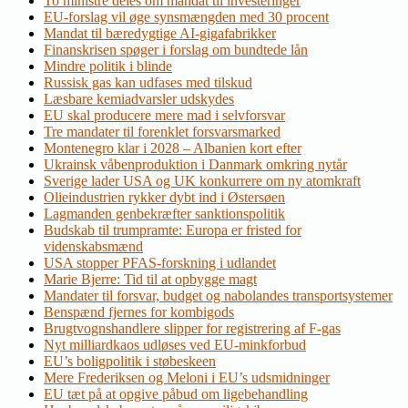
To ministre deles om mandat til investeringer
EU-forslag vil øge synsmængden med 30 procent
Mandat til bæredygtige AI-gigafabrikker
Finanskrisen spøger i forslag om bundtede lån
Mindre politik i blinde
Russisk gas kan udfases med tilskud
Læsbare kemiadvarsler udskydes
EU skal producere mere mad i selvforsvar
Tre mandater til forenklet forsvarsmarked
Montenegro klar i 2028 – Albanien kort efter
Ukrainsk våbenproduktion i Danmark omkring nytår
Sverige lader USA og UK konkurrere om ny atomkraft
Olieindustrien rykker dybt ind i Østersøen
Lagmanden genbekræfter sanktionspolitik
Budskab til trumpramte: Europa er fristed for
videnskabsmænd
USA stopper PFAS-forskning i udlandet
Marie Bjerre: Tid til at opbygge magt
Mandater til forsvar, budget og nabolandes transportsystemer
Benspænd fjernes for kombigods
Brugtvognshandlere slipper for registrering af F-gas
Nyt milliardkaos udløses ved EU-minkforbud
EU’s boligpolitik i støbeskeen
Mere Frederiksen og Meloni i EU’s udsmidninger
EU tæt på at opgive påbud om ligebehandling