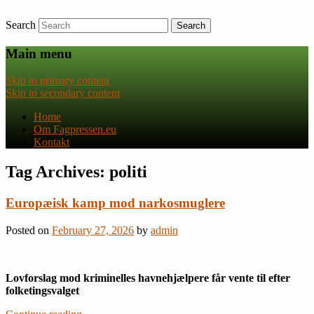
Search
Nyheder om dansk EU-politik
Fagpressen.eu
Main menu
Skip to primary content
Skip to secondary content
Home
Om Fagpressen.eu
Kontakt
Tag Archives:
politi
Europæisk kamp mod narkosmuglere
Posted on
February 27, 2026
by
admin
Lovforslag mod kriminelles havnehjælpere får vente til efter
folketingsvalget