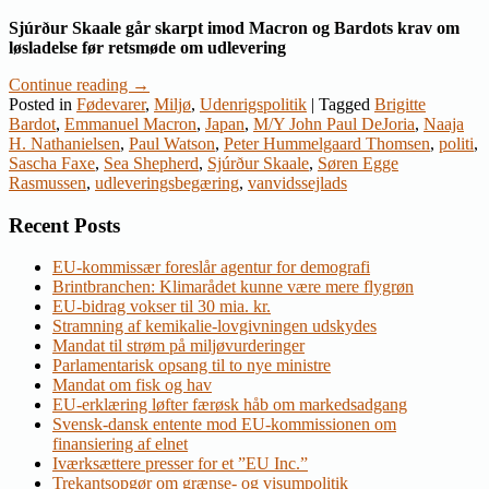
Sjúrður Skaale går skarpt imod Macron og Bardots krav om
løsladelse før retsmøde om udlevering
Continue reading
→
Posted in
Fødevarer
,
Miljø
,
Udenrigspolitik
|
Tagged
Brigitte
Bardot
,
Emmanuel Macron
,
Japan
,
M/Y John Paul DeJoria
,
Naaja
H. Nathanielsen
,
Paul Watson
,
Peter Hummelgaard Thomsen
,
politi
,
Sascha Faxe
,
Sea Shepherd
,
Sjúrður Skaale
,
Søren Egge
Rasmussen
,
udleveringsbegæring
,
vanvidssejlads
Recent Posts
EU-kommissær foreslår agentur for demografi
Brintbranchen: Klimarådet kunne være mere flygrøn
EU-bidrag vokser til 30 mia. kr.
Stramning af kemikalie-lovgivningen udskydes
Mandat til strøm på miljøvurderinger
Parlamentarisk opsang til to nye ministre
Mandat om fisk og hav
EU-erklæring løfter færøsk håb om markedsadgang
Svensk-dansk entente mod EU-kommissionen om
finansiering af elnet
Iværksættere presser for et ”EU Inc.”
Trekantsopgør om grænse- og visumpolitik