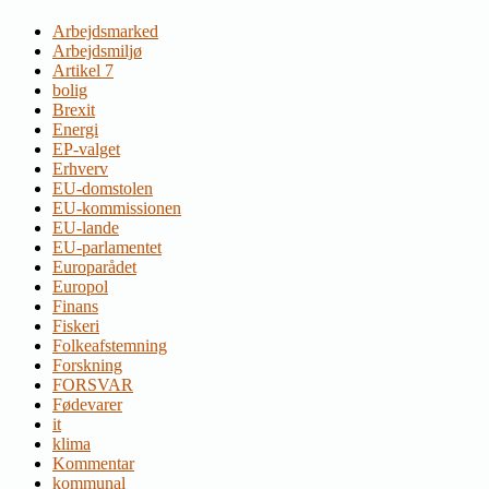
Arbejdsmarked
Arbejdsmiljø
Artikel 7
bolig
Brexit
Energi
EP-valget
Erhverv
EU-domstolen
EU-kommissionen
EU-lande
EU-parlamentet
Europarådet
Europol
Finans
Fiskeri
Folkeafstemning
Forskning
FORSVAR
Fødevarer
it
klima
Kommentar
kommunal