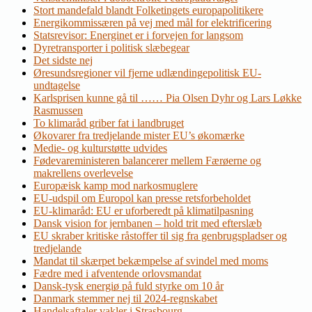
Stort mandefald blandt Folketingets europapolitikere
Energikommissæren på vej med mål for elektrificering
Statsrevisor: Energinet er i forvejen for langsom
Dyretransporter i politisk slæbegear
Det sidste nej
Øresundsregioner vil fjerne udlændingepolitisk EU-
undtagelse
Karlsprisen kunne gå til …… Pia Olsen Dyhr og Lars Løkke
Rasmussen
To klimaråd griber fat i landbruget
Økovarer fra tredjelande mister EU’s økomærke
Medie- og kulturstøtte udvides
Fødevareministeren balancerer mellem Færøerne og
makrellens overlevelse
Europæisk kamp mod narkosmuglere
EU-udspil om Europol kan presse retsforbeholdet
EU-klimaråd: EU er uforberedt på klimatilpasning
Dansk vision for jernbanen – hold trit med efterslæb
EU skraber kritiske råstoffer til sig fra genbrugspladser og
tredjelande
Mandat til skærpet bekæmpelse af svindel med moms
Fædre med i afventende orlovsmandat
Dansk-tysk energiø på fuld styrke om 10 år
Danmark stemmer nej til 2024-regnskabet
Handelsaftaler vakler i Strasbourg