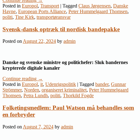
Continue reading
→
Posted in
Europol
,
Transport
|
Tagged
Claus Jørgensen
,
Danske
Havne
,
European Ports Alliance
,
Peter Hummelgaard Thomsen
,
politi
,
Tine Kirk
,
transportøransvar
Svensk-dansk optræk til nordisk bandepakke
Posted on
August 22, 2024
by
admin
Danske og svenske ministre og politichefer: Sluk bandernes
krypterede digitale kanaler
Continue reading
→
Posted in
Europol
,
it
,
Udenrigspolitik
|
Tagged
bander
,
Gunnar
Strömmer
,
Norden
,
organiseret kriminalitet
,
Peter Hummelgaard
Thomsen
,
Petra Lundh
,
politi
,
Thorkild Fogde
Folketingsmedlem: Paul Watson må behandles som
en forbryder
Posted on
August 7, 2024
by
admin