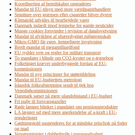
Koordinering af beredskaber opgraderes
Mandat til EU-tilsyn med store værdipapirhandlere
Smutture over grænsen efter cigaretter bliver dyrere
Klimatold udvides til bearbejdede varer
Danmark indædt imod lempelse for gamle pesticider
Mange cookies forsvinder i revision af datalovgivning
Mandat til afvikling af ubæredygtigt miljøregnskab
Mikro-GMO får egen, lempeligere lovgivning
Bredt mandat til megamilliardfond
EU rydder veje og regler for militær transport
To mandater i blinde om CO2-kvoter og e-tegnebog
Folketinget kræver underbyggede forslag af EU-
kommissionen
Mandat til nye principper for støttetildeling
Mandat til EU-budgettets metrologi
Islandsk folkeafstemning sendt til tjek hos
Venedigkommissionen
Danmark satser på mere ulandsbistand i EU-budget
Fri pulje til forsvarsgazeller
Røde lamper blinker i mandater om pensionsprodukter
LA lægger ud med mere anerkendelse af a-kraft i EU-
reguleringer
Gødningstold suspenderes for at mindske prischok på foder
og mad
Venstreminister i dobbeltrolle i europaudvalget