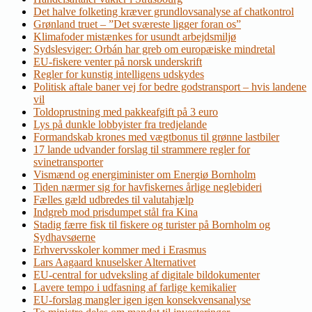
Det halve folketing kræver grundlovsanalyse af chatkontrol
Grønland truet – ”Det sværeste ligger foran os”
Klimafoder mistænkes for usundt arbejdsmiljø
Sydslesviger: Orbán har greb om europæiske mindretal
EU-fiskere venter på norsk underskrift
Regler for kunstig intelligens udskydes
Politisk aftale baner vej for bedre godstransport – hvis landene
vil
Toldoprustning med pakkeafgift på 3 euro
Lys på dunkle lobbyister fra tredjelande
Formandskab krones med vægtbonus til grønne lastbiler
17 lande udvander forslag til strammere regler for
svinetransporter
Vismænd og energiminister om Energiø Bornholm
Tiden nærmer sig for havfiskernes årlige neglebideri
Fælles gæld udbredes til valutahjælp
Indgreb mod prisdumpet stål fra Kina
Stadig færre fisk til fiskere og turister på Bornholm og
Sydhavsøerne
Erhvervsskoler kommer med i Erasmus
Lars Aagaard knuselsker Alternativet
EU-central for udveksling af digitale bildokumenter
Lavere tempo i udfasning af farlige kemikalier
EU-forslag mangler igen igen konsekvensanalyse