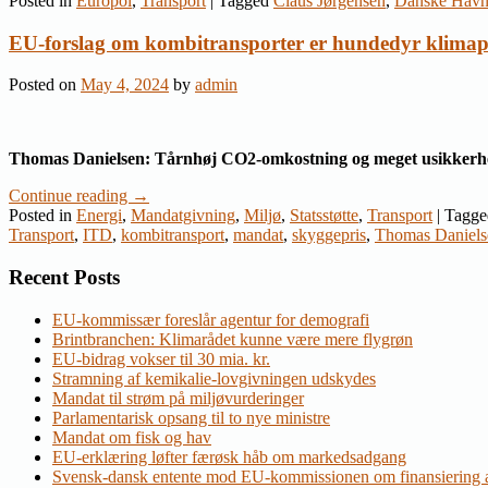
Posted in
Europol
,
Transport
|
Tagged
Claus Jørgensen
,
Danske Hav
EU-forslag om kombitransporter er hundedyr klimap
Posted on
May 4, 2024
by
admin
Thomas Danielsen: Tårnhøj CO2-omkostning og meget usikkerh
Continue reading
→
Posted in
Energi
,
Mandatgivning
,
Miljø
,
Statsstøtte
,
Transport
|
Tagge
Transport
,
ITD
,
kombitransport
,
mandat
,
skyggepris
,
Thomas Daniels
Recent Posts
EU-kommissær foreslår agentur for demografi
Brintbranchen: Klimarådet kunne være mere flygrøn
EU-bidrag vokser til 30 mia. kr.
Stramning af kemikalie-lovgivningen udskydes
Mandat til strøm på miljøvurderinger
Parlamentarisk opsang til to nye ministre
Mandat om fisk og hav
EU-erklæring løfter færøsk håb om markedsadgang
Svensk-dansk entente mod EU-kommissionen om finansiering a