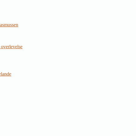
Rasmussen
 overlevelse
jelande