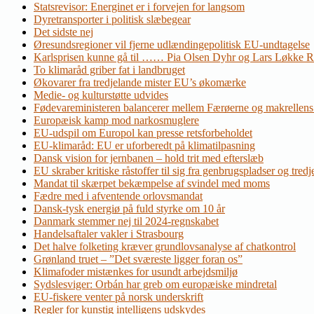
Statsrevisor: Energinet er i forvejen for langsom
Dyretransporter i politisk slæbegear
Det sidste nej
Øresundsregioner vil fjerne udlændingepolitisk EU-undtagelse
Karlsprisen kunne gå til …… Pia Olsen Dyhr og Lars Løkke 
To klimaråd griber fat i landbruget
Økovarer fra tredjelande mister EU’s økomærke
Medie- og kulturstøtte udvides
Fødevareministeren balancerer mellem Færøerne og makrellens
Europæisk kamp mod narkosmuglere
EU-udspil om Europol kan presse retsforbeholdet
EU-klimaråd: EU er uforberedt på klimatilpasning
Dansk vision for jernbanen – hold trit med efterslæb
EU skraber kritiske råstoffer til sig fra genbrugspladser og tred
Mandat til skærpet bekæmpelse af svindel med moms
Fædre med i afventende orlovsmandat
Dansk-tysk energiø på fuld styrke om 10 år
Danmark stemmer nej til 2024-regnskabet
Handelsaftaler vakler i Strasbourg
Det halve folketing kræver grundlovsanalyse af chatkontrol
Grønland truet – ”Det sværeste ligger foran os”
Klimafoder mistænkes for usundt arbejdsmiljø
Sydslesviger: Orbán har greb om europæiske mindretal
EU-fiskere venter på norsk underskrift
Regler for kunstig intelligens udskydes