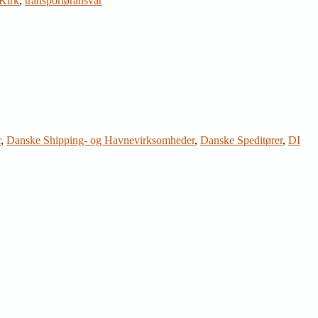
Kirk
,
transportøransvar
r
,
Danske Shipping- og Havnevirksomheder
,
Danske Speditører
,
DI