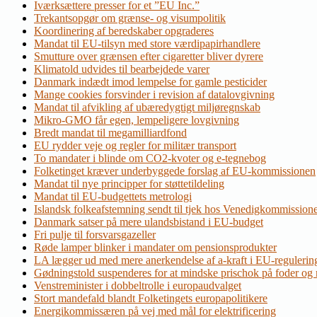
Iværksættere presser for et ”EU Inc.”
Trekantsopgør om grænse- og visumpolitik
Koordinering af beredskaber opgraderes
Mandat til EU-tilsyn med store værdipapirhandlere
Smutture over grænsen efter cigaretter bliver dyrere
Klimatold udvides til bearbejdede varer
Danmark indædt imod lempelse for gamle pesticider
Mange cookies forsvinder i revision af datalovgivning
Mandat til afvikling af ubæredygtigt miljøregnskab
Mikro-GMO får egen, lempeligere lovgivning
Bredt mandat til megamilliardfond
EU rydder veje og regler for militær transport
To mandater i blinde om CO2-kvoter og e-tegnebog
Folketinget kræver underbyggede forslag af EU-kommissionen
Mandat til nye principper for støttetildeling
Mandat til EU-budgettets metrologi
Islandsk folkeafstemning sendt til tjek hos Venedigkommission
Danmark satser på mere ulandsbistand i EU-budget
Fri pulje til forsvarsgazeller
Røde lamper blinker i mandater om pensionsprodukter
LA lægger ud med mere anerkendelse af a-kraft i EU-regulerin
Gødningstold suspenderes for at mindske prischok på foder og
Venstreminister i dobbeltrolle i europaudvalget
Stort mandefald blandt Folketingets europapolitikere
Energikommissæren på vej med mål for elektrificering