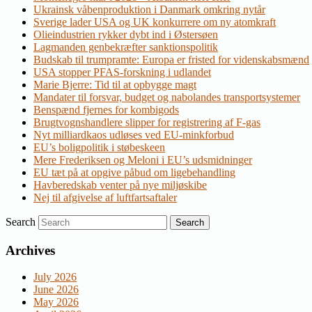
Ukrainsk våbenproduktion i Danmark omkring nytår
Sverige lader USA og UK konkurrere om ny atomkraft
Olieindustrien rykker dybt ind i Østersøen
Lagmanden genbekræfter sanktionspolitik
Budskab til trumpramte: Europa er fristed for videnskabsmænd
USA stopper PFAS-forskning i udlandet
Marie Bjerre: Tid til at opbygge magt
Mandater til forsvar, budget og nabolandes transportsystemer
Benspænd fjernes for kombigods
Brugtvognshandlere slipper for registrering af F-gas
Nyt milliardkaos udløses ved EU-minkforbud
EU’s boligpolitik i støbeskeen
Mere Frederiksen og Meloni i EU’s udsmidninger
EU tæt på at opgive påbud om ligebehandling
Havberedskab venter på nye miljøskibe
Nej til afgivelse af luftfartsaftaler
Search
Archives
July 2026
June 2026
May 2026