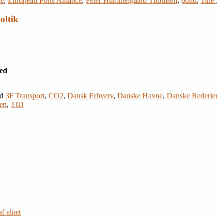
ne
,
European Ports Alliance
,
Peter Hummelgaard Thomsen
,
politi
,
Tine 
oltik
ed
d
3F Transport
,
CO2
,
Dansk Erhverv
,
Danske Havne
,
Danske Rederie
en
,
TID
f elnet