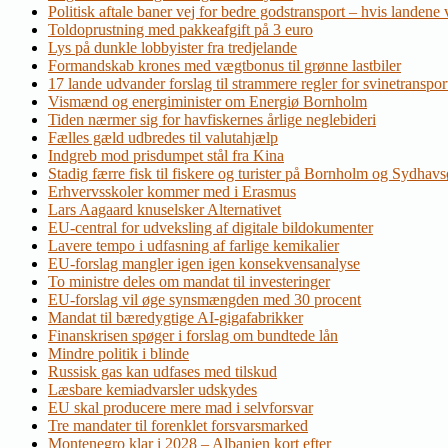
Politisk aftale baner vej for bedre godstransport – hvis landene v
Toldoprustning med pakkeafgift på 3 euro
Lys på dunkle lobbyister fra tredjelande
Formandskab krones med vægtbonus til grønne lastbiler
17 lande udvander forslag til strammere regler for svinetranspor
Vismænd og energiminister om Energiø Bornholm
Tiden nærmer sig for havfiskernes årlige neglebideri
Fælles gæld udbredes til valutahjælp
Indgreb mod prisdumpet stål fra Kina
Stadig færre fisk til fiskere og turister på Bornholm og Sydhav
Erhvervsskoler kommer med i Erasmus
Lars Aagaard knuselsker Alternativet
EU-central for udveksling af digitale bildokumenter
Lavere tempo i udfasning af farlige kemikalier
EU-forslag mangler igen igen konsekvensanalyse
To ministre deles om mandat til investeringer
EU-forslag vil øge synsmængden med 30 procent
Mandat til bæredygtige AI-gigafabrikker
Finanskrisen spøger i forslag om bundtede lån
Mindre politik i blinde
Russisk gas kan udfases med tilskud
Læsbare kemiadvarsler udskydes
EU skal producere mere mad i selvforsvar
Tre mandater til forenklet forsvarsmarked
Montenegro klar i 2028 – Albanien kort efter