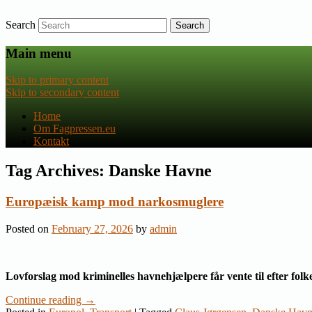
Search
Nyheder om dansk EU-politik
Fagpressen.eu
Main menu
Skip to primary content
Skip to secondary content
Home
Om Fagpressen.eu
Kontakt
Tag Archives:
Danske Havne
Europæisk kamp mod narkosmuglere
Posted on
February 27, 2026
by
admin
Lovforslag mod kriminelles havnehjælpere får vente til efter folk
Continue reading
→