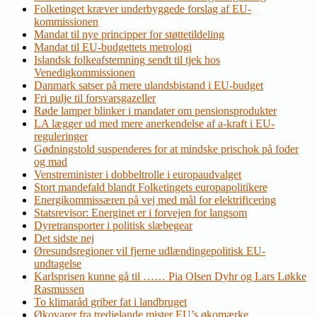
Folketinget kræver underbyggede forslag af EU-
kommissionen
Mandat til nye principper for støttetildeling
Mandat til EU-budgettets metrologi
Islandsk folkeafstemning sendt til tjek hos
Venedigkommissionen
Danmark satser på mere ulandsbistand i EU-budget
Fri pulje til forsvarsgazeller
Røde lamper blinker i mandater om pensionsprodukter
LA lægger ud med mere anerkendelse af a-kraft i EU-
reguleringer
Gødningstold suspenderes for at mindske prischok på foder
og mad
Venstreminister i dobbeltrolle i europaudvalget
Stort mandefald blandt Folketingets europapolitikere
Energikommissæren på vej med mål for elektrificering
Statsrevisor: Energinet er i forvejen for langsom
Dyretransporter i politisk slæbegear
Det sidste nej
Øresundsregioner vil fjerne udlændingepolitisk EU-
undtagelse
Karlsprisen kunne gå til …… Pia Olsen Dyhr og Lars Løkke
Rasmussen
To klimaråd griber fat i landbruget
Økovarer fra tredjelande mister EU’s økomærke