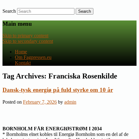
Search
Nyheder om dansk EU-politik
Fagpressen.eu
Main menu
Skip to primary content
Skip to secondary content
Home
Om Fagpressen.eu
Kontakt
Tag Archives:
Franciska Rosenkilde
Dansk-tysk energiø på fuld styrke om 10 år
Posted on
February 7, 2026
by
admin
BORNHOLM FÅR ENERGIØSTRØM I 2034
* Bornholms elnet kobles til Energiø Bornholm som en del af de