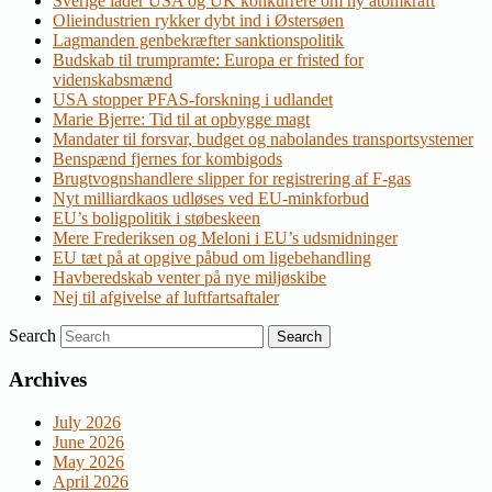
Sverige lader USA og UK konkurrere om ny atomkraft
Olieindustrien rykker dybt ind i Østersøen
Lagmanden genbekræfter sanktionspolitik
Budskab til trumpramte: Europa er fristed for
videnskabsmænd
USA stopper PFAS-forskning i udlandet
Marie Bjerre: Tid til at opbygge magt
Mandater til forsvar, budget og nabolandes transportsystemer
Benspænd fjernes for kombigods
Brugtvognshandlere slipper for registrering af F-gas
Nyt milliardkaos udløses ved EU-minkforbud
EU’s boligpolitik i støbeskeen
Mere Frederiksen og Meloni i EU’s udsmidninger
EU tæt på at opgive påbud om ligebehandling
Havberedskab venter på nye miljøskibe
Nej til afgivelse af luftfartsaftaler
Search
Archives
July 2026
June 2026
May 2026
April 2026