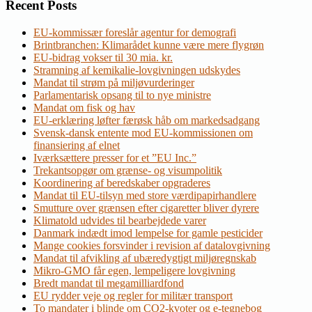
Recent Posts
EU-kommissær foreslår agentur for demografi
Brintbranchen: Klimarådet kunne være mere flygrøn
EU-bidrag vokser til 30 mia. kr.
Stramning af kemikalie-lovgivningen udskydes
Mandat til strøm på miljøvurderinger
Parlamentarisk opsang til to nye ministre
Mandat om fisk og hav
EU-erklæring løfter færøsk håb om markedsadgang
Svensk-dansk entente mod EU-kommissionen om
finansiering af elnet
Iværksættere presser for et ”EU Inc.”
Trekantsopgør om grænse- og visumpolitik
Koordinering af beredskaber opgraderes
Mandat til EU-tilsyn med store værdipapirhandlere
Smutture over grænsen efter cigaretter bliver dyrere
Klimatold udvides til bearbejdede varer
Danmark indædt imod lempelse for gamle pesticider
Mange cookies forsvinder i revision af datalovgivning
Mandat til afvikling af ubæredygtigt miljøregnskab
Mikro-GMO får egen, lempeligere lovgivning
Bredt mandat til megamilliardfond
EU rydder veje og regler for militær transport
To mandater i blinde om CO2-kvoter og e-tegnebog