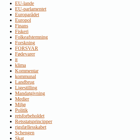
EU-lande
EU-parlamentet
Europarådet
Europol
Finans
Fiskeri
Folkeafstemning
Forskning
FORSVAR
Fødevarer
it
klima
Kommentar
kommunal
Landbrug
Ligestilling
Mandatgivning
Medier
Miljø
Politik
retsforbeholdet
Retsstatsprincipper
rigsfællesskabet
Schengen
Skat