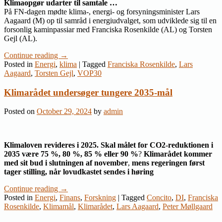
Klimaopgør udarter til samtale …
På FN-dagen mødte klima-, energi- og forsyningsminister Lars
Aagaard (M) op til samråd i energiudvalget, som udviklede sig til en
forsonlig kaminpassiar med Franciska Rosenkilde (AL) og Torsten
Gejl (AL).
Continue reading
→
Posted in
Energi
,
klima
|
Tagged
Franciska Rosenkilde
,
Lars
Aagaard
,
Torsten Gejl
,
VOP30
Klimarådet undersøger tungere 2035-mål
Posted on
October 29, 2024
by
admin
Klimaloven revideres i 2025. Skal målet for CO2-reduktionen i
2035 være 75 %, 80 %, 85 % eller 90 %
?
Klimarådet kommer
med sit bud i slutningen af november
,
mens regeringen først
tager stilling, når lovudkastet sendes i høring
Continue reading
→
Posted in
Energi
,
Finans
,
Forskning
|
Tagged
Concito
,
DI
,
Franciska
Rosenkilde
,
Klimamål
,
Klimarådet
,
Lars Aagaard
,
Peter Møllgaard