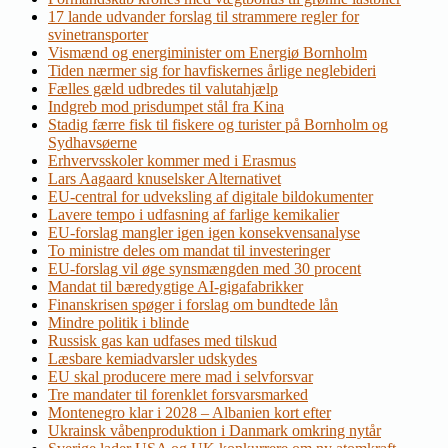
17 lande udvander forslag til strammere regler for
svinetransporter
Vismænd og energiminister om Energiø Bornholm
Tiden nærmer sig for havfiskernes årlige neglebideri
Fælles gæld udbredes til valutahjælp
Indgreb mod prisdumpet stål fra Kina
Stadig færre fisk til fiskere og turister på Bornholm og
Sydhavsøerne
Erhvervsskoler kommer med i Erasmus
Lars Aagaard knuselsker Alternativet
EU-central for udveksling af digitale bildokumenter
Lavere tempo i udfasning af farlige kemikalier
EU-forslag mangler igen igen konsekvensanalyse
To ministre deles om mandat til investeringer
EU-forslag vil øge synsmængden med 30 procent
Mandat til bæredygtige AI-gigafabrikker
Finanskrisen spøger i forslag om bundtede lån
Mindre politik i blinde
Russisk gas kan udfases med tilskud
Læsbare kemiadvarsler udskydes
EU skal producere mere mad i selvforsvar
Tre mandater til forenklet forsvarsmarked
Montenegro klar i 2028 – Albanien kort efter
Ukrainsk våbenproduktion i Danmark omkring nytår