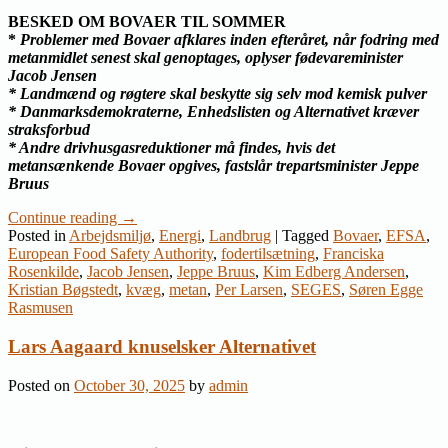
BESKED OM BOVAER TIL SOMMER
*
Problemer med Bovaer afklares inden efteråret, når fodring med
metanmidlet senest skal genoptages, oplyser fødevareminister
Jacob Jensen
* Landmænd og røgtere skal beskytte sig selv mod kemisk pulver
* Danmarksdemokraterne, Enhedslisten og Alternativet kræver
straksforbud
* Andre drivhusgasreduktioner må findes, hvis det
metansænkende Bovaer opgives, fastslår trepartsminister Jeppe
Bruus
Continue reading
→
Posted in
Arbejdsmiljø
,
Energi
,
Landbrug
|
Tagged
Bovaer
,
EFSA
,
European Food Safety Authority
,
fodertilsætning
,
Franciska
Rosenkilde
,
Jacob Jensen
,
Jeppe Bruus
,
Kim Edberg Andersen
,
Kristian Bøgstedt
,
kvæg
,
metan
,
Per Larsen
,
SEGES
,
Søren Egge
Rasmusen
Lars Aagaard knuselsker Alternativet
Posted on
October 30, 2025
by
admin