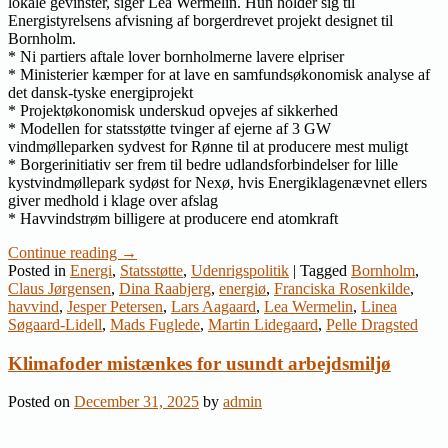
lokale gevinster, siger Lea Wermelin. Hun holder sig til
Energistyrelsens afvisning af borgerdrevet projekt designet til
Bornholm.
* Ni partiers aftale lover bornholmerne lavere elpriser
* Ministerier kæmper for at lave en samfundsøkonomisk analyse af
det dansk-tyske energiprojekt
* Projektøkonomisk underskud opvejes af sikkerhed
* Modellen for statsstøtte tvinger af ejerne af 3 GW
vindmølleparken sydvest for Rønne til at producere mest muligt
* Borgerinitiativ ser frem til bedre udlandsforbindelser for lille
kystvindmøllepark sydøst for Nexø, hvis Energiklagenævnet ellers
giver medhold i klage over afslag
* Havvindstrøm billigere at producere end atomkraft
Continue reading
→
Posted in
Energi
,
Statsstøtte
,
Udenrigspolitik
|
Tagged
Bornholm
,
Claus Jørgensen
,
Dina Raabjerg
,
energiø
,
Franciska Rosenkilde
,
havvind
,
Jesper Petersen
,
Lars Aagaard
,
Lea Wermelin
,
Linea
Søgaard-Lidell
,
Mads Fuglede
,
Martin Lidegaard
,
Pelle Dragsted
Klimafoder mistænkes for usundt arbejdsmiljø
Posted on
December 31, 2025
by
admin