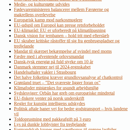
Medie- og kulturstøtte udvides
Fødevareministeren balancerer mellem Færøerne og
makrellens overlevelse
Europæisk kamp mod narkosmuglere
EU-udspil om Europol kan presse retsforbeholdet
EU-klimaråd: EU er uforberedt på klimatilpasning
Dansk vision for jernbanen – hold trit med efterslæb
EU skraber kritiske råstoffer til sig fra genbrugspladser og
tredjelande
Mandat til skærpet bekæmpelse af svindel med moms
Fædre med i afventende orlovsmandat
Dansk-tysk energiø på fuld styrke om 10 år
Danmark stemmer nej til 2024-regnskabet
Handelsaftaler vakler i Strasbourg
Det halve folketing kræver grundlovsanalyse af chatkontrol
Grønland truet – ”Det sværeste ligger foran os”
Klimafoder mistænkes for usundt arbejdsmiljø
Sydslesviger: Orbán har greb om europæiske mindretal
EU-fiskere venter på norsk underskrift
Regler for kunstig intelligens udskydes
Politisk aftale baner vej for bedre godstransport – hvis landene
vil
Toldoprustning med pakkeafgift på 3 euro
Lys på dunkle lobbyister fra tredjelande
Formandskab krones med vægtbonus til grønne lastbiler