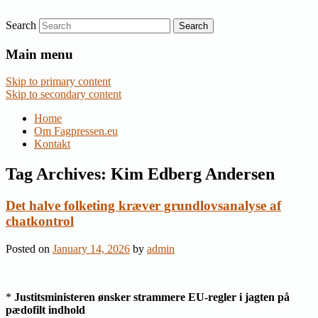
Search
Nyheder om dansk EU-politik
Fagpressen.eu
Main menu
Skip to primary content
Skip to secondary content
Home
Om Fagpressen.eu
Kontakt
Tag Archives:
Kim Edberg Andersen
Det halve folketing kræver grundlovsanalyse af
chatkontrol
Posted on
January 14, 2026
by
admin
*
Justitsministeren ønsker strammere EU-regler i jagten på
pædofilt indhold