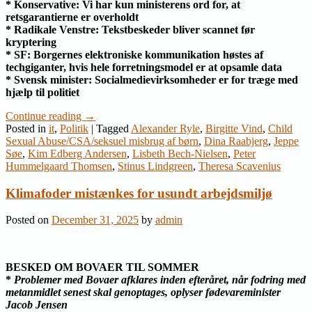
* Konservative: Vi har kun ministerens ord for, at
retsgarantierne er overholdt
* Radikale Venstre: Tekstbeskeder bliver scannet før
kryptering
* SF: Borgernes elektroniske kommunikation høstes af
techgiganter, hvis hele forretningsmodel er at opsamle data
* Svensk minister: Socialmedievirksomheder er for træge med
hjælp til politiet
Continue reading
→
Posted in
it
,
Politik
|
Tagged
Alexander Ryle
,
Birgitte Vind
,
Child
Sexual Abuse/CSA/seksuel misbrug af børn
,
Dina Raabjerg
,
Jeppe
Søe
,
Kim Edberg Andersen
,
Lisbeth Bech-Nielsen
,
Peter
Hummelgaard Thomsen
,
Stinus Lindgreen
,
Theresa Scavenius
Klimafoder mistænkes for usundt arbejdsmiljø
Posted on
December 31, 2025
by
admin
BESKED OM BOVAER TIL SOMMER
*
Problemer med Bovaer afklares inden efteråret, når fodring med
metanmidlet senest skal genoptages, oplyser fødevareminister
Jacob Jensen