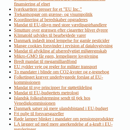
finansiering af elnet
Iværksættere presser for et ”EU Inc.”
Trekantsopgør om grænse- og visumpolitik
Koordinering af beredskaber opgraderes
Mandat til EU-tilsyn med store værdipapirhandlere
Smutture over grænsen efter cigaretter bliver dyrere
Klimatold udvides til bearbejdede varer
Danmark indædt imod lempelse for gamle pesticider
Mange cookies forsvinder i revision af datalovgivning
Mandat til afvikling af ubæredygtigt miljøregnskab
Mikro-GMO får egen, lempeligere lovgivning
Bredt mandat til megamilliardfond
EU rydder veje og regler for militær transport
To mandater i blinde om CO2-kvoter og e-tegnebog
Folketinget kræver underbyggede forslag af EU-
kommissionen
Mandat til nye principper for støttetildeling
Mandat til EU-budgettets metrologi
Islandsk folkeafstemning sendt til tjek hos
Venedigkommissionen
Danmark satser på mere ulandsbistand i EU-budget
Fri pulje til forsvarsgazeller
Røde lamper blinker i mandater om pensionsprodukter
LA lægger ud med mere anerkendelse af a-kraft i EU-
reguleringer