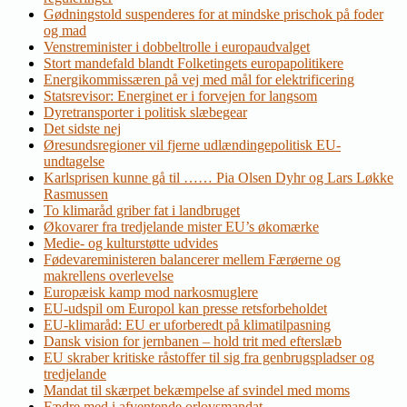
Gødningstold suspenderes for at mindske prischok på foder
og mad
Venstreminister i dobbeltrolle i europaudvalget
Stort mandefald blandt Folketingets europapolitikere
Energikommissæren på vej med mål for elektrificering
Statsrevisor: Energinet er i forvejen for langsom
Dyretransporter i politisk slæbegear
Det sidste nej
Øresundsregioner vil fjerne udlændingepolitisk EU-
undtagelse
Karlsprisen kunne gå til …… Pia Olsen Dyhr og Lars Løkke
Rasmussen
To klimaråd griber fat i landbruget
Økovarer fra tredjelande mister EU’s økomærke
Medie- og kulturstøtte udvides
Fødevareministeren balancerer mellem Færøerne og
makrellens overlevelse
Europæisk kamp mod narkosmuglere
EU-udspil om Europol kan presse retsforbeholdet
EU-klimaråd: EU er uforberedt på klimatilpasning
Dansk vision for jernbanen – hold trit med efterslæb
EU skraber kritiske råstoffer til sig fra genbrugspladser og
tredjelande
Mandat til skærpet bekæmpelse af svindel med moms
Fædre med i afventende orlovsmandat