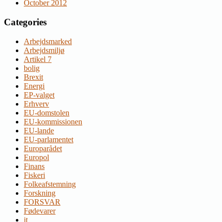
October 2012
Categories
Arbejdsmarked
Arbejdsmiljø
Artikel 7
bolig
Brexit
Energi
EP-valget
Erhverv
EU-domstolen
EU-kommissionen
EU-lande
EU-parlamentet
Europarådet
Europol
Finans
Fiskeri
Folkeafstemning
Forskning
FORSVAR
Fødevarer
it