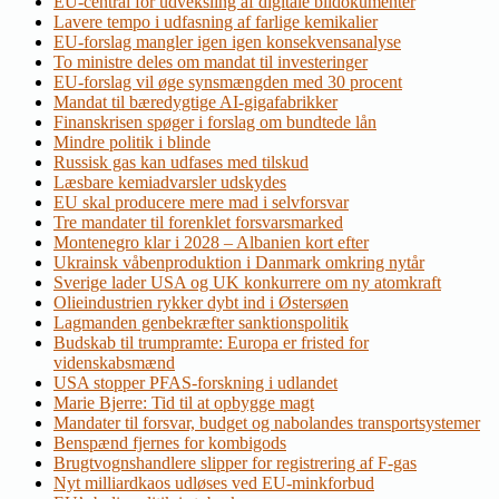
EU-central for udveksling af digitale bildokumenter
Lavere tempo i udfasning af farlige kemikalier
EU-forslag mangler igen igen konsekvensanalyse
To ministre deles om mandat til investeringer
EU-forslag vil øge synsmængden med 30 procent
Mandat til bæredygtige AI-gigafabrikker
Finanskrisen spøger i forslag om bundtede lån
Mindre politik i blinde
Russisk gas kan udfases med tilskud
Læsbare kemiadvarsler udskydes
EU skal producere mere mad i selvforsvar
Tre mandater til forenklet forsvarsmarked
Montenegro klar i 2028 – Albanien kort efter
Ukrainsk våbenproduktion i Danmark omkring nytår
Sverige lader USA og UK konkurrere om ny atomkraft
Olieindustrien rykker dybt ind i Østersøen
Lagmanden genbekræfter sanktionspolitik
Budskab til trumpramte: Europa er fristed for
videnskabsmænd
USA stopper PFAS-forskning i udlandet
Marie Bjerre: Tid til at opbygge magt
Mandater til forsvar, budget og nabolandes transportsystemer
Benspænd fjernes for kombigods
Brugtvognshandlere slipper for registrering af F-gas
Nyt milliardkaos udløses ved EU-minkforbud