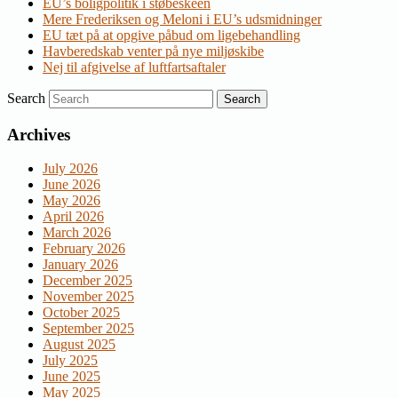
EU’s boligpolitik i støbeskeen
Mere Frederiksen og Meloni i EU’s udsmidninger
EU tæt på at opgive påbud om ligebehandling
Havberedskab venter på nye miljøskibe
Nej til afgivelse af luftfartsaftaler
Search
Archives
July 2026
June 2026
May 2026
April 2026
March 2026
February 2026
January 2026
December 2025
November 2025
October 2025
September 2025
August 2025
July 2025
June 2025
May 2025