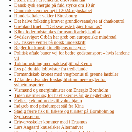
Dansk-tysk energiø på fuld styrke om 10 år
Danmark stemmer nej til 2024-regnskabet
Handelsaftaler vakler i Strasbourg
Det halve folketing kræver grundlovsanalyse af chatkontrol
Grønland truet – ”Det sværeste ligger foran os”
Klimafoder mistænkes for usundt arbejdsmiljø
Sydslesviger: Orbán har greb om europæiske mindretal
EU-fiskere venter på norsk underskrift
Regler for kunstig intelligens udskydes
Politisk aftale baner vej for bedre godstransport – hvis landene
vil
Toldoprustning med pakkeafgift på 3 euro
Lys på dunkle lobbyister fra tredjelande
Formandskab krones med vægtbonus til grønne lastbiler
17 lande udvander forslag til strammere regler for
svinetransporter
Vismænd og energiminister om Energiø Bornholm
Tiden nærmer sig for havfiskernes årlige neglebideri
Fælles gæld udbredes til valutahjælp
Indgreb mod prisdumpet stål fra Kina
Stadig færre fisk til fiskere og turister på Bornholm og
Sydhavsøerne
Erhvervsskoler kommer med i Erasmus
Lars Aagaard knuselsker Alternativet