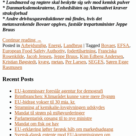
* Landmænd og røgtere skal beskytte sig selv mod kemisk pulver
* Danmarksdemokraterne, Enhedslisten og Alternativet kræver
straksforbud
* Andre drivhusgasreduktioner må findes, hvis det
metansænkende Bovaer opgives, fastslår trepartsminister Jeppe
Bruus
Continue reading
→
Posted in
Arbejdsmiljø
,
Energi
,
Landbrug
|
Tagged
Bovaer
,
EFSA
,
European Food Safety Authority
,
fodertilsætning
,
Franciska
Rosenkilde
,
Jacob Jensen
,
Jeppe Bruus
,
Kim Edberg Andersen
,
Kristian Bøgstedt
,
kvæg
,
metan
,
Per Larsen
,
SEGES
,
Søren Egge
Rasmusen
Recent Posts
EU-kommissær foreslår agentur for demografi
Brintbranchen: Klimarådet kunne være mere flygrøn
EU-bidrag vokser til 30 mia. kr.
Stramning af kemikalie-lovgivningen udskydes
Mandat til strøm på miljøvurderinger
Parlamentarisk opsang til to nye ministre
Mandat om fisk og hav
EU-erklæring løfter færøsk håb om markedsadgang
Svensk-dansk entente mod EU-kommissionen om