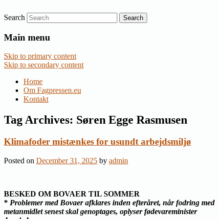
Search
Nyheder om dansk EU-politik
Fagpressen.eu
Main menu
Skip to primary content
Skip to secondary content
Home
Om Fagpressen.eu
Kontakt
Tag Archives:
Søren Egge Rasmusen
Klimafoder mistænkes for usundt arbejdsmiljø
Posted on
December 31, 2025
by
admin
BESKED OM BOVAER TIL SOMMER
*
Problemer med Bovaer afklares inden efteråret, når fodring med
metanmidlet senest skal genoptages, oplyser fødevareminister