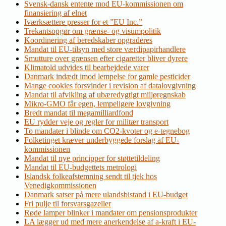
Svensk-dansk entente mod EU-kommissionen om
finansiering af elnet
Iværksættere presser for et ”EU Inc.”
Trekantsopgør om grænse- og visumpolitik
Koordinering af beredskaber opgraderes
Mandat til EU-tilsyn med store værdipapirhandlere
Smutture over grænsen efter cigaretter bliver dyrere
Klimatold udvides til bearbejdede varer
Danmark indædt imod lempelse for gamle pesticider
Mange cookies forsvinder i revision af datalovgivning
Mandat til afvikling af ubæredygtigt miljøregnskab
Mikro-GMO får egen, lempeligere lovgivning
Bredt mandat til megamilliardfond
EU rydder veje og regler for militær transport
To mandater i blinde om CO2-kvoter og e-tegnebog
Folketinget kræver underbyggede forslag af EU-
kommissionen
Mandat til nye principper for støttetildeling
Mandat til EU-budgettets metrologi
Islandsk folkeafstemning sendt til tjek hos
Venedigkommissionen
Danmark satser på mere ulandsbistand i EU-budget
Fri pulje til forsvarsgazeller
Røde lamper blinker i mandater om pensionsprodukter
LA lægger ud med mere anerkendelse af a-kraft i EU-