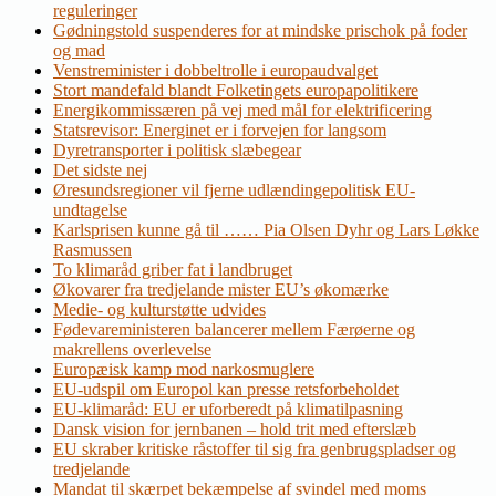
reguleringer
Gødningstold suspenderes for at mindske prischok på foder
og mad
Venstreminister i dobbeltrolle i europaudvalget
Stort mandefald blandt Folketingets europapolitikere
Energikommissæren på vej med mål for elektrificering
Statsrevisor: Energinet er i forvejen for langsom
Dyretransporter i politisk slæbegear
Det sidste nej
Øresundsregioner vil fjerne udlændingepolitisk EU-
undtagelse
Karlsprisen kunne gå til …… Pia Olsen Dyhr og Lars Løkke
Rasmussen
To klimaråd griber fat i landbruget
Økovarer fra tredjelande mister EU’s økomærke
Medie- og kulturstøtte udvides
Fødevareministeren balancerer mellem Færøerne og
makrellens overlevelse
Europæisk kamp mod narkosmuglere
EU-udspil om Europol kan presse retsforbeholdet
EU-klimaråd: EU er uforberedt på klimatilpasning
Dansk vision for jernbanen – hold trit med efterslæb
EU skraber kritiske råstoffer til sig fra genbrugspladser og
tredjelande
Mandat til skærpet bekæmpelse af svindel med moms