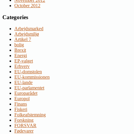
November 2012
October 2012
Categories
Arbejdsmarked
Arbejdsmiljø
Artikel 7
bolig
Brexit
Energi
EP-valget
Erhverv
EU-domstolen
EU-kommissionen
EU-lande
EU-parlamentet
Europarådet
Europol
Finans
Fiskeri
Folkeafstemning
Forskning
FORSVAR
Fødevarer