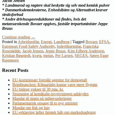
Jacob Jensen
* Landmænd og røgtere skal beskytte sig selv mod kemisk pulver
* Danmarksdemokraterne, Enhedslisten og Alternativet kræver
straksforbud
* Andre drivhusgasreduktioner må findes, hvis det
metansænkende Bovaer opgives, fastslår trepartsminister Jeppe
Bruus
Continue reading
→
Posted in
Arbejdsmiljø
,
Energi
,
Landbrug
|
Tagged
Bovaer
,
EFSA
,
European Food Safety Authority
,
fodertilsætning
,
Franciska
Rosenkilde
,
Jacob Jensen
,
Jeppe Bruus
,
Kim Edberg Andersen
,
Kristian Bøgstedt
,
kvæg
,
metan
,
Per Larsen
,
SEGES
,
Søren Egge
Rasmusen
Recent Posts
EU-kommissær foreslår agentur for demografi
Brintbranchen: Klimarådet kunne være mere flygrøn
EU-bidrag vokser til 30 mia. kr.
Stramning af kemikalie-lovgivningen udskydes
Mandat til strøm på miljøvurderinger
Parlamentarisk opsang til to nye ministre
Mandat om fisk og hav
EU-erklæring løfter færøsk håb om markedsadgang