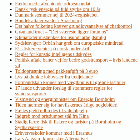
Fædre med i afventende orlovsmandat
Dansk-tysk energiø på fuld styrke om 10 år
Danmark stemmer nej til 2024-regnskabet
Handelsaftaler vakler i Strasbourg
Det halve folketing kræver grundlovsanalyse af chatkontrol
Grønland truet – ”Det sværeste ligger foran os”
Klimafoder mistænkes for usundt arbejdsmiljø
Sydslesviger: Orbán har greb om europæiske mindretal
EU-fiskere venter på norsk underskrift
Regler for kunstig intelligens udskydes
Politisk aftale baner vej for bedre godstransport – hvis landene
vil
Toldoprustning med pakkeafgift på 3 euro
Lys på dunkle lobbyister fra tredjelande
Formandskab krones med vægtbonus til grønne lastbiler
17 lande udvander forslag til strammere regler for
svinetransporter
Vismænd og energiminister om Energiø Bornholm
Tiden nærmer sig for havfiskernes årlige neglebideri
Fælles gæld udbredes til valutahjælp
Indgreb mod prisdumpet stål fra Kina
Stadig færre fisk til fiskere og turister på Bornholm og
Sydhavsøerne
Erhvervsskoler kommer med i Erasmus
Lars Aagaard knuselsker Alternativet