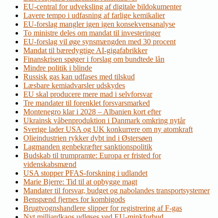
EU-central for udveksling af digitale bildokumenter
Lavere tempo i udfasning af farlige kemikalier
EU-forslag mangler igen igen konsekvensanalyse
To ministre deles om mandat til investeringer
EU-forslag vil øge synsmængden med 30 procent
Mandat til bæredygtige AI-gigafabrikker
Finanskrisen spøger i forslag om bundtede lån
Mindre politik i blinde
Russisk gas kan udfases med tilskud
Læsbare kemiadvarsler udskydes
EU skal producere mere mad i selvforsvar
Tre mandater til forenklet forsvarsmarked
Montenegro klar i 2028 – Albanien kort efter
Ukrainsk våbenproduktion i Danmark omkring nytår
Sverige lader USA og UK konkurrere om ny atomkraft
Olieindustrien rykker dybt ind i Østersøen
Lagmanden genbekræfter sanktionspolitik
Budskab til trumpramte: Europa er fristed for
videnskabsmænd
USA stopper PFAS-forskning i udlandet
Marie Bjerre: Tid til at opbygge magt
Mandater til forsvar, budget og nabolandes transportsystemer
Benspænd fjernes for kombigods
Brugtvognshandlere slipper for registrering af F-gas
Nyt milliardkaos udløses ved EU-minkforbud