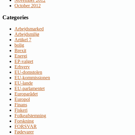
November 2012
October 2012
Categories
Arbejdsmarked
Arbejdsmiljø
Artikel 7
bolig
Brexit
Energi
EP-valget
Erhverv
EU-domstolen
EU-kommissionen
EU-lande
EU-parlamentet
Europarådet
Europol
Finans
Fiskeri
Folkeafstemning
Forskning
FORSVAR
Fødevarer