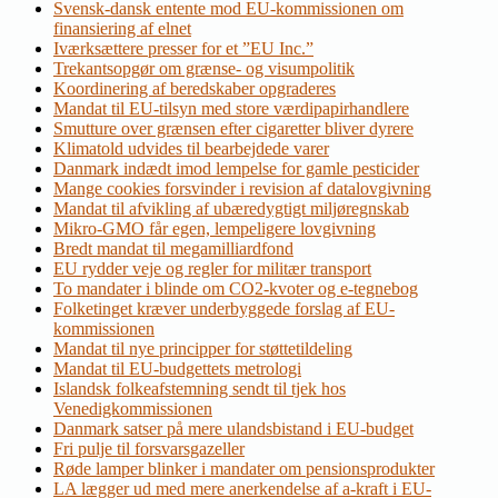
Svensk-dansk entente mod EU-kommissionen om
finansiering af elnet
Iværksættere presser for et ”EU Inc.”
Trekantsopgør om grænse- og visumpolitik
Koordinering af beredskaber opgraderes
Mandat til EU-tilsyn med store værdipapirhandlere
Smutture over grænsen efter cigaretter bliver dyrere
Klimatold udvides til bearbejdede varer
Danmark indædt imod lempelse for gamle pesticider
Mange cookies forsvinder i revision af datalovgivning
Mandat til afvikling af ubæredygtigt miljøregnskab
Mikro-GMO får egen, lempeligere lovgivning
Bredt mandat til megamilliardfond
EU rydder veje og regler for militær transport
To mandater i blinde om CO2-kvoter og e-tegnebog
Folketinget kræver underbyggede forslag af EU-
kommissionen
Mandat til nye principper for støttetildeling
Mandat til EU-budgettets metrologi
Islandsk folkeafstemning sendt til tjek hos
Venedigkommissionen
Danmark satser på mere ulandsbistand i EU-budget
Fri pulje til forsvarsgazeller
Røde lamper blinker i mandater om pensionsprodukter
LA lægger ud med mere anerkendelse af a-kraft i EU-