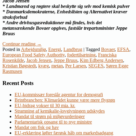
Jacob Jensen
* Landmænd og røgtere skal beskytte sig selv mod kemisk pulver
* Danmarksdemokraterne, Enhedslisten og Alternativet kræver
straksforbud
* Andre drivhusgasreduktioner må findes, hvis det
metansænkende Bovaer opgives, fastslår trepartsminister Jeppe
Bruus
Continue reading
→
Posted in
Arbejdsmiljø
,
Energi
,
Landbrug
|
Tagged
Bovaer
,
EFSA
,
European Food Safety Authority
,
fodertilsætning
,
Franciska
Rosenkilde
,
Jacob Jensen
,
Jeppe Bruus
,
Kim Edberg Andersen
,
Kristian Bøgstedt
,
kvæg
,
metan
,
Per Larsen
,
SEGES
,
Søren Egge
Rasmusen
Recent Posts
EU-kommissær foreslår agentur for demografi
Brintbranchen: Klimarådet kunne være mere flygrøn
EU-bidrag vokser til 30 mia. kr.
Stramning af kemikalie-lovgivningen udskydes
Mandat til strøm på miljøvurderinger
Parlamentarisk opsang til to nye ministre
Mandat om fisk og hav
EU-erklæring løfter færøsk håb om markedsadgang