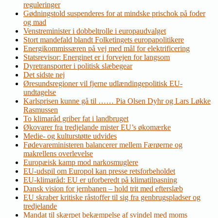
reguleringer
Gødningstold suspenderes for at mindske prischok på foder
og mad
Venstreminister i dobbeltrolle i europaudvalget
Stort mandefald blandt Folketingets europapolitikere
Energikommissæren på vej med mål for elektrificering
Statsrevisor: Energinet er i forvejen for langsom
Dyretransporter i politisk slæbegear
Det sidste nej
Øresundsregioner vil fjerne udlændingepolitisk EU-
undtagelse
Karlsprisen kunne gå til …… Pia Olsen Dyhr og Lars Løkke
Rasmussen
To klimaråd griber fat i landbruget
Økovarer fra tredjelande mister EU’s økomærke
Medie- og kulturstøtte udvides
Fødevareministeren balancerer mellem Færøerne og
makrellens overlevelse
Europæisk kamp mod narkosmuglere
EU-udspil om Europol kan presse retsforbeholdet
EU-klimaråd: EU er uforberedt på klimatilpasning
Dansk vision for jernbanen – hold trit med efterslæb
EU skraber kritiske råstoffer til sig fra genbrugspladser og
tredjelande
Mandat til skærpet bekæmpelse af svindel med moms