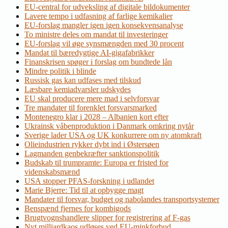
EU-central for udveksling af digitale bildokumenter
Lavere tempo i udfasning af farlige kemikalier
EU-forslag mangler igen igen konsekvensanalyse
To ministre deles om mandat til investeringer
EU-forslag vil øge synsmængden med 30 procent
Mandat til bæredygtige AI-gigafabrikker
Finanskrisen spøger i forslag om bundtede lån
Mindre politik i blinde
Russisk gas kan udfases med tilskud
Læsbare kemiadvarsler udskydes
EU skal producere mere mad i selvforsvar
Tre mandater til forenklet forsvarsmarked
Montenegro klar i 2028 – Albanien kort efter
Ukrainsk våbenproduktion i Danmark omkring nytår
Sverige lader USA og UK konkurrere om ny atomkraft
Olieindustrien rykker dybt ind i Østersøen
Lagmanden genbekræfter sanktionspolitik
Budskab til trumpramte: Europa er fristed for
videnskabsmænd
USA stopper PFAS-forskning i udlandet
Marie Bjerre: Tid til at opbygge magt
Mandater til forsvar, budget og nabolandes transportsystemer
Benspænd fjernes for kombigods
Brugtvognshandlere slipper for registrering af F-gas
Nyt milliardkaos udløses ved EU-minkforbud