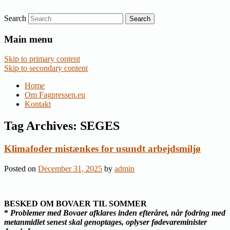
Search
Nyheder om dansk EU-politik
Fagpressen.eu
Main menu
Skip to primary content
Skip to secondary content
Home
Om Fagpressen.eu
Kontakt
Tag Archives:
SEGES
Klimafoder mistænkes for usundt arbejdsmiljø
Posted on
December 31, 2025
by
admin
BESKED OM BOVAER TIL SOMMER
*
Problemer med Bovaer afklares inden efteråret, når fodring med
metanmidlet senest skal genoptages, oplyser fødevareminister