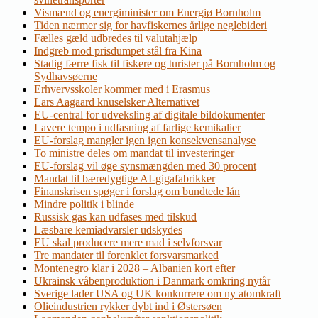
Vismænd og energiminister om Energiø Bornholm
Tiden nærmer sig for havfiskernes årlige neglebideri
Fælles gæld udbredes til valutahjælp
Indgreb mod prisdumpet stål fra Kina
Stadig færre fisk til fiskere og turister på Bornholm og
Sydhavsøerne
Erhvervsskoler kommer med i Erasmus
Lars Aagaard knuselsker Alternativet
EU-central for udveksling af digitale bildokumenter
Lavere tempo i udfasning af farlige kemikalier
EU-forslag mangler igen igen konsekvensanalyse
To ministre deles om mandat til investeringer
EU-forslag vil øge synsmængden med 30 procent
Mandat til bæredygtige AI-gigafabrikker
Finanskrisen spøger i forslag om bundtede lån
Mindre politik i blinde
Russisk gas kan udfases med tilskud
Læsbare kemiadvarsler udskydes
EU skal producere mere mad i selvforsvar
Tre mandater til forenklet forsvarsmarked
Montenegro klar i 2028 – Albanien kort efter
Ukrainsk våbenproduktion i Danmark omkring nytår
Sverige lader USA og UK konkurrere om ny atomkraft
Olieindustrien rykker dybt ind i Østersøen