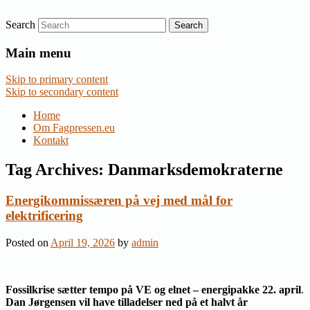
Search
Nyheder om dansk EU-politik
Fagpressen.eu
Main menu
Skip to primary content
Skip to secondary content
Home
Om Fagpressen.eu
Kontakt
Tag Archives:
Danmarksdemokraterne
Energikommissæren på vej med mål for
elektrificering
Posted on
April 19, 2026
by
admin
Fossilkrise sætter tempo på VE og elnet – energipakke 22. april
.
Dan Jørgensen vil have tilladelser ned på et halvt år