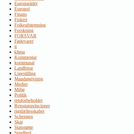
Europarådet
Europol
Finans
Fiskeri
Folkeafstemning
Forskning
FORSVAR
Fødevarer
it
klima
Kommentar
kommunal
Landbrug
Ligestilling
Mandatgivning
Medier
Miljø
Politik
retsforbeholdet
Retsstatsprincipper
rigsfællesskabet
Schengen
Skat
Statsstøtte
Sundhed