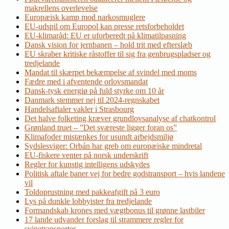
makrellens overlevelse
Europæisk kamp mod narkosmuglere
EU-udspil om Europol kan presse retsforbeholdet
EU-klimaråd: EU er uforberedt på klimatilpasning
Dansk vision for jernbanen – hold trit med efterslæb
EU skraber kritiske råstoffer til sig fra genbrugspladser og
tredjelande
Mandat til skærpet bekæmpelse af svindel med moms
Fædre med i afventende orlovsmandat
Dansk-tysk energiø på fuld styrke om 10 år
Danmark stemmer nej til 2024-regnskabet
Handelsaftaler vakler i Strasbourg
Det halve folketing kræver grundlovsanalyse af chatkontrol
Grønland truet – ”Det sværeste ligger foran os”
Klimafoder mistænkes for usundt arbejdsmiljø
Sydslesviger: Orbán har greb om europæiske mindretal
EU-fiskere venter på norsk underskrift
Regler for kunstig intelligens udskydes
Politisk aftale baner vej for bedre godstransport – hvis landene
vil
Toldoprustning med pakkeafgift på 3 euro
Lys på dunkle lobbyister fra tredjelande
Formandskab krones med vægtbonus til grønne lastbiler
17 lande udvander forslag til strammere regler for
svinetransporter