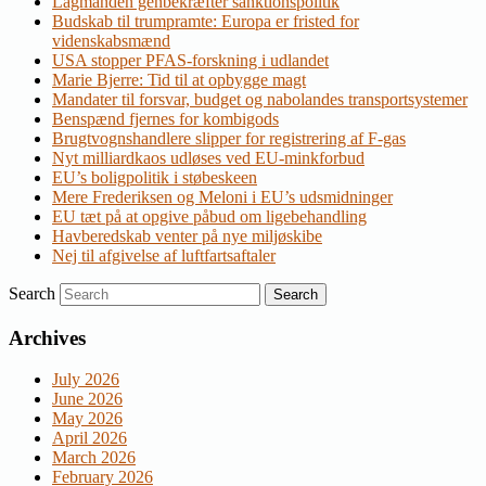
Lagmanden genbekræfter sanktionspolitik
Budskab til trumpramte: Europa er fristed for
videnskabsmænd
USA stopper PFAS-forskning i udlandet
Marie Bjerre: Tid til at opbygge magt
Mandater til forsvar, budget og nabolandes transportsystemer
Benspænd fjernes for kombigods
Brugtvognshandlere slipper for registrering af F-gas
Nyt milliardkaos udløses ved EU-minkforbud
EU’s boligpolitik i støbeskeen
Mere Frederiksen og Meloni i EU’s udsmidninger
EU tæt på at opgive påbud om ligebehandling
Havberedskab venter på nye miljøskibe
Nej til afgivelse af luftfartsaftaler
Search
Archives
July 2026
June 2026
May 2026
April 2026
March 2026
February 2026