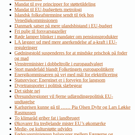
Mandat til nye principper for støttetildeling
Mandat til EU-budgettets metrologi
Islandsk folkeafstemning sendt til tjek hos
Venedigkommissionen
Danmark satser på mere ulandsbistand i EU-budget
Fri pulje til forsvarsgazeller
Røde lamper blinker i mandater om pensionsprodukter
LA lægger ud med mere anerkendelse af a-kraft i EU-
reguleringer
Gødningstold suspenderes for at mindske prischok på foder
og mad
Venstreminister i dobbeltrolle i europaudvalget
Stort mandefald blandt Folketingets europapolitikere
Energikommissæren på vej med mål for elektrificering
Statsrevisor: Energinet er i forvejen for langsom
Dyretransporter i politisk slæbegear
Det sidste nej
Øresundsregioner vil fjerne udlændingepolitisk EU-
undtagelse
Karlsprisen kunne gå til …… Pia Olsen Dyhr og Lars Løkke
Rasmussen
To klimaråd griber fat i landbruget
Økovarer fra tredjelande mister EU’s økomærke
Medie- og kulturstøtte udvides
Fødevareministeren balancerer mellem Færøerne og