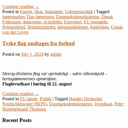
Continue reading
→
Posted in
Energi
,
Skat
,
Statsstøtte
,
Udenrigspolitik
|
Tagged
batteriparker
,
Dan Jørgensen
,
Danmarksdemokraterne
,
Dansk
Folkeparti
,
datacentre
,
el-lastbiler
,
Energinet
,
EU-topmøde
,
flybrændstof
,
Hormuzstrædet
,
højspændingsnet
,
Irankrigen
,
Ursula
von der Leyen
Tyske flag undtages fra forbud
Posted on
July 1, 2024
by
admin
Slesvig-Holstens flag var oprindeligt – uden våbenskjold –
hertugdømmernes oprørsfane.
Flaglovudkast i høring til 22. august
Continue reading
→
Posted in
EU-lande
,
Politik
|
Tagged
Bundes Deutscher
Nordschleswiger (BDN)
,
Danmarksdemokraterne
,
lovudkast
,
Peter
Hummelgaard Thomsen
Recent Posts