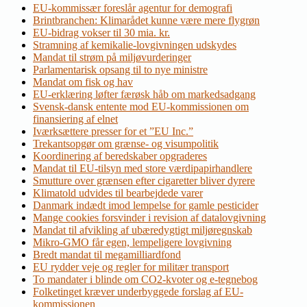
EU-kommissær foreslår agentur for demografi
Brintbranchen: Klimarådet kunne være mere flygrøn
EU-bidrag vokser til 30 mia. kr.
Stramning af kemikalie-lovgivningen udskydes
Mandat til strøm på miljøvurderinger
Parlamentarisk opsang til to nye ministre
Mandat om fisk og hav
EU-erklæring løfter færøsk håb om markedsadgang
Svensk-dansk entente mod EU-kommissionen om
finansiering af elnet
Iværksættere presser for et ”EU Inc.”
Trekantsopgør om grænse- og visumpolitik
Koordinering af beredskaber opgraderes
Mandat til EU-tilsyn med store værdipapirhandlere
Smutture over grænsen efter cigaretter bliver dyrere
Klimatold udvides til bearbejdede varer
Danmark indædt imod lempelse for gamle pesticider
Mange cookies forsvinder i revision af datalovgivning
Mandat til afvikling af ubæredygtigt miljøregnskab
Mikro-GMO får egen, lempeligere lovgivning
Bredt mandat til megamilliardfond
EU rydder veje og regler for militær transport
To mandater i blinde om CO2-kvoter og e-tegnebog
Folketinget kræver underbyggede forslag af EU-
kommissionen