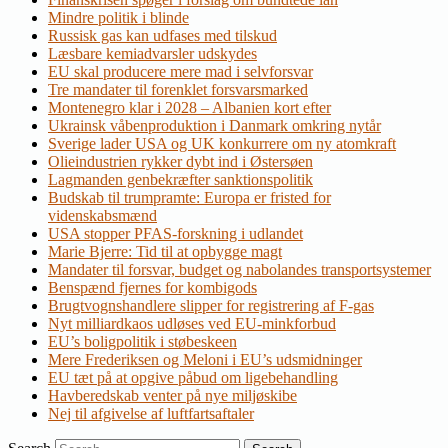
Mindre politik i blinde
Russisk gas kan udfases med tilskud
Læsbare kemiadvarsler udskydes
EU skal producere mere mad i selvforsvar
Tre mandater til forenklet forsvarsmarked
Montenegro klar i 2028 – Albanien kort efter
Ukrainsk våbenproduktion i Danmark omkring nytår
Sverige lader USA og UK konkurrere om ny atomkraft
Olieindustrien rykker dybt ind i Østersøen
Lagmanden genbekræfter sanktionspolitik
Budskab til trumpramte: Europa er fristed for
videnskabsmænd
USA stopper PFAS-forskning i udlandet
Marie Bjerre: Tid til at opbygge magt
Mandater til forsvar, budget og nabolandes transportsystemer
Benspænd fjernes for kombigods
Brugtvognshandlere slipper for registrering af F-gas
Nyt milliardkaos udløses ved EU-minkforbud
EU’s boligpolitik i støbeskeen
Mere Frederiksen og Meloni i EU’s udsmidninger
EU tæt på at opgive påbud om ligebehandling
Havberedskab venter på nye miljøskibe
Nej til afgivelse af luftfartsaftaler