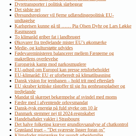
Dyretransporter i politisk slæbegear
Det sidste nej
Øresundsregioner vil fjerne udlændingepolitisk EU-
undtagelse
Karlsprisen kunne gå til …… Pia Olsen Dyhr og Lars Løkke
Rasmussen
To klimaråd griber fat i landbruget
Økovarer fra tredjelande mister EU’s økomærke
Medie- og kulturstøtte udvides
Fødevareministeren balancerer mellem Færøerne og
makrellens overlevelse
Europæisk kamp mod narkosmuglere
EU-udspil om Europol kan presse retsforbeholdet
EU-klimaråd: EU er uforberedt på klimatilpasning
Dansk vision for jernbanen – hold trit med efterslæb
EU skraber kritiske råstoffer til sig fra genbrugspladser og
tredjelande
Mandat til skærpet bekæmpelse af svindel med moms
Fædre med i afventende orlovsmandat
Dansk-tysk energiø på fuld styrke om 10 år
Danmark stemmer nej til 2024-regnskabet
Handelsaftaler vakler i Strasbourg
Det halve folketing kræver grundlovsanalyse af chatkontrol
Grønland truet – ”Det sværeste ligger foran os”
Klimafoder mistænkes for usundt arbejdsmiljø