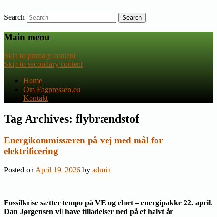
Search
Nyheder om dansk EU-politik
Fagpressen.eu
Main menu
Skip to primary content
Skip to secondary content
Home
Om Fagpressen.eu
Kontakt
Tag Archives:
flybrændstof
Energikommissæren på vej med mål for
elektrificering
Posted on
April 19, 2026
by
admin
Fossilkrise sætter tempo på VE og elnet – energipakke 22. april
.
Dan Jørgensen vil have tilladelser ned på et halvt år