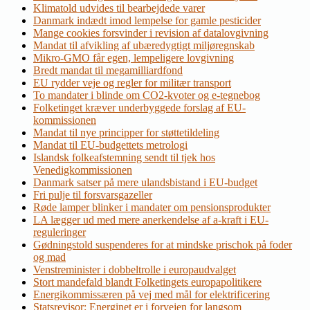
Klimatold udvides til bearbejdede varer
Danmark indædt imod lempelse for gamle pesticider
Mange cookies forsvinder i revision af datalovgivning
Mandat til afvikling af ubæredygtigt miljøregnskab
Mikro-GMO får egen, lempeligere lovgivning
Bredt mandat til megamilliardfond
EU rydder veje og regler for militær transport
To mandater i blinde om CO2-kvoter og e-tegnebog
Folketinget kræver underbyggede forslag af EU-
kommissionen
Mandat til nye principper for støttetildeling
Mandat til EU-budgettets metrologi
Islandsk folkeafstemning sendt til tjek hos
Venedigkommissionen
Danmark satser på mere ulandsbistand i EU-budget
Fri pulje til forsvarsgazeller
Røde lamper blinker i mandater om pensionsprodukter
LA lægger ud med mere anerkendelse af a-kraft i EU-
reguleringer
Gødningstold suspenderes for at mindske prischok på foder
og mad
Venstreminister i dobbeltrolle i europaudvalget
Stort mandefald blandt Folketingets europapolitikere
Energikommissæren på vej med mål for elektrificering
Statsrevisor: Energinet er i forvejen for langsom