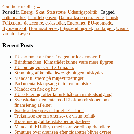
Continue reading
→
Posted in
Energi
,
Skat
,
Statsstøtte
,
Udenrigspolitik
|
Tagged
batteriparker
,
Dan Jørgensen
,
Danmarksdemokraterne
,
Dansk
Folkeparti
,
datacentre
,
el-lastbiler
,
Energinet
,
EU-topmøde
,
flybrændstof
,
Hormuzstrædet
,
højspændingsnet
,
Irankrigen
,
Ursula
von der Leyen
Recent Posts
EU-kommissær foreslår agentur for demografi
Brintbranchen: Klimarådet kunne være mere flygrøn
EU-bidrag vokser til 30 mia. kr.
Stramning af kemikalie-lovgivningen udskydes
Mandat til strøm på miljøvurderinger
Parlamentarisk opsang til to nye ministre
Mandat om fisk og hav
EU-erklæring løfter færøsk håb om markedsadgang
Svensk-dansk entente mod EU-kommissionen om
finansiering af elnet
Iværksættere presser for et ”EU Inc.”
Trekantsopgør om grænse- og visumpolitik
Koordinering af beredskaber opgraderes
Mandat til EU-tilsyn med store værdipapirhandlere
Smutture over grænsen efter cigaretter bliver dyrere