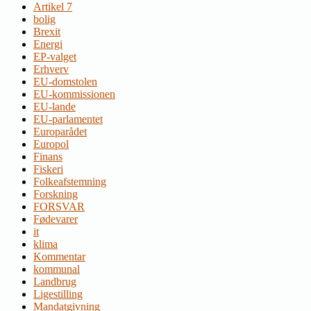
Artikel 7
bolig
Brexit
Energi
EP-valget
Erhverv
EU-domstolen
EU-kommissionen
EU-lande
EU-parlamentet
Europarådet
Europol
Finans
Fiskeri
Folkeafstemning
Forskning
FORSVAR
Fødevarer
it
klima
Kommentar
kommunal
Landbrug
Ligestilling
Mandatgivning