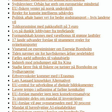
Sydslesviger: Orbán har greb om europæiske mindretal
EU-fiskere venter på norsk underskrift
Regler for kunstig intelligens udskydes
Politisk aftale baner vej for bedre godstransport – hvis landene
vil
Toldoprustning med pakkeafgift på 3 euro
Lys på dunkle lobbyister fra tredjelande
Formandskab krones med vægtbonus til grønne lastbiler
17 lande udvander forslag til strammere regler for
svinetransporter
Vismænd og energiminister om Energiø Bornholm
Tiden nærmer sig for havfiskernes årlige neglebideri
Fælles gæld udbredes til valutahjælp
Indgreb mod prisdumpet stål fra Kina
Stadig færre fisk til fiskere og turister på Bornholm og
Sydhavsøerne
Erhvervsskoler kommer med i Erasmus
Lars Aagaard knuselsker Alternativet
EU-central for udveksling af digitale bildokumenter
Lavere tempo i udfasning af farlige kemikalier
EU-forslag mangler igen igen konsekvensanalyse
To ministre deles om mandat til investeringer
EU-forslag vil øge synsmængden med 30 procent
Mandat til bæredygtige AI-gigafabrikker
Finanskrisen spøger i forslag om bundtede lån