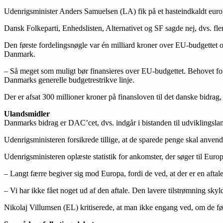
Udenrigsminister Anders Samuelsen (LA) fik på et hasteindkaldt europ
Dansk Folkeparti, Enhedslisten, Alternativet og SF sagde nej, dvs. fler
Den første fordelingsnøgle var én milliard kroner over EU-budgettet og 2
Danmark.
– Så meget som muligt bør finansieres over EU-budgettet. Behovet fo
Danmarks generelle budgetrestrikve linje.
Der er afsat 300 millioner kroner på finansloven til det danske bidrag,
Ulandsmidler
Danmarks bidrag er DAC’cet, dvs. indgår i bistanden til udviklingsl
Udenrigsministeren forsikrede tillige, at de sparede penge skal anv
Udenrigsministeren oplæste statistik for ankomster, der søger til Europ
– Langt færre begiver sig mod Europa, fordi de ved, at der er en aft
– Vi har ikke fået noget ud af den aftale. Den lavere tilstrømning 
Nikolaj Villumsen (EL) kritiserede, at man ikke engang ved, om de førs