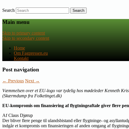
Search
Nyheder om dansk EU-politik
Fagpressen.eu
Main menu
Skip to primary content
Skip to secondary content
Home
Om Fagpressen.eu
Kontakt
Post navigation
←
Previous
Next
→
Væmmelsen over et EU-logo var tydelig hos mødeleder Kenneth Kristens
(Skærmdump fra Folketinget.dk)
EU-kompromis om finansiering af flygtningeaftale giver flere pe
Af Claus Djørup
Der bliver flere penge til ulandsbistand eller flygtninge- og asyllan
indgår et kompromis om finansieringen af anden omgang af flygtningeaf