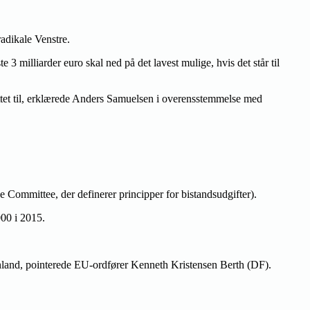
radikale Venstre.
 3 milliarder euro skal ned på det lavest mulige, hvis det står til
ttet til, erklærede Anders Samuelsen i overensstemmelse med
ommittee, der definerer principper for bistandsudgifter).
000 i 2015.
nland, pointerede EU-ordfører Kenneth Kristensen Berth (DF).