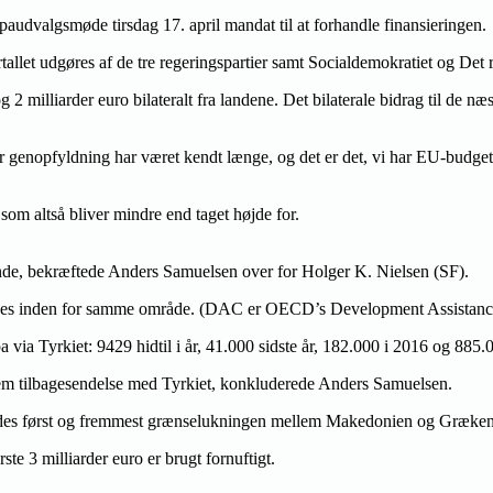
audvalgsmøde tirsdag 17. april mandat til at forhandle finansieringen.
tallet udgøres af de tre regeringspartier samt Socialdemokratiet og Det 
 milliarder euro bilateralt fra landene. Det bilaterale bidrag til de næste
r genopfyldning har været kendt længe, og det er det, vi har EU-budge
 som altså bliver mindre end taget højde for.
ande, bekræftede Anders Samuelsen over for Holger K. Nielsen (SF).
endes inden for samme område. (DAC er OECD’s Development Assistance C
a via Tyrkiet: 9429 hidtil i år, 41.000 sidste år, 182.000 i 2016 og 885.
alem tilbagesendelse med Tyrkiet, konkluderede Anders Samuelsen.
skyldes først og fremmest grænselukningen mellem Makedonien og Græke
te 3 milliarder euro er brugt fornuftigt.