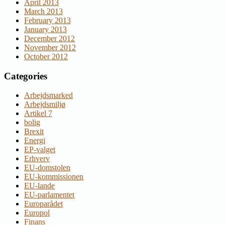
April 2013
March 2013
February 2013
January 2013
December 2012
November 2012
October 2012
Categories
Arbejdsmarked
Arbejdsmiljø
Artikel 7
bolig
Brexit
Energi
EP-valget
Erhverv
EU-domstolen
EU-kommissionen
EU-lande
EU-parlamentet
Europarådet
Europol
Finans