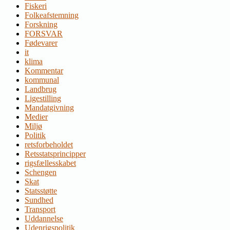
Fiskeri
Folkeafstemning
Forskning
FORSVAR
Fødevarer
it
klima
Kommentar
kommunal
Landbrug
Ligestilling
Mandatgivning
Medier
Miljø
Politik
retsforbeholdet
Retsstatsprincipper
rigsfællesskabet
Schengen
Skat
Statsstøtte
Sundhed
Transport
Uddannelse
Udenrigspolitik