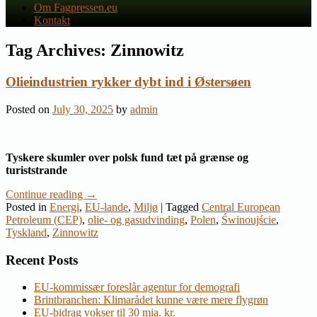
Om Fagpressen.eu
Kontakt
Tag Archives:
Zinnowitz
Olieindustrien rykker dybt ind i Østersøen
Posted on
July 30, 2025
by
admin
Tyskere skumler over polsk fund tæt på grænse og
turiststrande
Continue reading
→
Posted in
Energi
,
EU-lande
,
Miljø
|
Tagged
Central European
Petroleum (CEP)
,
olie- og gasudvinding
,
Polen
,
Świnoujście
,
Tyskland
,
Zinnowitz
Recent Posts
EU-kommissær foreslår agentur for demografi
Brintbranchen: Klimarådet kunne være mere flygrøn
EU-bidrag vokser til 30 mia. kr.