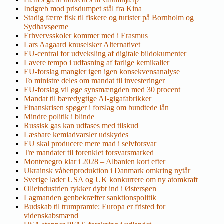
Indgreb mod prisdumpet stål fra Kina
Stadig færre fisk til fiskere og turister på Bornholm og
Sydhavsøerne
Erhvervsskoler kommer med i Erasmus
Lars Aagaard knuselsker Alternativet
EU-central for udveksling af digitale bildokumenter
Lavere tempo i udfasning af farlige kemikalier
EU-forslag mangler igen igen konsekvensanalyse
To ministre deles om mandat til investeringer
EU-forslag vil øge synsmængden med 30 procent
Mandat til bæredygtige AI-gigafabrikker
Finanskrisen spøger i forslag om bundtede lån
Mindre politik i blinde
Russisk gas kan udfases med tilskud
Læsbare kemiadvarsler udskydes
EU skal producere mere mad i selvforsvar
Tre mandater til forenklet forsvarsmarked
Montenegro klar i 2028 – Albanien kort efter
Ukrainsk våbenproduktion i Danmark omkring nytår
Sverige lader USA og UK konkurrere om ny atomkraft
Olieindustrien rykker dybt ind i Østersøen
Lagmanden genbekræfter sanktionspolitik
Budskab til trumpramte: Europa er fristed for
videnskabsmænd