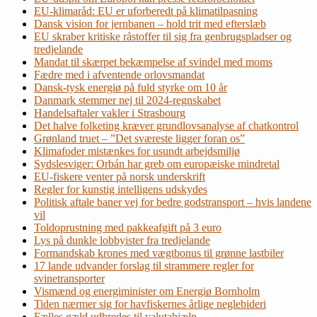
EU-klimaråd: EU er uforberedt på klimatilpasning
Dansk vision for jernbanen – hold trit med efterslæb
EU skraber kritiske råstoffer til sig fra genbrugspladser og
tredjelande
Mandat til skærpet bekæmpelse af svindel med moms
Fædre med i afventende orlovsmandat
Dansk-tysk energiø på fuld styrke om 10 år
Danmark stemmer nej til 2024-regnskabet
Handelsaftaler vakler i Strasbourg
Det halve folketing kræver grundlovsanalyse af chatkontrol
Grønland truet – ”Det sværeste ligger foran os”
Klimafoder mistænkes for usundt arbejdsmiljø
Sydslesviger: Orbán har greb om europæiske mindretal
EU-fiskere venter på norsk underskrift
Regler for kunstig intelligens udskydes
Politisk aftale baner vej for bedre godstransport – hvis landene
vil
Toldoprustning med pakkeafgift på 3 euro
Lys på dunkle lobbyister fra tredjelande
Formandskab krones med vægtbonus til grønne lastbiler
17 lande udvander forslag til strammere regler for
svinetransporter
Vismænd og energiminister om Energiø Bornholm
Tiden nærmer sig for havfiskernes årlige neglebideri
Fælles gæld udbredes til valutahjælp