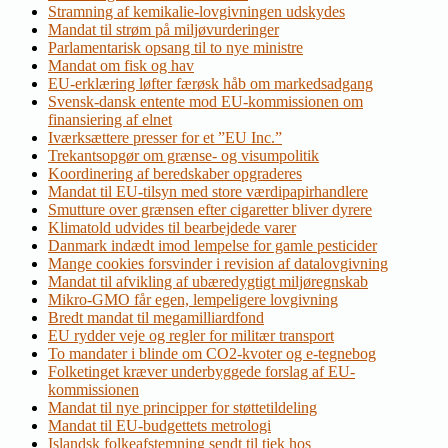
Stramning af kemikalie-lovgivningen udskydes
Mandat til strøm på miljøvurderinger
Parlamentarisk opsang til to nye ministre
Mandat om fisk og hav
EU-erklæring løfter færøsk håb om markedsadgang
Svensk-dansk entente mod EU-kommissionen om
finansiering af elnet
Iværksættere presser for et ”EU Inc.”
Trekantsopgør om grænse- og visumpolitik
Koordinering af beredskaber opgraderes
Mandat til EU-tilsyn med store værdipapirhandlere
Smutture over grænsen efter cigaretter bliver dyrere
Klimatold udvides til bearbejdede varer
Danmark indædt imod lempelse for gamle pesticider
Mange cookies forsvinder i revision af datalovgivning
Mandat til afvikling af ubæredygtigt miljøregnskab
Mikro-GMO får egen, lempeligere lovgivning
Bredt mandat til megamilliardfond
EU rydder veje og regler for militær transport
To mandater i blinde om CO2-kvoter og e-tegnebog
Folketinget kræver underbyggede forslag af EU-
kommissionen
Mandat til nye principper for støttetildeling
Mandat til EU-budgettets metrologi
Islandsk folkeafstemning sendt til tjek hos