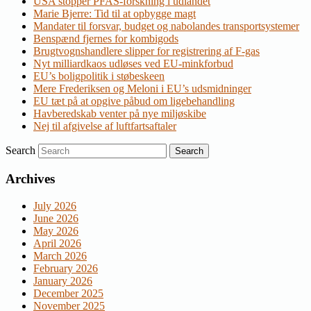
USA stopper PFAS-forskning i udlandet
Marie Bjerre: Tid til at opbygge magt
Mandater til forsvar, budget og nabolandes transportsystemer
Benspænd fjernes for kombigods
Brugtvognshandlere slipper for registrering af F-gas
Nyt milliardkaos udløses ved EU-minkforbud
EU’s boligpolitik i støbeskeen
Mere Frederiksen og Meloni i EU’s udsmidninger
EU tæt på at opgive påbud om ligebehandling
Havberedskab venter på nye miljøskibe
Nej til afgivelse af luftfartsaftaler
Search
Archives
July 2026
June 2026
May 2026
April 2026
March 2026
February 2026
January 2026
December 2025
November 2025