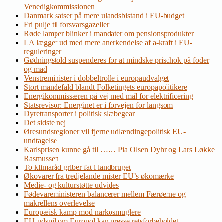
Venedigkommissionen
Danmark satser på mere ulandsbistand i EU-budget
Fri pulje til forsvarsgazeller
Røde lamper blinker i mandater om pensionsprodukter
LA lægger ud med mere anerkendelse af a-kraft i EU-
reguleringer
Gødningstold suspenderes for at mindske prischok på foder
og mad
Venstreminister i dobbeltrolle i europaudvalget
Stort mandefald blandt Folketingets europapolitikere
Energikommissæren på vej med mål for elektrificering
Statsrevisor: Energinet er i forvejen for langsom
Dyretransporter i politisk slæbegear
Det sidste nej
Øresundsregioner vil fjerne udlændingepolitisk EU-
undtagelse
Karlsprisen kunne gå til …… Pia Olsen Dyhr og Lars Løkke
Rasmussen
To klimaråd griber fat i landbruget
Økovarer fra tredjelande mister EU’s økomærke
Medie- og kulturstøtte udvides
Fødevareministeren balancerer mellem Færøerne og
makrellens overlevelse
Europæisk kamp mod narkosmuglere
EU-udspil om Europol kan presse retsforbeholdet