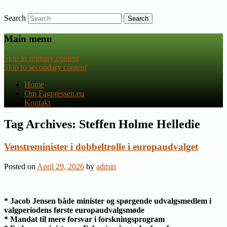
Search
Nyheder om dansk EU-politik
Fagpressen.eu
Main menu
Skip to primary content
Skip to secondary content
Home
Om Fagpressen.eu
Kontakt
Tag Archives:
Steffen Holme Helledie
Venstreminister i dobbeltrolle i europaudvalget
Posted on
April 29, 2026
by
admin
* Jacob Jensen både minister og spørgende udvalgsmedlem i
valgperiodens første europaudvalgsmøde
* Mandat til mere forsvar i forskningsprogram