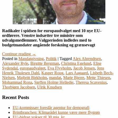
Radikaler i spidsen for europaudvalget med 10 nye EU-
ordførere. Venstre indsætter tre ministre som
udvalgsmedlemmer. Valgperioden indledes med to
budgetmandater angående forskning og grænsevagt
Continue reading
→
Posted in
Mandatgivning
,
Politik
|
Tagged
Alex Ahrendtsen
,
Alexander Ryle
,
Birgitte Bergman
,
Christina Egelund
,
Elise
Sydendal
,
europaudvalget
,
Eva Flyvholm
,
Jacob Jensen
,
Jens
Henrik Thulesen Dahl
,
Kasper Roug
,
Lars Aagaard
,
Lisbeth Bech-
Nielsen
,
Majbritt Birkholm
,
mandat
,
Marie Bjerre
,
Mette Thiesen
,
Mohammad Rona
,
Steffen Holme Helledie
,
Theresa Scavenius
,
Thorbjørn Jacobsen
,
Ulrik Knudsen
Recent Posts
EU-kommissær foreslår agentur for demografi
Brintbranchen: Klimarådet kunne være mere flygrøn
EU-bidrag vokser til 30 mia. kr.