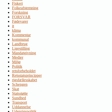
Fiskeri
Folkeafstemning
Forskning
FORSVAR
Fødevarer
it
klima
Kommentar
kommunal
Landbrug
Ligestilling
Mandatgivning
Medier
Miljø
Politik
retsforbeholdet
Retsstatsprincipper
rigsfællesskabet
Schengen
Skat
Statsstøtte
Sundhed
Transport
Uddannelse
Udenrigspolitik