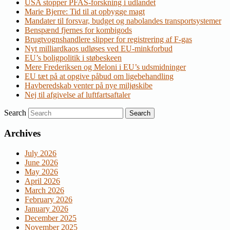
USA stopper PFAS-forskning i udlandet
Marie Bjerre: Tid til at opbygge magt
Mandater til forsvar, budget og nabolandes transportsystemer
Benspænd fjernes for kombigods
Brugtvognshandlere slipper for registrering af F-gas
Nyt milliardkaos udløses ved EU-minkforbud
EU’s boligpolitik i støbeskeen
Mere Frederiksen og Meloni i EU’s udsmidninger
EU tæt på at opgive påbud om ligebehandling
Havberedskab venter på nye miljøskibe
Nej til afgivelse af luftfartsaftaler
Search
Archives
July 2026
June 2026
May 2026
April 2026
March 2026
February 2026
January 2026
December 2025
November 2025