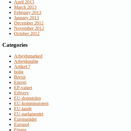
April 2013
March 2013
February 2013
January 2013
December 2012
November 2012
October 2012
Categories
Arbejdsmarked
Arbejdsmiljø
Artikel 7
bolig
Brexit
Energi
EP-valget
Erhverv
EU-domstolen
EU-kommissionen
EU-lande
EU-parlamentet
Europarådet
Europol
Finans