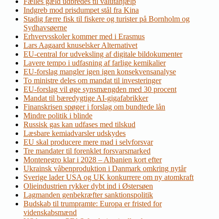
Fælles gæld udbredes til valutahjælp
Indgreb mod prisdumpet stål fra Kina
Stadig færre fisk til fiskere og turister på Bornholm og
Sydhavsøerne
Erhvervsskoler kommer med i Erasmus
Lars Aagaard knuselsker Alternativet
EU-central for udveksling af digitale bildokumenter
Lavere tempo i udfasning af farlige kemikalier
EU-forslag mangler igen igen konsekvensanalyse
To ministre deles om mandat til investeringer
EU-forslag vil øge synsmængden med 30 procent
Mandat til bæredygtige AI-gigafabrikker
Finanskrisen spøger i forslag om bundtede lån
Mindre politik i blinde
Russisk gas kan udfases med tilskud
Læsbare kemiadvarsler udskydes
EU skal producere mere mad i selvforsvar
Tre mandater til forenklet forsvarsmarked
Montenegro klar i 2028 – Albanien kort efter
Ukrainsk våbenproduktion i Danmark omkring nytår
Sverige lader USA og UK konkurrere om ny atomkraft
Olieindustrien rykker dybt ind i Østersøen
Lagmanden genbekræfter sanktionspolitik
Budskab til trumpramte: Europa er fristed for
videnskabsmænd