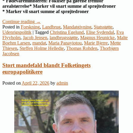
* Fødevareministeren: Fokusér på gørelse fremfor
arealstørrelse* Marker vil snart summe af sprøjtedroner
* Marker vil snart summe af sprøjtedroner
Continue reading
→
Posted in
Forskning
,
Landbrug
,
Mandatgivning
,
Statsstøtte
,
Udenrigspolitik
|
Tagged
Christina Egelund
,
Elise Sydendal
,
Eva
Flyvholm
,
Jacob Jensen
,
landbrugsstøtte
,
Magnus Heunicke
,
Malte
Boehm Larsen
,
mandat
,
Maria Panayiotou
,
Marie Bjerre
,
Mette
Thiesen
,
Steffen Holme Helledie
,
Thomas Rohden
,
Thorbjørn
Jacobsen
Stort mandefald blandt Folketingets
europapolitikere
Posted on
April 22, 2026
by
admin