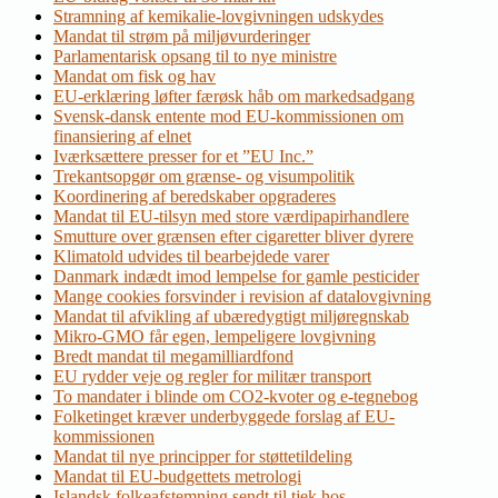
Stramning af kemikalie-lovgivningen udskydes
Mandat til strøm på miljøvurderinger
Parlamentarisk opsang til to nye ministre
Mandat om fisk og hav
EU-erklæring løfter færøsk håb om markedsadgang
Svensk-dansk entente mod EU-kommissionen om
finansiering af elnet
Iværksættere presser for et ”EU Inc.”
Trekantsopgør om grænse- og visumpolitik
Koordinering af beredskaber opgraderes
Mandat til EU-tilsyn med store værdipapirhandlere
Smutture over grænsen efter cigaretter bliver dyrere
Klimatold udvides til bearbejdede varer
Danmark indædt imod lempelse for gamle pesticider
Mange cookies forsvinder i revision af datalovgivning
Mandat til afvikling af ubæredygtigt miljøregnskab
Mikro-GMO får egen, lempeligere lovgivning
Bredt mandat til megamilliardfond
EU rydder veje og regler for militær transport
To mandater i blinde om CO2-kvoter og e-tegnebog
Folketinget kræver underbyggede forslag af EU-
kommissionen
Mandat til nye principper for støttetildeling
Mandat til EU-budgettets metrologi
Islandsk folkeafstemning sendt til tjek hos