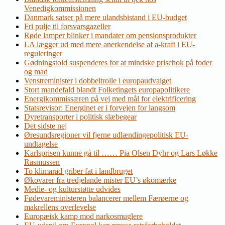
Venedigkommissionen
Danmark satser på mere ulandsbistand i EU-budget
Fri pulje til forsvarsgazeller
Røde lamper blinker i mandater om pensionsprodukter
LA lægger ud med mere anerkendelse af a-kraft i EU-
reguleringer
Gødningstold suspenderes for at mindske prischok på foder
og mad
Venstreminister i dobbeltrolle i europaudvalget
Stort mandefald blandt Folketingets europapolitikere
Energikommissæren på vej med mål for elektrificering
Statsrevisor: Energinet er i forvejen for langsom
Dyretransporter i politisk slæbegear
Det sidste nej
Øresundsregioner vil fjerne udlændingepolitisk EU-
undtagelse
Karlsprisen kunne gå til …… Pia Olsen Dyhr og Lars Løkke
Rasmussen
To klimaråd griber fat i landbruget
Økovarer fra tredjelande mister EU’s økomærke
Medie- og kulturstøtte udvides
Fødevareministeren balancerer mellem Færøerne og
makrellens overlevelse
Europæisk kamp mod narkosmuglere