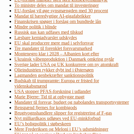
To ministre deles om mandat til investeringer
EU-forslag vil øge synsmængden med 30 procent
Mandat til bæredygtige AI-gigafabrikker
Finanskrisen spøger i forslag om bundtede lån
Mindre politik i blinde
Russisk gas kan udfases med tilskud
Læsbare kemiadvarsler udskydes
EU skal producere mere mad i selvforsvar
Tre mandater til forenklet forsvarsmarked
Montenegro klar i 2028 – Albanien kort efter
Ukrainsk våbenproduktion i Danmark omkring nytår
Sverige lader USA og UK konkurrere om ny atomkraft
Olieindustrien rykker dybt ind i Østersøen
Lagmanden genbekræfter sanktionspolitik
Budskab til trumpramte: Europa er fristed for
videnskabsmænd
USA stopper PFAS-forskning i udlandet
Marie Bjerre: Tid til at opbygge magt
Mandater til forsvar, budget og nabolandes transportsystemer
Benspænd fjernes for kombigods
Brugtvognshandlere slipper for registrering af F-gas
Nyt milliardkaos udløses ved EU-minkforbud
EU’s boligpolitik i støbeskeen
Mere Frederiksen og Meloni i EU’s udsmidninger