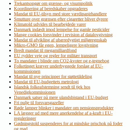
Trekantsopgør om grænse- og visumpolitik
Koordinering af beredskaber opgraderes
Mandat til EU-tilsyn med store værdipapirhandlere
Smutture over grænsen efter cigaretter bliver dyrere
Klimatold udvides til bearbejdede varer
Danmark indædt imod lempelse for gamle pesticider
Mange cookies forsvinder i revision af datalovgivning
Mandat til afvikling af ubæredygtigt miljøregnskab
Mikro-GMO får egen, lempeligere lovgivning
Bredt mandat til megamilliardfond
EU rydder veje og regler for militær transport
To mandater i blinde om CO2-kvoter og e-tegnebog
Folketinget kræver underbyggede forslag af EU-
kommissionen
Mandat til nye principper for støttetildeling
Mandat til EU-budgettets metrologi
Islandsk folkeafstemning sendt til tjek hos
Venedigkommissionen
Danmark satser på mere ulandsbistand i EU-budget
Fri pulje til forsvarsgazeller
Røde lamper blinker i mandater om pensionsprodukter
LA lægger ud med mere anerkendelse af a-kraft i EU-
reguleringer
Gødningstold suspenderes for at mindske prischok på foder
og mad