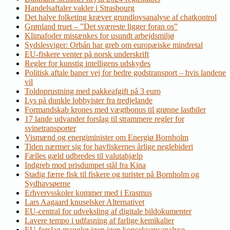
Handelsaftaler vakler i Strasbourg
Det halve folketing kræver grundlovsanalyse af chatkontrol
Grønland truet – ”Det sværeste ligger foran os”
Klimafoder mistænkes for usundt arbejdsmiljø
Sydslesviger: Orbán har greb om europæiske mindretal
EU-fiskere venter på norsk underskrift
Regler for kunstig intelligens udskydes
Politisk aftale baner vej for bedre godstransport – hvis landene
vil
Toldoprustning med pakkeafgift på 3 euro
Lys på dunkle lobbyister fra tredjelande
Formandskab krones med vægtbonus til grønne lastbiler
17 lande udvander forslag til strammere regler for
svinetransporter
Vismænd og energiminister om Energiø Bornholm
Tiden nærmer sig for havfiskernes årlige neglebideri
Fælles gæld udbredes til valutahjælp
Indgreb mod prisdumpet stål fra Kina
Stadig færre fisk til fiskere og turister på Bornholm og
Sydhavsøerne
Erhvervsskoler kommer med i Erasmus
Lars Aagaard knuselsker Alternativet
EU-central for udveksling af digitale bildokumenter
Lavere tempo i udfasning af farlige kemikalier
EU-forslag mangler igen igen konsekvensanalyse