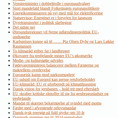
Venstreminister i dobbeltrolle i europaudvalget
Stort mandefald blandt Folketingets europapolitikere
Energikommissæren på vej med mål for elektrificering
Statsrevisor: Energinet er i forvejen for langsom
Dyretransporter i politisk slæbegear
Det sidste nej
Øresundsregioner vil fjerne udlændingepolitisk EU-
undtagelse
Karlsprisen kunne gå til …… Pia Olsen Dyhr og Lars Løkke
Rasmussen
To klimaråd griber fat i landbruget
Økovarer fra tredjelande mister EU’s økomærke
Medie- og kulturstøtte udvides
Fødevareministeren balancerer mellem Færøerne og
makrellens overlevelse
Europæisk kamp mod narkosmuglere
EU-udspil om Europol kan presse retsforbeholdet
EU-klimaråd: EU er uforberedt på klimatilpasning
Dansk vision for jernbanen – hold trit med efterslæb
EU skraber kritiske råstoffer til sig fra genbrugspladser og
tredjelande
Mandat til skærpet bekæmpelse af svindel med moms
Fædre med i afventende orlovsmandat
Dansk-tysk energiø på fuld styrke om 10 år
Danmark stemmer nej til 2024-regnskabet