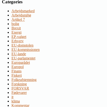
Categories
Arbejdsmarked
Arbejdsmiljø
Artikel 7
bolig
Brexit
Energi
EP-valget
Erhverv
EU-domstolen
EU-kommissionen
EU-lande
EU-parlamentet
Europarådet
Europol
Finans
Fiskeri
Folkeafstemning
Forskning
FORSVAR
Fødevarer
it
klima
Kommentar