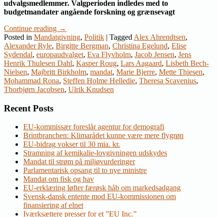
udvalgsmedlemmer. Valgperioden indledes med to
budgetmandater angående forskning og grænsevagt
Continue reading
→
Posted in
Mandatgivning
,
Politik
|
Tagged
Alex Ahrendtsen
,
Alexander Ryle
,
Birgitte Bergman
,
Christina Egelund
,
Elise
Sydendal
,
europaudvalget
,
Eva Flyvholm
,
Jacob Jensen
,
Jens
Henrik Thulesen Dahl
,
Kasper Roug
,
Lars Aagaard
,
Lisbeth Bech-
Nielsen
,
Majbritt Birkholm
,
mandat
,
Marie Bjerre
,
Mette Thiesen
,
Mohammad Rona
,
Steffen Holme Helledie
,
Theresa Scavenius
,
Thorbjørn Jacobsen
,
Ulrik Knudsen
Recent Posts
EU-kommissær foreslår agentur for demografi
Brintbranchen: Klimarådet kunne være mere flygrøn
EU-bidrag vokser til 30 mia. kr.
Stramning af kemikalie-lovgivningen udskydes
Mandat til strøm på miljøvurderinger
Parlamentarisk opsang til to nye ministre
Mandat om fisk og hav
EU-erklæring løfter færøsk håb om markedsadgang
Svensk-dansk entente mod EU-kommissionen om
finansiering af elnet
Iværksættere presser for et ”EU Inc.”