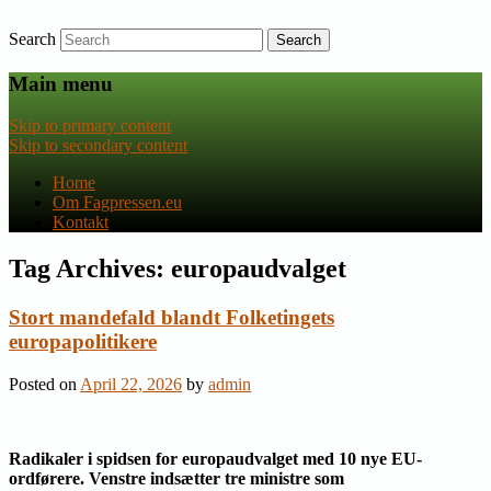
Search
Nyheder om dansk EU-politik
Fagpressen.eu
Main menu
Skip to primary content
Skip to secondary content
Home
Om Fagpressen.eu
Kontakt
Tag Archives:
europaudvalget
Stort mandefald blandt Folketingets
europapolitikere
Posted on
April 22, 2026
by
admin
Radikaler i spidsen for europaudvalget med 10 nye EU-
ordførere. Venstre indsætter tre ministre som