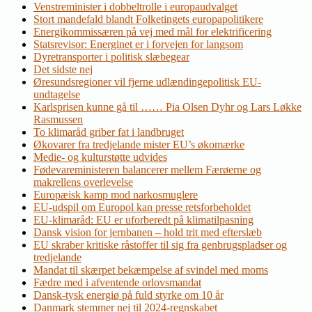
Venstreminister i dobbeltrolle i europaudvalget
Stort mandefald blandt Folketingets europapolitikere
Energikommissæren på vej med mål for elektrificering
Statsrevisor: Energinet er i forvejen for langsom
Dyretransporter i politisk slæbegear
Det sidste nej
Øresundsregioner vil fjerne udlændingepolitisk EU-
undtagelse
Karlsprisen kunne gå til …… Pia Olsen Dyhr og Lars Løkke
Rasmussen
To klimaråd griber fat i landbruget
Økovarer fra tredjelande mister EU’s økomærke
Medie- og kulturstøtte udvides
Fødevareministeren balancerer mellem Færøerne og
makrellens overlevelse
Europæisk kamp mod narkosmuglere
EU-udspil om Europol kan presse retsforbeholdet
EU-klimaråd: EU er uforberedt på klimatilpasning
Dansk vision for jernbanen – hold trit med efterslæb
EU skraber kritiske råstoffer til sig fra genbrugspladser og
tredjelande
Mandat til skærpet bekæmpelse af svindel med moms
Fædre med i afventende orlovsmandat
Dansk-tysk energiø på fuld styrke om 10 år
Danmark stemmer nej til 2024-regnskabet