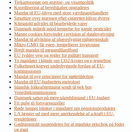
Trekantsopgør om grænse- og visumpolitik
Koordinering af beredskaber opgraderes
Mandat til EU-tilsyn med store værdipapirhandlere
Smutture over grænsen efter cigaretter bliver dyrere
Klimatold udvides til bearbejdede varer
Danmark indædt imod lempelse for gamle pesticider
Mange cookies forsvinder i revision af datalovgivning
Mandat til afvikling af ubæredygtigt miljøregnskab
Mikro-GMO får egen, lempeligere lovgivning
Bredt mandat til megamilliardfond
EU rydder veje og regler for militær transport
To mandater i blinde om CO2-kvoter og e-tegnebog
Folketinget kræver underbyggede forslag af EU-
kommissionen
Mandat til nye principper for støttetildeling
Mandat til EU-budgettets metrologi
Islandsk folkeafstemning sendt til tjek hos
Venedigkommissionen
Danmark satser på mere ulandsbistand i EU-budget
Fri pulje til forsvarsgazeller
Røde lamper blinker i mandater om pensionsprodukter
LA lægger ud med mere anerkendelse af a-kraft i EU-
reguleringer
Gødningstold suspenderes for at mindske prischok på foder
og mad