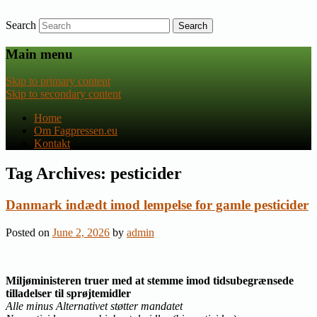
Search
Nyheder om dansk EU-politik
Fagpressen.eu
Main menu
Skip to primary content
Skip to secondary content
Home
Om Fagpressen.eu
Kontakt
Tag Archives:
pesticider
Danmark indædt imod lempelse for gamle pesticider
Posted on
June 2, 2026
by
admin
Miljøministeren truer med at stemme imod tidsubegrænsede
tilladelser til sprøjtemidler
Alle minus Alternativet støtter mandatet