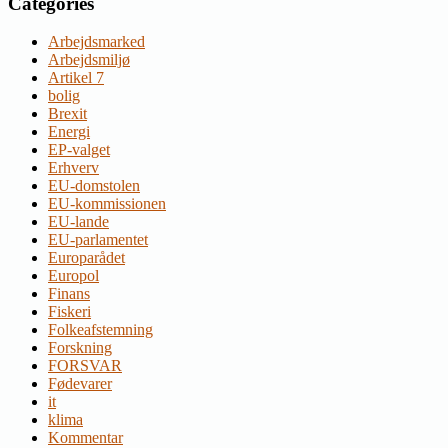
Categories
Arbejdsmarked
Arbejdsmiljø
Artikel 7
bolig
Brexit
Energi
EP-valget
Erhverv
EU-domstolen
EU-kommissionen
EU-lande
EU-parlamentet
Europarådet
Europol
Finans
Fiskeri
Folkeafstemning
Forskning
FORSVAR
Fødevarer
it
klima
Kommentar