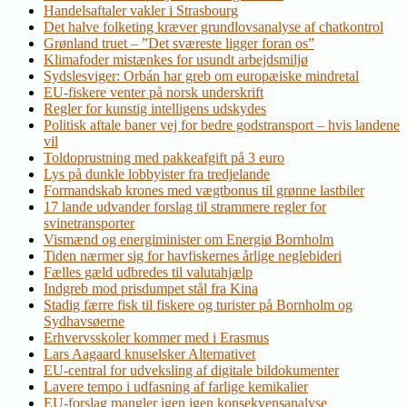
Handelsaftaler vakler i Strasbourg
Det halve folketing kræver grundlovsanalyse af chatkontrol
Grønland truet – ”Det sværeste ligger foran os”
Klimafoder mistænkes for usundt arbejdsmiljø
Sydslesviger: Orbán har greb om europæiske mindretal
EU-fiskere venter på norsk underskrift
Regler for kunstig intelligens udskydes
Politisk aftale baner vej for bedre godstransport – hvis landene
vil
Toldoprustning med pakkeafgift på 3 euro
Lys på dunkle lobbyister fra tredjelande
Formandskab krones med vægtbonus til grønne lastbiler
17 lande udvander forslag til strammere regler for
svinetransporter
Vismænd og energiminister om Energiø Bornholm
Tiden nærmer sig for havfiskernes årlige neglebideri
Fælles gæld udbredes til valutahjælp
Indgreb mod prisdumpet stål fra Kina
Stadig færre fisk til fiskere og turister på Bornholm og
Sydhavsøerne
Erhvervsskoler kommer med i Erasmus
Lars Aagaard knuselsker Alternativet
EU-central for udveksling af digitale bildokumenter
Lavere tempo i udfasning af farlige kemikalier
EU-forslag mangler igen igen konsekvensanalyse