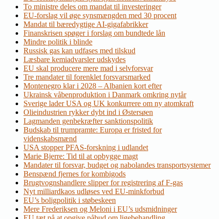
To ministre deles om mandat til investeringer
EU-forslag vil øge synsmængden med 30 procent
Mandat til bæredygtige AI-gigafabrikker
Finanskrisen spøger i forslag om bundtede lån
Mindre politik i blinde
Russisk gas kan udfases med tilskud
Læsbare kemiadvarsler udskydes
EU skal producere mere mad i selvforsvar
Tre mandater til forenklet forsvarsmarked
Montenegro klar i 2028 – Albanien kort efter
Ukrainsk våbenproduktion i Danmark omkring nytår
Sverige lader USA og UK konkurrere om ny atomkraft
Olieindustrien rykker dybt ind i Østersøen
Lagmanden genbekræfter sanktionspolitik
Budskab til trumpramte: Europa er fristed for
videnskabsmænd
USA stopper PFAS-forskning i udlandet
Marie Bjerre: Tid til at opbygge magt
Mandater til forsvar, budget og nabolandes transportsystemer
Benspænd fjernes for kombigods
Brugtvognshandlere slipper for registrering af F-gas
Nyt milliardkaos udløses ved EU-minkforbud
EU’s boligpolitik i støbeskeen
Mere Frederiksen og Meloni i EU’s udsmidninger
EU tæt på at opgive påbud om ligebehandling