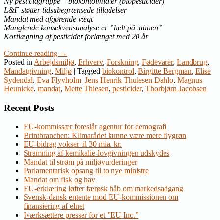
Ny pesticidgruppe – biokontolmidler (biopesticider)
L&F støtter tidsubegrænsede tilladelser
Mandat med afgørende vægt
Manglende konsekvensanalyse er ”helt på månen”
Kortlægning af pesticider forlænget med 20 år
Continue reading
→
Posted in
Arbejdsmiljø
,
Erhverv
,
Forskning
,
Fødevarer
,
Landbrug
,
Mandatgivning
,
Miljø
|
Tagged
biokontrol
,
Birgitte Bergman
,
Elise
Sydendal
,
Eva Flyvholm
,
Jens Henrik Thulesen Dahlo
,
Magnus
Heunicke
,
mandat
,
Mette Thiesen
,
pesticider
,
Thorbjørn Jacobsen
Recent Posts
EU-kommissær foreslår agentur for demografi
Brintbranchen: Klimarådet kunne være mere flygrøn
EU-bidrag vokser til 30 mia. kr.
Stramning af kemikalie-lovgivningen udskydes
Mandat til strøm på miljøvurderinger
Parlamentarisk opsang til to nye ministre
Mandat om fisk og hav
EU-erklæring løfter færøsk håb om markedsadgang
Svensk-dansk entente mod EU-kommissionen om
finansiering af elnet
Iværksættere presser for et ”EU Inc.”