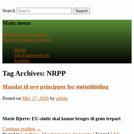
Search
Nyheder om dansk EU-politik
Fagpressen.eu
Main menu
Skip to primary content
Skip to secondary content
Home
Om Fagpressen.eu
Kontakt
Tag Archives:
NRPP
Mandat til nye principper for støttetildeling
Posted on
May 17, 2026
by
admin
Marie Bjerre: EU-støtte skal kunne bruges til grøn trepart
Continue reading
→