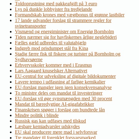
Toldoprustning med pakkeafgift på 3 euro
Lys på dunkle lobbyister fra tredjelande
Formandskab krones med vægtbonus til grønne lastbiler
17 lande udvander forslag til strammere regler for
svinetransporter
Vismænd og energiminister om Energiø Bornholm
Tiden nærmer sig for havfiskernes årlige neglebideri
Fælles gæld udbredes til valutahjælp
Indgreb mod prisdumpet stål fra Kina
Stadig færre fisk til fiskere og turister på Bornholm og
Sydhavsøerne
Erhvervsskoler kommer med i Erasmus
Lars Aagaard knuselsker Alternativet
EU-central for udveksling af digitale bildokumenter
Lavere tempo i udfasning af farlige kemikalier
EU-forslag mangler igen igen konsekvensanalyse
To ministre deles om mandat til investeringer
EU-forslag vil øge synsmængden med 30 procent
Mandat til bæredygtige AI-gigafabrikker
Finanskrisen spøger i forslag om bundtede lån
Mindre politik i blinde
Russisk gas kan udfases med tilskud
Læsbare kemiadvarsler udskydes
EU skal producere mere mad i selvforsvar
Tre mandater til forenklet forsvarsmarked