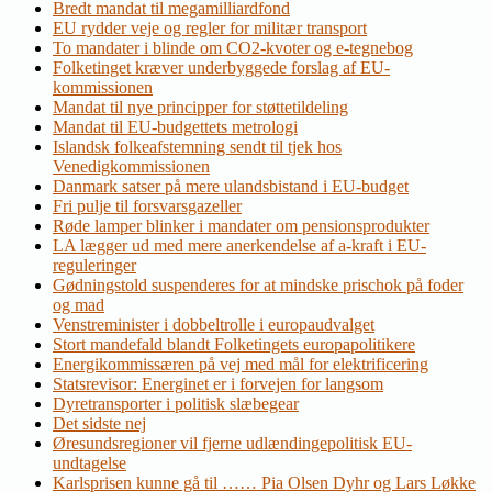
Bredt mandat til megamilliardfond
EU rydder veje og regler for militær transport
To mandater i blinde om CO2-kvoter og e-tegnebog
Folketinget kræver underbyggede forslag af EU-
kommissionen
Mandat til nye principper for støttetildeling
Mandat til EU-budgettets metrologi
Islandsk folkeafstemning sendt til tjek hos
Venedigkommissionen
Danmark satser på mere ulandsbistand i EU-budget
Fri pulje til forsvarsgazeller
Røde lamper blinker i mandater om pensionsprodukter
LA lægger ud med mere anerkendelse af a-kraft i EU-
reguleringer
Gødningstold suspenderes for at mindske prischok på foder
og mad
Venstreminister i dobbeltrolle i europaudvalget
Stort mandefald blandt Folketingets europapolitikere
Energikommissæren på vej med mål for elektrificering
Statsrevisor: Energinet er i forvejen for langsom
Dyretransporter i politisk slæbegear
Det sidste nej
Øresundsregioner vil fjerne udlændingepolitisk EU-
undtagelse
Karlsprisen kunne gå til …… Pia Olsen Dyhr og Lars Løkke