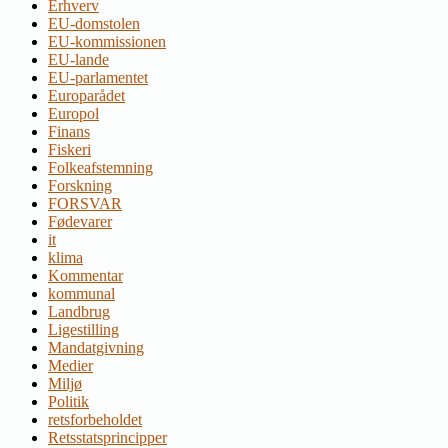
Erhverv
EU-domstolen
EU-kommissionen
EU-lande
EU-parlamentet
Europarådet
Europol
Finans
Fiskeri
Folkeafstemning
Forskning
FORSVAR
Fødevarer
it
klima
Kommentar
kommunal
Landbrug
Ligestilling
Mandatgivning
Medier
Miljø
Politik
retsforbeholdet
Retsstatsprincipper