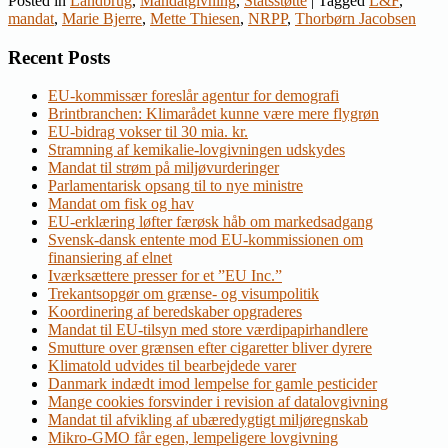
Posted in
Landbrug
,
Mandatgivning
,
Statsstøtte
|
Tagged
L&F
,
mandat
,
Marie Bjerre
,
Mette Thiesen
,
NRPP
,
Thorbørn Jacobsen
Recent Posts
EU-kommissær foreslår agentur for demografi
Brintbranchen: Klimarådet kunne være mere flygrøn
EU-bidrag vokser til 30 mia. kr.
Stramning af kemikalie-lovgivningen udskydes
Mandat til strøm på miljøvurderinger
Parlamentarisk opsang til to nye ministre
Mandat om fisk og hav
EU-erklæring løfter færøsk håb om markedsadgang
Svensk-dansk entente mod EU-kommissionen om
finansiering af elnet
Iværksættere presser for et ”EU Inc.”
Trekantsopgør om grænse- og visumpolitik
Koordinering af beredskaber opgraderes
Mandat til EU-tilsyn med store værdipapirhandlere
Smutture over grænsen efter cigaretter bliver dyrere
Klimatold udvides til bearbejdede varer
Danmark indædt imod lempelse for gamle pesticider
Mange cookies forsvinder i revision af datalovgivning
Mandat til afvikling af ubæredygtigt miljøregnskab
Mikro-GMO får egen, lempeligere lovgivning