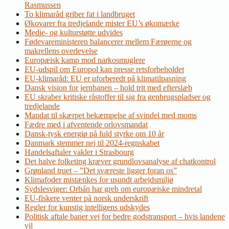
Rasmussen
To klimaråd griber fat i landbruget
Økovarer fra tredjelande mister EU’s økomærke
Medie- og kulturstøtte udvides
Fødevareministeren balancerer mellem Færøerne og
makrellens overlevelse
Europæisk kamp mod narkosmuglere
EU-udspil om Europol kan presse retsforbeholdet
EU-klimaråd: EU er uforberedt på klimatilpasning
Dansk vision for jernbanen – hold trit med efterslæb
EU skraber kritiske råstoffer til sig fra genbrugspladser og
tredjelande
Mandat til skærpet bekæmpelse af svindel med moms
Fædre med i afventende orlovsmandat
Dansk-tysk energiø på fuld styrke om 10 år
Danmark stemmer nej til 2024-regnskabet
Handelsaftaler vakler i Strasbourg
Det halve folketing kræver grundlovsanalyse af chatkontrol
Grønland truet – ”Det sværeste ligger foran os”
Klimafoder mistænkes for usundt arbejdsmiljø
Sydslesviger: Orbán har greb om europæiske mindretal
EU-fiskere venter på norsk underskrift
Regler for kunstig intelligens udskydes
Politisk aftale baner vej for bedre godstransport – hvis landene
vil