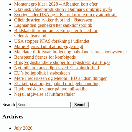
Montenegro klar i 2028 – Albanien kort efter
Ukrainsk våbenproduktion i Danmark omkring nytår
Sverige lader USA og UK konkurrere om ny atomkraft
Olieindustrien rykker dybt ind i Østersøen
Lagmanden genbekræfter sanktionspolitik
Budskab til trumpramte: Europa er fristed for
videnskabsmænd
USA stopper PFAS-forskning i udlandet
Marie Bjerre: Tid til at opbygge magt
Mandater til forsvar, budget og nabolandes transportsystemer
Benspænd fjernes for kombigods
Brugtvognshandlere slipper for registrering af F-gas
Nyt milliardkaos udløses ved EU-minkforbud
EU’s boligpolitik i støbeskeen
Mere Frederiksen og Meloni i EU’s udsmidninger
EU tæt på at opgive påbud om ligebehandling
Havberedskab venter på nye miljøskibe
Nej til afgivelse af luftfartsaftaler
Search
Archives
July 2026