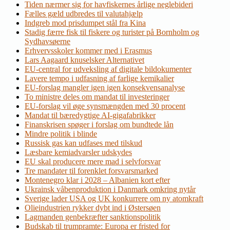
Tiden nærmer sig for havfiskernes årlige neglebideri
Fælles gæld udbredes til valutahjælp
Indgreb mod prisdumpet stål fra Kina
Stadig færre fisk til fiskere og turister på Bornholm og
Sydhavsøerne
Erhvervsskoler kommer med i Erasmus
Lars Aagaard knuselsker Alternativet
EU-central for udveksling af digitale bildokumenter
Lavere tempo i udfasning af farlige kemikalier
EU-forslag mangler igen igen konsekvensanalyse
To ministre deles om mandat til investeringer
EU-forslag vil øge synsmængden med 30 procent
Mandat til bæredygtige AI-gigafabrikker
Finanskrisen spøger i forslag om bundtede lån
Mindre politik i blinde
Russisk gas kan udfases med tilskud
Læsbare kemiadvarsler udskydes
EU skal producere mere mad i selvforsvar
Tre mandater til forenklet forsvarsmarked
Montenegro klar i 2028 – Albanien kort efter
Ukrainsk våbenproduktion i Danmark omkring nytår
Sverige lader USA og UK konkurrere om ny atomkraft
Olieindustrien rykker dybt ind i Østersøen
Lagmanden genbekræfter sanktionspolitik
Budskab til trumpramte: Europa er fristed for