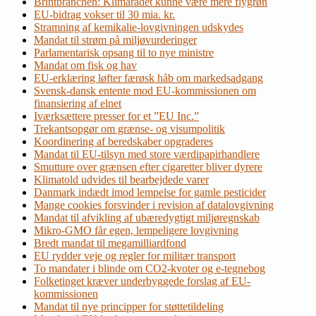
Brintbranchen: Klimarådet kunne være mere flygrøn
EU-bidrag vokser til 30 mia. kr.
Stramning af kemikalie-lovgivningen udskydes
Mandat til strøm på miljøvurderinger
Parlamentarisk opsang til to nye ministre
Mandat om fisk og hav
EU-erklæring løfter færøsk håb om markedsadgang
Svensk-dansk entente mod EU-kommissionen om
finansiering af elnet
Iværksættere presser for et ”EU Inc.”
Trekantsopgør om grænse- og visumpolitik
Koordinering af beredskaber opgraderes
Mandat til EU-tilsyn med store værdipapirhandlere
Smutture over grænsen efter cigaretter bliver dyrere
Klimatold udvides til bearbejdede varer
Danmark indædt imod lempelse for gamle pesticider
Mange cookies forsvinder i revision af datalovgivning
Mandat til afvikling af ubæredygtigt miljøregnskab
Mikro-GMO får egen, lempeligere lovgivning
Bredt mandat til megamilliardfond
EU rydder veje og regler for militær transport
To mandater i blinde om CO2-kvoter og e-tegnebog
Folketinget kræver underbyggede forslag af EU-
kommissionen
Mandat til nye principper for støttetildeling