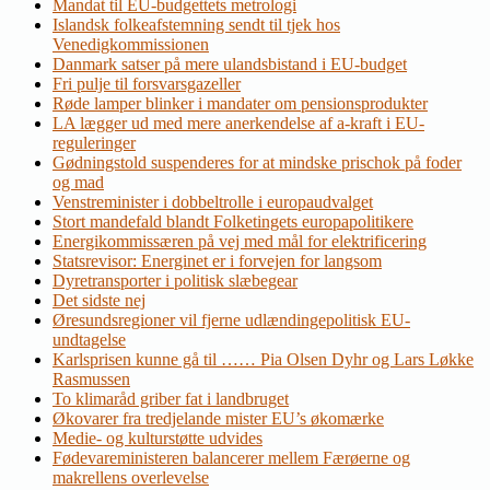
Mandat til EU-budgettets metrologi
Islandsk folkeafstemning sendt til tjek hos
Venedigkommissionen
Danmark satser på mere ulandsbistand i EU-budget
Fri pulje til forsvarsgazeller
Røde lamper blinker i mandater om pensionsprodukter
LA lægger ud med mere anerkendelse af a-kraft i EU-
reguleringer
Gødningstold suspenderes for at mindske prischok på foder
og mad
Venstreminister i dobbeltrolle i europaudvalget
Stort mandefald blandt Folketingets europapolitikere
Energikommissæren på vej med mål for elektrificering
Statsrevisor: Energinet er i forvejen for langsom
Dyretransporter i politisk slæbegear
Det sidste nej
Øresundsregioner vil fjerne udlændingepolitisk EU-
undtagelse
Karlsprisen kunne gå til …… Pia Olsen Dyhr og Lars Løkke
Rasmussen
To klimaråd griber fat i landbruget
Økovarer fra tredjelande mister EU’s økomærke
Medie- og kulturstøtte udvides
Fødevareministeren balancerer mellem Færøerne og
makrellens overlevelse