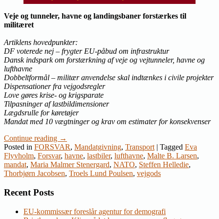
Veje og tunneler, havne og landingsbaner forstærkes til
militæret
Artiklens hovedpunkter:
DF voterede nej – frygter EU-påbud om infrastruktur
Dansk indspark om forstærkning af veje og vejtunneler, havne og
lufthavne
Dobbeltformål – militær anvendelse skal indtænkes i civile projekter
Dispensationer fra vejgodsregler
Love gøres krise- og krigsparate
Tilpasninger af lastbildimensioner
Lægdsrulle for køretøjer
Mandat med 10 vægtninger og krav om estimater for konsekvenser
Continue reading
→
Posted in
FORSVAR
,
Mandatgivning
,
Transport
|
Tagged
Eva
Flyvholm
,
Forsvar
,
havne
,
lastbiler
,
lufthavne
,
Malte B. Larsen
,
mandat
,
Maria Malmer Stenergard
,
NATO
,
Steffen Helledie
,
Thorbjørn Jacobsen
,
Troels Lund Poulsen
,
vejgods
Recent Posts
EU-kommissær foreslår agentur for demografi