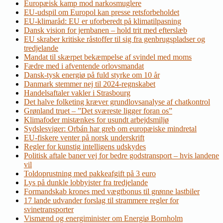
Europæisk kamp mod narkosmuglere
EU-udspil om Europol kan presse retsforbeholdet
EU-klimaråd: EU er uforberedt på klimatilpasning
Dansk vision for jernbanen – hold trit med efterslæb
EU skraber kritiske råstoffer til sig fra genbrugspladser og
tredjelande
Mandat til skærpet bekæmpelse af svindel med moms
Fædre med i afventende orlovsmandat
Dansk-tysk energiø på fuld styrke om 10 år
Danmark stemmer nej til 2024-regnskabet
Handelsaftaler vakler i Strasbourg
Det halve folketing kræver grundlovsanalyse af chatkontrol
Grønland truet – ”Det sværeste ligger foran os”
Klimafoder mistænkes for usundt arbejdsmiljø
Sydslesviger: Orbán har greb om europæiske mindretal
EU-fiskere venter på norsk underskrift
Regler for kunstig intelligens udskydes
Politisk aftale baner vej for bedre godstransport – hvis landene
vil
Toldoprustning med pakkeafgift på 3 euro
Lys på dunkle lobbyister fra tredjelande
Formandskab krones med vægtbonus til grønne lastbiler
17 lande udvander forslag til strammere regler for
svinetransporter
Vismænd og energiminister om Energiø Bornholm