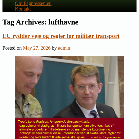
Om Fagpressen.eu
Kontakt
Tag Archives:
lufthavne
EU rydder veje og regler for militær transport
Posted on
May 27, 2026
by
admin