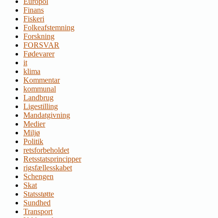
Europol
Finans
Fiskeri
Folkeafstemning
Forskning
FORSVAR
Fødevarer
it
klima
Kommentar
kommunal
Landbrug
Ligestilling
Mandatgivning
Medier
Miljø
Politik
retsforbeholdet
Retsstatsprincipper
rigsfællesskabet
Schengen
Skat
Statsstøtte
Sundhed
Transport