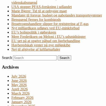
videnskabsmænd
USA stopper PFAS-forskning i udlandet
Marie Bjerre: Tid til at opbygge magt
Mandater til forsvar, budget og nabolandes transportsystemer
Benspænd fjernes for kombigods
Brugtvognshandlere slipper for registrering af F-gas
Nyt milliardkaos udløses ved EU-minkforbud
EU’s boligpolitik i støbeskeen
Mere Frederiksen og Meloni i EU’s udsmidninger
EU tæt på at opgive påbud om ligebehandling
Havberedskab venter på nye miljøskibe
Nej til afgivelse af luftfartsaftaler
Search
Archives
July 2026
June 2026
May 2026
April 2026
March 2026
February 2026
January 2026