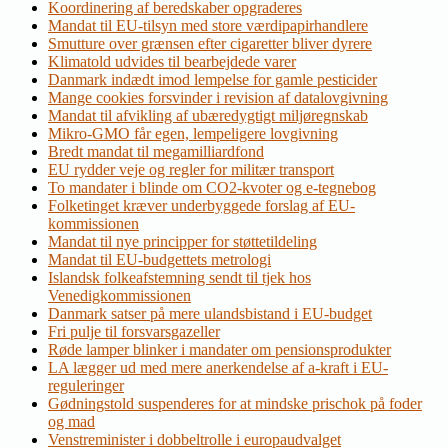
Koordinering af beredskaber opgraderes
Mandat til EU-tilsyn med store værdipapirhandlere
Smutture over grænsen efter cigaretter bliver dyrere
Klimatold udvides til bearbejdede varer
Danmark indædt imod lempelse for gamle pesticider
Mange cookies forsvinder i revision af datalovgivning
Mandat til afvikling af ubæredygtigt miljøregnskab
Mikro-GMO får egen, lempeligere lovgivning
Bredt mandat til megamilliardfond
EU rydder veje og regler for militær transport
To mandater i blinde om CO2-kvoter og e-tegnebog
Folketinget kræver underbyggede forslag af EU-
kommissionen
Mandat til nye principper for støttetildeling
Mandat til EU-budgettets metrologi
Islandsk folkeafstemning sendt til tjek hos
Venedigkommissionen
Danmark satser på mere ulandsbistand i EU-budget
Fri pulje til forsvarsgazeller
Røde lamper blinker i mandater om pensionsprodukter
LA lægger ud med mere anerkendelse af a-kraft i EU-
reguleringer
Gødningstold suspenderes for at mindske prischok på foder
og mad
Venstreminister i dobbeltrolle i europaudvalget