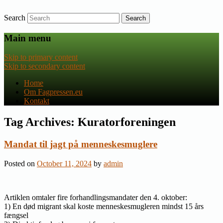
Search
Nyheder om dansk EU-politik
Fagpressen.eu
Main menu
Skip to primary content
Skip to secondary content
Home
Om Fagpressen.eu
Kontakt
Tag Archives:
Kuratorforeningen
Mandat til jagt på menneskesmuglere
Posted on
October 11, 2024
by
admin
Artiklen omtaler fire forhandlingsmandater den 4. oktober:
1) En død migrant skal koste menneskesmugleren mindst 15 års
fængsel