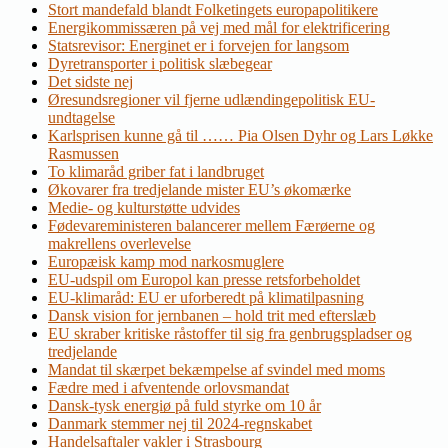
Stort mandefald blandt Folketingets europapolitikere
Energikommissæren på vej med mål for elektrificering
Statsrevisor: Energinet er i forvejen for langsom
Dyretransporter i politisk slæbegear
Det sidste nej
Øresundsregioner vil fjerne udlændingepolitisk EU-
undtagelse
Karlsprisen kunne gå til …… Pia Olsen Dyhr og Lars Løkke
Rasmussen
To klimaråd griber fat i landbruget
Økovarer fra tredjelande mister EU’s økomærke
Medie- og kulturstøtte udvides
Fødevareministeren balancerer mellem Færøerne og
makrellens overlevelse
Europæisk kamp mod narkosmuglere
EU-udspil om Europol kan presse retsforbeholdet
EU-klimaråd: EU er uforberedt på klimatilpasning
Dansk vision for jernbanen – hold trit med efterslæb
EU skraber kritiske råstoffer til sig fra genbrugspladser og
tredjelande
Mandat til skærpet bekæmpelse af svindel med moms
Fædre med i afventende orlovsmandat
Dansk-tysk energiø på fuld styrke om 10 år
Danmark stemmer nej til 2024-regnskabet
Handelsaftaler vakler i Strasbourg