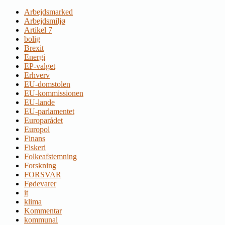
Arbejdsmarked
Arbejdsmiljø
Artikel 7
bolig
Brexit
Energi
EP-valget
Erhverv
EU-domstolen
EU-kommissionen
EU-lande
EU-parlamentet
Europarådet
Europol
Finans
Fiskeri
Folkeafstemning
Forskning
FORSVAR
Fødevarer
it
klima
Kommentar
kommunal