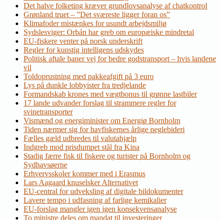
Det halve folketing kræver grundlovsanalyse af chatkontrol
Grønland truet – ”Det sværeste ligger foran os”
Klimafoder mistænkes for usundt arbejdsmiljø
Sydslesviger: Orbán har greb om europæiske mindretal
EU-fiskere venter på norsk underskrift
Regler for kunstig intelligens udskydes
Politisk aftale baner vej for bedre godstransport – hvis landene
vil
Toldoprustning med pakkeafgift på 3 euro
Lys på dunkle lobbyister fra tredjelande
Formandskab krones med vægtbonus til grønne lastbiler
17 lande udvander forslag til strammere regler for
svinetransporter
Vismænd og energiminister om Energiø Bornholm
Tiden nærmer sig for havfiskernes årlige neglebideri
Fælles gæld udbredes til valutahjælp
Indgreb mod prisdumpet stål fra Kina
Stadig færre fisk til fiskere og turister på Bornholm og
Sydhavsøerne
Erhvervsskoler kommer med i Erasmus
Lars Aagaard knuselsker Alternativet
EU-central for udveksling af digitale bildokumenter
Lavere tempo i udfasning af farlige kemikalier
EU-forslag mangler igen igen konsekvensanalyse
To ministre deles om mandat til investeringer