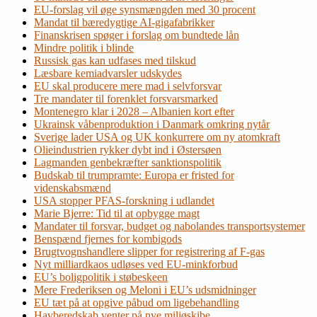
EU-forslag vil øge synsmængden med 30 procent
Mandat til bæredygtige AI-gigafabrikker
Finanskrisen spøger i forslag om bundtede lån
Mindre politik i blinde
Russisk gas kan udfases med tilskud
Læsbare kemiadvarsler udskydes
EU skal producere mere mad i selvforsvar
Tre mandater til forenklet forsvarsmarked
Montenegro klar i 2028 – Albanien kort efter
Ukrainsk våbenproduktion i Danmark omkring nytår
Sverige lader USA og UK konkurrere om ny atomkraft
Olieindustrien rykker dybt ind i Østersøen
Lagmanden genbekræfter sanktionspolitik
Budskab til trumpramte: Europa er fristed for
videnskabsmænd
USA stopper PFAS-forskning i udlandet
Marie Bjerre: Tid til at opbygge magt
Mandater til forsvar, budget og nabolandes transportsystemer
Benspænd fjernes for kombigods
Brugtvognshandlere slipper for registrering af F-gas
Nyt milliardkaos udløses ved EU-minkforbud
EU’s boligpolitik i støbeskeen
Mere Frederiksen og Meloni i EU’s udsmidninger
EU tæt på at opgive påbud om ligebehandling
Havberedskab venter på nye miljøskibe