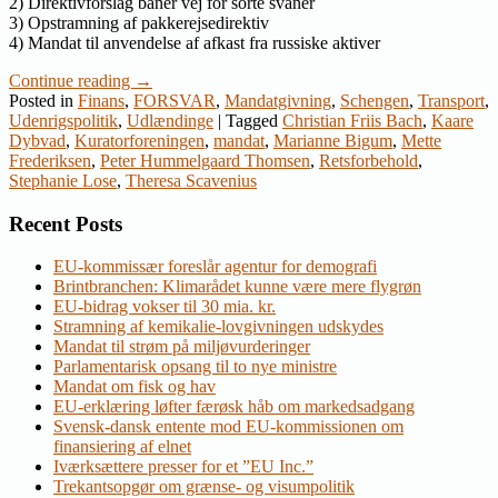
2) Direktivforslag baner vej for sorte svaner
3) Opstramning af pakkerejsedirektiv
4) Mandat til anvendelse af afkast fra russiske aktiver
Continue reading
→
Posted in
Finans
,
FORSVAR
,
Mandatgivning
,
Schengen
,
Transport
,
Udenrigspolitik
,
Udlændinge
|
Tagged
Christian Friis Bach
,
Kaare
Dybvad
,
Kuratorforeningen
,
mandat
,
Marianne Bigum
,
Mette
Frederiksen
,
Peter Hummelgaard Thomsen
,
Retsforbehold
,
Stephanie Lose
,
Theresa Scavenius
Recent Posts
EU-kommissær foreslår agentur for demografi
Brintbranchen: Klimarådet kunne være mere flygrøn
EU-bidrag vokser til 30 mia. kr.
Stramning af kemikalie-lovgivningen udskydes
Mandat til strøm på miljøvurderinger
Parlamentarisk opsang til to nye ministre
Mandat om fisk og hav
EU-erklæring løfter færøsk håb om markedsadgang
Svensk-dansk entente mod EU-kommissionen om
finansiering af elnet
Iværksættere presser for et ”EU Inc.”
Trekantsopgør om grænse- og visumpolitik