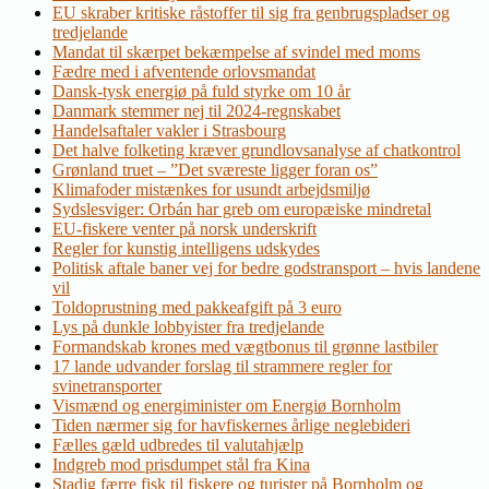
EU skraber kritiske råstoffer til sig fra genbrugspladser og
tredjelande
Mandat til skærpet bekæmpelse af svindel med moms
Fædre med i afventende orlovsmandat
Dansk-tysk energiø på fuld styrke om 10 år
Danmark stemmer nej til 2024-regnskabet
Handelsaftaler vakler i Strasbourg
Det halve folketing kræver grundlovsanalyse af chatkontrol
Grønland truet – ”Det sværeste ligger foran os”
Klimafoder mistænkes for usundt arbejdsmiljø
Sydslesviger: Orbán har greb om europæiske mindretal
EU-fiskere venter på norsk underskrift
Regler for kunstig intelligens udskydes
Politisk aftale baner vej for bedre godstransport – hvis landene
vil
Toldoprustning med pakkeafgift på 3 euro
Lys på dunkle lobbyister fra tredjelande
Formandskab krones med vægtbonus til grønne lastbiler
17 lande udvander forslag til strammere regler for
svinetransporter
Vismænd og energiminister om Energiø Bornholm
Tiden nærmer sig for havfiskernes årlige neglebideri
Fælles gæld udbredes til valutahjælp
Indgreb mod prisdumpet stål fra Kina
Stadig færre fisk til fiskere og turister på Bornholm og