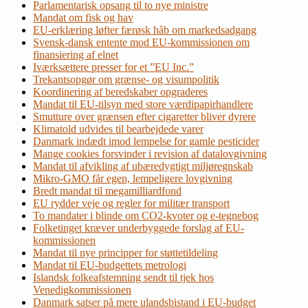
Parlamentarisk opsang til to nye ministre
Mandat om fisk og hav
EU-erklæring løfter færøsk håb om markedsadgang
Svensk-dansk entente mod EU-kommissionen om
finansiering af elnet
Iværksættere presser for et ”EU Inc.”
Trekantsopgør om grænse- og visumpolitik
Koordinering af beredskaber opgraderes
Mandat til EU-tilsyn med store værdipapirhandlere
Smutture over grænsen efter cigaretter bliver dyrere
Klimatold udvides til bearbejdede varer
Danmark indædt imod lempelse for gamle pesticider
Mange cookies forsvinder i revision af datalovgivning
Mandat til afvikling af ubæredygtigt miljøregnskab
Mikro-GMO får egen, lempeligere lovgivning
Bredt mandat til megamilliardfond
EU rydder veje og regler for militær transport
To mandater i blinde om CO2-kvoter og e-tegnebog
Folketinget kræver underbyggede forslag af EU-
kommissionen
Mandat til nye principper for støttetildeling
Mandat til EU-budgettets metrologi
Islandsk folkeafstemning sendt til tjek hos
Venedigkommissionen
Danmark satser på mere ulandsbistand i EU-budget