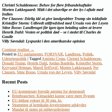
Christel Schaldemose: Behov for flere frihandelsaftaler
Morten Løkkegaard: Midt i det ubærlige er der lys i aftale med
Indien
Per Clausen: Dårlig idé at give landgrabber Trump sin toldaftale
Kristoffer Storm: Udbredt utilfredshed med Ursula von der Leyen
Stine Bosse: Landbruget får igen-igen betaling uden at levere
Henrik Dahl: Vesten er politisk død – se i stedet til Charles de
Gaulle
Villy Søvndal: Lyspunkt i den amerikanske opinion
Continue reading
→
Posted in
EU-parlamentet
,
FORSVAR
,
Landbrug
,
Politik
,
Udenrigspolitik
|
Tagged
António Costa
,
Christel Schaldemose
,
Donald Trump
,
Henrik Dahl
,
Jordan Bardella
,
Kristoffer Storm
,
Krzysztof Hetman
,
Maroš Šefčovič
,
Morten Løkkegaard
,
Per
Clausen
,
Stine Bosse
,
Ursula von der Leyen
,
Villy Søvndal
Recent Posts
EU-kommissær foreslår agentur for demografi
Brintbranchen: Klimarådet kunne være mere flygrøn
EU-bidrag vokser til 30 mia. kr.
Stramning af kemikalie-lovgivningen udskydes
Mandat til strøm på miljøvurderinger