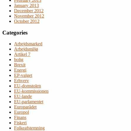
February 2013
January 2013
December 2012
November 2012
October 2012
Categories
Arbejdsmarked
Arbejdsmiljø
Artikel 7
bolig
Brexit
Energi
EP-valget
Erhverv
EU-domstolen
EU-kommissionen
EU-lande
EU-parlamentet
Europarådet
Europol
Finans
Fiskeri
Folkeafstemning