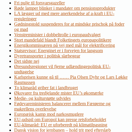
Fri pulje til forsvarsgazeller
Røde lamper blinker i mandater om pensionsprodukter
LA lægger ud med mere anerkendelse af a-kraft i EU-
reguleringer
Gødningstold suspenderes for at mindske prischok på foder
og mad
Venstreminister i dobbeltrolle i europaudvalget
Stort mandefald blandt Folketingets europapolitikere
Energikommissæren på vej med mål for elektrificering
Statsrevisor: Energinet er i forvejen for langsom
Dyretransporter i politisk slæbegear
Det sidste nej
Øresundsregioner vil fjerne udlændingepolitisk EU-
undtagelse
Karlsprisen kunne gå til …… Pia Olsen Dyhr og Lars Løkke
Rasmussen
To klimaråd griber fat i landbruget
Økovarer fra tredjelande mister EU’s økomærke
Medie- og kulturstøtte udvides
Fødevareministeren balancerer mellem Færøerne og
makrellens overlevelse
Europæisk kamp mod narkosmuglere
EU-udspil om Europol kan presse retsforbeholdet
EU-klimaråd: EU er uforberedt på klimatilpasning
Dansk vision for jernbanen – hold trit med efterslæb