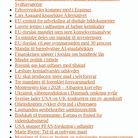
Sydhavsøerne
Erhvervsskoler kommer med i Erasmus
Lars Aagaard knuselsker Alternativet
EU-central for udveksling af digitale bildokumenter
Lavere tempo i udfasning af farlige kemikalier
EU-forslag mangler igen igen konsekvensanalyse
To ministre deles om mandat til investeringer
EU-forslag vil øge synsmængden med 30 procent
Mandat til bæredygtige AI-gigafabrikker
Finanskrisen spøger i forslag om bundtede lån
Mindre politik i blinde
Russisk gas kan udfases med tilskud
Læsbare kemiadvarsler udskydes
EU skal producere mere mad i selvforsvar
Tre mandater til forenklet forsvarsmarked
Montenegro klar i 2028 – Albanien kort efter
Ukrainsk våbenproduktion i Danmark omkring nytår
Sverige lader USA og UK konkurrere om ny atomkraft
Olieindustrien rykker dybt ind i Østersøen
Lagmanden genbekræfter sanktionspolitik
Budskab til trumpramte: Europa er fristed for
videnskabsmænd
USA stopper PFAS-forskning i udlandet
Marie Bjerre: Tid til at opbygge magt
Mandater til forsvar, budget og nabolandes transportsystemer