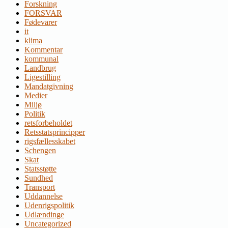
Forskning
FORSVAR
Fødevarer
it
klima
Kommentar
kommunal
Landbrug
Ligestilling
Mandatgivning
Medier
Miljø
Politik
retsforbeholdet
Retsstatsprincipper
rigsfællesskabet
Schengen
Skat
Statsstøtte
Sundhed
Transport
Uddannelse
Udenrigspolitik
Udlændinge
Uncategorized