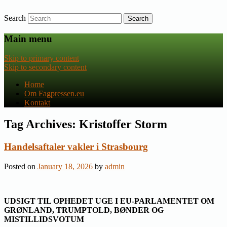
Search
Nyheder om dansk EU-politik
Fagpressen.eu
Main menu
Skip to primary content
Skip to secondary content
Home
Om Fagpressen.eu
Kontakt
Tag Archives:
Kristoffer Storm
Handelsaftaler vakler i Strasbourg
Posted on
January 18, 2026
by
admin
UDSIGT TIL OPHEDET UGE I EU-PARLAMENTET OM
GRØNLAND, TRUMPTOLD, BØNDER OG
MISTILLIDSVOTUM