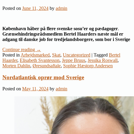
Posted on
June 11, 2024
by
admin
København håber på flere svenske sosu’er og pædagoger
.
Grænsehindringsrådsmedlem Bertel Haarders næste mål er
adgang til danske job for tredjelandsborgere, som bor i Sverige
Continue reading
→
Posted in
Arbejdsmarked
,
Skat
,
Uncategorized
|
Tagged
Bertel
Haarder
,
Elisabeth Svantesson
,
Jeppe Bruus
,
Jessika Roswall
,
Morten Dahlin
,
Øresundsaftale
,
Sophie Hæstorp Andersen
Nordatlantisk oprør mod Sverige
Posted on
May 11, 2024
by
admin