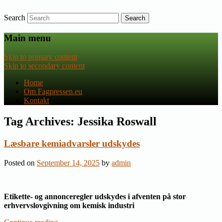
Search
Nyheder om dansk EU-politik
Fagpressen.eu
Main menu
Skip to primary content
Skip to secondary content
Home
Om Fagpressen.eu
Kontakt
Tag Archives:
Jessika Roswall
Læsbare kemiadvarsler udskydes
Posted on
September 14, 2025
by
admin
Etikette- og annonceregler udskydes i afventen på stor
erhvervslovgivning om kemisk industri