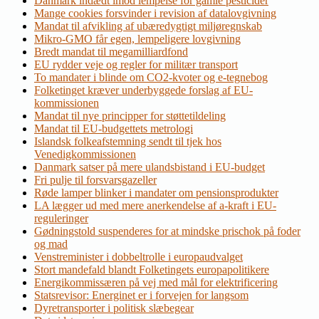
Danmark indædt imod lempelse for gamle pesticider
Mange cookies forsvinder i revision af datalovgivning
Mandat til afvikling af ubæredygtigt miljøregnskab
Mikro-GMO får egen, lempeligere lovgivning
Bredt mandat til megamilliardfond
EU rydder veje og regler for militær transport
To mandater i blinde om CO2-kvoter og e-tegnebog
Folketinget kræver underbyggede forslag af EU-
kommissionen
Mandat til nye principper for støttetildeling
Mandat til EU-budgettets metrologi
Islandsk folkeafstemning sendt til tjek hos
Venedigkommissionen
Danmark satser på mere ulandsbistand i EU-budget
Fri pulje til forsvarsgazeller
Røde lamper blinker i mandater om pensionsprodukter
LA lægger ud med mere anerkendelse af a-kraft i EU-
reguleringer
Gødningstold suspenderes for at mindske prischok på foder
og mad
Venstreminister i dobbeltrolle i europaudvalget
Stort mandefald blandt Folketingets europapolitikere
Energikommissæren på vej med mål for elektrificering
Statsrevisor: Energinet er i forvejen for langsom
Dyretransporter i politisk slæbegear