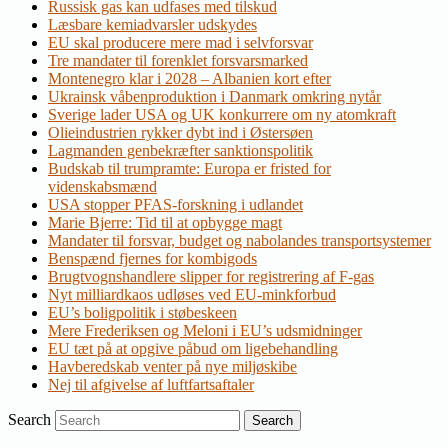
Russisk gas kan udfases med tilskud
Læsbare kemiadvarsler udskydes
EU skal producere mere mad i selvforsvar
Tre mandater til forenklet forsvarsmarked
Montenegro klar i 2028 – Albanien kort efter
Ukrainsk våbenproduktion i Danmark omkring nytår
Sverige lader USA og UK konkurrere om ny atomkraft
Olieindustrien rykker dybt ind i Østersøen
Lagmanden genbekræfter sanktionspolitik
Budskab til trumpramte: Europa er fristed for
videnskabsmænd
USA stopper PFAS-forskning i udlandet
Marie Bjerre: Tid til at opbygge magt
Mandater til forsvar, budget og nabolandes transportsystemer
Benspænd fjernes for kombigods
Brugtvognshandlere slipper for registrering af F-gas
Nyt milliardkaos udløses ved EU-minkforbud
EU’s boligpolitik i støbeskeen
Mere Frederiksen og Meloni i EU’s udsmidninger
EU tæt på at opgive påbud om ligebehandling
Havberedskab venter på nye miljøskibe
Nej til afgivelse af luftfartsaftaler
Search