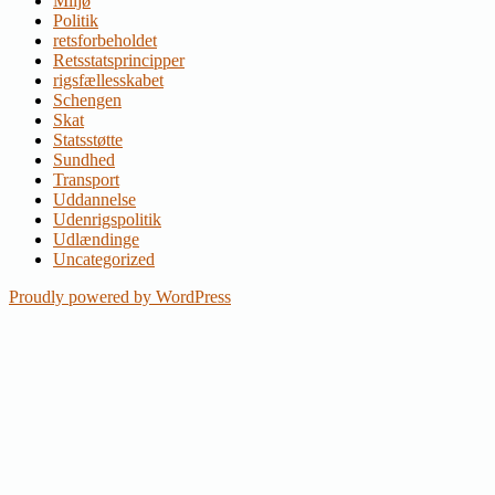
Miljø
Politik
retsforbeholdet
Retsstatsprincipper
rigsfællesskabet
Schengen
Skat
Statsstøtte
Sundhed
Transport
Uddannelse
Udenrigspolitik
Udlændinge
Uncategorized
Proudly powered by WordPress