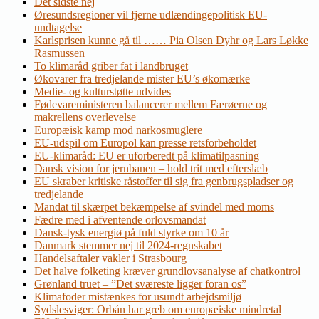
Det sidste nej
Øresundsregioner vil fjerne udlændingepolitisk EU-
undtagelse
Karlsprisen kunne gå til …… Pia Olsen Dyhr og Lars Løkke
Rasmussen
To klimaråd griber fat i landbruget
Økovarer fra tredjelande mister EU’s økomærke
Medie- og kulturstøtte udvides
Fødevareministeren balancerer mellem Færøerne og
makrellens overlevelse
Europæisk kamp mod narkosmuglere
EU-udspil om Europol kan presse retsforbeholdet
EU-klimaråd: EU er uforberedt på klimatilpasning
Dansk vision for jernbanen – hold trit med efterslæb
EU skraber kritiske råstoffer til sig fra genbrugspladser og
tredjelande
Mandat til skærpet bekæmpelse af svindel med moms
Fædre med i afventende orlovsmandat
Dansk-tysk energiø på fuld styrke om 10 år
Danmark stemmer nej til 2024-regnskabet
Handelsaftaler vakler i Strasbourg
Det halve folketing kræver grundlovsanalyse af chatkontrol
Grønland truet – ”Det sværeste ligger foran os”
Klimafoder mistænkes for usundt arbejdsmiljø
Sydslesviger: Orbán har greb om europæiske mindretal