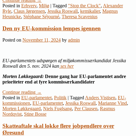
Continue reading
→
Posted in
Erhverv
,
Miljø
|
Tagged
"Stop the Clock"
,
Alexander
Ryle
,
Claus Jørgensen
,
Jessika Roswall
,
kemikalier
,
Magnus
Heunicke
,
Stéphane Séjourné
,
Theresa Scavenius
Den ny EU-kommission lempes igennen
Posted on
November 11, 2024
by
admin
EU-parlamentets udspørgen af miljøkommissærkandidat Jessika
Roswall den 5. nov. 2024 kan
ses her
Morten Løkkegaard:
Denne gang har EU-parlamentet andre
prioriteter end at fyre kommissærkandidater
Continue reading
→
Posted in
EU-parlamentet
,
Politik
|
Tagged
Anders Vistisen
,
EU-
kommissionen
,
EU-parlamentet
,
Jessika Roswall
,
Marianne Vind
,
Morten Løkkegaard
,
Niels Fuglsang
,
Per Clausen
,
Rasmus
Nordqvist
,
Stine Bosse
Skatteaftale skal lokke flere jobpendlere over
Øresund