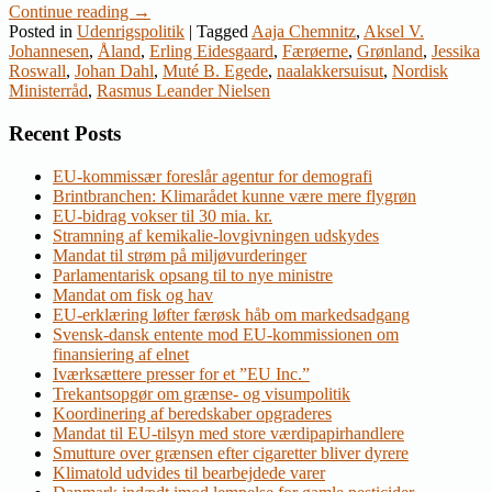
Continue reading
→
Posted in
Udenrigspolitik
|
Tagged
Aaja Chemnitz
,
Aksel V.
Johannesen
,
Åland
,
Erling Eidesgaard
,
Færøerne
,
Grønland
,
Jessika
Roswall
,
Johan Dahl
,
Muté B. Egede
,
naalakkersuisut
,
Nordisk
Ministerråd
,
Rasmus Leander Nielsen
Recent Posts
EU-kommissær foreslår agentur for demografi
Brintbranchen: Klimarådet kunne være mere flygrøn
EU-bidrag vokser til 30 mia. kr.
Stramning af kemikalie-lovgivningen udskydes
Mandat til strøm på miljøvurderinger
Parlamentarisk opsang til to nye ministre
Mandat om fisk og hav
EU-erklæring løfter færøsk håb om markedsadgang
Svensk-dansk entente mod EU-kommissionen om
finansiering af elnet
Iværksættere presser for et ”EU Inc.”
Trekantsopgør om grænse- og visumpolitik
Koordinering af beredskaber opgraderes
Mandat til EU-tilsyn med store værdipapirhandlere
Smutture over grænsen efter cigaretter bliver dyrere
Klimatold udvides til bearbejdede varer