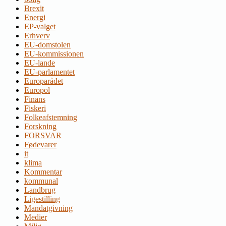
Brexit
Energi
EP-valget
Erhverv
EU-domstolen
EU-kommissionen
EU-lande
EU-parlamentet
Europarådet
Europol
Finans
Fiskeri
Folkeafstemning
Forskning
FORSVAR
Fødevarer
it
klima
Kommentar
kommunal
Landbrug
Ligestilling
Mandatgivning
Medier