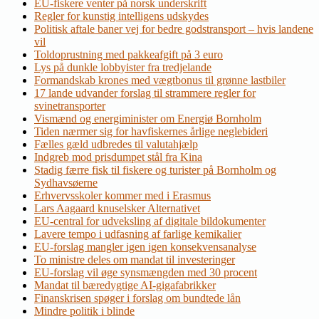
EU-fiskere venter på norsk underskrift
Regler for kunstig intelligens udskydes
Politisk aftale baner vej for bedre godstransport – hvis landene
vil
Toldoprustning med pakkeafgift på 3 euro
Lys på dunkle lobbyister fra tredjelande
Formandskab krones med vægtbonus til grønne lastbiler
17 lande udvander forslag til strammere regler for
svinetransporter
Vismænd og energiminister om Energiø Bornholm
Tiden nærmer sig for havfiskernes årlige neglebideri
Fælles gæld udbredes til valutahjælp
Indgreb mod prisdumpet stål fra Kina
Stadig færre fisk til fiskere og turister på Bornholm og
Sydhavsøerne
Erhvervsskoler kommer med i Erasmus
Lars Aagaard knuselsker Alternativet
EU-central for udveksling af digitale bildokumenter
Lavere tempo i udfasning af farlige kemikalier
EU-forslag mangler igen igen konsekvensanalyse
To ministre deles om mandat til investeringer
EU-forslag vil øge synsmængden med 30 procent
Mandat til bæredygtige AI-gigafabrikker
Finanskrisen spøger i forslag om bundtede lån
Mindre politik i blinde