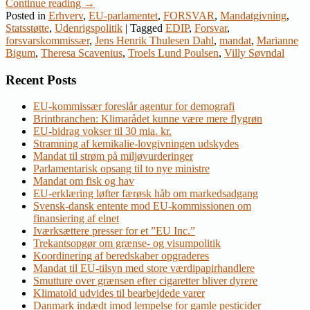
Continue reading
→
Posted in
Erhverv
,
EU-parlamentet
,
FORSVAR
,
Mandatgivning
,
Statsstøtte
,
Udenrigspolitik
|
Tagged
EDIP
,
Forsvar
,
forsvarskommissær
,
Jens Henrik Thulesen Dahl
,
mandat
,
Marianne
Bigum
,
Theresa Scavenius
,
Troels Lund Poulsen
,
Villy Søvndal
Recent Posts
EU-kommissær foreslår agentur for demografi
Brintbranchen: Klimarådet kunne være mere flygrøn
EU-bidrag vokser til 30 mia. kr.
Stramning af kemikalie-lovgivningen udskydes
Mandat til strøm på miljøvurderinger
Parlamentarisk opsang til to nye ministre
Mandat om fisk og hav
EU-erklæring løfter færøsk håb om markedsadgang
Svensk-dansk entente mod EU-kommissionen om
finansiering af elnet
Iværksættere presser for et ”EU Inc.”
Trekantsopgør om grænse- og visumpolitik
Koordinering af beredskaber opgraderes
Mandat til EU-tilsyn med store værdipapirhandlere
Smutture over grænsen efter cigaretter bliver dyrere
Klimatold udvides til bearbejdede varer
Danmark indædt imod lempelse for gamle pesticider