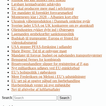
Læsbare kemiadvarsler udskydes
EU skal producere mere mad i selvforsvar
Tre mandater til forenklet forsvarsmarked
Montenegro klar i 2028 – Albanien kort efter
Ukrainsk våbenproduktion i Danmark omkring nytår
Sverige lader USA og UK konkurrere om ny atomkraft
Olieindustrien rykker dybt ind i Østersøen
Lagmanden genbekræfter sanktionspolitik
Budskab til trumpramte: Europa er fristed for
videnskabsmænd
USA stopper PFAS-forskning i udlandet
Marie Bjerre: Tid til at opbygge magt
Mandater til forsvar, budget og nabolandes transportsystemer
Benspænd fjernes for kombigods
Brugtvognshandlere slipper for registrering af F-gas
Nyt milliardkaos udløses ved EU-minkforbud
EU’s boligpolitik i støbeskeen
Mere Frederiksen og Meloni i EU’s udsmidninger
EU tæt på at opgive påbud om ligebehandling
Havberedskab venter på nye miljøskibe
Nej til afgivelse af luftfartsaftaler
Search