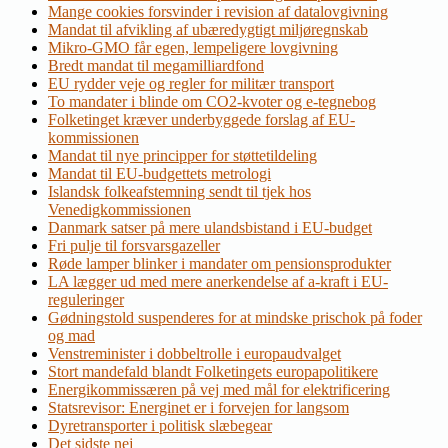
Mange cookies forsvinder i revision af datalovgivning
Mandat til afvikling af ubæredygtigt miljøregnskab
Mikro-GMO får egen, lempeligere lovgivning
Bredt mandat til megamilliardfond
EU rydder veje og regler for militær transport
To mandater i blinde om CO2-kvoter og e-tegnebog
Folketinget kræver underbyggede forslag af EU-
kommissionen
Mandat til nye principper for støttetildeling
Mandat til EU-budgettets metrologi
Islandsk folkeafstemning sendt til tjek hos
Venedigkommissionen
Danmark satser på mere ulandsbistand i EU-budget
Fri pulje til forsvarsgazeller
Røde lamper blinker i mandater om pensionsprodukter
LA lægger ud med mere anerkendelse af a-kraft i EU-
reguleringer
Gødningstold suspenderes for at mindske prischok på foder
og mad
Venstreminister i dobbeltrolle i europaudvalget
Stort mandefald blandt Folketingets europapolitikere
Energikommissæren på vej med mål for elektrificering
Statsrevisor: Energinet er i forvejen for langsom
Dyretransporter i politisk slæbegear
Det sidste nej