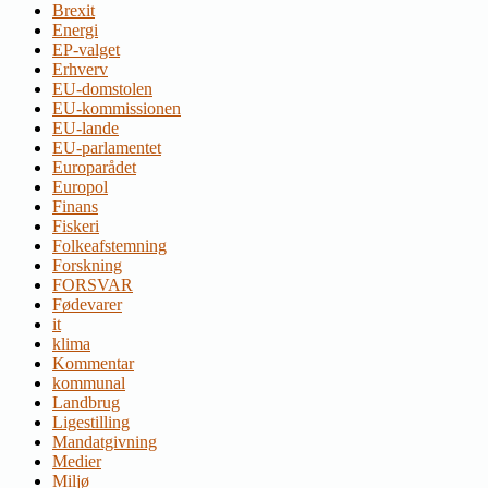
Brexit
Energi
EP-valget
Erhverv
EU-domstolen
EU-kommissionen
EU-lande
EU-parlamentet
Europarådet
Europol
Finans
Fiskeri
Folkeafstemning
Forskning
FORSVAR
Fødevarer
it
klima
Kommentar
kommunal
Landbrug
Ligestilling
Mandatgivning
Medier
Miljø