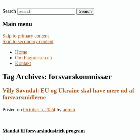
Search
Nyheder om dansk EU-politik
Fagpressen.eu
Main menu
Skip to primary content
Skip to secondary content
Home
Om Fagpressen.eu
Kontakt
Tag Archives:
forsvarskommissær
Villy Søvndal: EU og Ukraine skal have mere ud af
forsvarsmidlerne
Posted on
October 5, 2024
by
admin
Mandat til forsvarsindustrielt program