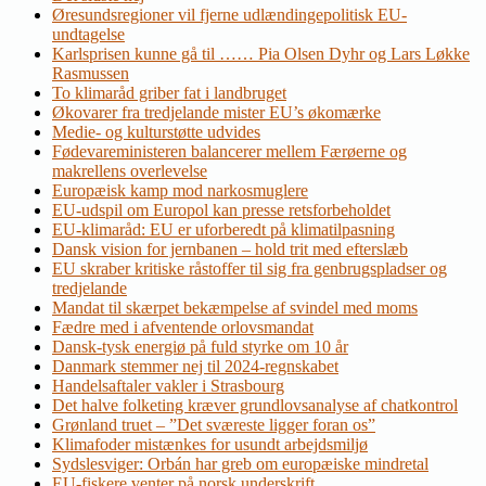
Øresundsregioner vil fjerne udlændingepolitisk EU-
undtagelse
Karlsprisen kunne gå til …… Pia Olsen Dyhr og Lars Løkke
Rasmussen
To klimaråd griber fat i landbruget
Økovarer fra tredjelande mister EU’s økomærke
Medie- og kulturstøtte udvides
Fødevareministeren balancerer mellem Færøerne og
makrellens overlevelse
Europæisk kamp mod narkosmuglere
EU-udspil om Europol kan presse retsforbeholdet
EU-klimaråd: EU er uforberedt på klimatilpasning
Dansk vision for jernbanen – hold trit med efterslæb
EU skraber kritiske råstoffer til sig fra genbrugspladser og
tredjelande
Mandat til skærpet bekæmpelse af svindel med moms
Fædre med i afventende orlovsmandat
Dansk-tysk energiø på fuld styrke om 10 år
Danmark stemmer nej til 2024-regnskabet
Handelsaftaler vakler i Strasbourg
Det halve folketing kræver grundlovsanalyse af chatkontrol
Grønland truet – ”Det sværeste ligger foran os”
Klimafoder mistænkes for usundt arbejdsmiljø
Sydslesviger: Orbán har greb om europæiske mindretal
EU-fiskere venter på norsk underskrift