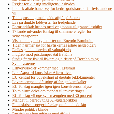
Regler for kunstig intelligens udskydes
Politisk aftale baner vej for bedre godstransport – hvis landene
vil
Toldoprustning med pakkeafgift på 3 euro
Lys på dunkle lobbyister fra tredjelande
Formandskab krones med vægtbonus til grønne lastbiler
17 lande udvander forslag til strammere regler for
svinetransporter
Vismænd og energiminister om Energiø Bornholm
Tiden nærmer sig for havfiskernes årlige neglebideri
Fælles gæld udbredes til valutahjælp
Indgreb mod prisdumpet stål fra Kina
Stadig færre fisk til fiskere og turister på Bornholm og
Sydhavsøerne
Erhvervsskoler kommer med i Erasmus
Lars Aagaard knuselsker Alternativet
EU-central for udveksling af digitale bildokumenter
Lavere tempo i udfasning af farlige kemikalier
EU-forslag mangler igen igen konsekvensanalyse
To ministre deles om mandat til investeringer
EU-forslag vil øge synsmængden med 30 procent
Mandat til bæredygtige AI-gigafabrikker
Finanskrisen spøger i forslag om bundtede lån
Mindre politik i blinde
Russisk gas kan udfases med tilskud