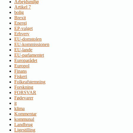
Arbejdsmiljø
Artikel 7
bolig
Brexit
Energi
EP-valget
Erhverv
EU-domstolen
EU-kommissionen
EU-lande
EU-parlamentet
Europarådet
Europol
Finans
Fiskeri
Folkeafstemning
Forskning
FORSVAR
Fødevarer
it
klima
Kommentar
kommunal
Landbrug
Ligestilling