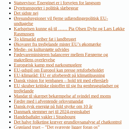
Statsrevisor: Energinet er i forvejen for langsom
Dyretransporter i politisk slæbegear
Det sidste nej
Øresundsregioner vil fjerne udlændingepolitisk EU-
undtagelse
Karlsprisen kunne gå til …… Pia Olsen Dyhr og Lars Løkke
Rasmussen
To klimaråd griber fat i landbruget
Økovarer fra tredjelande mister EU’s økomærke
Medie- og kulturstøtte udvides
Fødevareministeren balancerer mellem Færøerne og
makrellens overlevelse
Europæisk kamp mod narkosmuglere
EU-udspil om Europol kan presse retsforbeholdet
EU-klimaråd: EU er uforberedt på klimatilpasning
Dansk vision for jernbanen – hold trit med efterslæb
EU skraber kritiske råstoffer til sig fra genbrugspladser og
tredjelande
Mandat til skærpet bekæmpelse af svindel med moms
Fædre med i afventende orlovsmandat
Dansk-tysk energiø på fuld styrke om 10 år
Danmark stemmer nej til 2024-regnskabet
Handelsaftaler vakler i Strasbourg
Det halve folketing kræver grundlovsanalyse af chatkontrol
Grønland truet – ”Det sværeste ligger foran os”