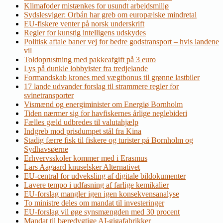
Klimafoder mistænkes for usundt arbejdsmiljø
Sydslesviger: Orbán har greb om europæiske mindretal
EU-fiskere venter på norsk underskrift
Regler for kunstig intelligens udskydes
Politisk aftale baner vej for bedre godstransport – hvis landene
vil
Toldoprustning med pakkeafgift på 3 euro
Lys på dunkle lobbyister fra tredjelande
Formandskab krones med vægtbonus til grønne lastbiler
17 lande udvander forslag til strammere regler for
svinetransporter
Vismænd og energiminister om Energiø Bornholm
Tiden nærmer sig for havfiskernes årlige neglebideri
Fælles gæld udbredes til valutahjælp
Indgreb mod prisdumpet stål fra Kina
Stadig færre fisk til fiskere og turister på Bornholm og
Sydhavsøerne
Erhvervsskoler kommer med i Erasmus
Lars Aagaard knuselsker Alternativet
EU-central for udveksling af digitale bildokumenter
Lavere tempo i udfasning af farlige kemikalier
EU-forslag mangler igen igen konsekvensanalyse
To ministre deles om mandat til investeringer
EU-forslag vil øge synsmængden med 30 procent
Mandat til bæredygtige AI-gigafabrikker