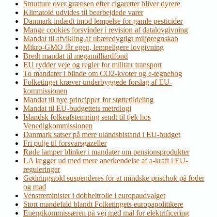
Smutture over grænsen efter cigaretter bliver dyrere
Klimatold udvides til bearbejdede varer
Danmark indædt imod lempelse for gamle pesticider
Mange cookies forsvinder i revision af datalovgivning
Mandat til afvikling af ubæredygtigt miljøregnskab
Mikro-GMO får egen, lempeligere lovgivning
Bredt mandat til megamilliardfond
EU rydder veje og regler for militær transport
To mandater i blinde om CO2-kvoter og e-tegnebog
Folketinget kræver underbyggede forslag af EU-
kommissionen
Mandat til nye principper for støttetildeling
Mandat til EU-budgettets metrologi
Islandsk folkeafstemning sendt til tjek hos
Venedigkommissionen
Danmark satser på mere ulandsbistand i EU-budget
Fri pulje til forsvarsgazeller
Røde lamper blinker i mandater om pensionsprodukter
LA lægger ud med mere anerkendelse af a-kraft i EU-
reguleringer
Gødningstold suspenderes for at mindske prischok på foder
og mad
Venstreminister i dobbeltrolle i europaudvalget
Stort mandefald blandt Folketingets europapolitikere
Energikommissæren på vej med mål for elektrificering