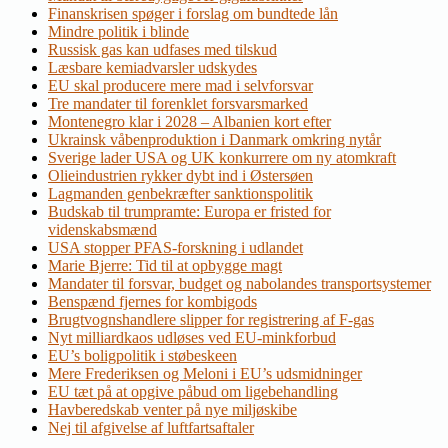
Finanskrisen spøger i forslag om bundtede lån
Mindre politik i blinde
Russisk gas kan udfases med tilskud
Læsbare kemiadvarsler udskydes
EU skal producere mere mad i selvforsvar
Tre mandater til forenklet forsvarsmarked
Montenegro klar i 2028 – Albanien kort efter
Ukrainsk våbenproduktion i Danmark omkring nytår
Sverige lader USA og UK konkurrere om ny atomkraft
Olieindustrien rykker dybt ind i Østersøen
Lagmanden genbekræfter sanktionspolitik
Budskab til trumpramte: Europa er fristed for
videnskabsmænd
USA stopper PFAS-forskning i udlandet
Marie Bjerre: Tid til at opbygge magt
Mandater til forsvar, budget og nabolandes transportsystemer
Benspænd fjernes for kombigods
Brugtvognshandlere slipper for registrering af F-gas
Nyt milliardkaos udløses ved EU-minkforbud
EU’s boligpolitik i støbeskeen
Mere Frederiksen og Meloni i EU’s udsmidninger
EU tæt på at opgive påbud om ligebehandling
Havberedskab venter på nye miljøskibe
Nej til afgivelse af luftfartsaftaler