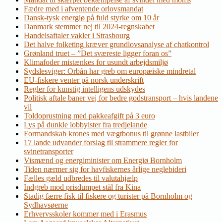
Fædre med i afventende orlovsmandat
Dansk-tysk energiø på fuld styrke om 10 år
Danmark stemmer nej til 2024-regnskabet
Handelsaftaler vakler i Strasbourg
Det halve folketing kræver grundlovsanalyse af chatkontrol
Grønland truet – ”Det sværeste ligger foran os”
Klimafoder mistænkes for usundt arbejdsmiljø
Sydslesviger: Orbán har greb om europæiske mindretal
EU-fiskere venter på norsk underskrift
Regler for kunstig intelligens udskydes
Politisk aftale baner vej for bedre godstransport – hvis landene
vil
Toldoprustning med pakkeafgift på 3 euro
Lys på dunkle lobbyister fra tredjelande
Formandskab krones med vægtbonus til grønne lastbiler
17 lande udvander forslag til strammere regler for
svinetransporter
Vismænd og energiminister om Energiø Bornholm
Tiden nærmer sig for havfiskernes årlige neglebideri
Fælles gæld udbredes til valutahjælp
Indgreb mod prisdumpet stål fra Kina
Stadig færre fisk til fiskere og turister på Bornholm og
Sydhavsøerne
Erhvervsskoler kommer med i Erasmus