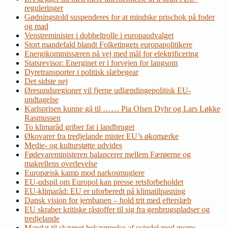
reguleringer
Gødningstold suspenderes for at mindske prischok på foder
og mad
Venstreminister i dobbeltrolle i europaudvalget
Stort mandefald blandt Folketingets europapolitikere
Energikommissæren på vej med mål for elektrificering
Statsrevisor: Energinet er i forvejen for langsom
Dyretransporter i politisk slæbegear
Det sidste nej
Øresundsregioner vil fjerne udlændingepolitisk EU-
undtagelse
Karlsprisen kunne gå til …… Pia Olsen Dyhr og Lars Løkke
Rasmussen
To klimaråd griber fat i landbruget
Økovarer fra tredjelande mister EU’s økomærke
Medie- og kulturstøtte udvides
Fødevareministeren balancerer mellem Færøerne og
makrellens overlevelse
Europæisk kamp mod narkosmuglere
EU-udspil om Europol kan presse retsforbeholdet
EU-klimaråd: EU er uforberedt på klimatilpasning
Dansk vision for jernbanen – hold trit med efterslæb
EU skraber kritiske råstoffer til sig fra genbrugspladser og
tredjelande
Mandat til skærpet bekæmpelse af svindel med moms