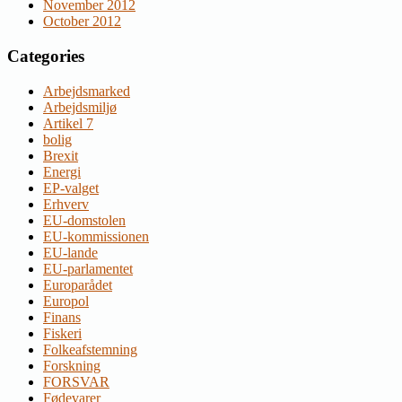
November 2012
October 2012
Categories
Arbejdsmarked
Arbejdsmiljø
Artikel 7
bolig
Brexit
Energi
EP-valget
Erhverv
EU-domstolen
EU-kommissionen
EU-lande
EU-parlamentet
Europarådet
Europol
Finans
Fiskeri
Folkeafstemning
Forskning
FORSVAR
Fødevarer