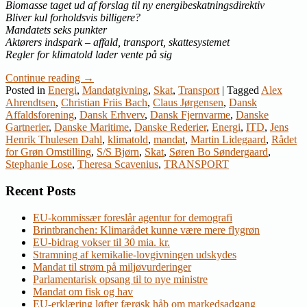
Biomasse taget ud af forslag til ny energibeskatningsdirektiv
Bliver kul forholdsvis billigere?
Mandatets seks punkter
Aktørers indspark – affald, transport, skattesystemet
Regler for klimatold lader vente på sig
Continue reading
→
Posted in
Energi
,
Mandatgivning
,
Skat
,
Transport
|
Tagged
Alex
Ahrendtsen
,
Christian Friis Bach
,
Claus Jørgensen
,
Dansk
Affaldsforening
,
Dansk Erhverv
,
Dansk Fjernvarme
,
Danske
Gartnerier
,
Danske Maritime
,
Danske Rederier
,
Energi
,
ITD
,
Jens
Henrik Thulesen Dahl
,
klimatold
,
mandat
,
Martin Lidegaard
,
Rådet
for Grøn Omstilling
,
S/S Bjørn
,
Skat
,
Søren Bo Søndergaard
,
Stephanie Lose
,
Theresa Scavenius
,
TRANSPORT
Recent Posts
EU-kommissær foreslår agentur for demografi
Brintbranchen: Klimarådet kunne være mere flygrøn
EU-bidrag vokser til 30 mia. kr.
Stramning af kemikalie-lovgivningen udskydes
Mandat til strøm på miljøvurderinger
Parlamentarisk opsang til to nye ministre
Mandat om fisk og hav
EU-erklæring løfter færøsk håb om markedsadgang