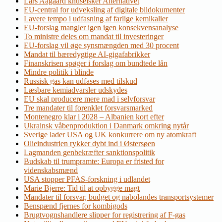
Lars Aagaard knuselsker Alternativet
EU-central for udveksling af digitale bildokumenter
Lavere tempo i udfasning af farlige kemikalier
EU-forslag mangler igen igen konsekvensanalyse
To ministre deles om mandat til investeringer
EU-forslag vil øge synsmængden med 30 procent
Mandat til bæredygtige AI-gigafabrikker
Finanskrisen spøger i forslag om bundtede lån
Mindre politik i blinde
Russisk gas kan udfases med tilskud
Læsbare kemiadvarsler udskydes
EU skal producere mere mad i selvforsvar
Tre mandater til forenklet forsvarsmarked
Montenegro klar i 2028 – Albanien kort efter
Ukrainsk våbenproduktion i Danmark omkring nytår
Sverige lader USA og UK konkurrere om ny atomkraft
Olieindustrien rykker dybt ind i Østersøen
Lagmanden genbekræfter sanktionspolitik
Budskab til trumpramte: Europa er fristed for
videnskabsmænd
USA stopper PFAS-forskning i udlandet
Marie Bjerre: Tid til at opbygge magt
Mandater til forsvar, budget og nabolandes transportsystemer
Benspænd fjernes for kombigods
Brugtvognshandlere slipper for registrering af F-gas