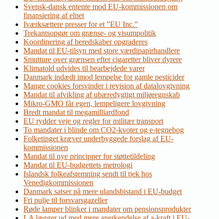
Svensk-dansk entente mod EU-kommissionen om
finansiering af elnet
Iværksættere presser for et ”EU Inc.”
Trekantsopgør om grænse- og visumpolitik
Koordinering af beredskaber opgraderes
Mandat til EU-tilsyn med store værdipapirhandlere
Smutture over grænsen efter cigaretter bliver dyrere
Klimatold udvides til bearbejdede varer
Danmark indædt imod lempelse for gamle pesticider
Mange cookies forsvinder i revision af datalovgivning
Mandat til afvikling af ubæredygtigt miljøregnskab
Mikro-GMO får egen, lempeligere lovgivning
Bredt mandat til megamilliardfond
EU rydder veje og regler for militær transport
To mandater i blinde om CO2-kvoter og e-tegnebog
Folketinget kræver underbyggede forslag af EU-
kommissionen
Mandat til nye principper for støttetildeling
Mandat til EU-budgettets metrologi
Islandsk folkeafstemning sendt til tjek hos
Venedigkommissionen
Danmark satser på mere ulandsbistand i EU-budget
Fri pulje til forsvarsgazeller
Røde lamper blinker i mandater om pensionsprodukter
LA lægger ud med mere anerkendelse af a-kraft i EU-