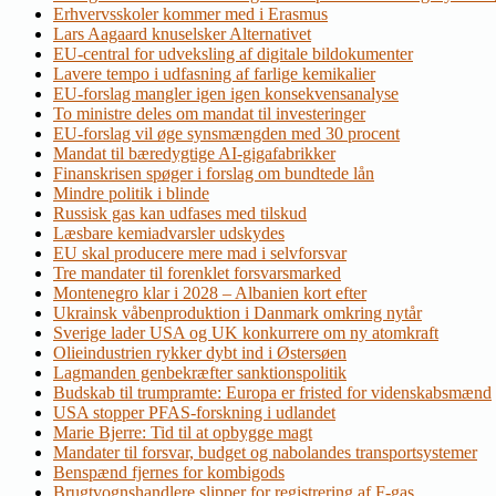
Erhvervsskoler kommer med i Erasmus
Lars Aagaard knuselsker Alternativet
EU-central for udveksling af digitale bildokumenter
Lavere tempo i udfasning af farlige kemikalier
EU-forslag mangler igen igen konsekvensanalyse
To ministre deles om mandat til investeringer
EU-forslag vil øge synsmængden med 30 procent
Mandat til bæredygtige AI-gigafabrikker
Finanskrisen spøger i forslag om bundtede lån
Mindre politik i blinde
Russisk gas kan udfases med tilskud
Læsbare kemiadvarsler udskydes
EU skal producere mere mad i selvforsvar
Tre mandater til forenklet forsvarsmarked
Montenegro klar i 2028 – Albanien kort efter
Ukrainsk våbenproduktion i Danmark omkring nytår
Sverige lader USA og UK konkurrere om ny atomkraft
Olieindustrien rykker dybt ind i Østersøen
Lagmanden genbekræfter sanktionspolitik
Budskab til trumpramte: Europa er fristed for videnskabsmænd
USA stopper PFAS-forskning i udlandet
Marie Bjerre: Tid til at opbygge magt
Mandater til forsvar, budget og nabolandes transportsystemer
Benspænd fjernes for kombigods
Brugtvognshandlere slipper for registrering af F-gas