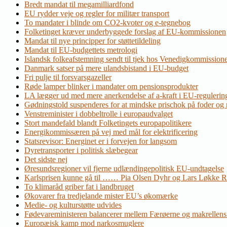
Bredt mandat til megamilliardfond
EU rydder veje og regler for militær transport
To mandater i blinde om CO2-kvoter og e-tegnebog
Folketinget kræver underbyggede forslag af EU-kommissionen
Mandat til nye principper for støttetildeling
Mandat til EU-budgettets metrologi
Islandsk folkeafstemning sendt til tjek hos Venedigkommission
Danmark satser på mere ulandsbistand i EU-budget
Fri pulje til forsvarsgazeller
Røde lamper blinker i mandater om pensionsprodukter
LA lægger ud med mere anerkendelse af a-kraft i EU-regulerin
Gødningstold suspenderes for at mindske prischok på foder og
Venstreminister i dobbeltrolle i europaudvalget
Stort mandefald blandt Folketingets europapolitikere
Energikommissæren på vej med mål for elektrificering
Statsrevisor: Energinet er i forvejen for langsom
Dyretransporter i politisk slæbegear
Det sidste nej
Øresundsregioner vil fjerne udlændingepolitisk EU-undtagelse
Karlsprisen kunne gå til …… Pia Olsen Dyhr og Lars Løkke 
To klimaråd griber fat i landbruget
Økovarer fra tredjelande mister EU’s økomærke
Medie- og kulturstøtte udvides
Fødevareministeren balancerer mellem Færøerne og makrellens
Europæisk kamp mod narkosmuglere