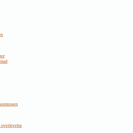
en
ger
 mad
Rasmussen
 overlevelse