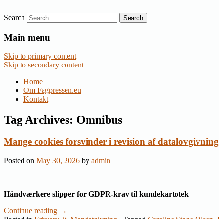
Search
Nyheder om dansk EU-politik
Fagpressen.eu
Main menu
Skip to primary content
Skip to secondary content
Home
Om Fagpressen.eu
Kontakt
Tag Archives:
Omnibus
Mange cookies forsvinder i revision af datalovgivning
Posted on
May 30, 2026
by
admin
Håndværkere slipper for GDPR-krav til kundekartotek
Continue reading
→