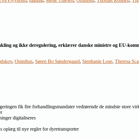
Eva Flyvholm
,
mandat
,
Mette Thiesen
,
Omnibus
,
Thomas Rohden
,
Tho
renkling og ikke deregulering, erklærer danske ministre og EU-kom
ødskov
,
Omnibus
,
Søren Bo Søndergaard
,
Stephanie Lose
,
Theresa Sca
geringen fik fire forhandlingsmandater vedrørende de mindste store vir
er
ger digitaliseres
oplæg til nye regler for dyretransporter