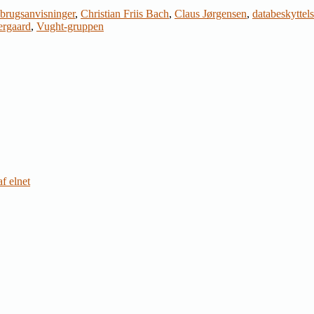
brugsanvisninger
,
Christian Friis Bach
,
Claus Jørgensen
,
databeskyttel
ergaard
,
Vught-gruppen
f elnet