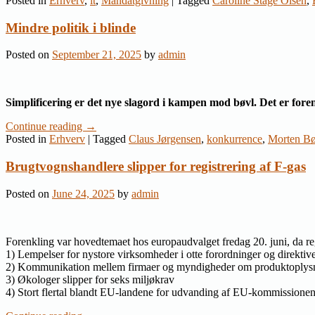
Posted in
Erhverv
,
it
,
Mandatgivning
|
Tagged
Caroline Stage Olsen
,
Mindre politik i blinde
Posted on
September 21, 2025
by
admin
Simplificering er det nye slagord i kampen mod bøvl. Det er fo
Continue reading
→
Posted in
Erhverv
|
Tagged
Claus Jørgensen
,
konkurrence
,
Morten B
Brugtvognshandlere slipper for registrering af F-gas
Posted on
June 24, 2025
by
admin
Forenkling var hovedtemaet hos europaudvalget fredag 20. juni, da re
1) Lempelser for nystore virksomheder i otte forordninger og direktiv
2) Kommunikation mellem firmaer og myndigheder om produktoplysnin
3) Økologer slipper for seks miljøkrav
4) Stort flertal blandt EU-landene for udvanding af EU-kommissionens 