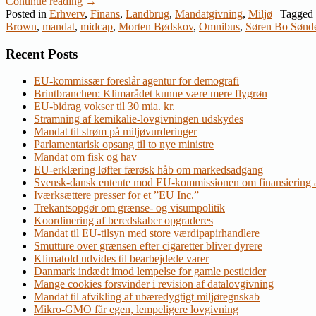
Continue reading
→
Posted in
Erhverv
,
Finans
,
Landbrug
,
Mandatgivning
,
Miljø
|
Tagged
Brown
,
mandat
,
midcap
,
Morten Bødskov
,
Omnibus
,
Søren Bo Sønd
Recent Posts
EU-kommissær foreslår agentur for demografi
Brintbranchen: Klimarådet kunne være mere flygrøn
EU-bidrag vokser til 30 mia. kr.
Stramning af kemikalie-lovgivningen udskydes
Mandat til strøm på miljøvurderinger
Parlamentarisk opsang til to nye ministre
Mandat om fisk og hav
EU-erklæring løfter færøsk håb om markedsadgang
Svensk-dansk entente mod EU-kommissionen om finansiering a
Iværksættere presser for et ”EU Inc.”
Trekantsopgør om grænse- og visumpolitik
Koordinering af beredskaber opgraderes
Mandat til EU-tilsyn med store værdipapirhandlere
Smutture over grænsen efter cigaretter bliver dyrere
Klimatold udvides til bearbejdede varer
Danmark indædt imod lempelse for gamle pesticider
Mange cookies forsvinder i revision af datalovgivning
Mandat til afvikling af ubæredygtigt miljøregnskab
Mikro-GMO får egen, lempeligere lovgivning