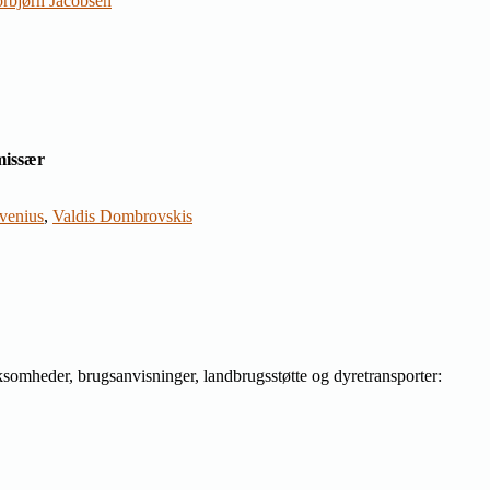
rbjørn Jacobsen
missær
venius
,
Valdis Dombrovskis
ksomheder, brugsanvisninger, landbrugsstøtte og dyretransporter: