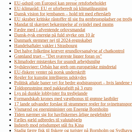
EU-udspil om Europol kan presse retsforbeholdet
EU-klimaråd: EU er uforberedt på klimatilpasning
Dansk vision for jernbanen – hold trit med efterslæb
EU skraber kritiske råstoffer til sig fra genbrugspladser og tred
Mandat til skærpet bekæmpelse af svindel med moms
Fædre med i afventende orlovsmandat
Dansk-tysk energiø på fuld styrke om 10 år
Danmark stemmer nej til 2024-regnskabet
Handelsaftaler vakler i Strasbourg
Det halve folketing kræver grundlovsanalyse af chatkontrol
Grønland truet – ”Det sværeste ligger foran os”
Klimafoder mistænkes for usundt arbejdsmiljø
Sydslesviger: Orbán har greb om europæiske mindretal
EU-fiskere venter på norsk underskrift
Regler for kunstig intelligens udskydes
Politisk aftale baner vej for bedre godstransport – hvis landene v
Toldoprustning med pakkeafgift på 3 euro
Lys på dunkle lobbyister fra tredjelande
Formandskab krones med vægtbonus til grønne lastbiler
17 lande udvander forslag til strammere regler for svinetranspor
Vismænd og energiminister om Energiø Bornholm
Tiden nærmer sig for havfiskernes årlige neglebideri
Fælles gæld udbredes til valutahjælp
Indgreb mod prisdumpet stål fra Kina
Stadig færre fisk til fiskere og turister på Bornholm og Sydhav