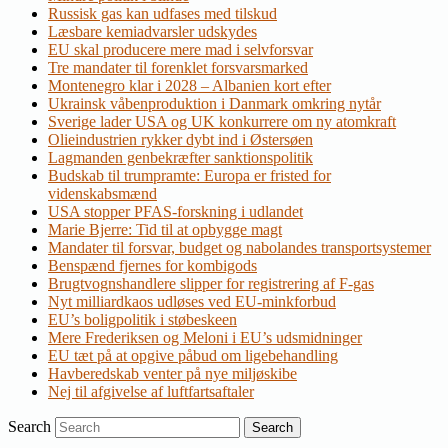
Russisk gas kan udfases med tilskud
Læsbare kemiadvarsler udskydes
EU skal producere mere mad i selvforsvar
Tre mandater til forenklet forsvarsmarked
Montenegro klar i 2028 – Albanien kort efter
Ukrainsk våbenproduktion i Danmark omkring nytår
Sverige lader USA og UK konkurrere om ny atomkraft
Olieindustrien rykker dybt ind i Østersøen
Lagmanden genbekræfter sanktionspolitik
Budskab til trumpramte: Europa er fristed for
videnskabsmænd
USA stopper PFAS-forskning i udlandet
Marie Bjerre: Tid til at opbygge magt
Mandater til forsvar, budget og nabolandes transportsystemer
Benspænd fjernes for kombigods
Brugtvognshandlere slipper for registrering af F-gas
Nyt milliardkaos udløses ved EU-minkforbud
EU’s boligpolitik i støbeskeen
Mere Frederiksen og Meloni i EU’s udsmidninger
EU tæt på at opgive påbud om ligebehandling
Havberedskab venter på nye miljøskibe
Nej til afgivelse af luftfartsaftaler
Search