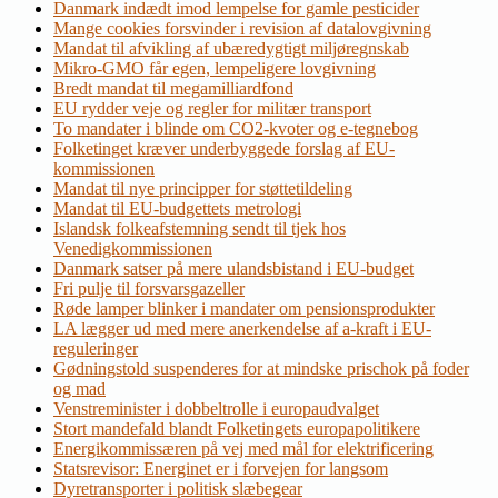
Danmark indædt imod lempelse for gamle pesticider
Mange cookies forsvinder i revision af datalovgivning
Mandat til afvikling af ubæredygtigt miljøregnskab
Mikro-GMO får egen, lempeligere lovgivning
Bredt mandat til megamilliardfond
EU rydder veje og regler for militær transport
To mandater i blinde om CO2-kvoter og e-tegnebog
Folketinget kræver underbyggede forslag af EU-
kommissionen
Mandat til nye principper for støttetildeling
Mandat til EU-budgettets metrologi
Islandsk folkeafstemning sendt til tjek hos
Venedigkommissionen
Danmark satser på mere ulandsbistand i EU-budget
Fri pulje til forsvarsgazeller
Røde lamper blinker i mandater om pensionsprodukter
LA lægger ud med mere anerkendelse af a-kraft i EU-
reguleringer
Gødningstold suspenderes for at mindske prischok på foder
og mad
Venstreminister i dobbeltrolle i europaudvalget
Stort mandefald blandt Folketingets europapolitikere
Energikommissæren på vej med mål for elektrificering
Statsrevisor: Energinet er i forvejen for langsom
Dyretransporter i politisk slæbegear