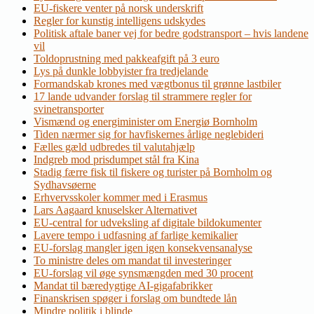
EU-fiskere venter på norsk underskrift
Regler for kunstig intelligens udskydes
Politisk aftale baner vej for bedre godstransport – hvis landene
vil
Toldoprustning med pakkeafgift på 3 euro
Lys på dunkle lobbyister fra tredjelande
Formandskab krones med vægtbonus til grønne lastbiler
17 lande udvander forslag til strammere regler for
svinetransporter
Vismænd og energiminister om Energiø Bornholm
Tiden nærmer sig for havfiskernes årlige neglebideri
Fælles gæld udbredes til valutahjælp
Indgreb mod prisdumpet stål fra Kina
Stadig færre fisk til fiskere og turister på Bornholm og
Sydhavsøerne
Erhvervsskoler kommer med i Erasmus
Lars Aagaard knuselsker Alternativet
EU-central for udveksling af digitale bildokumenter
Lavere tempo i udfasning af farlige kemikalier
EU-forslag mangler igen igen konsekvensanalyse
To ministre deles om mandat til investeringer
EU-forslag vil øge synsmængden med 30 procent
Mandat til bæredygtige AI-gigafabrikker
Finanskrisen spøger i forslag om bundtede lån
Mindre politik i blinde