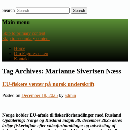
Search
Nyheder om dansk EU-politik
Fagpressen.eu
Main menu
Skip to primary content
Skip to secondary content
Home
Om Fagpressen.eu
Kontakt
Tag Archives:
Marianne Sivertsen Næss
EU-fiskere venter på norsk underskrift
Posted on
December 18, 2025
by
admin
Norge kobler EU-aftale til fiskeriforhandlinger med Rusland
Opdatering: Norge og Rusland indgik 30. december 2025 deres
årlige fiskeriaftale efter videoforhandlinger og udveksling af