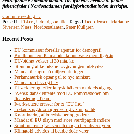
bekræftende e-kommunikation. Det lykkedes dermed at få alle
fiskeriaftaler i Nordøstatlanten færdigforhandlet inden årsskiftet.
Continue reading
→
Posted in
Fiskeri
,
Udenrigspolitik
|
Tagged
Jacob Jensen
,
Marianne
Sivertsen Næss
,
Nordøstatlanten
,
Peter Kullgren
Recent Posts
EU-kommissær foreslår agentur for demografi
Brintbranchen: Klimarådet kunne være mere flygrøn
EU-bidrag vokser til 30 mia. kr.
Stramning af kemikalie-lovgivningen udskydes
Mandat til strøm på miljøvurderinger
Parlamentarisk opsang til to nye ministre
Mandat om fisk og hav
EU-erklæring løfter færøsk håb om markedsadgang
Svensk-dansk entente mod EU-kommissionen om
finansiering af elnet
Iværksættere presser for et ”EU Inc.”
Trekantsopgør om grænse- og visumpolitik
Koordinering af beredskaber opgraderes
Mandat til EU-tilsyn med store værdipapirhandlere
Smutture over grænsen efter cigaretter bliver dyrere
Klimatold udvides til bearbejdede varer