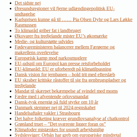
Det sidste nej
Øresundsregioner vil fjerne udlændingepolitisk EU-
undtagelse
Karlsprisen kunne gå til …… Pia Olsen Dyhr og Lars Løkke
Rasmussen
To klimaråd griber fat i landbruget
Økovarer fra tredjelande mister EU’s økomærke
Medie- og kulturstøtte udvides
Fødevareministeren balancerer mellem Færøerne og
makrellens overlevelse
Europæisk kamp mod narkosmuglere
EU-udspil om Europol kan presse retsforbeholdet
EU-klimaråd: EU er uforberedt på klimatilpasning
Dansk vision for jernbanen – hold trit med efterslæb
EU skraber kritiske råstoffer til sig fra genbrugspladser og
tredjelande
Mandat til skærpet bekæmpelse af svindel med moms
Fædre med i afventende orlovsmandat
Dansk-tysk energiø på fuld styrke om 10 år
Danmark stemmer nej til 2024-regnskabet
Handelsaftaler vakler i Strasbourg
Det halve folketing kræver grundlovsanalyse af chatkontrol
Grønland truet – ”Det sværeste ligger foran os”
Klimafoder mistænkes for usundt arbejdsmiljø
Sydslesviger: Orbán har greb om europæiske mindretal