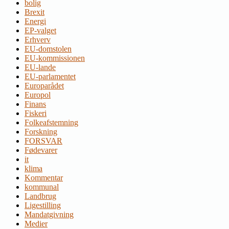
bolig
Brexit
Energi
EP-valget
Erhverv
EU-domstolen
EU-kommissionen
EU-lande
EU-parlamentet
Europarådet
Europol
Finans
Fiskeri
Folkeafstemning
Forskning
FORSVAR
Fødevarer
it
klima
Kommentar
kommunal
Landbrug
Ligestilling
Mandatgivning
Medier