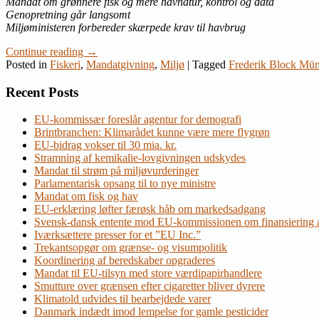
Mandat om grønnere fisk og mere havnatur, kontrol og data
Genopretning går langsomt
Miljøministeren forbereder skærpede krav til havbrug
Continue reading
→
Posted in
Fiskeri
,
Mandatgivning
,
Miljø
|
Tagged
Frederik Block Mün
Recent Posts
EU-kommissær foreslår agentur for demografi
Brintbranchen: Klimarådet kunne være mere flygrøn
EU-bidrag vokser til 30 mia. kr.
Stramning af kemikalie-lovgivningen udskydes
Mandat til strøm på miljøvurderinger
Parlamentarisk opsang til to nye ministre
Mandat om fisk og hav
EU-erklæring løfter færøsk håb om markedsadgang
Svensk-dansk entente mod EU-kommissionen om finansiering a
Iværksættere presser for et ”EU Inc.”
Trekantsopgør om grænse- og visumpolitik
Koordinering af beredskaber opgraderes
Mandat til EU-tilsyn med store værdipapirhandlere
Smutture over grænsen efter cigaretter bliver dyrere
Klimatold udvides til bearbejdede varer
Danmark indædt imod lempelse for gamle pesticider