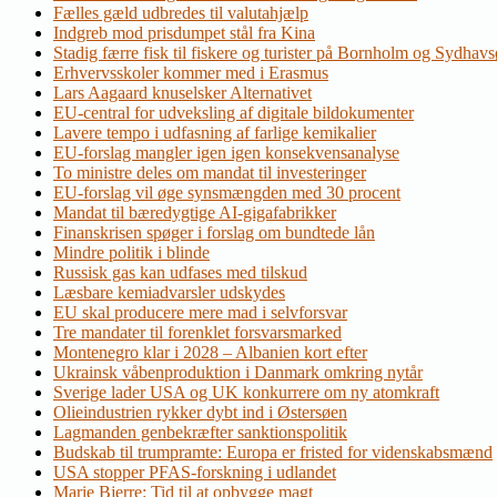
Fælles gæld udbredes til valutahjælp
Indgreb mod prisdumpet stål fra Kina
Stadig færre fisk til fiskere og turister på Bornholm og Sydhav
Erhvervsskoler kommer med i Erasmus
Lars Aagaard knuselsker Alternativet
EU-central for udveksling af digitale bildokumenter
Lavere tempo i udfasning af farlige kemikalier
EU-forslag mangler igen igen konsekvensanalyse
To ministre deles om mandat til investeringer
EU-forslag vil øge synsmængden med 30 procent
Mandat til bæredygtige AI-gigafabrikker
Finanskrisen spøger i forslag om bundtede lån
Mindre politik i blinde
Russisk gas kan udfases med tilskud
Læsbare kemiadvarsler udskydes
EU skal producere mere mad i selvforsvar
Tre mandater til forenklet forsvarsmarked
Montenegro klar i 2028 – Albanien kort efter
Ukrainsk våbenproduktion i Danmark omkring nytår
Sverige lader USA og UK konkurrere om ny atomkraft
Olieindustrien rykker dybt ind i Østersøen
Lagmanden genbekræfter sanktionspolitik
Budskab til trumpramte: Europa er fristed for videnskabsmænd
USA stopper PFAS-forskning i udlandet
Marie Bjerre: Tid til at opbygge magt