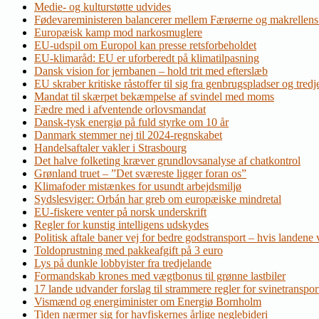
Medie- og kulturstøtte udvides
Fødevareministeren balancerer mellem Færøerne og makrellens
Europæisk kamp mod narkosmuglere
EU-udspil om Europol kan presse retsforbeholdet
EU-klimaråd: EU er uforberedt på klimatilpasning
Dansk vision for jernbanen – hold trit med efterslæb
EU skraber kritiske råstoffer til sig fra genbrugspladser og tred
Mandat til skærpet bekæmpelse af svindel med moms
Fædre med i afventende orlovsmandat
Dansk-tysk energiø på fuld styrke om 10 år
Danmark stemmer nej til 2024-regnskabet
Handelsaftaler vakler i Strasbourg
Det halve folketing kræver grundlovsanalyse af chatkontrol
Grønland truet – ”Det sværeste ligger foran os”
Klimafoder mistænkes for usundt arbejdsmiljø
Sydslesviger: Orbán har greb om europæiske mindretal
EU-fiskere venter på norsk underskrift
Regler for kunstig intelligens udskydes
Politisk aftale baner vej for bedre godstransport – hvis landene v
Toldoprustning med pakkeafgift på 3 euro
Lys på dunkle lobbyister fra tredjelande
Formandskab krones med vægtbonus til grønne lastbiler
17 lande udvander forslag til strammere regler for svinetranspor
Vismænd og energiminister om Energiø Bornholm
Tiden nærmer sig for havfiskernes årlige neglebideri