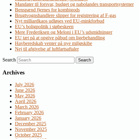
Mandater til forsvar, budget og nabolandes transportsystemer
Benspænd fjernes for kombigods
Brugtvognshandlere slipper for registrering af F-gas
Nyt milliardkaos udløses ved EU-minkforbud
EU’s boligpolitik i støbeskeen
Mere Frederiksen og Meloni i EU’s udsmidninger
EU tæt på at opgive påbud om ligebehandling
Havberedskab venter på nye miljøskibe
Nej til afgivelse af luftfartsaftaler
Search
Archives
July 2026
June 2026
May 2026
April 2026
March 2026
February 2026
January 2026
December 2025
November 2025
October 2025