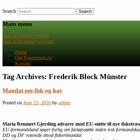
Search
Nyheder om dansk EU-politik
Fagpressen.eu
Main menu
Skip to primary content
Skip to secondary content
Home
Om Fagpressen.eu
Kontakt
Tag Archives:
Frederik Block Münster
Mandat om fisk og hav
Posted on
June 23, 2026
by
admin
Maria Reumert Gjerding advarer mod EU-støtte til nye fisketraw
EU-formandsland søger forlig om fartøjsstøtte inden irsk formandska
DD og DF voterede imod fiskerimandat