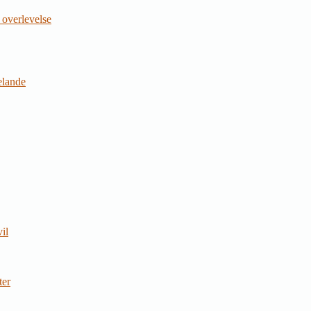
 overlevelse
jelande
il
ter