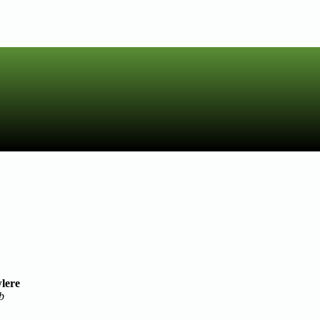
lere
b