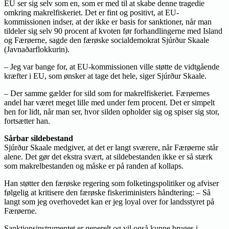
EU ser sig selv som en, som er med til at skabe denne tragedie
omkring makrelfiskeriet. Det er fint og positivt, at EU-
kommissionen indser, at der ikke er basis for sanktioner, når man
tildeler sig selv 90 procent af kvoten før forhandlingerne med Island
og Færøerne, sagde den færøske socialdemokrat Sjúrður Skaale
(Javnaðarflokkurin).
– Jeg var bange for, at EU-kommissionen ville støtte de vidtgående
kræfter i EU, som ønsker at tage det hele, siger Sjúrður Skaale.
– Der samme gælder for sild som for makrelfiskeriet. Færøernes
andel har været meget lille med under fem procent. Det er simpelt
hen for lidt, når man ser, hvor silden opholder sig og spiser sig stor,
fortsætter han.
Sårbar sildebestand
Sjúrður Skaale medgiver, at det er langt sværere, når Færøerne står
alene. Det gør det ekstra svært, at sildebestanden ikke er så stærk
som makrelbestanden og måske er på randen af kollaps.
Han støtter den færøske regering som folketingspolitiker og afviser
følgelig at kritisere den færøske fiskeriministers håndtering: – Så
langt som jeg overhovedet kan er jeg loyal over for landsstyret på
Færøerne.
Sanktionsinstrumentet er generelt og vil også kunne bruges i