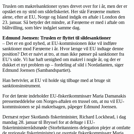
Truslen om makrelsanktioner synes drevet over for i år, men der er
opstået en ny strid om sildefiskeriet. Her står Færøerne mutters
alene, efter at EU, Norge og Island indgik en aftale i London den
23. januar. Så betyder det mindre, at Færøerne er med i aftale om
blåhvilling, som blev indgået samme dag.
Edmund Joensen: Truslen er flyttet til sildesanktioner
– Det er en god nyhed, at EU-kommissionen ikke vil indføre
sanktioner mod Færøerne i år. Hvor længe vil EU indtage denne
position? Det er naivt at tro, at man ikke pønser på sanktioner fra
EU’s side. Vi har haft uenighed om makrel i nogle år, og der er
dukket et nyt problem op – fordeling af sild i Nordatlanten, siger
Edmund Joensen (Sambandspartiet).
Han betvivler, at EU vil holde sig tilbage med at bruge sit
sanktionsinstrument.
For det første indeholder EU-fiskerikommissær Maria Damanakis
pressemeddelelse om Norges-aftalen en trussel om, at nu vil EU-
kommissionen se på makrelsagen, påpeger Edmund Joensen.
Dernæst rejser Skotlands fiskeriminister, Richard Lockhead, i dag
mandag 28. januar til Bryssel for at deltage i EU-
fiskeriministerrådsmøde (Storbritanniens delegation plejer at omfatte
de regionale fiskeriministre) og overtale fiskerikommissær Maria