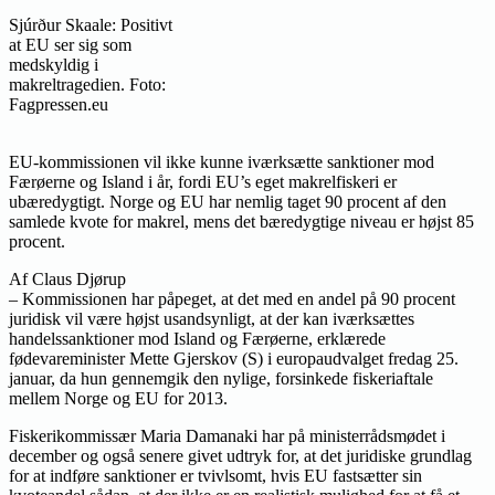
Sjúrður Skaale: Positivt
at EU ser sig som
medskyldig i
makreltragedien. Foto:
Fagpressen.eu
EU-kommissionen vil ikke kunne iværksætte sanktioner mod
Færøerne og Island i år, fordi EU’s eget makrelfiskeri er
ubæredygtigt. Norge og EU har nemlig taget 90 procent af den
samlede kvote for makrel, mens det bæredygtige niveau er højst 85
procent.
Af Claus Djørup
– Kommissionen har påpeget, at det med en andel på 90 procent
juridisk vil være højst usandsynligt, at der kan iværksættes
handelssanktioner mod Island og Færøerne, erklærede
fødevareminister Mette Gjerskov (S) i europaudvalget fredag 25.
januar, da hun gennemgik den nylige, forsinkede fiskeriaftale
mellem Norge og EU for 2013.
Fiskerikommissær Maria Damanaki har på ministerrådsmødet i
december og også senere givet udtryk for, at det juridiske grundlag
for at indføre sanktioner er tvivlsomt, hvis EU fastsætter sin