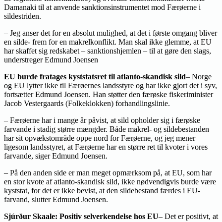
Damanaki til at anvende sanktionsinstrumentet mod Færøerne i
sildestriden.
– Jeg anser det for en absolut mulighed, at det i første omgang bliver
en silde- frem for en makrelkonflikt. Man skal ikke glemme, at EU
har skaffet sig redskabet – sanktionshjemlen – til at gøre den slags,
understreger Edmund Joensen
EU burde fratages kyststatsret til atlanto-skandisk sild
– Norge
og EU lytter ikke til Færøernes landsstyre og har ikke gjort det i syv,
fortsætter Edmund Joensen. Han støtter den færøske fiskeriminister
Jacob Vestergaards (Folkeklokken) forhandlingslinie.
– Færøerne har i mange år påvist, at sild opholder sig i færøske
farvande i stadig større mængder. Både makrel- og sildebestanden
har sit opvækstområde oppe nord for Færøerne, og jeg mener
ligesom landsstyret, at Færøerne har en større ret til kvoter i vores
farvande, siger Edmund Joensen.
– På den anden side er man meget opmærksom på, at EU, som har
en stor kvote af atlanto-skandisk sild, ikke nødvendigvis burde være
kyststat, for det er ikke bevist, at den sildebestand færdes i EU-
farvand, slutter Edmund Joensen.
Sjúrður Skaale: Positiv selverkendelse hos EU
– Det er positivt, at