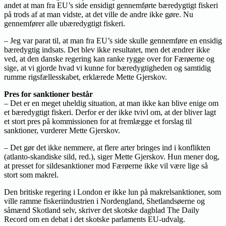
andet at man fra EU’s side ensidigt gennemførte bæredygtigt fiskeri
på trods af at man vidste, at det ville de andre ikke gøre. Nu
gennemfører alle ubæredygtigt fiskeri.
– Jeg var parat til, at man fra EU’s side skulle gennemføre en ensidig
bæredygtig indsats. Det blev ikke resultatet, men det ændrer ikke
ved, at den danske regering kan ranke rygge over for Færøerne og
sige, at vi gjorde hvad vi kunne for bæredygtigheden og samtidig
rumme rigsfællesskabet, erklærede Mette Gjerskov.
Pres for sanktioner består
– Det er en meget uheldig situation, at man ikke kan blive enige om
et bæredygtigt fiskeri. Derfor er der ikke tvivl om, at der bliver lagt
et stort pres på kommissionen for at fremlægge et forslag til
sanktioner, vurderer Mette Gjerskov.
– Det gør det ikke nemmere, at flere arter bringes ind i konflikten
(atlanto-skandiske sild, red.), siger Mette Gjerskov. Hun mener dog,
at presset for sildesanktioner mod Færøerne ikke vil være lige så
stort som makrel.
Den britiske regering i London er ikke lun på makrelsanktioner, som
ville ramme fiskeriindustrien i Nordengland, Shetlandsøerne og
såmænd Skotland selv, skriver det skotske dagblad The Daily
Record om en debat i det skotske parlaments EU-udvalg.