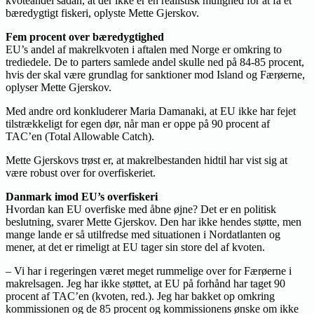
kvoteandel sådan, at der ikke er en realistisk mulighed for at få et
bæredygtigt fiskeri, oplyste Mette Gjerskov.
Fem procent over bæredygtighed
EU’s andel af makrelkvoten i aftalen med Norge er omkring to
trediedele. De to parters samlede andel skulle ned på 84-85 procent,
hvis der skal være grundlag for sanktioner mod Island og Færøerne,
oplyser Mette Gjerskov.
Med andre ord konkluderer Maria Damanaki, at EU ikke har fejet
tilstrækkeligt for egen dør, når man er oppe på 90 procent af
TAC’en (Total Allowable Catch).
Mette Gjerskovs trøst er, at makrelbestanden hidtil har vist sig at
være robust over for overfiskeriet.
Danmark imod EU’s overfiskeri
Hvordan kan EU overfiske med åbne øjne? Det er en politisk
beslutning, svarer Mette Gjerskov. Den har ikke hendes støtte, men
mange lande er så utilfredse med situationen i Nordatlanten og
mener, at det er rimeligt at EU tager sin store del af kvoten.
– Vi har i regeringen været meget rummelige over for Færøerne i
makrelsagen. Jeg har ikke støttet, at EU på forhånd har taget 90
procent af TAC’en (kvoten, red.). Jeg har bakket op omkring
kommissionen og de 85 procent og kommissionens ønske om ikke