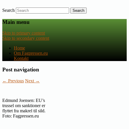
Search
Nyheder om dansk EU-politik
Fagpressen.eu
Main menu
Skip to primary content
Skip to secondary content
Home
Om Fagpressen.eu
Kontakt
Post navigation
←
Previous
Next
→
Edmund Joensen: EU’s
trussel om sanktioner er
flyttet fra makrel til sild.
Foto: Fagpressen.eu